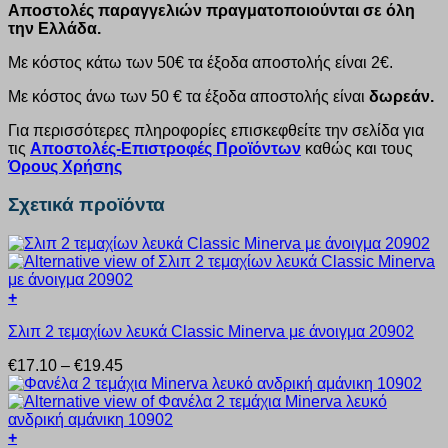
Αποστολές παραγγελιών πραγματοποιούνται σε όλη
την Ελλάδα.
Με κόστος κάτω των 50€ τα έξοδα αποστολής είναι 2€.
Με κόστος άνω των 50 € τα έξοδα αποστολής είναι
δωρεάν.
Για περισσότερες πληροφορίες επισκεφθείτε την σελίδα για
τις
Αποστολές-Επιστροφές Προϊόντων
καθώς και τους
Όρους Χρήσης
Σχετικά προϊόντα
+
Αυτό
Σλιπ 2 τεμαχίων λευκά Classic Minerva με άνοιγμα 20902
το
προϊόν
Price
€
17.10
–
€
19.45
έχει
range:
πολλαπλές
€17.10
παραλλαγές.
through
Οι
€19.45
+
επιλογές