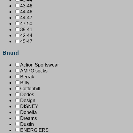
43-46
44-46
44-47
47-50
39-41
42-44
45-47
Brand
Action Sportswear
AMPO socks
Berrak
Billy
Cottonhill
Dedes
Design
DISNEY
Donella
Dreams
Dustin
ENERGIERS