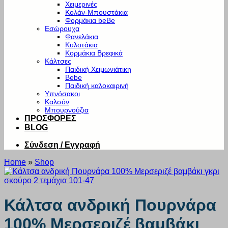
Χειμερινές
Κολάν-Μπουστάκια
Φορμάκια beBe
Εσώρουχα
Φανελάκια
Κυλοτάκια
Κορμάκια Βρεφικά
Κάλτσες
Παιδική Χειμωνιάτικη
Bebe
Παιδική καλοκαιρινή
Υπνόσακοι
Καλσόν
Μπουρνούζια
ΠΡΟΣΦΟΡΕΣ
BLOG
Σύνδεση / Εγγραφή
Home
»
Shop
Κάλτσα ανδρική Πουρνάρα
100% Μερσεριζέ βαμβάκι