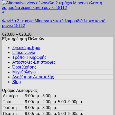
στη
Οι
σελίδα
επιλογές
του
+
μπορούν
προϊόντος
Αυτό
να
Φανέλα 2 τεμάχια Minerva κλειστή λαιμουδιά λευκό κοντό
το
επιλεγούν
μανίκι 18112
προϊόν
στη
έχει
σελίδα
Price
€
20.80
–
€
23.10
πολλαπλές
του
range:
Εξυπηρέτηση Πελατών
παραλλαγές.
προϊόντος
€20.80
Οι
Σχετικά με Εμάς
through
επιλογές
Επικοινωνία
€23.10
μπορούν
Τρόποι Πληρωμής
να
Αποστολές-Επιστροφές
επιλεγούν
Όροι Χρήσης
στη
σελίδα
Μεγεθολόγιο
του
Αναζήτηση Αποστολής
προϊόντος
Blog
Ωράριο Λειτουργίας
Δευτέρα
9:00π.μ.–3:00μ.μ.
Τρίτη
9:00π.μ.–2:00μ.μ. 5:00–9:00μ.μ.
Τετάρτη
9:00π.μ.–3:00μ.μ.
Πέμπτη
9:00π.μ.–2:00μ.μ. 5:00–9:00μ.μ.