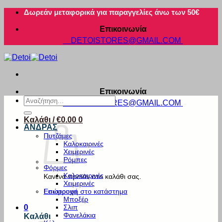
Μετάβαση
Δωρεάν μεταφορικά για παραγγελίες άνω των 50€
στο
Επικοινωνία
περιεχόμενο
DETOISTORES@GMAIL.COM
Επικοινωνία
Αναζήτηση
DETOISTORES@GMAIL.COM
για:
Καλάθι /
€
0.00
0
ΑΝΔΡΑΣ
Πυτζάμες
Καλοκαιρινές
Χειμερινές
Ρόμπες
Φόρμες
Καλοκαιρινές
Κανένα προϊόν στο καλάθι σας.
Χειμερινές
Εσώρουχα
Επιστροφή στο κατάστημα
Μποξέρ
Σλιπ
0
Φανελάκια
Καλάθι