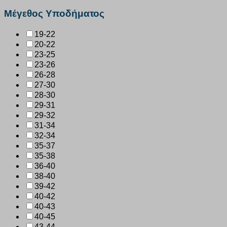
Μέγεθος Υποδήματος
19-22
20-22
23-25
23-26
26-28
27-30
28-30
29-31
29-32
31-34
32-34
35-37
35-38
36-40
38-40
39-42
40-42
40-43
40-45
43-44