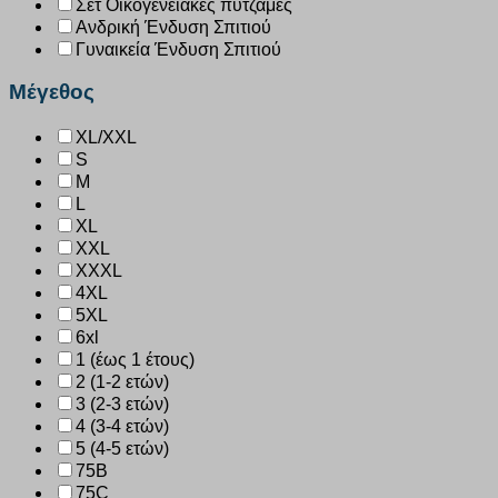
Σετ Οικογενειακές πυτζάμες
Ανδρική Ένδυση Σπιτιού
Γυναικεία Ένδυση Σπιτιού
Μέγεθος
XL/XXL
S
M
L
XL
XXL
XXXL
4XL
5XL
6xl
1 (έως 1 έτους)
2 (1-2 ετών)
3 (2-3 ετών)
4 (3-4 ετών)
5 (4-5 ετών)
75B
75C