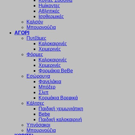
Κοντές Σοσόνια
Ημίκοντες
Αθλητικές
Ισοθερμικές
Καλσόν
Μπουρνούζια
ΑΓΟΡΙ
Πυτζάμες
Καλοκαιρινές
Χειμερινές
Φόρμες
Καλοκαιρινές
Χειμερινές
Φορμάκια BeBe
Εσώρουχα
Φανελάκια
Μπόξερ
Σλιπ
Κορμάκια Βρεφικά
Κάλτσες
Παιδική χειμωνιάτικη
Bebe
Παιδική καλοκαιρινή
Υπνόσακοι
Μπουρνούζια