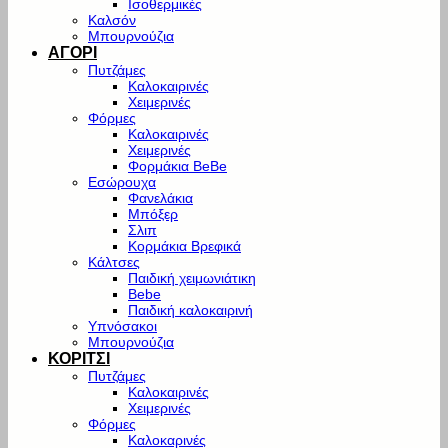
Ισοθερμικές
Καλσόν
Μπουρνούζια
ΑΓΟΡΙ
Πυτζάμες
Καλοκαιρινές
Χειμερινές
Φόρμες
Καλοκαιρινές
Χειμερινές
Φορμάκια BeBe
Εσώρουχα
Φανελάκια
Μπόξερ
Σλιπ
Κορμάκια Βρεφικά
Κάλτσες
Παιδική χειμωνιάτικη
Bebe
Παιδική καλοκαιρινή
Υπνόσακοι
Μπουρνούζια
ΚΟΡΙΤΣΙ
Πυτζάμες
Καλοκαιρινές
Χειμερινές
Φόρμες
Καλοκαρινές