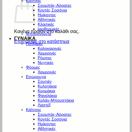
Κάλτσες
Σουμπάς-Αόρατες
Κοντές Σοσόνια
Ημίκοντες
Αθλητικές
Κλασικές
Ισοθερμικές
Κανένα προϊόν στο καλάθι σας.
Μπουρνούζια
ΓΥΝΑΙΚΑ
Επιστροφή στο κατάστημα
Πυτζάμες
Καλοκαιρινές
Χειμερινές
Ρόμπες
Νυχτικές
Φόρμες
Χειμερινές
Εσώρουχα
Σουτιέν
Κυλοτάκια
Κορμάκια
Φανελάκια
Κολάν-Μπουστάκια
Λαστέξ
Κάλτσες
Σουμπάς-Αόρατες
Κοντές Σοσόνια
Ημίκοντες
Αθλητικές