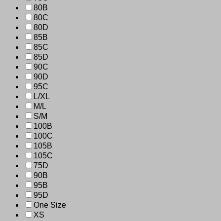
80B
80C
80D
85B
85C
85D
90C
90D
95C
L/XL
M/L
S/M
100B
100C
105B
105C
75D
90B
95B
95D
One Size
XS