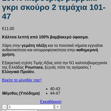
γκρι σκούρο 2 τεμάχια 101-
47
€
11.00
Κάλτσα λεπτή από 100% βαμβακερό ύφασμα.
Χάρη στην
γεμάτη πλέξη
και τα ποιοτικά νήματα εγγυάται
ανθεκτικότητα και απορροφητικότητα στην
καθημερινή
χρήση
.
Εξαιρετική σχέση Τιμής Αξίας από την Ν1 καλτσοβιομηχανία
της Ελλάδας
Pournara,
ξεχνάς πότε τις αγόρασες !
Ελληνικό Προϊόν.
Βρείτε το μέγεθός σας!
40-43
Μέγεθος (Υπόδημα)
44-47
Εκκαθάριση
Κάλτσα
ανδρική