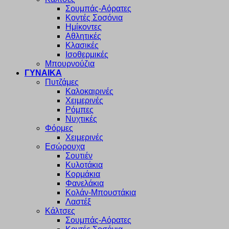
Σουμπάς-Αόρατες
Κοντές Σοσόνια
Ημίκοντες
Αθλητικές
Κλασικές
Ισοθερμικές
Μπουρνούζια
ΓΥΝΑΙΚΑ
Πυτζάμες
Καλοκαιρινές
Χειμερινές
Ρόμπες
Νυχτικές
Φόρμες
Χειμερινές
Εσώρουχα
Σουτιέν
Κυλοτάκια
Κορμάκια
Φανελάκια
Κολάν-Μπουστάκια
Λαστέξ
Κάλτσες
Σουμπάς-Αόρατες