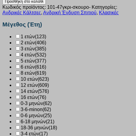
Προσθήκη στο καλάθι
Πουρνάρα
Κωδικός προϊόντος:
101-47γκρι-σκουρο-
Κατηγορίες:
100%
Ανδρικές Κάλτσες
,
Ανδρική Ένδυση Σπιτιού
,
Κλασικές
Μερσεριζέ
βαμβάκι
Μέγεθος (Έτη)
γκρι
σκούρο
1 ετών
(123)
2
2 ετών
(406)
τεμάχια
101-
3 ετών
(385)
47
4 ετών
(532)
ποσότητα
5 ετών
(377)
6 ετών
(616)
8 ετών
(619)
10 ετών
(623)
12 ετών
(609)
14 ετών
(576)
16 ετών
(76)
0-3 μηνών
(62)
3-6-minon
(62)
0-6 μηνών
(25)
6-18 μηνών
(21)
18-36 μηνών
(18)
3-4 ετών
(17)