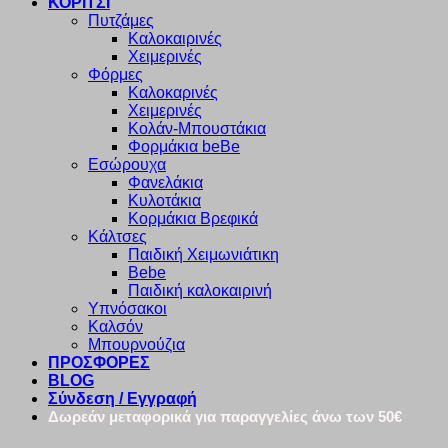
ΚΟΡΙΤΣΙ
Πυτζάμες
Καλοκαιρινές
Χειμερινές
Φόρμες
Καλοκαρινές
Χειμερινές
Κολάν-Μπουστάκια
Φορμάκια beBe
Εσώρουχα
Φανελάκια
Κυλοτάκια
Κορμάκια Βρεφικά
Κάλτσες
Παιδική Χειμωνιάτικη
Bebe
Παιδική καλοκαιρινή
Υπνόσακοι
Καλσόν
Μπουρνούζια
ΠΡΟΣΦΟΡΕΣ
BLOG
Σύνδεση / Εγγραφή
Δωρεάν μεταφορικά για παραγγελίες άνω των 50€