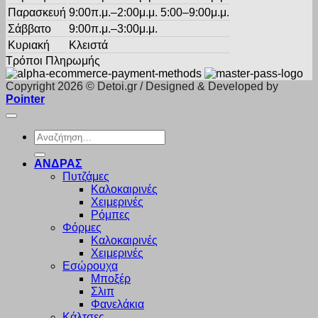
Παρασκευή
9:00π.μ.–2:00μ.μ. 5:00–9:00μ.μ.
Σάββατο
9:00π.μ.–3:00μ.μ.
Κυριακή
Κλειστά
Τρόποι Πληρωμής
Copyright 2026 © Detoi.gr / Designed & Developed by
Pointer
Αναζήτηση
για:
ΑΝΔΡΑΣ
Πυτζάμες
Καλοκαιρινές
Χειμερινές
Ρόμπες
Φόρμες
Καλοκαιρινές
Χειμερινές
Εσώρουχα
Μποξέρ
Σλιπ
Φανελάκια
Κάλτσες