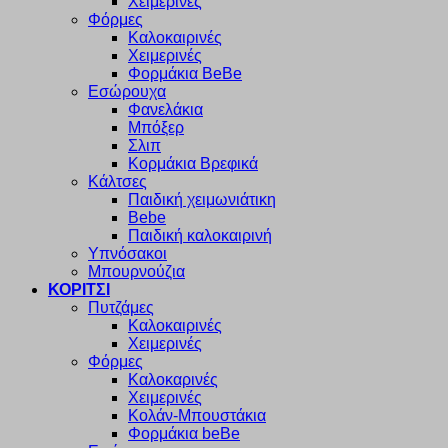
Χειμερινές
Φόρμες
Καλοκαιρινές
Χειμερινές
Φορμάκια BeBe
Εσώρουχα
Φανελάκια
Μπόξερ
Σλιπ
Κορμάκια Βρεφικά
Κάλτσες
Παιδική χειμωνιάτικη
Bebe
Παιδική καλοκαιρινή
Υπνόσακοι
Μπουρνούζια
ΚΟΡΙΤΣΙ
Πυτζάμες
Καλοκαιρινές
Χειμερινές
Φόρμες
Καλοκαρινές
Χειμερινές
Κολάν-Μπουστάκια
Φορμάκια beBe