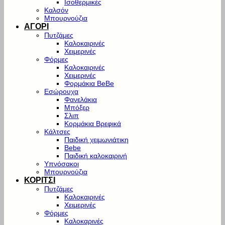
Ισοθερμικές
Καλσόν
Μπουρνούζια
ΑΓΟΡΙ
Πυτζάμες
Καλοκαιρινές
Χειμερινές
Φόρμες
Καλοκαιρινές
Χειμερινές
Φορμάκια BeBe
Εσώρουχα
Φανελάκια
Μπόξερ
Σλιπ
Κορμάκια Βρεφικά
Κάλτσες
Παιδική χειμωνιάτικη
Bebe
Παιδική καλοκαιρινή
Υπνόσακοι
Μπουρνούζια
ΚΟΡΙΤΣΙ
Πυτζάμες
Καλοκαιρινές
Χειμερινές
Φόρμες
Καλοκαρινές