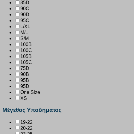
85D
90C
90D
95C
L/XL
M/L
S/M
100B
100C
105B
105C
75D
90B
95B
95D
One Size
XS
Μέγεθος Υποδήματος
19-22
20-22