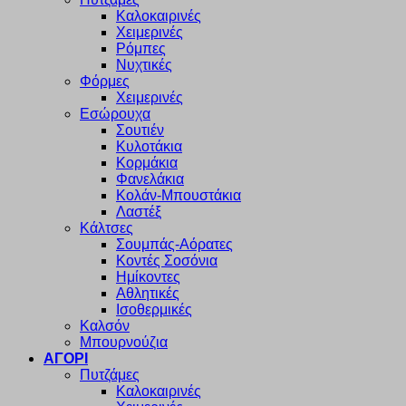
Καλοκαιρινές
Χειμερινές
Ρόμπες
Νυχτικές
Φόρμες
Χειμερινές
Εσώρουχα
Σουτιέν
Κυλοτάκια
Κορμάκια
Φανελάκια
Κολάν-Μπουστάκια
Λαστέξ
Κάλτσες
Σουμπάς-Αόρατες
Κοντές Σοσόνια
Ημίκοντες
Αθλητικές
Ισοθερμικές
Καλσόν
Μπουρνούζια
ΑΓΟΡΙ
Πυτζάμες
Καλοκαιρινές