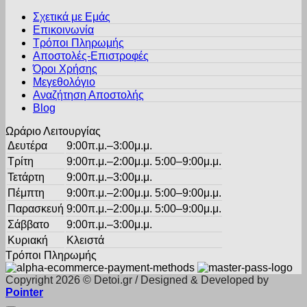
Οι
Σχετικά με Εμάς
επιλογές
Επικοινωνία
μπορούν
Τρόποι Πληρωμής
να
Αποστολές-Επιστροφές
επιλεγούν
Όροι Χρήσης
στη
σελίδα
Μεγεθολόγιο
του
Αναζήτηση Αποστολής
προϊόντος
Blog
Ωράριο Λειτουργίας
Δευτέρα
9:00π.μ.–3:00μ.μ.
Τρίτη
9:00π.μ.–2:00μ.μ. 5:00–9:00μ.μ.
Τετάρτη
9:00π.μ.–3:00μ.μ.
Πέμπτη
9:00π.μ.–2:00μ.μ. 5:00–9:00μ.μ.
Παρασκευή
9:00π.μ.–2:00μ.μ. 5:00–9:00μ.μ.
Σάββατο
9:00π.μ.–3:00μ.μ.
Κυριακή
Κλειστά
Τρόποι Πληρωμής
Copyright 2026 © Detoi.gr / Designed & Developed by
Pointer