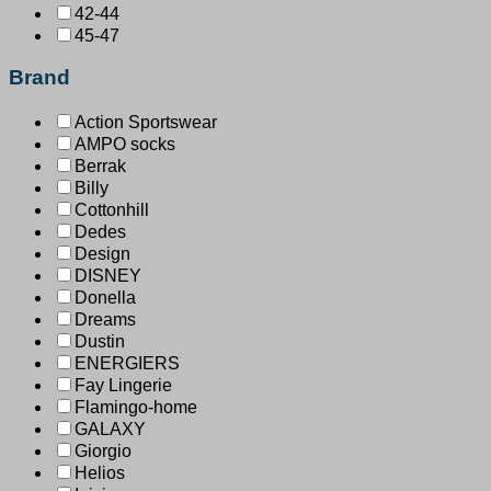
42-44
45-47
Brand
Action Sportswear
AMPO socks
Berrak
Billy
Cottonhill
Dedes
Design
DISNEY
Donella
Dreams
Dustin
ENERGIERS
Fay Lingerie
Flamingo-home
GALAXY
Giorgio
Helios