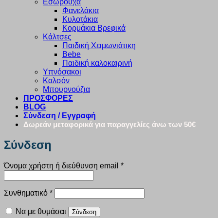
Εσώρουχα
Φανελάκια
Κυλοτάκια
Κορμάκια Βρεφικά
Κάλτσες
Παιδική Χειμωνιάτικη
Bebe
Παιδική καλοκαιρινή
Υπνόσακοι
Καλσόν
Μπουρνούζια
ΠΡΟΣΦΟΡΕΣ
BLOG
Σύνδεση / Εγγραφή
Δωρεάν μεταφορικά για παραγγελίες άνω των 50€
Σύνδεση
Απαιτείται
Όνομα χρήστη ή διεύθυνση email
*
Απαιτείται
Συνθηματικό
*
Να με θυμάσαι
Σύνδεση