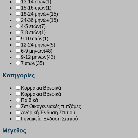
13-14 ετών
(1)
15-16-ετών
(1)
18-24 μηνών
(15)
24-36 μηνών
(15)
4-5 ετών
(7)
7-8 ετών
(1)
9-10 ετών
(1)
12-24 μηνών
(5)
6-9 μηνών
(48)
9-12 μηνών
(43)
7 ετών
(35)
Κατηγορίες
Κορμάκια Βρεφικά
Κορμάκια Βρεφικά
Παιδικά
Σετ Οικογενειακές πυτζάμες
Ανδρική Ένδυση Σπιτιού
Γυναικεία Ένδυση Σπιτιού
Μέγεθος