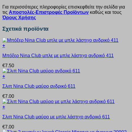
Για περισσότερες πληροφορίες επισκεφθείτε την σελίδα για
τις
Αποστολές-Επιστροφές Προϊόντων
καθώς και τους
Όρους Χρήσης
Σχετικά προϊόντα
+
Αυτό
Μπόξερ Nina Club μπλε με μπλε λάστιχο ανδρικό 411
το
προϊόν
€
7.50
έχει
πολλαπλές
+
παραλλαγές.
Αυτό
Οι
Σλιπ Nina Club μαύρο ανδρικό 611
το
επιλογές
προϊόν
μπορούν
€
7.00
έχει
να
πολλαπλές
επιλεγούν
+
παραλλαγές.
στη
Αυτό
Οι
σελίδα
Σλιπ Nina Club μαύρο με μπλε λάστιχο ανδρικό 611
το
επιλογές
του
προϊόν
μπορούν
προϊόντος
€
7.00
έχει
να