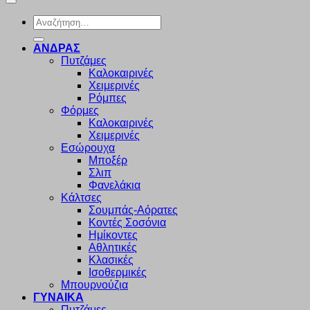
Αναζήτηση
για:
ΑΝΔΡΑΣ
Πυτζάμες
Καλοκαιρινές
Χειμερινές
Ρόμπες
Φόρμες
Καλοκαιρινές
Χειμερινές
Εσώρουχα
Μποξέρ
Σλιπ
Φανελάκια
Κάλτσες
Σουμπάς-Αόρατες
Κοντές Σοσόνια
Ημίκοντες
Αθλητικές
Κλασικές
Ισοθερμικές
Μπουρνούζια
ΓΥΝΑΙΚΑ
Πυτζάμες