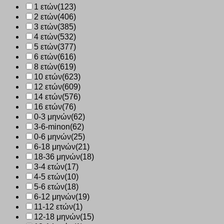
1 ετών
(123)
4
2 ετών
(406)
ζεύγη
400
3 ετών
(385)
ποσότητα
4 ετών
(532)
5 ετών
(377)
6 ετών
(616)
8 ετών
(619)
10 ετών
(623)
12 ετών
(609)
14 ετών
(576)
16 ετών
(76)
0-3 μηνών
(62)
3-6-minon
(62)
0-6 μηνών
(25)
6-18 μηνών
(21)
18-36 μηνών
(18)
3-4 ετών
(17)
4-5 ετών
(10)
5-6 ετών
(18)
6-12 μηνών
(19)
11-12 ετών
(1)
12-18 μηνών
(15)