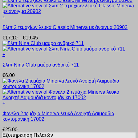
πολλαπλές
επιλεγούν
παραλλαγές.
στη
Οι
σελίδα
+
επιλογές
του
Αυτό
μπορούν
προϊόντος
Σλιπ 2 τεμαχίων λευκά Classic Minerva με άνοιγμα 20902
το
να
προϊόν
επιλεγούν
Price
€
17.10
–
€
19.45
έχει
στη
range:
πολλαπλές
σελίδα
€17.10
παραλλαγές.
του
through
+
Οι
προϊόντος
Αυτό
€19.45
επιλογές
Σλιπ Nina Club μαύρο ανδρικό 711
το
μπορούν
προϊόν
να
€
6.00
έχει
επιλεγούν
πολλαπλές
στη
παραλλαγές.
σελίδα
Οι
του
επιλογές
προϊόντος
+
μπορούν
Αυτό
να
Φανέλα 2 τεμάχια Minerva λευκό Ανοιχτή Λαιμουδιά
το
επιλεγούν
κοντομάνικη 17002
προϊόν
στη
έχει
σελίδα
€
25.00
πολλαπλές
του
Εξυπηρέτηση Πελατών
παραλλαγές.
προϊόντος