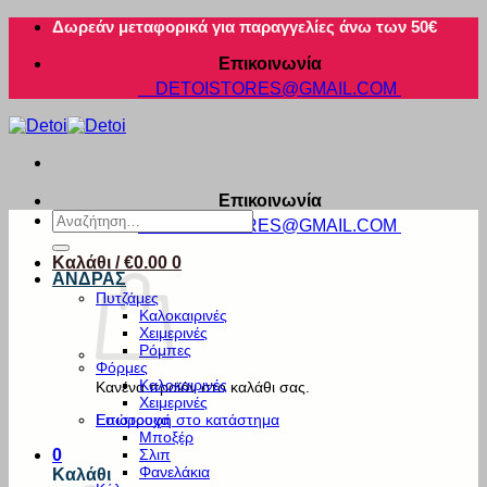
Μετάβαση
Δωρεάν μεταφορικά για παραγγελίες άνω των 50€
στο
Επικοινωνία
περιεχόμενο
DETOISTORES@GMAIL.COM
Επικοινωνία
Αναζήτηση
DETOISTORES@GMAIL.COM
για:
Καλάθι /
€
0.00
0
ΑΝΔΡΑΣ
Πυτζάμες
Καλοκαιρινές
Χειμερινές
Ρόμπες
Φόρμες
Καλοκαιρινές
Κανένα προϊόν στο καλάθι σας.
Χειμερινές
Εσώρουχα
Επιστροφή στο κατάστημα
Μποξέρ
Σλιπ
0
Φανελάκια
Καλάθι