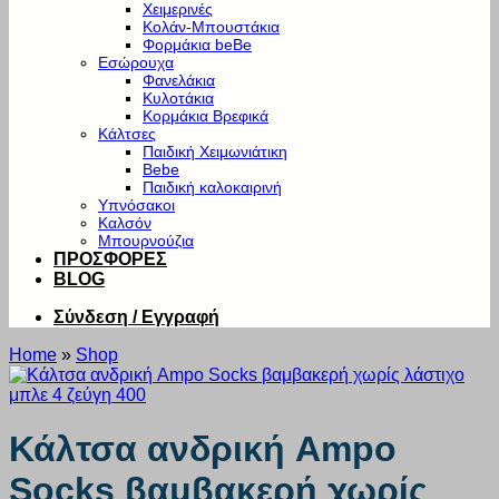
Χειμερινές
Κολάν-Μπουστάκια
Φορμάκια beBe
Εσώρουχα
Φανελάκια
Κυλοτάκια
Κορμάκια Βρεφικά
Κάλτσες
Παιδική Χειμωνιάτικη
Bebe
Παιδική καλοκαιρινή
Υπνόσακοι
Καλσόν
Μπουρνούζια
ΠΡΟΣΦΟΡΕΣ
BLOG
Σύνδεση / Εγγραφή
Home
»
Shop
Κάλτσα ανδρική Ampo
Socks βαμβακερή χωρίς