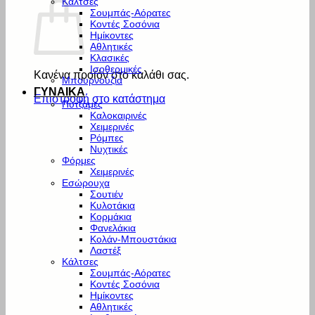
Κάλτσες
Σουμπάς-Αόρατες
Κοντές Σοσόνια
Ημίκοντες
Αθλητικές
Κλασικές
Ισοθερμικές
Κανένα προϊόν στο καλάθι σας.
Μπουρνούζια
ΓΥΝΑΙΚΑ
Επιστροφή στο κατάστημα
Πυτζάμες
Καλοκαιρινές
Χειμερινές
Ρόμπες
Νυχτικές
Φόρμες
Χειμερινές
Εσώρουχα
Σουτιέν
Κυλοτάκια
Κορμάκια
Φανελάκια
Κολάν-Μπουστάκια
Λαστέξ
Κάλτσες
Σουμπάς-Αόρατες
Κοντές Σοσόνια
Ημίκοντες
Αθλητικές