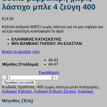
λάστιχο μπλε 4 ζεύγη 400
€
14.50
Κάλτσα ανδρική ΑΜΠΟ χωρίς λάστιχο για να μην σφίγγει και
να έχει καλύτερη κυκλοφορία το αίμα.
ΕΛΛΗΝΙΚΗΣ ΚΑΤΑΣΚΕΥΗΣ
90% ΒΑΜΒΑΚΙ 7%ΠΟΛΥ. 3% ΕΛΑΣΤΑΝ
Βρείτε το μέγεθός σας!
40-43
Μέγεθος (Υπόδημα)
44-47
Εκκαθάριση
Κάλτσα
ανδρική
Προσθήκη στο καλάθι
Ampo
Κωδικός προϊόντος:
400-χωρις-λαστιχο-μπλε
Κατηγορίες:
Socks
Ανδρικές Κάλτσες
,
Ανδρική Ένδυση Σπιτιού
,
Κλασικές
βαμβακερή
χωρίς
Μέγεθος (Έτη)
λάστιχο
μπλε