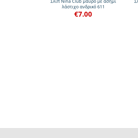
Σλιπ Nina Club μαύρο με ασημί
Σ
λάστιχο ανδρικό 611
€
7.00