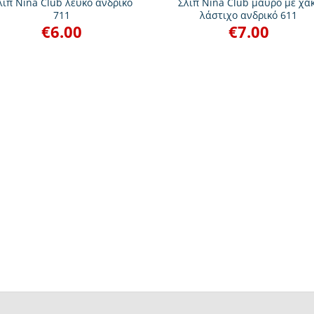
λιπ Nina Club λευκό ανδρικό
Σλιπ Nina Club μαύρο με χακ
711
λάστιχο ανδρικό 611
€
6.00
€
7.00