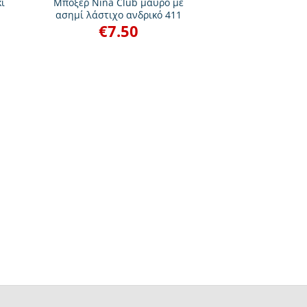
ί
Μπόξερ Nina Club μαύρο με
ασημί λάστιχο ανδρικό 411
€
7.50
+
Σλιπ Nina Club 
71
€
6.