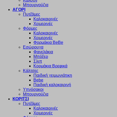
Καλσόν
Μπουρνούζια
ΑΓΟΡΙ
Πυτζάμες
Καλοκαιρινές
Χειμερινές
Φόρμες
Καλοκαιρινές
Χειμερινές
Φορμάκια BeBe
Εσώρουχα
Φανελάκια
Μπόξερ
Σλιπ
Κορμάκια Βρεφικά
Κάλτσες
Παιδική χειμωνιάτικη
Bebe
Παιδική καλοκαιρινή
Υπνόσακοι
Μπουρνούζια
ΚΟΡΙΤΣΙ
Πυτζάμες
Καλοκαιρινές
Χειμερινές