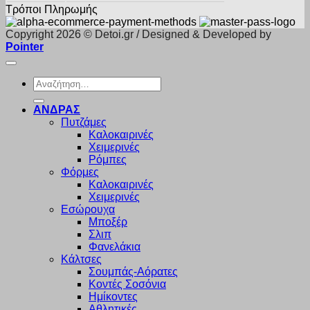
Τρόποι Πληρωμής
Copyright 2026 © Detoi.gr / Designed & Developed by
Pointer
Αναζήτηση
για:
ΑΝΔΡΑΣ
Πυτζάμες
Καλοκαιρινές
Χειμερινές
Ρόμπες
Φόρμες
Καλοκαιρινές
Χειμερινές
Εσώρουχα
Μποξέρ
Σλιπ
Φανελάκια
Κάλτσες
Σουμπάς-Αόρατες
Κοντές Σοσόνια
Ημίκοντες
Αθλητικές