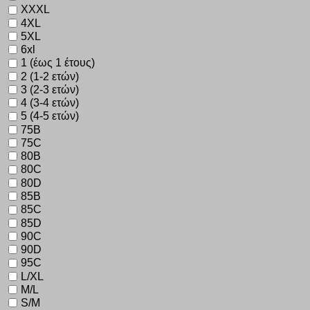
XXXL
4XL
5XL
6xl
1 (έως 1 έτους)
2 (1-2 ετών)
3 (2-3 ετών)
4 (3-4 ετών)
5 (4-5 ετών)
75B
75C
80B
80C
80D
85B
85C
85D
90C
90D
95C
L/XL
M/L
S/M