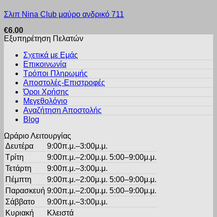
Σλιπ Nina Club μαύρο ανδρικό 711
€
6.00
Εξυπηρέτηση Πελατών
Σχετικά με Εμάς
Επικοινωνία
Τρόποι Πληρωμής
Αποστολές-Επιστροφές
Όροι Χρήσης
Μεγεθολόγιο
Αναζήτηση Αποστολής
Blog
Ωράριο Λειτουργίας
Δευτέρα
9:00π.μ.–3:00μ.μ.
Τρίτη
9:00π.μ.–2:00μ.μ. 5:00–9:00μ.μ.
Τετάρτη
9:00π.μ.–3:00μ.μ.
Πέμπτη
9:00π.μ.–2:00μ.μ. 5:00–9:00μ.μ.
Παρασκευή
9:00π.μ.–2:00μ.μ. 5:00–9:00μ.μ.
Σάββατο
9:00π.μ.–3:00μ.μ.
Κυριακή
Κλειστά