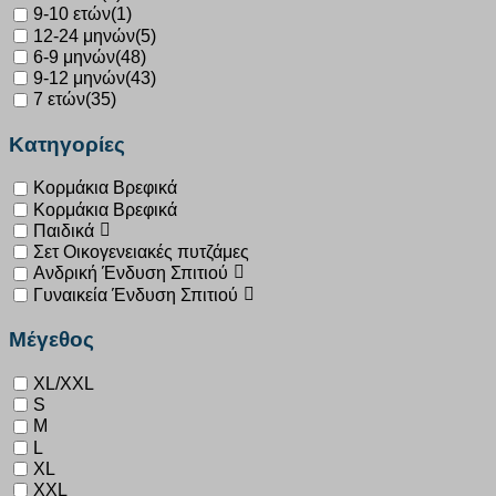
9-10 ετών
(1)
12-24 μηνών
(5)
6-9 μηνών
(48)
9-12 μηνών
(43)
7 ετών
(35)
Κατηγορίες
Κορμάκια Βρεφικά
Κορμάκια Βρεφικά
Παιδικά
Σετ Οικογενειακές πυτζάμες
Ανδρική Ένδυση Σπιτιού
Γυναικεία Ένδυση Σπιτιού
Μέγεθος
XL/XXL
S
M
L
XL
XXL