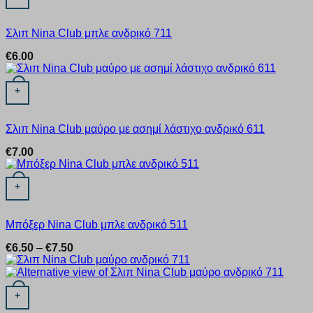
Σλιπ Nina Club μπλε ανδρικό 711
€
6.00
Αυτό το προϊόν έχει πολλαπλές παραλλαγές. Οι επιλογές μπορ
+
Σλιπ Nina Club μαύρο με ασημί λάστιχο ανδρικό 611
€
7.00
Αυτό το προϊόν έχει πολλαπλές παραλλαγές. Οι επιλογές μπορ
+
Μπόξερ Nina Club μπλε ανδρικό 511
Price
€
6.50
–
€
7.50
range:
€6.50
through
Αυτό το προϊόν έχει πολλαπλές παραλλαγές. Οι επιλογές μπορ
€7.50
+