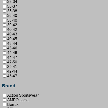
32-34
35-37
35-38
36-40
38-40
39-42
40-42
40-43
40-45
43-44
43-46
44-46
44-47
47-50
39-41
42-44
45-47
Brand
Action Sportswear
AMPO socks
Berrak