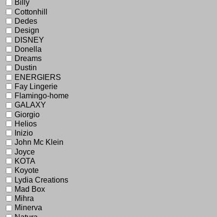
Billy
Cottonhill
Dedes
Design
DISNEY
Donella
Dreams
Dustin
ENERGIERS
Fay Lingerie
Flamingo-home
GALAXY
Giorgio
Helios
Inizio
John Mc Klein
Joyce
KOTA
Koyote
Lydia Creations
Mad Box
Mihra
Minerva
Natura