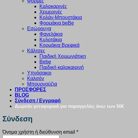
Φόρμες
Καλοκαρινές
Χειμερινές
Κολάν-Μπουστάκια
Φορμάκια beBe
Εσώρουχα
Φανελάκια
Κυλοτάκια
Κορμάκια Βρεφικά
Κάλτσες
Παιδική Χειμωνιάτικη
Bebe
Παιδική καλοκαιρινή
Υπνόσακοι
Καλσόν
Μπουρνούζια
ΠΡΟΣΦΟΡΕΣ
BLOG
Σύνδεση / Εγγραφή
Δωρεάν μεταφορικά για παραγγελίες άνω των 50€
Σύνδεση
Απαιτείται
Όνομα χρήστη ή διεύθυνση email
*