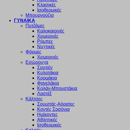
Κλασικές
Ισοθερμικές
Μπουρνούζια
ΓΥΝΑΙΚΑ
Πυτζάμες
Καλοκαιρινές
Χειμερινές
Ρόμπες
Νυχτικές
Φόρμες
Χειμερινές
Εσώρουχα
Σουτιέν
Κυλοτάκια
Κορμάκια
Φανελάκια
Κολάν-Μπουστάκια
Λαστέξ
Κάλτσες
Σουμπάς-Αόρατες
Κοντές Σοσόνια
Ημίκοντες
Αθλητικές
Ισοθερμικές