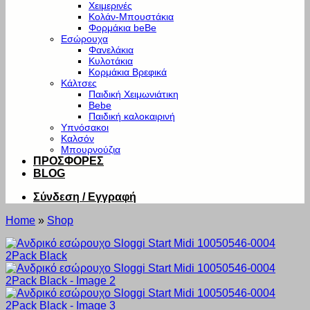
Χειμερινές
Κολάν-Μπουστάκια
Φορμάκια beBe
Εσώρουχα
Φανελάκια
Κυλοτάκια
Κορμάκια Βρεφικά
Κάλτσες
Παιδική Χειμωνιάτικη
Bebe
Παιδική καλοκαιρινή
Υπνόσακοι
Καλσόν
Μπουρνούζια
ΠΡΟΣΦΟΡΕΣ
BLOG
Σύνδεση / Εγγραφή
Home
»
Shop