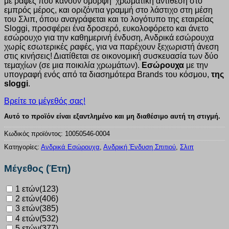
με ραφές που κάνουν όμορφη χρωματική αντίθεση στο
εμπρός μέρος, και οριζόντια γραμμή στο λάστιχο στη μέση
του Σλιπ, όπου αναγράφεται και το λογότυπο της εταιρείας
Sloggi, προσφέρει ένα δροσερό, ευκολοφόρετο και άνετο
εσώρουχο για την καθημερινή ένδυση, Ανδρικά εσώρουχα
χωρίς εσωτερικές ραφές, για να παρέχουν ξεχωριστή άνεση
στις κινήσεις! Διατίθεται σε οικονομική συσκευασία των δύο
τεμαχίων (σε μια ποικιλία χρωμάτων).
E
σώρουχα
με την
υπογραφή ενός από τα διασημότερα Brands του κόσμου,
της
sloggi
.
Βρείτε το μέγεθός σας!
Αυτό το προϊόν είναι εξαντλημένο και μη διαθέσιμο αυτή τη στιγμή.
Κωδικός προϊόντος:
10050546-0004
Κατηγορίες:
Ανδρικά Εσώρουχα
,
Ανδρική Ένδυση Σπιτιού
,
Σλιπ
Μέγεθος (Έτη)
1 ετών
(123)
2 ετών
(406)
3 ετών
(385)
4 ετών
(532)
5 ετών
(377)