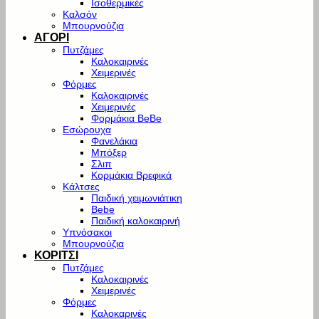
Ισοθερμικές
Καλσόν
Μπουρνούζια
ΑΓΟΡΙ
Πυτζάμες
Καλοκαιρινές
Χειμερινές
Φόρμες
Καλοκαιρινές
Χειμερινές
Φορμάκια BeBe
Εσώρουχα
Φανελάκια
Μπόξερ
Σλιπ
Κορμάκια Βρεφικά
Κάλτσες
Παιδική χειμωνιάτικη
Bebe
Παιδική καλοκαιρινή
Υπνόσακοι
Μπουρνούζια
ΚΟΡΙΤΣΙ
Πυτζάμες
Καλοκαιρινές
Χειμερινές
Φόρμες
Καλοκαρινές