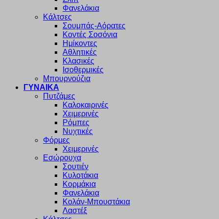
Φανελάκια
Κάλτσες
Σουμπάς-Αόρατες
Κοντές Σοσόνια
Ημίκοντες
Αθλητικές
Κλασικές
Ισοθερμικές
Μπουρνούζια
ΓΥΝΑΙΚΑ
Πυτζάμες
Καλοκαιρινές
Χειμερινές
Ρόμπες
Νυχτικές
Φόρμες
Χειμερινές
Εσώρουχα
Σουτιέν
Κυλοτάκια
Κορμάκια
Φανελάκια
Κολάν-Μπουστάκια
Λαστέξ