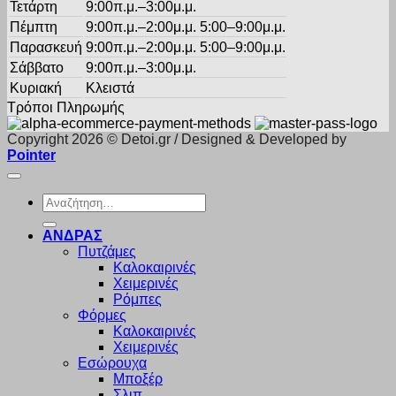
Τετάρτη
9:00π.μ.–3:00μ.μ.
Πέμπτη
9:00π.μ.–2:00μ.μ. 5:00–9:00μ.μ.
Παρασκευή
9:00π.μ.–2:00μ.μ. 5:00–9:00μ.μ.
Σάββατο
9:00π.μ.–3:00μ.μ.
Κυριακή
Κλειστά
Τρόποι Πληρωμής
Copyright 2026 © Detoi.gr / Designed & Developed by
Pointer
Αναζήτηση
για:
ΑΝΔΡΑΣ
Πυτζάμες
Καλοκαιρινές
Χειμερινές
Ρόμπες
Φόρμες
Καλοκαιρινές
Χειμερινές
Εσώρουχα
Μποξέρ
Σλιπ