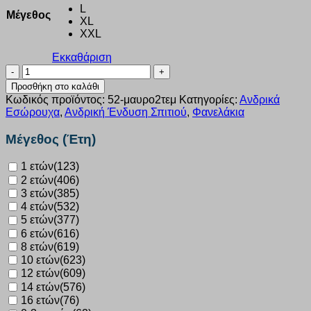
L
Μέγεθος
XL
XXL
Εκκαθάριση
Φανέλα
αμάνικη
Προσθήκη στο καλάθι
Nina
Κωδικός προϊόντος:
52-μαυρο2τεμ
Κατηγορίες:
Ανδρικά
Club
Εσώρουχα
,
Ανδρική Ένδυση Σπιτιού
,
Φανελάκια
μαύρη
ανδρική
Μέγεθος (Έτη)
2
τεμ.
1 ετών
(123)
252
2 ετών
(406)
ποσότητα
3 ετών
(385)
4 ετών
(532)
5 ετών
(377)
6 ετών
(616)
8 ετών
(619)
10 ετών
(623)
12 ετών
(609)
14 ετών
(576)
16 ετών
(76)