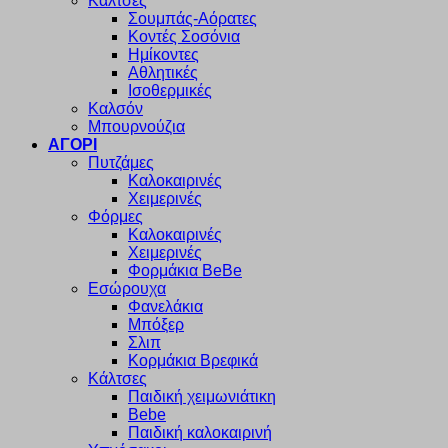
Κάλτσες
Σουμπάς-Αόρατες
Κοντές Σοσόνια
Ημίκοντες
Αθλητικές
Ισοθερμικές
Καλσόν
Μπουρνούζια
ΑΓΟΡΙ
Πυτζάμες
Καλοκαιρινές
Χειμερινές
Φόρμες
Καλοκαιρινές
Χειμερινές
Φορμάκια BeBe
Εσώρουχα
Φανελάκια
Μπόξερ
Σλιπ
Κορμάκια Βρεφικά
Κάλτσες
Παιδική χειμωνιάτικη
Bebe
Παιδική καλοκαιρινή