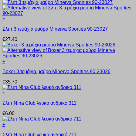
πολλαπλές
παραλλαγές.
Οι
+
επιλογές
Αυτό
μπορούν
Σλιπ 3 τεμάχια μαύρα Minerva Sporties 90-23027
το
να
προϊόν
επιλεγούν
€
27.40
έχει
στη
πολλαπλές
σελίδα
παραλλαγές.
του
Οι
προϊόντος
+
επιλογές
Αυτό
μπορούν
Boxer 3 τεμάχια μαύρο Minerva Sporties 90-23026
το
να
προϊόν
επιλεγούν
€
35.70
έχει
στη
πολλαπλές
σελίδα
+
παραλλαγές.
του
Αυτό
Οι
προϊόντος
Σλιπ Nina Club λευκό ανδρικό 311
το
επιλογές
προϊόν
μπορούν
€
6.00
έχει
να
πολλαπλές
επιλεγούν
+
παραλλαγές.
στη
Αυτό
Οι
σελίδα
Σλιπ Nina Club λευκό ανδρικό 711
το