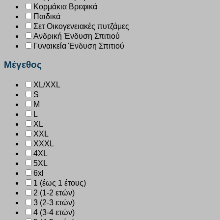
Κορμάκια Βρεφικά
Παιδικά
Σετ Οικογενειακές πυτζάμες
Ανδρική Ένδυση Σπιτιού
Γυναικεία Ένδυση Σπιτιού
Μέγεθος
XL/XXL
S
M
L
XL
XXL
XXXL
4XL
5XL
6xl
1 (έως 1 έτους)
2 (1-2 ετών)
3 (2-3 ετών)
4 (3-4 ετών)