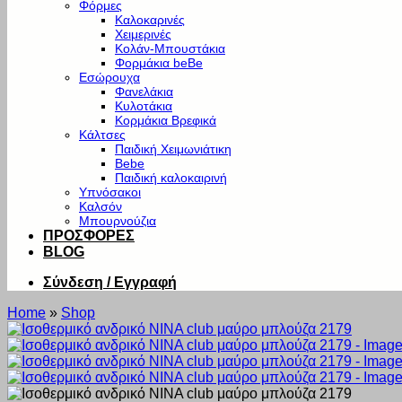
Φόρμες
Καλοκαρινές
Χειμερινές
Κολάν-Μπουστάκια
Φορμάκια beBe
Εσώρουχα
Φανελάκια
Κυλοτάκια
Κορμάκια Βρεφικά
Κάλτσες
Παιδική Χειμωνιάτικη
Bebe
Παιδική καλοκαιρινή
Υπνόσακοι
Καλσόν
Μπουρνούζια
ΠΡΟΣΦΟΡΕΣ
BLOG
Σύνδεση / Εγγραφή
Home
»
Shop