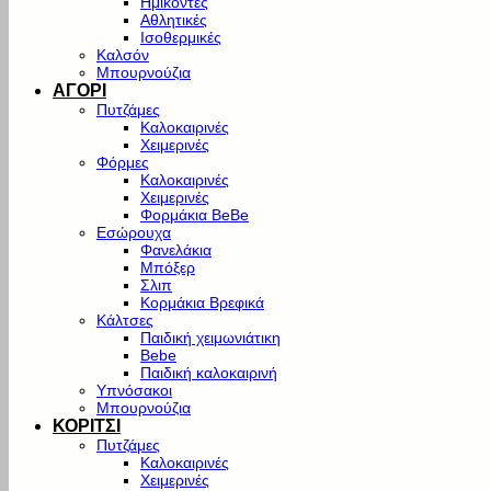
Ημίκοντες
Αθλητικές
Ισοθερμικές
Καλσόν
Μπουρνούζια
ΑΓΟΡΙ
Πυτζάμες
Καλοκαιρινές
Χειμερινές
Φόρμες
Καλοκαιρινές
Χειμερινές
Φορμάκια BeBe
Εσώρουχα
Φανελάκια
Μπόξερ
Σλιπ
Κορμάκια Βρεφικά
Κάλτσες
Παιδική χειμωνιάτικη
Bebe
Παιδική καλοκαιρινή
Υπνόσακοι
Μπουρνούζια
ΚΟΡΙΤΣΙ
Πυτζάμες
Καλοκαιρινές
Χειμερινές