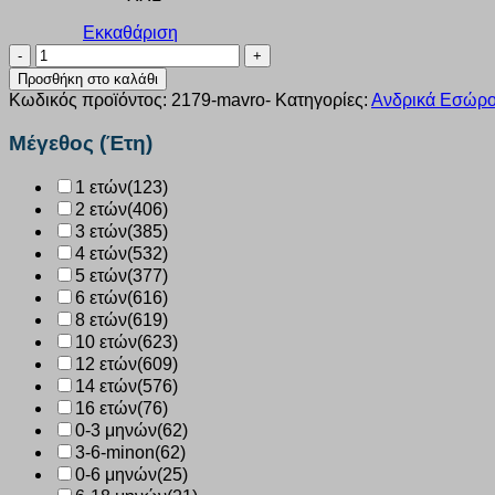
Εκκαθάριση
Ισοθερμικό
ανδρικό
Προσθήκη στο καλάθι
ΝΙNA
Κωδικός προϊόντος:
2179-mavro-
Κατηγορίες:
Ανδρικά Εσώρ
club
μαύρο
Μέγεθος (Έτη)
μπλούζα
2179
1 ετών
(123)
ποσότητα
2 ετών
(406)
3 ετών
(385)
4 ετών
(532)
5 ετών
(377)
6 ετών
(616)
8 ετών
(619)
10 ετών
(623)
12 ετών
(609)
14 ετών
(576)
16 ετών
(76)
0-3 μηνών
(62)
3-6-minon
(62)
0-6 μηνών
(25)