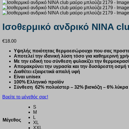
Ισοθερμικό ανδρικό ΝΙNA cl
€
18.00
Υψηλής ποιότητας θερμοεσώρουχο που σας προστατε
Αποτελεί την ιδανική λύση τόσο για καθημερινή χρήσ
Με την ειδική του σύνθεση φυλακίζει την θερμοκρα
Απομακρύνει την υγρασία και την δυσάρεστη οσμή 
Διαθέτει εξαιρετικά απαλή υφή
Είναι unisex
100% Ελληνικό προϊόν
Σύνθεση 62% πολυέστερ – 32% βισκόζη – 6% λύκρα
Βρείτε το μέγεθός σας!
S
M
L
Μέγεθος
XL
XXL