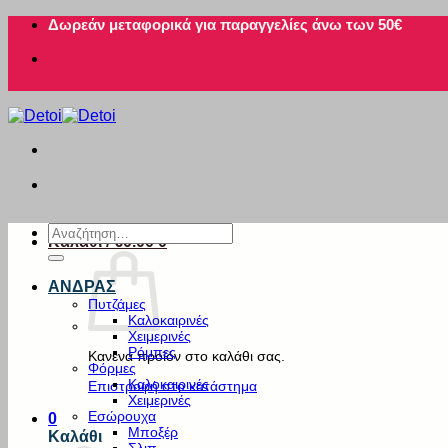
Μετάβαση
Δωρεάν μεταφορικά για παραγγελίες άνω των 50€
στο
περιεχόμενο
Αναζήτηση
Καλάθι /
€
0.00
0
για:
ΑΝΔΡΑΣ
Πυτζάμες
Καλοκαιρινές
Χειμερινές
Ρόμπες
Κανένα προϊόν στο καλάθι σας.
Φόρμες
Καλοκαιρινές
Επιστροφή στο κατάστημα
Χειμερινές
Εσώρουχα
0
Μποξέρ
Καλάθι