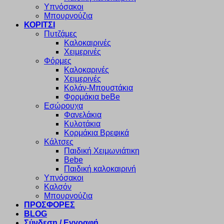
Υπνόσακοι
Μπουρνούζια
ΚΟΡΙΤΣΙ
Πυτζάμες
Καλοκαιρινές
Χειμερινές
Φόρμες
Καλοκαρινές
Χειμερινές
Κολάν-Μπουστάκια
Φορμάκια beBe
Εσώρουχα
Φανελάκια
Κυλοτάκια
Κορμάκια Βρεφικά
Κάλτσες
Παιδική Χειμωνιάτικη
Bebe
Παιδική καλοκαιρινή
Υπνόσακοι
Καλσόν
Μπουρνούζια
ΠΡΟΣΦΟΡΕΣ
BLOG
Σύνδεση / Εγγραφή