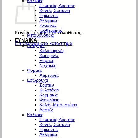
Κάλτσες
Σουμπάς-Αόρατες
Κοντές Σοσόνια
Ημίκοντες
Αθλητικές
Κλασικές
Ισοθερμικές
Κανένα προϊόν στο καλάθι σας.
Μπουρνούζια
ΓΥΝΑΙΚΑ
Επιστροφή στο κατάστημα
Πυτζάμες
Καλοκαιρινές
Χειμερινές
Ρόμπες
Νυχτικές
Φόρμες
Χειμερινές
Εσώρουχα
Σουτιέν
Κυλοτάκια
Κορμάκια
Φανελάκια
Κολάν-Μπουστάκια
Λαστέξ
Κάλτσες
Σουμπάς-Αόρατες
Κοντές Σοσόνια
Ημίκοντες
Αθλητικές