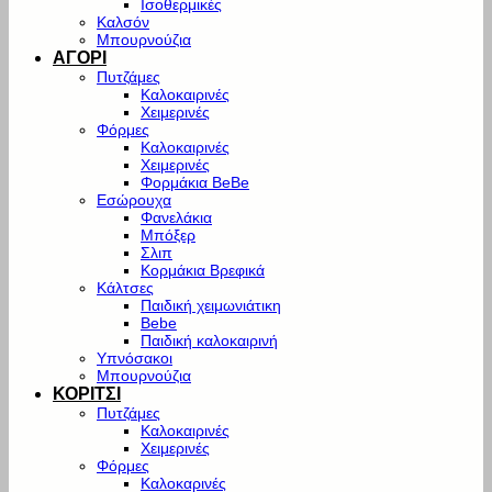
Ισοθερμικές
Καλσόν
Μπουρνούζια
ΑΓΟΡΙ
Πυτζάμες
Καλοκαιρινές
Χειμερινές
Φόρμες
Καλοκαιρινές
Χειμερινές
Φορμάκια BeBe
Εσώρουχα
Φανελάκια
Μπόξερ
Σλιπ
Κορμάκια Βρεφικά
Κάλτσες
Παιδική χειμωνιάτικη
Bebe
Παιδική καλοκαιρινή
Υπνόσακοι
Μπουρνούζια
ΚΟΡΙΤΣΙ
Πυτζάμες
Καλοκαιρινές
Χειμερινές
Φόρμες
Καλοκαρινές