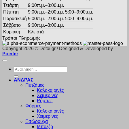
Τετάρτη
9:00π.μ.–3:00μ.μ.
Πέμπτη
9:00π.μ.–2:00μ.μ. 5:00–9:00μ.μ.
Παρασκευή
9:00π.μ.–2:00μ.μ. 5:00–9:00μ.μ.
Σάββατο
9:00π.μ.–3:00μ.μ.
Κυριακή
Κλειστά
Τρόποι Πληρωμής
Copyright 2026 © Detoi.gr / Designed & Developed by
Pointer
Αναζήτηση
για:
ΑΝΔΡΑΣ
Πυτζάμες
Καλοκαιρινές
Χειμερινές
Ρόμπες
Φόρμες
Καλοκαιρινές
Χειμερινές
Εσώρουχα
Μποξέρ