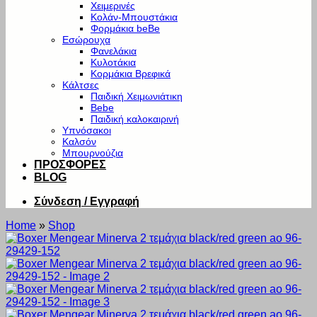
Χειμερινές
Κολάν-Μπουστάκια
Φορμάκια beBe
Εσώρουχα
Φανελάκια
Κυλοτάκια
Κορμάκια Βρεφικά
Κάλτσες
Παιδική Χειμωνιάτικη
Bebe
Παιδική καλοκαιρινή
Υπνόσακοι
Καλσόν
Μπουρνούζια
ΠΡΟΣΦΟΡΕΣ
BLOG
Σύνδεση / Εγγραφή
Home
»
Shop