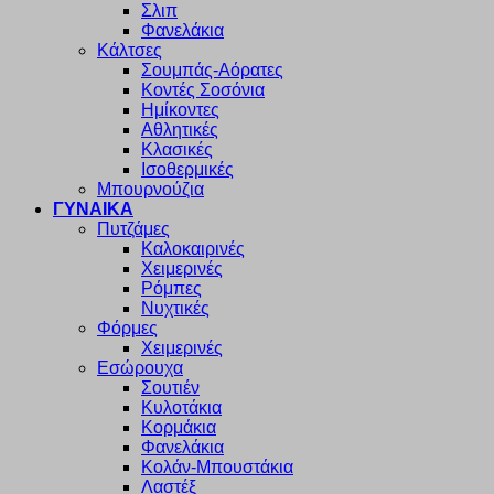
Σλιπ
Φανελάκια
Κάλτσες
Σουμπάς-Αόρατες
Κοντές Σοσόνια
Ημίκοντες
Αθλητικές
Κλασικές
Ισοθερμικές
Μπουρνούζια
ΓΥΝΑΙΚΑ
Πυτζάμες
Καλοκαιρινές
Χειμερινές
Ρόμπες
Νυχτικές
Φόρμες
Χειμερινές
Εσώρουχα
Σουτιέν
Κυλοτάκια
Κορμάκια
Φανελάκια
Κολάν-Μπουστάκια
Λαστέξ