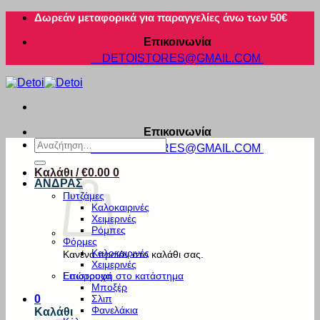
Μετάβαση
Δωρεάν μεταφορικά για παραγγελίες άνω των 50€
στο
Επικοινωνία
περιεχόμενο
DETOISTORES@GMAIL.COM
Επικοινωνία
Αναζήτηση
DETOISTORES@GMAIL.COM
για:
Καλάθι /
€
0.00
0
ΑΝΔΡΑΣ
Πυτζάμες
Καλοκαιρινές
Χειμερινές
Ρόμπες
Φόρμες
Καλοκαιρινές
Κανένα προϊόν στο καλάθι σας.
Χειμερινές
Εσώρουχα
Επιστροφή στο κατάστημα
Μποξέρ
Σλιπ
0
Φανελάκια
Καλάθι