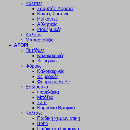
Κάλτσες
Σουμπάς-Αόρατες
Κοντές Σοσόνια
Ημίκοντες
Αθλητικές
Ισοθερμικές
Καλσόν
Μπουρνούζια
ΑΓΟΡΙ
Πυτζάμες
Καλοκαιρινές
Χειμερινές
Φόρμες
Καλοκαιρινές
Χειμερινές
Φορμάκια BeBe
Εσώρουχα
Φανελάκια
Μπόξερ
Σλιπ
Κορμάκια Βρεφικά
Κάλτσες
Παιδική χειμωνιάτικη
Bebe
Παιδική καλοκαιρινή