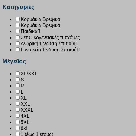
Κατηγορίες
Κορμάκια Βρεφικά
Κορμάκια Βρεφικά
Παιδικά
Σετ Οικογενειακές πυτζάμες
Ανδρική Ένδυση Σπιτιού
Γυναικεία Ένδυση Σπιτιού
Μέγεθος
XL/XXL
S
M
L
XL
XXL
XXXL
4XL
5XL
6xl
1 (έως 1 έτους)