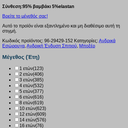
Σύνθεση:95% βαμβάκι 5%elastan
Βρείτε το μέγεθός σας!
Αυτό το προϊόν είναι εξαντλημένο και μη διαθέσιμο αυτή τη
στιγμή.
Κωδικός προϊόντος:
96-29429-152
Κατηγορίες:
Ανδρικά
Εσώρουχα
,
Ανδρική Ένδυση Σπιτιού
,
Μποξέρ
Μέγεθος (Έτη)
1 ετών
(123)
2 ετών
(406)
3 ετών
(385)
4 ετών
(532)
5 ετών
(377)
6 ετών
(616)
8 ετών
(619)
10 ετών
(623)
12 ετών
(609)
14 ετών
(576)
16 ετών
(76)