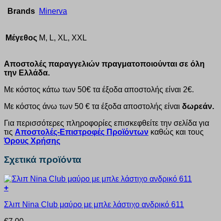
Brands
Minerva
Μέγεθος
M, L, XL, XXL
Αποστολές παραγγελιών πραγματοποιούνται σε όλη
την Ελλάδα.
Με κόστος κάτω των 50€ τα έξοδα αποστολής είναι 2€.
Με κόστος άνω των 50 € τα έξοδα αποστολής είναι
δωρεάν.
Για περισσότερες πληροφορίες επισκεφθείτε την σελίδα για
τις
Αποστολές-Επιστροφές Προϊόντων
καθώς και τους
Όρους Χρήσης
Σχετικά προϊόντα
+
Αυτό
Σλιπ Nina Club μαύρο με μπλε λάστιχο ανδρικό 611
το
προϊόν