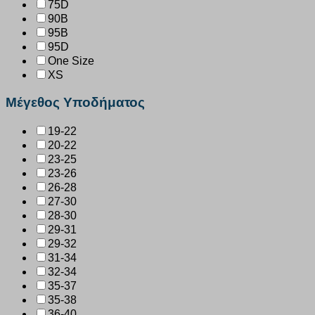
75D
90B
95B
95D
One Size
XS
Μέγεθος Υποδήματος
19-22
20-22
23-25
23-26
26-28
27-30
28-30
29-31
29-32
31-34
32-34
35-37
35-38
36-40