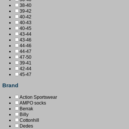
38-40
39-42
40-42
40-43
40-45
43-44
43-46
44-46
44-47
47-50
39-41
42-44
45-47
Brand
Action Sportswear
AMPO socks
Berrak
Billy
Cottonhill
Dedes