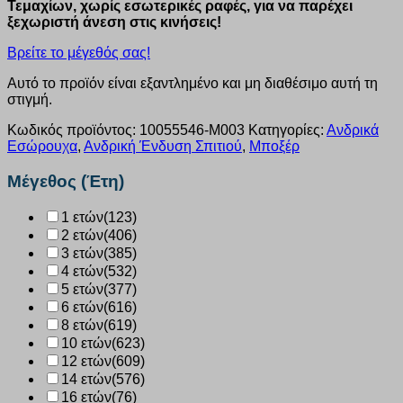
Τεμαχίων, χωρίς εσωτερικές ραφές, για να παρέχει
ξεχωριστή άνεση στις κινήσεις!
Βρείτε το μέγεθός σας!
Αυτό το προϊόν είναι εξαντλημένο και μη διαθέσιμο αυτή τη
στιγμή.
Κωδικός προϊόντος:
10055546-M003
Κατηγορίες:
Ανδρικά
Εσώρουχα
,
Ανδρική Ένδυση Σπιτιού
,
Μποξέρ
Μέγεθος (Έτη)
1 ετών
(123)
2 ετών
(406)
3 ετών
(385)
4 ετών
(532)
5 ετών
(377)
6 ετών
(616)
8 ετών
(619)
10 ετών
(623)
12 ετών
(609)
14 ετών
(576)
16 ετών
(76)