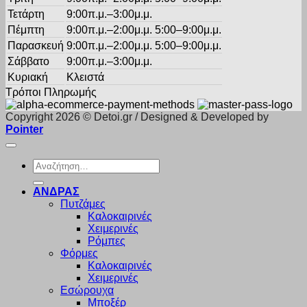
Τετάρτη
9:00π.μ.–3:00μ.μ.
Πέμπτη
9:00π.μ.–2:00μ.μ. 5:00–9:00μ.μ.
Παρασκευή
9:00π.μ.–2:00μ.μ. 5:00–9:00μ.μ.
Σάββατο
9:00π.μ.–3:00μ.μ.
Κυριακή
Κλειστά
Τρόποι Πληρωμής
Copyright 2026 © Detoi.gr / Designed & Developed by
Pointer
Αναζήτηση
για:
ΑΝΔΡΑΣ
Πυτζάμες
Καλοκαιρινές
Χειμερινές
Ρόμπες
Φόρμες
Καλοκαιρινές
Χειμερινές
Εσώρουχα
Μποξέρ