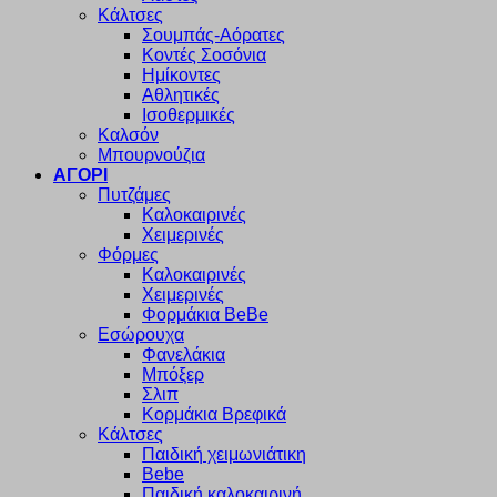
Κάλτσες
Σουμπάς-Αόρατες
Κοντές Σοσόνια
Ημίκοντες
Αθλητικές
Ισοθερμικές
Καλσόν
Μπουρνούζια
ΑΓΟΡΙ
Πυτζάμες
Καλοκαιρινές
Χειμερινές
Φόρμες
Καλοκαιρινές
Χειμερινές
Φορμάκια BeBe
Εσώρουχα
Φανελάκια
Μπόξερ
Σλιπ
Κορμάκια Βρεφικά
Κάλτσες
Παιδική χειμωνιάτικη
Bebe
Παιδική καλοκαιρινή