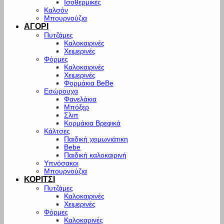
Ισοθερμικές
Καλσόν
Μπουρνούζια
ΑΓΟΡΙ
Πυτζάμες
Καλοκαιρινές
Χειμερινές
Φόρμες
Καλοκαιρινές
Χειμερινές
Φορμάκια BeBe
Εσώρουχα
Φανελάκια
Μπόξερ
Σλιπ
Κορμάκια Βρεφικά
Κάλτσες
Παιδική χειμωνιάτικη
Bebe
Παιδική καλοκαιρινή
Υπνόσακοι
Μπουρνούζια
ΚΟΡΙΤΣΙ
Πυτζάμες
Καλοκαιρινές
Χειμερινές
Φόρμες
Καλοκαρινές