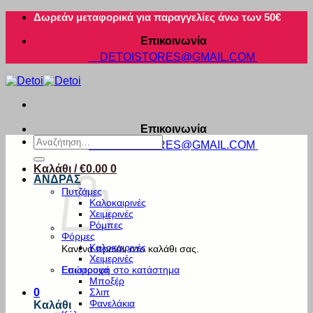
Μετάβαση
Δωρεάν μεταφορικά για παραγγελίες άνω των 50€
στο
Επικοινωνία
περιεχόμενο
DETOISTORES@GMAIL.COM
Επικοινωνία
Αναζήτηση
DETOISTORES@GMAIL.COM
για:
Καλάθι /
€
0.00
0
ΑΝΔΡΑΣ
Πυτζάμες
Καλοκαιρινές
Χειμερινές
Ρόμπες
Φόρμες
Καλοκαιρινές
Κανένα προϊόν στο καλάθι σας.
Χειμερινές
Εσώρουχα
Επιστροφή στο κατάστημα
Μποξέρ
Σλιπ
0
Φανελάκια
Καλάθι