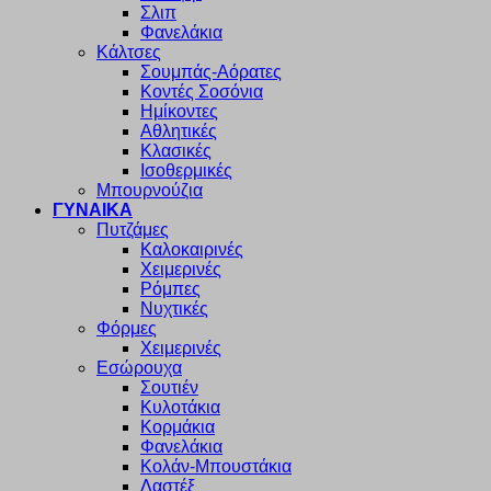
Σλιπ
Φανελάκια
Κάλτσες
Σουμπάς-Αόρατες
Κοντές Σοσόνια
Ημίκοντες
Αθλητικές
Κλασικές
Ισοθερμικές
Μπουρνούζια
ΓΥΝΑΙΚΑ
Πυτζάμες
Καλοκαιρινές
Χειμερινές
Ρόμπες
Νυχτικές
Φόρμες
Χειμερινές
Εσώρουχα
Σουτιέν
Κυλοτάκια
Κορμάκια
Φανελάκια
Κολάν-Μπουστάκια
Λαστέξ