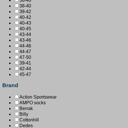
36-40
38-40
39-42
40-42
40-43
40-45
43-44
43-46
44-46
44-47
47-50
39-41
42-44
45-47
Brand
Action Sportswear
AMPO socks
Berrak
Billy
Cottonhill
Dedes