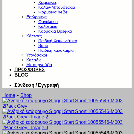
Χειμερινές
Κολάν-Μπουστάκια
Φορμάκια beBe
Εσώρουχα
Φανελάκια
Κυλοτάκια
Κορμάκια Βρεφικά
Κάλτσες
Παιδική Χειμωνιάτικη
Bebe
Παιδική καλοκαιρινή
Υπνόσακοι
Καλσόν
Μπουρνούζια
ΠΡΟΣΦΟΡΕΣ
BLOG
Σύνδεση / Εγγραφή
Home
»
Shop