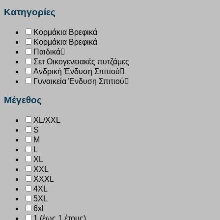
Κατηγορίες
Κορμάκια Βρεφικά
Κορμάκια Βρεφικά
Παιδικά
Σετ Οικογενειακές πυτζάμες
Ανδρική Ένδυση Σπιτιού
Γυναικεία Ένδυση Σπιτιού
Μέγεθος
XL/XXL
S
M
L
XL
XXL
XXXL
4XL
5XL
6xl
1 (έως 1 έτους)