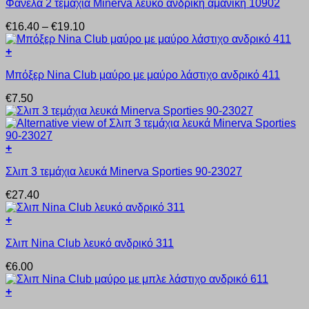
Φανέλα 2 τεμάχια Minerva λευκό ανδρική αμάνικη 10902
το
προϊόν
Price
€
16.40
–
€
19.10
έχει
range:
πολλαπλές
€16.40
+
παραλλαγές.
Αυτό
through
Οι
Μπόξερ Nina Club μαύρο με μαύρο λάστιχο ανδρικό 411
το
€19.10
επιλογές
προϊόν
μπορούν
€
7.50
έχει
να
πολλαπλές
επιλεγούν
παραλλαγές.
στη
Οι
σελίδα
+
επιλογές
του
Αυτό
μπορούν
προϊόντος
Σλιπ 3 τεμάχια λευκά Minerva Sporties 90-23027
το
να
προϊόν
επιλεγούν
€
27.40
έχει
στη
πολλαπλές
σελίδα
+
παραλλαγές.
του
Αυτό
Οι
προϊόντος
Σλιπ Nina Club λευκό ανδρικό 311
το
επιλογές
προϊόν
μπορούν
€
6.00
έχει
να
πολλαπλές
επιλεγούν
+
παραλλαγές.
στη
Αυτό
Οι
σελίδα