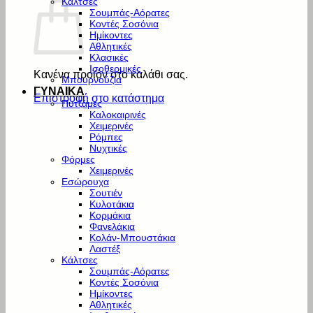
Κάλτσες
Σουμπάς-Αόρατες
Κοντές Σοσόνια
Ημίκοντες
Αθλητικές
Κλασικές
Ισοθερμικές
Κανένα προϊόν στο καλάθι σας.
Μπουρνούζια
ΓΥΝΑΙΚΑ
Επιστροφή στο κατάστημα
Πυτζάμες
Καλοκαιρινές
Χειμερινές
Ρόμπες
Νυχτικές
Φόρμες
Χειμερινές
Εσώρουχα
Σουτιέν
Κυλοτάκια
Κορμάκια
Φανελάκια
Κολάν-Μπουστάκια
Λαστέξ
Κάλτσες
Σουμπάς-Αόρατες
Κοντές Σοσόνια
Ημίκοντες
Αθλητικές