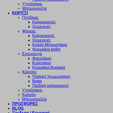
Υπνόσακοι
Μπουρνούζια
ΚΟΡΙΤΣΙ
Πυτζάμες
Καλοκαιρινές
Χειμερινές
Φόρμες
Καλοκαρινές
Χειμερινές
Κολάν-Μπουστάκια
Φορμάκια beBe
Εσώρουχα
Φανελάκια
Κυλοτάκια
Κορμάκια Βρεφικά
Κάλτσες
Παιδική Χειμωνιάτικη
Bebe
Παιδική καλοκαιρινή
Υπνόσακοι
Καλσόν
Μπουρνούζια
ΠΡΟΣΦΟΡΕΣ
BLOG
Σύνδεση / Εγγραφή