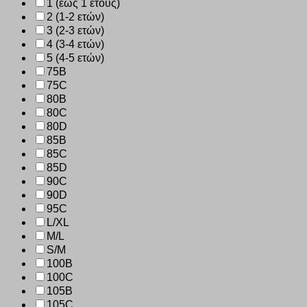
1 (έως 1 έτους)
2 (1-2 ετών)
3 (2-3 ετών)
4 (3-4 ετών)
5 (4-5 ετών)
75B
75C
80B
80C
80D
85B
85C
85D
90C
90D
95C
L/XL
M/L
S/M
100B
100C
105B
105C