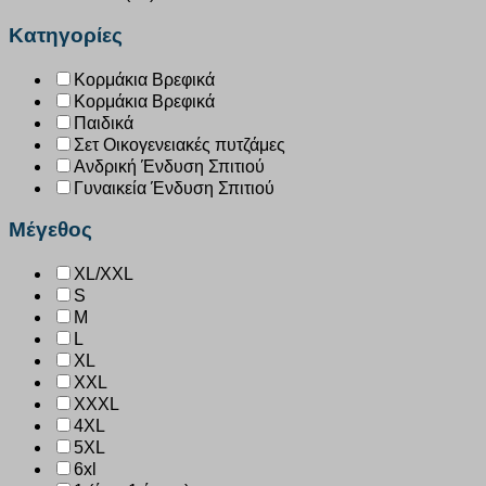
Κατηγορίες
Κορμάκια Βρεφικά
Κορμάκια Βρεφικά
Παιδικά
Σετ Οικογενειακές πυτζάμες
Ανδρική Ένδυση Σπιτιού
Γυναικεία Ένδυση Σπιτιού
Μέγεθος
XL/XXL
S
M
L
XL
XXL
XXXL
4XL
5XL
6xl