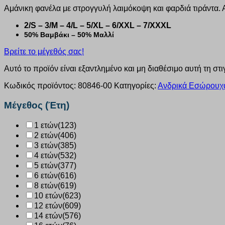
Αμάνικη φανέλα με στρογγυλή λαιμόκοψη και φαρδιά τιράντα. Α
2/S – 3/M – 4/L – 5/XL – 6/XXL – 7/XXXL
50% Βαμβάκι – 50% Μαλλί
Βρείτε το μέγεθός σας!
Αυτό το προϊόν είναι εξαντλημένο και μη διαθέσιμο αυτή τη στι
Κωδικός προϊόντος:
80846-00
Κατηγορίες:
Ανδρικά Εσώρουχ
Μέγεθος (Έτη)
1 ετών
(123)
2 ετών
(406)
3 ετών
(385)
4 ετών
(532)
5 ετών
(377)
6 ετών
(616)
8 ετών
(619)
10 ετών
(623)
12 ετών
(609)
14 ετών
(576)