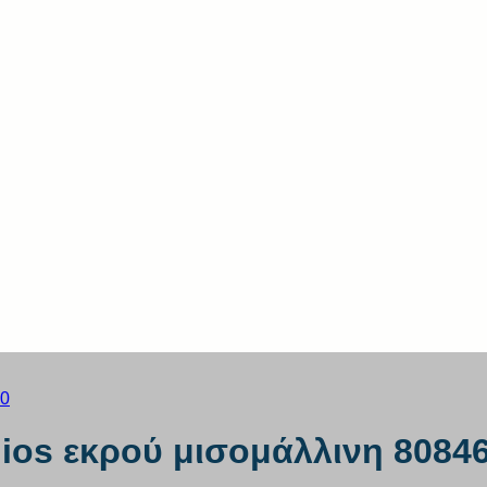
ios εκρού μισομάλλινη 8084