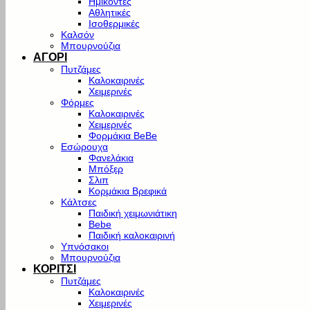
Ημίκοντες
Αθλητικές
Ισοθερμικές
Καλσόν
Μπουρνούζια
ΑΓΟΡΙ
Πυτζάμες
Καλοκαιρινές
Χειμερινές
Φόρμες
Καλοκαιρινές
Χειμερινές
Φορμάκια BeBe
Εσώρουχα
Φανελάκια
Μπόξερ
Σλιπ
Κορμάκια Βρεφικά
Κάλτσες
Παιδική χειμωνιάτικη
Bebe
Παιδική καλοκαιρινή
Υπνόσακοι
Μπουρνούζια
ΚΟΡΙΤΣΙ
Πυτζάμες
Καλοκαιρινές
Χειμερινές