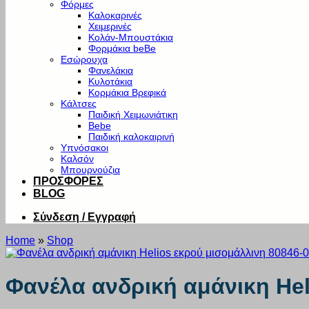
Φόρμες
Καλοκαρινές
Χειμερινές
Κολάν-Μπουστάκια
Φορμάκια beBe
Εσώρουχα
Φανελάκια
Κυλοτάκια
Κορμάκια Βρεφικά
Κάλτσες
Παιδική Χειμωνιάτικη
Bebe
Παιδική καλοκαιρινή
Υπνόσακοι
Καλσόν
Μπουρνούζια
ΠΡΟΣΦΟΡΕΣ
BLOG
Σύνδεση / Εγγραφή
Home
»
Shop
Φανέλα ανδρική αμάνικη Hel