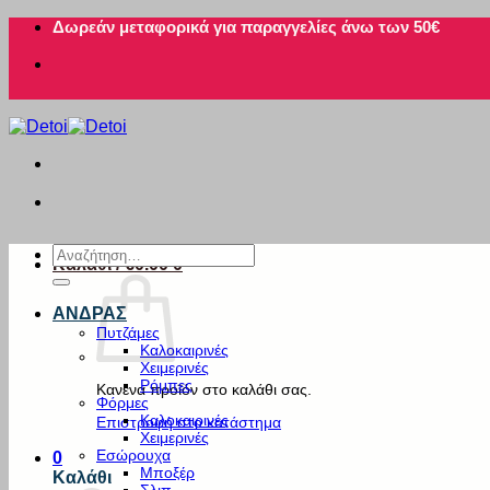
Μετάβαση
Δωρεάν μεταφορικά για παραγγελίες άνω των 50€
στο
περιεχόμενο
Αναζήτηση
Καλάθι /
€
0.00
0
για:
ΑΝΔΡΑΣ
Πυτζάμες
Καλοκαιρινές
Χειμερινές
Ρόμπες
Κανένα προϊόν στο καλάθι σας.
Φόρμες
Καλοκαιρινές
Επιστροφή στο κατάστημα
Χειμερινές
Εσώρουχα
0
Μποξέρ
Καλάθι