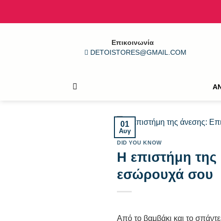
Μετάβαση
στο
περιεχόμενο
Επικοινωνία
DETOISTORES@GMAIL.COM
Α
01
Αυγ
DID YOU KNOW
Η επιστήμη της 
εσώρουχά σου
Από το βαμβάκι και το σπάντεξ