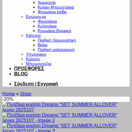
Χειμερινές
Κολάν-Μπουστάκια
Φορμάκια beBe
Εσώρουχα
Φανελάκια
Κυλοτάκια
Κορμάκια Βρεφικά
Κάλτσες
Παιδική Χειμωνιάτικη
Bebe
Παιδική καλοκαιρινή
Υπνόσακοι
Καλσόν
Μπουρνούζια
ΠΡΟΣΦΟΡΕΣ
BLOG
Σύνδεση / Εγγραφή
Home
»
Shop
-20%