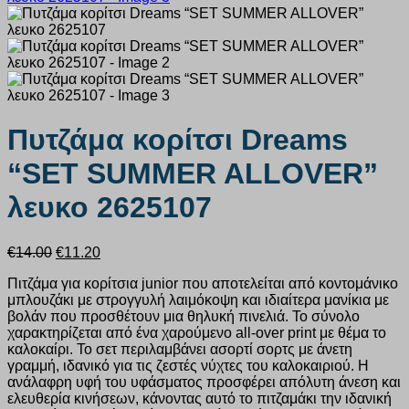
Πυτζάμα κορίτσι Dreams
“SET SUMMER ALLOVER”
λευκο 2625107
Original
Η
€
14.00
€
11.20
price
τρέχουσα
Πιτζάμα για κορίτσια junior που αποτελείται από κοντομάνικο
was:
τιμή
μπλουζάκι με στρογγυλή λαιμόκοψη και ιδιαίτερα μανίκια με
€14.00.
είναι:
βολάν που προσθέτουν μια θηλυκή πινελιά. Το σύνολο
€11.20.
χαρακτηρίζεται από ένα χαρούμενο all-over print με θέμα το
καλοκαίρι. Το σετ περιλαμβάνει ασορτί σορτς με άνετη
γραμμή, ιδανικό για τις ζεστές νύχτες του καλοκαιριού. Η
ανάλαφρη υφή του υφάσματος προσφέρει απόλυτη άνεση και
ελευθερία κινήσεων, κάνοντας αυτό το πιτζαμάκι την ιδανική