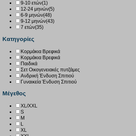
9-10 ετών
(1)
12-24 μηνών
(5)
6-9 μηνών
(48)
9-12 μηνών
(43)
7 ετών
(35)
Κατηγορίες
Κορμάκια Βρεφικά
Κορμάκια Βρεφικά
Παιδικά
Σετ Οικογενειακές πυτζάμες
Ανδρική Ένδυση Σπιτιού
Γυναικεία Ένδυση Σπιτιού
Μέγεθος
XL/XXL
S
M
L
XL