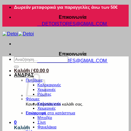
Μετάβαση
Δωρεάν μεταφορικά για παραγγελίες άνω των 50€
στο
Επικοινωνία
περιεχόμενο
DETOISTORES@GMAIL.COM
Επικοινωνία
Αναζήτηση
DETOISTORES@GMAIL.COM
για:
Καλάθι /
€
0.00
0
ΑΝΔΡΑΣ
Πυτζάμες
Καλοκαιρινές
Χειμερινές
Ρόμπες
Φόρμες
Καλοκαιρινές
Κανένα προϊόν στο καλάθι σας.
Χειμερινές
Εσώρουχα
Επιστροφή στο κατάστημα
Μποξέρ
Σλιπ
0
Φανελάκια
Καλάθι