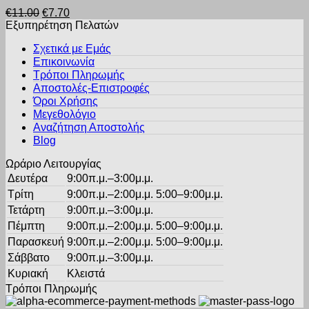
προϊόν
σελίδα
Original
Η
€
11.00
€
7.70
έχει
του
price
τρέχουσα
Εξυπηρέτηση Πελατών
πολλαπλές
προϊόντος
was:
τιμή
παραλλαγές.
Σχετικά με Εμάς
€11.00.
είναι:
Οι
Επικοινωνία
€7.70.
επιλογές
Τρόποι Πληρωμής
μπορούν
Αποστολές-Επιστροφές
να
Όροι Χρήσης
επιλεγούν
στη
Μεγεθολόγιο
σελίδα
Αναζήτηση Αποστολής
του
Blog
προϊόντος
Ωράριο Λειτουργίας
Δευτέρα
9:00π.μ.–3:00μ.μ.
Τρίτη
9:00π.μ.–2:00μ.μ. 5:00–9:00μ.μ.
Τετάρτη
9:00π.μ.–3:00μ.μ.
Πέμπτη
9:00π.μ.–2:00μ.μ. 5:00–9:00μ.μ.
Παρασκευή
9:00π.μ.–2:00μ.μ. 5:00–9:00μ.μ.
Σάββατο
9:00π.μ.–3:00μ.μ.
Κυριακή
Κλειστά
Τρόποι Πληρωμής