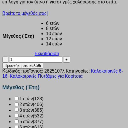
επιλογή για τον ύπνο ή για στιγμές χαλάρωσης στο σπίτι.
Βρείτε το μέγεθός σας!
6 ετών
8 ετών
10 ετών
Μέγεθος ('Ετη)
12 ετών
14 ετών
Εκκαθάριση
Πυτζάμα
κορίτσι
Προσθήκη στο καλάθι
Dreams
Κωδικός προϊόντος:
2625107λ
Κατηγορίες:
Καλοκαιρινές 6-
“SET
16
,
Καλοκαιρινές Πυτζάμες για Κορίτσια
SUMMER
ALLOVER”
Μέγεθος (Έτη)
λευκο
2625107
1 ετών
(123)
ποσότητα
2 ετών
(406)
3 ετών
(385)
4 ετών
(532)
5 ετών
(377)
6 ετών
(616)