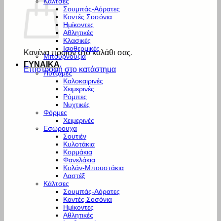
Κάλτσες
Σουμπάς-Αόρατες
Κοντές Σοσόνια
Ημίκοντες
Αθλητικές
Κλασικές
Ισοθερμικές
Κανένα προϊόν στο καλάθι σας.
Μπουρνούζια
ΓΥΝΑΙΚΑ
Επιστροφή στο κατάστημα
Πυτζάμες
Καλοκαιρινές
Χειμερινές
Ρόμπες
Νυχτικές
Φόρμες
Χειμερινές
Εσώρουχα
Σουτιέν
Κυλοτάκια
Κορμάκια
Φανελάκια
Κολάν-Μπουστάκια
Λαστέξ
Κάλτσες
Σουμπάς-Αόρατες
Κοντές Σοσόνια
Ημίκοντες
Αθλητικές