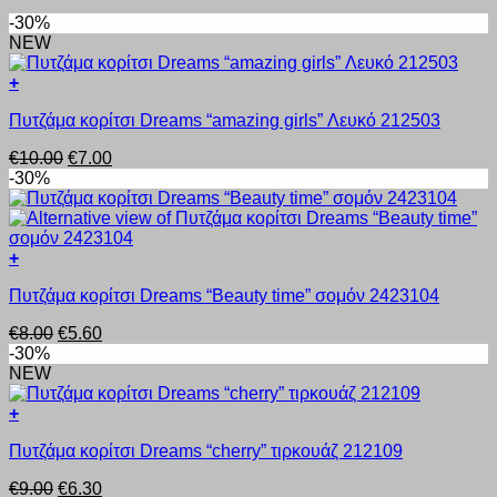
-30%
NEW
+
Αυτό
Πυτζάμα κορίτσι Dreams “amazing girls” Λευκό 212503
το
προϊόν
Original
Η
€
10.00
€
7.00
έχει
price
τρέχουσα
-30%
πολλαπλές
was:
τιμή
παραλλαγές.
€10.00.
είναι:
Οι
€7.00.
επιλογές
+
μπορούν
Αυτό
να
Πυτζάμα κορίτσι Dreams “Beauty time” σομόν 2423104
το
επιλεγούν
προϊόν
στη
Original
Η
€
8.00
€
5.60
έχει
σελίδα
price
τρέχουσα
-30%
πολλαπλές
του
was:
τιμή
NEW
παραλλαγές.
προϊόντος
€8.00.
είναι:
Οι
€5.60.
+
επιλογές
Αυτό
μπορούν
Πυτζάμα κορίτσι Dreams “cherry” τιρκουάζ 212109
το
να
προϊόν
επιλεγούν
Original
Η
€
9.00
€
6.30
έχει
στη