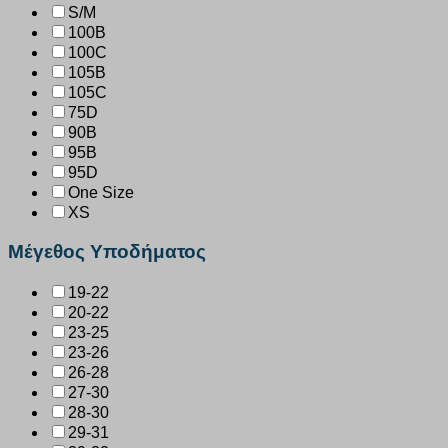
S/M
100B
100C
105B
105C
75D
90B
95B
95D
One Size
XS
Μέγεθος Υποδήματος
19-22
20-22
23-25
23-26
26-28
27-30
28-30
29-31