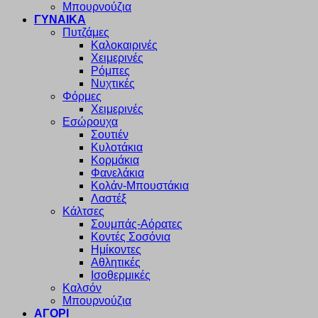
Μπουρνούζια
ΓΥΝΑΙΚΑ
Πυτζάμες
Καλοκαιρινές
Χειμερινές
Ρόμπες
Νυχτικές
Φόρμες
Χειμερινές
Εσώρουχα
Σουτιέν
Κυλοτάκια
Κορμάκια
Φανελάκια
Κολάν-Μπουστάκια
Λαστέξ
Κάλτσες
Σουμπάς-Αόρατες
Κοντές Σοσόνια
Ημίκοντες
Αθλητικές
Ισοθερμικές
Καλσόν
Μπουρνούζια
ΑΓΟΡΙ