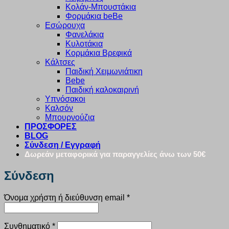
Κολάν-Μπουστάκια
Φορμάκια beBe
Εσώρουχα
Φανελάκια
Κυλοτάκια
Κορμάκια Βρεφικά
Κάλτσες
Παιδική Χειμωνιάτικη
Bebe
Παιδική καλοκαιρινή
Υπνόσακοι
Καλσόν
Μπουρνούζια
ΠΡΟΣΦΟΡΕΣ
BLOG
Σύνδεση / Εγγραφή
Δωρεάν μεταφορικά για παραγγελίες άνω των 50€
Σύνδεση
Απαιτείται
Όνομα χρήστη ή διεύθυνση email
*
Απαιτείται
Συνθηματικό
*