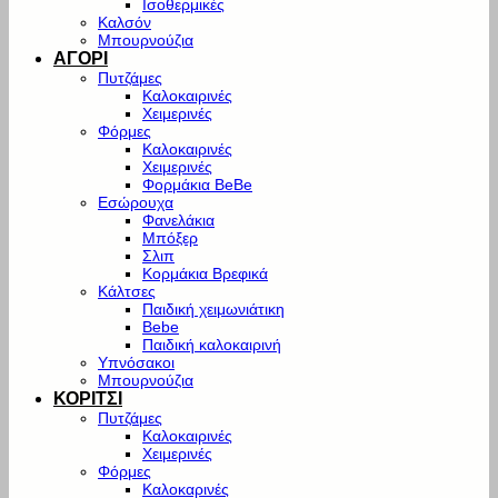
Ισοθερμικές
Καλσόν
Μπουρνούζια
ΑΓΟΡΙ
Πυτζάμες
Καλοκαιρινές
Χειμερινές
Φόρμες
Καλοκαιρινές
Χειμερινές
Φορμάκια BeBe
Εσώρουχα
Φανελάκια
Μπόξερ
Σλιπ
Κορμάκια Βρεφικά
Κάλτσες
Παιδική χειμωνιάτικη
Bebe
Παιδική καλοκαιρινή
Υπνόσακοι
Μπουρνούζια
ΚΟΡΙΤΣΙ
Πυτζάμες
Καλοκαιρινές
Χειμερινές
Φόρμες
Καλοκαρινές