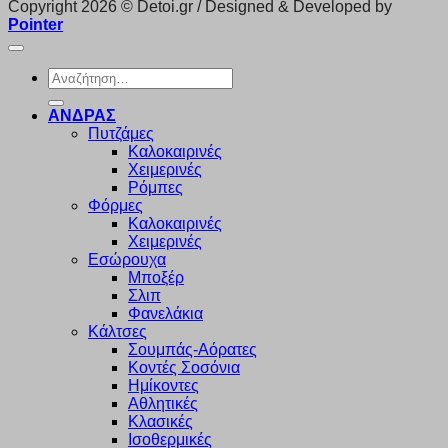
Copyright 2026 © Detoi.gr / Designed & Developed by
Pointer
Αναζήτηση
για:
ΑΝΔΡΑΣ
Πυτζάμες
Καλοκαιρινές
Χειμερινές
Ρόμπες
Φόρμες
Καλοκαιρινές
Χειμερινές
Εσώρουχα
Μποξέρ
Σλιπ
Φανελάκια
Κάλτσες
Σουμπάς-Αόρατες
Κοντές Σοσόνια
Ημίκοντες
Αθλητικές
Κλασικές
Ισοθερμικές