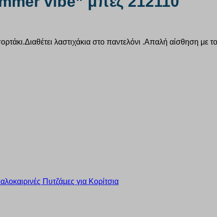
mmer vibe” μπέζ 212110
ρτάκι.Διαθέτει λαστιχάκια στο παντελόνι .Απαλή αίσθηση με το 
αλοκαιρινές Πυτζάμες για Κορίτσια