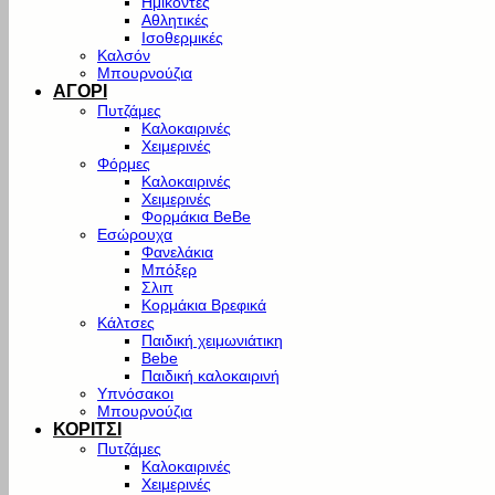
Ημίκοντες
Αθλητικές
Ισοθερμικές
Καλσόν
Μπουρνούζια
ΑΓΟΡΙ
Πυτζάμες
Καλοκαιρινές
Χειμερινές
Φόρμες
Καλοκαιρινές
Χειμερινές
Φορμάκια BeBe
Εσώρουχα
Φανελάκια
Μπόξερ
Σλιπ
Κορμάκια Βρεφικά
Κάλτσες
Παιδική χειμωνιάτικη
Bebe
Παιδική καλοκαιρινή
Υπνόσακοι
Μπουρνούζια
ΚΟΡΙΤΣΙ
Πυτζάμες
Καλοκαιρινές
Χειμερινές