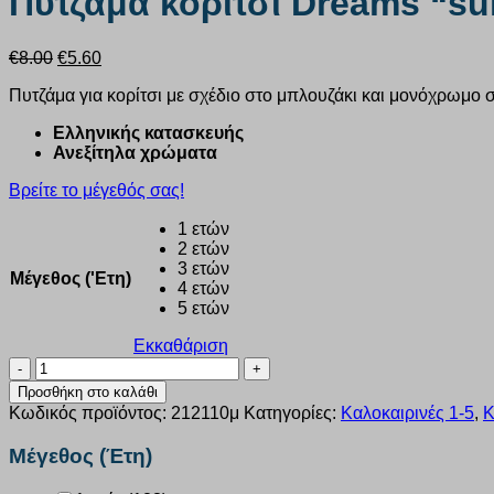
Πυτζάμα κορίτσι Dreams “su
Original
Η
€
8.00
€
5.60
price
τρέχουσα
Πυτζάμα για κορίτσι με σχέδιο στο μπλουζάκι και μονόχρωμο σο
was:
τιμή
€8.00.
είναι:
Ελληνικής κατασκευής
€5.60.
Ανεξίτηλα χρώματα
Βρείτε το μέγεθός σας!
1 ετών
2 ετών
3 ετών
Μέγεθος ('Ετη)
4 ετών
5 ετών
Εκκαθάριση
Πυτζάμα
κορίτσι
Προσθήκη στο καλάθι
Dreams
Κωδικός προϊόντος:
212110μ
Κατηγορίες:
Καλοκαιρινές 1-5
,
Κ
“summer
vibe”
Μέγεθος (Έτη)
μπέζ
212110