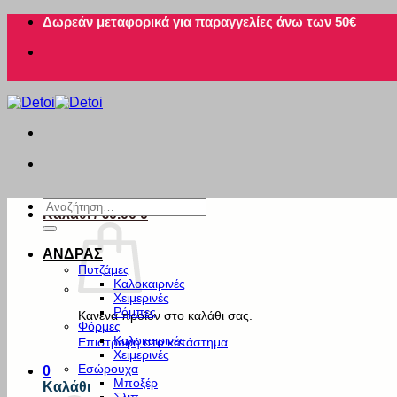
Μετάβαση
Δωρεάν μεταφορικά για παραγγελίες άνω των 50€
στο
περιεχόμενο
Αναζήτηση
Καλάθι /
€
0.00
0
για:
ΑΝΔΡΑΣ
Πυτζάμες
Καλοκαιρινές
Χειμερινές
Ρόμπες
Κανένα προϊόν στο καλάθι σας.
Φόρμες
Καλοκαιρινές
Επιστροφή στο κατάστημα
Χειμερινές
Εσώρουχα
0
Μποξέρ
Καλάθι