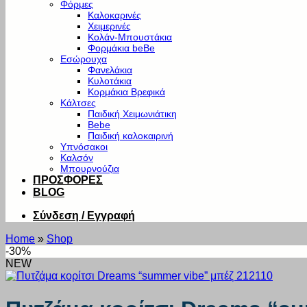
Φόρμες
Καλοκαρινές
Χειμερινές
Κολάν-Μπουστάκια
Φορμάκια beBe
Εσώρουχα
Φανελάκια
Κυλοτάκια
Κορμάκια Βρεφικά
Κάλτσες
Παιδική Χειμωνιάτικη
Bebe
Παιδική καλοκαιρινή
Υπνόσακοι
Καλσόν
Μπουρνούζια
ΠΡΟΣΦΟΡΕΣ
BLOG
Σύνδεση / Εγγραφή
Home
»
Shop
-30%
NEW