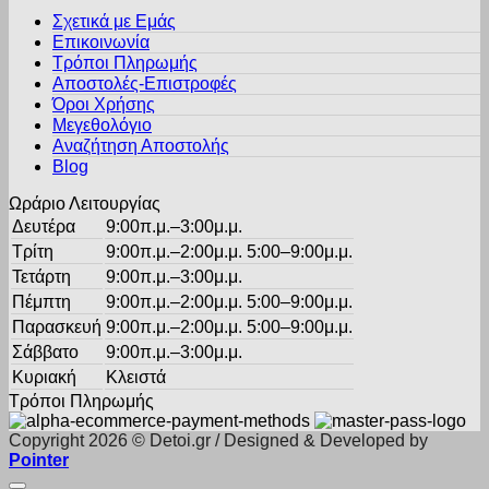
παραλλαγές.
του
Σχετικά με Εμάς
Οι
προϊόντος
Επικοινωνία
επιλογές
Τρόποι Πληρωμής
μπορούν
Αποστολές-Επιστροφές
να
Όροι Χρήσης
επιλεγούν
στη
Μεγεθολόγιο
σελίδα
Αναζήτηση Αποστολής
του
Blog
προϊόντος
Ωράριο Λειτουργίας
Δευτέρα
9:00π.μ.–3:00μ.μ.
Τρίτη
9:00π.μ.–2:00μ.μ. 5:00–9:00μ.μ.
Τετάρτη
9:00π.μ.–3:00μ.μ.
Πέμπτη
9:00π.μ.–2:00μ.μ. 5:00–9:00μ.μ.
Παρασκευή
9:00π.μ.–2:00μ.μ. 5:00–9:00μ.μ.
Σάββατο
9:00π.μ.–3:00μ.μ.
Κυριακή
Κλειστά
Τρόποι Πληρωμής
Copyright 2026 © Detoi.gr / Designed & Developed by
Pointer