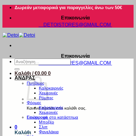
Μετάβαση
Δωρεάν μεταφορικά για παραγγελίες άνω των 50€
στο
Επικοινωνία
περιεχόμενο
DETOISTORES@GMAIL.COM
Επικοινωνία
Αναζήτηση
DETOISTORES@GMAIL.COM
για:
Καλάθι /
€
0.00
0
ΑΝΔΡΑΣ
Πυτζάμες
Καλοκαιρινές
Χειμερινές
Ρόμπες
Φόρμες
Καλοκαιρινές
Κανένα προϊόν στο καλάθι σας.
Χειμερινές
Εσώρουχα
Επιστροφή στο κατάστημα
Μποξέρ
Σλιπ
0
Φανελάκια
Καλάθι