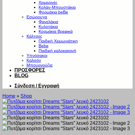
Χειμερινές
Κολάν-Μπουστάκια
Φορμάκια beBe
Εσώρουχα
Φανελάκια
Κυλοτάκια
Κορμάκια Βρεφικά
Κάλτσες
Παιδική Χειμωνιάτικη
Bebe
Παιδική καλοκαιρινή
Υπνόσακοι
Καλσόν
Μπουρνούζια
ΠΡΟΣΦΟΡΕΣ
BLOG
Σύνδεση / Εγγραφή
Home
»
Shop