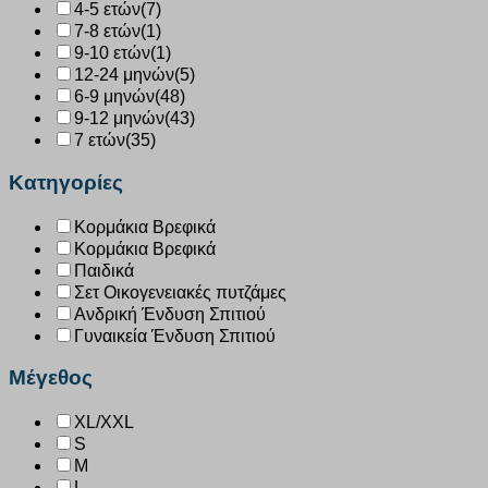
4-5 ετών
(7)
7-8 ετών
(1)
9-10 ετών
(1)
12-24 μηνών
(5)
6-9 μηνών
(48)
9-12 μηνών
(43)
7 ετών
(35)
Κατηγορίες
Κορμάκια Βρεφικά
Κορμάκια Βρεφικά
Παιδικά
Σετ Οικογενειακές πυτζάμες
Ανδρική Ένδυση Σπιτιού
Γυναικεία Ένδυση Σπιτιού
Μέγεθος
XL/XXL
S
M
L