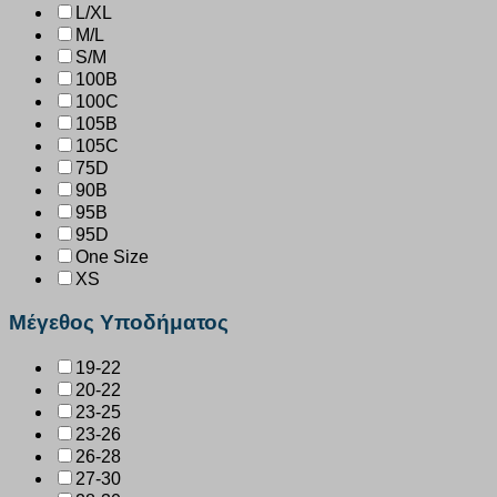
L/XL
M/L
S/M
100B
100C
105B
105C
75D
90B
95B
95D
One Size
XS
Μέγεθος Υποδήματος
19-22
20-22
23-25
23-26
26-28
27-30