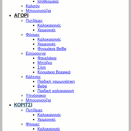
Ισοθερμικές
Καλσόν
Μπουρνούζια
ΑΓΟΡΙ
Πυτζάμες
Καλοκαιρινές
Χειμερινές
Φόρμες
Καλοκαιρινές
Χειμερινές
Φορμάκια BeBe
Εσώρουχα
Φανελάκια
Μπόξερ
Σλιπ
Κορμάκια Βρεφικά
Κάλτσες
Παιδική χειμωνιάτικη
Bebe
Παιδική καλοκαιρινή
Υπνόσακοι
Μπουρνούζια
ΚΟΡΙΤΣΙ
Πυτζάμες
Καλοκαιρινές
Χειμερινές
Φόρμες
Καλοκαρινές