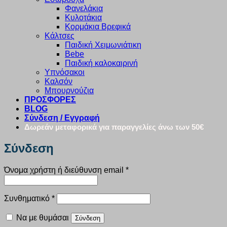
Φανελάκια
Κυλοτάκια
Κορμάκια Βρεφικά
Κάλτσες
Παιδική Χειμωνιάτικη
Bebe
Παιδική καλοκαιρινή
Υπνόσακοι
Καλσόν
Μπουρνούζια
ΠΡΟΣΦΟΡΕΣ
BLOG
Σύνδεση / Εγγραφή
Δωρεάν μεταφορικά για παραγγελίες άνω των 50€
Σύνδεση
Απαιτείται
Όνομα χρήστη ή διεύθυνση email
*
Απαιτείται
Συνθηματικό
*
Να με θυμάσαι
Σύνδεση