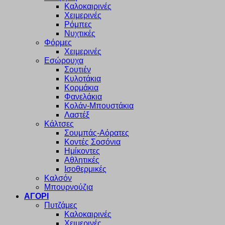
Καλοκαιρινές
Χειμερινές
Ρόμπες
Νυχτικές
Φόρμες
Χειμερινές
Εσώρουχα
Σουτιέν
Κυλοτάκια
Κορμάκια
Φανελάκια
Κολάν-Μπουστάκια
Λαστέξ
Κάλτσες
Σουμπάς-Αόρατες
Κοντές Σοσόνια
Ημίκοντες
Αθλητικές
Ισοθερμικές
Καλσόν
Μπουρνούζια
ΑΓΟΡΙ
Πυτζάμες
Καλοκαιρινές
Χειμερινές