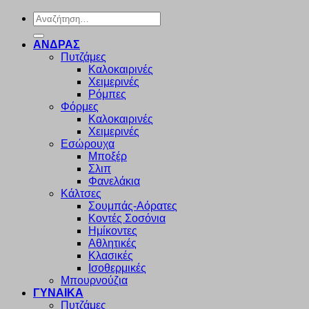
Αναζήτηση
για:
ΑΝΔΡΑΣ
Πυτζάμες
Καλοκαιρινές
Χειμερινές
Ρόμπες
Φόρμες
Καλοκαιρινές
Χειμερινές
Εσώρουχα
Μποξέρ
Σλιπ
Φανελάκια
Κάλτσες
Σουμπάς-Αόρατες
Κοντές Σοσόνια
Ημίκοντες
Αθλητικές
Κλασικές
Ισοθερμικές
Μπουρνούζια
ΓΥΝΑΙΚΑ
Πυτζάμες