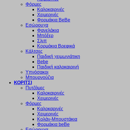
Φόρμες
Καλοκαιρινές
Χειμερινές
Φορμάκια BeBe
Εσώρουχα
Φανελάκια
Μπόξερ
Σλιπ
Κορμάκια Βρεφικά
Κάλτσες
Παιδική χειμωνιάτικη
Bebe
Παιδική καλοκαιρινή
Υπνόσακοι
Μπουρνούζια
ΚΟΡΙΤΣΙ
Πυτζάμες
Καλοκαιρινές
Χειμερινές
Φόρμες
Καλοκαρινές
Χειμερινές
Κολάν-Μπουστάκια
Φορμάκια beBe
Εσώρουχα