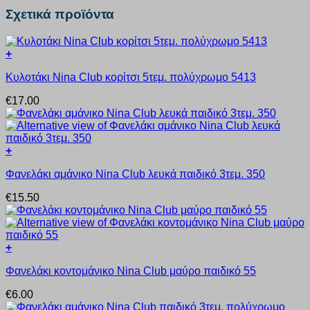
Σχετικά προϊόντα
+
Αυτό
Κυλοτάκι Nina Club κορίτσι 5τεμ. πολύχρωμο 5413
το
προϊόν
€
17.00
έχει
πολλαπλές
παραλλαγές.
Οι
+
επιλογές
Αυτό
μπορούν
Φανελάκι αμάνικο Nina Club λευκά παιδικό 3τεμ. 350
το
να
προϊόν
επιλεγούν
€
15.50
έχει
στη
πολλαπλές
σελίδα
παραλλαγές.
του
Οι
προϊόντος
+
επιλογές
Αυτό
μπορούν
Φανελάκι κοντομάνικο Nina Club μαύρο παιδικό 55
το
να
προϊόν
επιλεγούν
€
6.00
έχει
στη
πολλαπλές