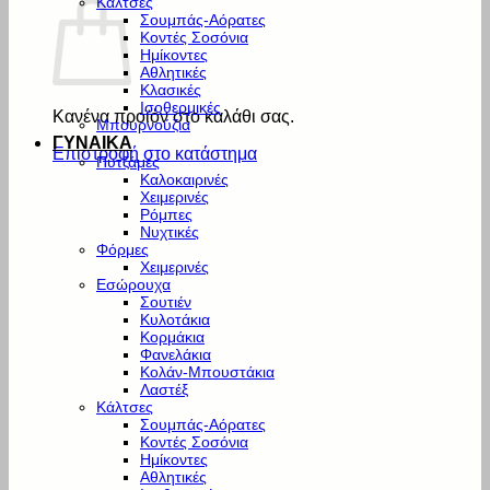
Κάλτσες
Σουμπάς-Αόρατες
Κοντές Σοσόνια
Ημίκοντες
Αθλητικές
Κλασικές
Ισοθερμικές
Κανένα προϊόν στο καλάθι σας.
Μπουρνούζια
ΓΥΝΑΙΚΑ
Επιστροφή στο κατάστημα
Πυτζάμες
Καλοκαιρινές
Χειμερινές
Ρόμπες
Νυχτικές
Φόρμες
Χειμερινές
Εσώρουχα
Σουτιέν
Κυλοτάκια
Κορμάκια
Φανελάκια
Κολάν-Μπουστάκια
Λαστέξ
Κάλτσες
Σουμπάς-Αόρατες
Κοντές Σοσόνια
Ημίκοντες
Αθλητικές