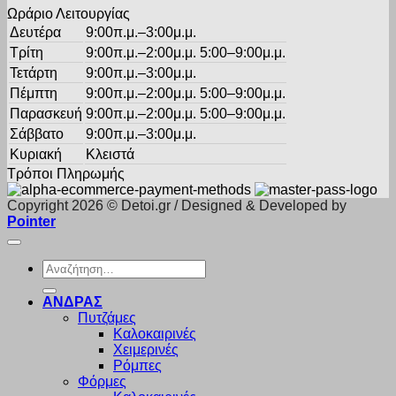
Ωράριο Λειτουργίας
Δευτέρα
9:00π.μ.–3:00μ.μ.
Τρίτη
9:00π.μ.–2:00μ.μ. 5:00–9:00μ.μ.
Τετάρτη
9:00π.μ.–3:00μ.μ.
Πέμπτη
9:00π.μ.–2:00μ.μ. 5:00–9:00μ.μ.
Παρασκευή
9:00π.μ.–2:00μ.μ. 5:00–9:00μ.μ.
Σάββατο
9:00π.μ.–3:00μ.μ.
Κυριακή
Κλειστά
Τρόποι Πληρωμής
Copyright 2026 © Detoi.gr / Designed & Developed by
Pointer
Αναζήτηση
για:
ΑΝΔΡΑΣ
Πυτζάμες
Καλοκαιρινές
Χειμερινές
Ρόμπες
Φόρμες