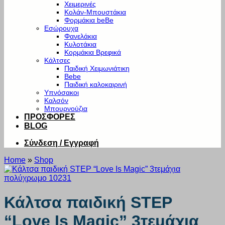
Χειμερινές
Κολάν-Μπουστάκια
Φορμάκια beBe
Εσώρουχα
Φανελάκια
Κυλοτάκια
Κορμάκια Βρεφικά
Κάλτσες
Παιδική Χειμωνιάτικη
Bebe
Παιδική καλοκαιρινή
Υπνόσακοι
Καλσόν
Μπουρνούζια
ΠΡΟΣΦΟΡΕΣ
BLOG
Σύνδεση / Εγγραφή
Home
»
Shop
Κάλτσα παιδική STEP
“Love Is Magic” 3τεμάχια