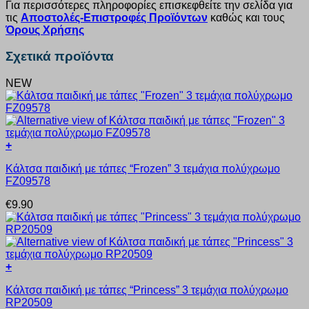
Για περισσότερες πληροφορίες επισκεφθείτε την σελίδα για
τις
Αποστολές-Επιστροφές Προϊόντων
καθώς και τους
Όρους Χρήσης
Σχετικά προϊόντα
NEW
+
Αυτό
Κάλτσα παιδική με τάπες “Frozen” 3 τεμάχια πολύχρωμο
το
FZ09578
προϊόν
έχει
€
9.90
πολλαπλές
παραλλαγές.
Οι
επιλογές
μπορούν
+
να
Αυτό
επιλεγούν
Κάλτσα παιδική με τάπες “Princess” 3 τεμάχια πολύχρωμο
το
στη
RP20509
προϊόν
σελίδα