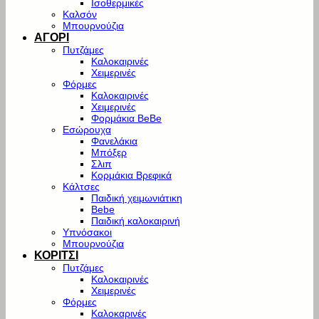
Ισοθερμικές
Καλσόν
Μπουρνούζια
ΑΓΟΡΙ
Πυτζάμες
Καλοκαιρινές
Χειμερινές
Φόρμες
Καλοκαιρινές
Χειμερινές
Φορμάκια BeBe
Εσώρουχα
Φανελάκια
Μπόξερ
Σλιπ
Κορμάκια Βρεφικά
Κάλτσες
Παιδική χειμωνιάτικη
Bebe
Παιδική καλοκαιρινή
Υπνόσακοι
Μπουρνούζια
ΚΟΡΙΤΣΙ
Πυτζάμες
Καλοκαιρινές
Χειμερινές
Φόρμες
Καλοκαρινές