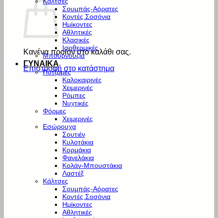
Κάλτσες
Σουμπάς-Αόρατες
Κοντές Σοσόνια
Ημίκοντες
Αθλητικές
Κλασικές
Ισοθερμικές
Κανένα προϊόν στο καλάθι σας.
Μπουρνούζια
ΓΥΝΑΙΚΑ
Επιστροφή στο κατάστημα
Πυτζάμες
Καλοκαιρινές
Χειμερινές
Ρόμπες
Νυχτικές
Φόρμες
Χειμερινές
Εσώρουχα
Σουτιέν
Κυλοτάκια
Κορμάκια
Φανελάκια
Κολάν-Μπουστάκια
Λαστέξ
Κάλτσες
Σουμπάς-Αόρατες
Κοντές Σοσόνια
Ημίκοντες
Αθλητικές