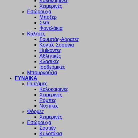
Καλοκαιρινές
Χειμερινές
Εσώρουχα
Μποξέρ
Σλιπ
Φανελάκια
Κάλτσες
Σουμπάς-Αόρατες
Κοντές Σοσόνια
Ημίκοντες
Αθλητικές
Κλασικές
Ισοθερμικές
Μπουρνούζια
ΓΥΝΑΙΚΑ
Πυτζάμες
Καλοκαιρινές
Χειμερινές
Ρόμπες
Νυχτικές
Φόρμες
Χειμερινές
Εσώρουχα
Σουτιέν
Κυλοτάκια