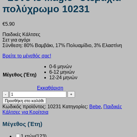
πολύχρωμο 10231
€
5.90
Παιδικές Κάλτσες
Σετ για αγόρι
Σύνθεση: 80% Βαμβάκι, 17% Πολυαμίδιο, 3% Ελαστίνη
Βρείτε το μέγεθός σας!
0-6 μηνών
6-12 μηνών
Μέγεθος ('Ετη)
12-24 μηνών
Εκκαθάριση
Κάλτσα
παιδική
Προσθήκη στο καλάθι
STEP
Κωδικός προϊόντος:
10231
Κατηγορίες:
Bebe
,
Παιδικές
“Love
Κάλτσες για Κορίτσια
Is
Magic”
Μέγεθος (Έτη)
3τεμάχια
πολύχρωμο
1 ετών
(123)