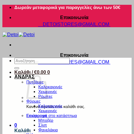
Μετάβαση
Δωρεάν μεταφορικά για παραγγελίες άνω των 50€
στο
Επικοινωνία
περιεχόμενο
DETOISTORES@GMAIL.COM
Επικοινωνία
Αναζήτηση
DETOISTORES@GMAIL.COM
για:
Καλάθι /
€
0.00
0
ΑΝΔΡΑΣ
Πυτζάμες
Καλοκαιρινές
Χειμερινές
Ρόμπες
Φόρμες
Καλοκαιρινές
Κανένα προϊόν στο καλάθι σας.
Χειμερινές
Εσώρουχα
Επιστροφή στο κατάστημα
Μποξέρ
Σλιπ
0
Φανελάκια
Καλάθι