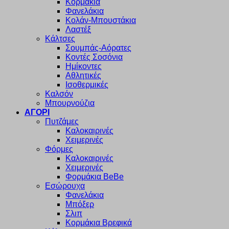
Κορμάκια
Φανελάκια
Κολάν-Μπουστάκια
Λαστέξ
Κάλτσες
Σουμπάς-Αόρατες
Κοντές Σοσόνια
Ημίκοντες
Αθλητικές
Ισοθερμικές
Καλσόν
Μπουρνούζια
ΑΓΟΡΙ
Πυτζάμες
Καλοκαιρινές
Χειμερινές
Φόρμες
Καλοκαιρινές
Χειμερινές
Φορμάκια BeBe
Εσώρουχα
Φανελάκια
Μπόξερ
Σλιπ
Κορμάκια Βρεφικά