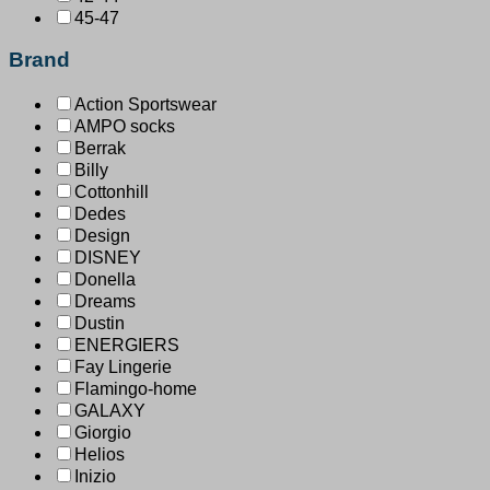
45-47
Brand
Action Sportswear
AMPO socks
Berrak
Billy
Cottonhill
Dedes
Design
DISNEY
Donella
Dreams
Dustin
ENERGIERS
Fay Lingerie
Flamingo-home
GALAXY
Giorgio
Helios
Inizio