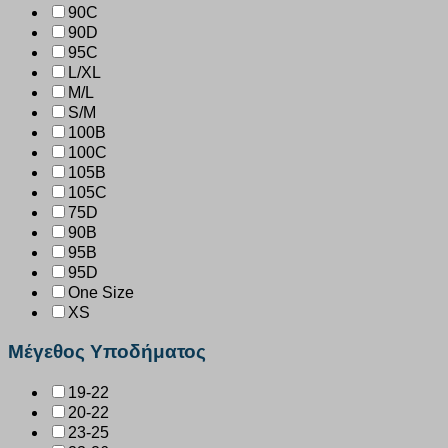
90C
90D
95C
L/XL
M/L
S/M
100B
100C
105B
105C
75D
90B
95B
95D
One Size
XS
Μέγεθος Υποδήματος
19-22
20-22
23-25