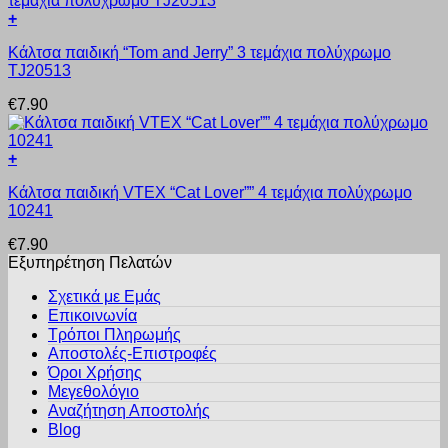
μπορούν
+
να
Αυτό
επιλεγούν
Κάλτσα παιδική “Tom and Jerry” 3 τεμάχια πολύχρωμο
το
στη
TJ20513
προϊόν
σελίδα
έχει
του
€
7.90
πολλαπλές
προϊόντος
παραλλαγές.
Οι
+
επιλογές
Αυτό
μπορούν
Κάλτσα παιδική VTEX “Cat Lover”” 4 τεμάχια πολύχρωμο
το
να
10241
προϊόν
επιλεγούν
έχει
στη
€
7.90
πολλαπλές
σελίδα
Εξυπηρέτηση Πελατών
παραλλαγές.
του
Οι
προϊόντος
Σχετικά με Εμάς
επιλογές
Επικοινωνία
μπορούν
Τρόποι Πληρωμής
να
Αποστολές-Επιστροφές
επιλεγούν
Όροι Χρήσης
στη
σελίδα
Μεγεθολόγιο
του
Αναζήτηση Αποστολής
προϊόντος
Blog