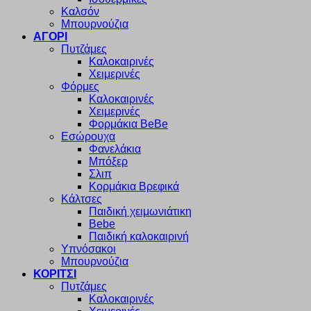
Καλσόν
Μπουρνούζια
ΑΓΟΡΙ
Πυτζάμες
Καλοκαιρινές
Χειμερινές
Φόρμες
Καλοκαιρινές
Χειμερινές
Φορμάκια BeBe
Εσώρουχα
Φανελάκια
Μπόξερ
Σλιπ
Κορμάκια Βρεφικά
Κάλτσες
Παιδική χειμωνιάτικη
Bebe
Παιδική καλοκαιρινή
Υπνόσακοι
Μπουρνούζια
ΚΟΡΙΤΣΙ
Πυτζάμες
Καλοκαιρινές