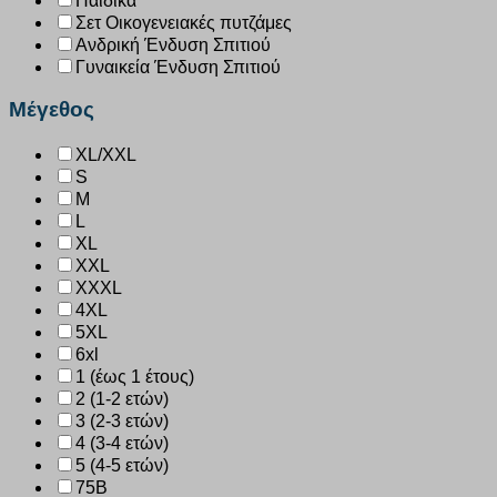
Παιδικά
Σετ Οικογενειακές πυτζάμες
Ανδρική Ένδυση Σπιτιού
Γυναικεία Ένδυση Σπιτιού
Μέγεθος
XL/XXL
S
M
L
XL
XXL
XXXL
4XL
5XL
6xl
1 (έως 1 έτους)
2 (1-2 ετών)
3 (2-3 ετών)
4 (3-4 ετών)
5 (4-5 ετών)
75B