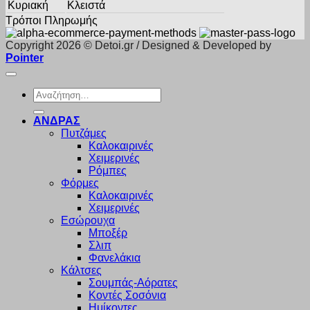
Κυριακή
Κλειστά
Τρόποι Πληρωμής
Copyright 2026 © Detoi.gr / Designed & Developed by
Pointer
Αναζήτηση
για:
ΑΝΔΡΑΣ
Πυτζάμες
Καλοκαιρινές
Χειμερινές
Ρόμπες
Φόρμες
Καλοκαιρινές
Χειμερινές
Εσώρουχα
Μποξέρ
Σλιπ
Φανελάκια
Κάλτσες
Σουμπάς-Αόρατες
Κοντές Σοσόνια
Ημίκοντες