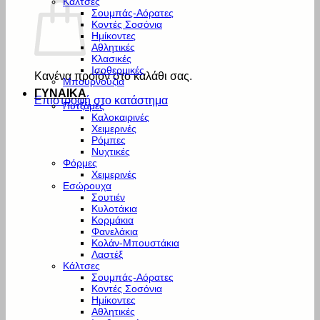
Κάλτσες
Σουμπάς-Αόρατες
Κοντές Σοσόνια
Ημίκοντες
Αθλητικές
Κλασικές
Ισοθερμικές
Κανένα προϊόν στο καλάθι σας.
Μπουρνούζια
ΓΥΝΑΙΚΑ
Επιστροφή στο κατάστημα
Πυτζάμες
Καλοκαιρινές
Χειμερινές
Ρόμπες
Νυχτικές
Φόρμες
Χειμερινές
Εσώρουχα
Σουτιέν
Κυλοτάκια
Κορμάκια
Φανελάκια
Κολάν-Μπουστάκια
Λαστέξ
Κάλτσες
Σουμπάς-Αόρατες
Κοντές Σοσόνια
Ημίκοντες
Αθλητικές