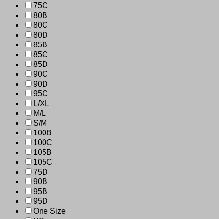
75C
80B
80C
80D
85B
85C
85D
90C
90D
95C
L/XL
M/L
S/M
100B
100C
105B
105C
75D
90B
95B
95D
One Size