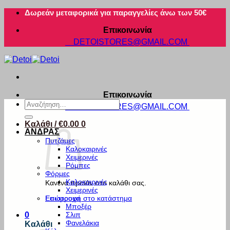
Μετάβαση
Δωρεάν μεταφορικά για παραγγελίες άνω των 50€
στο
Επικοινωνία
περιεχόμενο
DETOISTORES@GMAIL.COM
Επικοινωνία
Αναζήτηση
DETOISTORES@GMAIL.COM
για:
Καλάθι /
€
0.00
0
ΑΝΔΡΑΣ
Πυτζάμες
Καλοκαιρινές
Χειμερινές
Ρόμπες
Φόρμες
Καλοκαιρινές
Κανένα προϊόν στο καλάθι σας.
Χειμερινές
Εσώρουχα
Επιστροφή στο κατάστημα
Μποξέρ
Σλιπ
0
Φανελάκια
Καλάθι