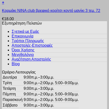
+
παραλλαγές.
του
Αυτό
Οι
προϊόντος
Κορμάκι ΝΙΝΑ club βρεφικό κορίτσι κοντό μανίκι 3 τεμ. 72
το
επιλογές
προϊόν
μπορούν
€
18.00
έχει
να
Εξυπηρέτηση Πελατών
πολλαπλές
επιλεγούν
παραλλαγές.
στη
Σχετικά με Εμάς
Οι
σελίδα
Επικοινωνία
επιλογές
του
Τρόποι Πληρωμής
μπορούν
προϊόντος
Αποστολές-Επιστροφές
να
Όροι Χρήσης
επιλεγούν
στη
Μεγεθολόγιο
σελίδα
Αναζήτηση Αποστολής
του
Blog
προϊόντος
Ωράριο Λειτουργίας
Δευτέρα
9:00π.μ.–3:00μ.μ.
Τρίτη
9:00π.μ.–2:00μ.μ. 5:00–9:00μ.μ.
Τετάρτη
9:00π.μ.–3:00μ.μ.
Πέμπτη
9:00π.μ.–2:00μ.μ. 5:00–9:00μ.μ.
Παρασκευή
9:00π.μ.–2:00μ.μ. 5:00–9:00μ.μ.
Σάββατο
9:00π.μ.–3:00μ.μ.