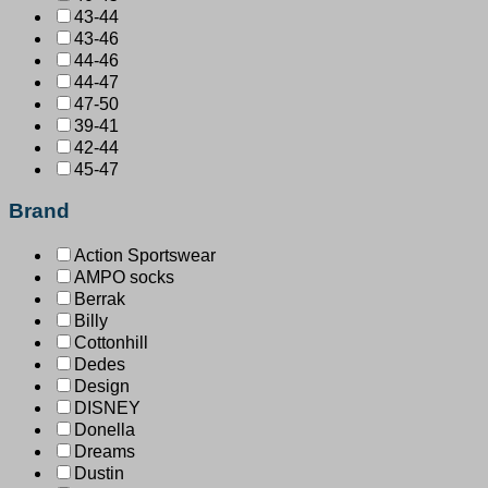
43-44
43-46
44-46
44-47
47-50
39-41
42-44
45-47
Brand
Action Sportswear
AMPO socks
Berrak
Billy
Cottonhill
Dedes
Design
DISNEY
Donella
Dreams
Dustin