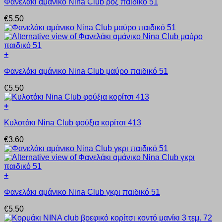
Φανελάκι αμάνικο Nina Club ροζ παιδικό 51
το
να
προϊόν
επιλεγούν
€
5.50
έχει
στη
πολλαπλές
σελίδα
παραλλαγές.
του
Οι
προϊόντος
+
επιλογές
Αυτό
μπορούν
Φανελάκι αμάνικο Nina Club μαύρο παιδικό 51
το
να
προϊόν
επιλεγούν
€
5.50
έχει
στη
πολλαπλές
σελίδα
+
παραλλαγές.
του
Αυτό
Οι
προϊόντος
Κυλοτάκι Nina Club φούξια κορίτσι 413
το
επιλογές
προϊόν
μπορούν
€
3.60
έχει
να
πολλαπλές
επιλεγούν
παραλλαγές.
στη
Οι
σελίδα
+
επιλογές
του
Αυτό
μπορούν
προϊόντος
Φανελάκι αμάνικο Nina Club γκρι παιδικό 51
το
να
προϊόν
επιλεγούν
€
5.50
έχει
στη
πολλαπλές
σελίδα