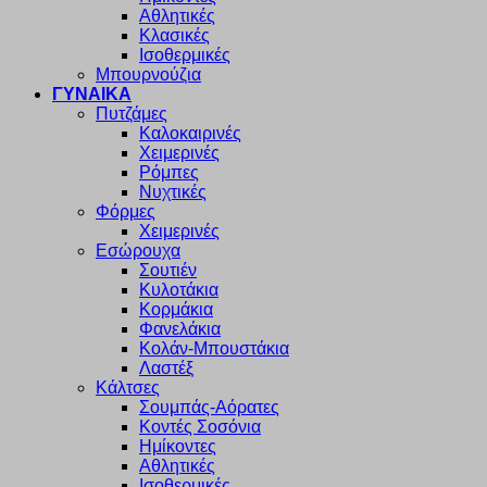
Αθλητικές
Κλασικές
Ισοθερμικές
Μπουρνούζια
ΓΥΝΑΙΚΑ
Πυτζάμες
Καλοκαιρινές
Χειμερινές
Ρόμπες
Νυχτικές
Φόρμες
Χειμερινές
Εσώρουχα
Σουτιέν
Κυλοτάκια
Κορμάκια
Φανελάκια
Κολάν-Μπουστάκια
Λαστέξ
Κάλτσες
Σουμπάς-Αόρατες
Κοντές Σοσόνια
Ημίκοντες
Αθλητικές
Ισοθερμικές