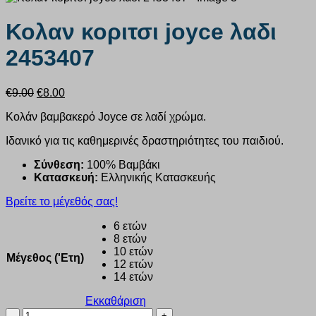
Κολαν κοριτσι joyce λαδι
2453407
Original
Η
€
9.00
€
8.00
price
τρέχουσα
Κολάν βαμβακερό Joyce σε λαδί χρώμα.
was:
τιμή
€9.00.
είναι:
Ιδανικό για τις καθημερινές δραστηριότητες του παιδιού.
€8.00.
Σύνθεση:
100% Βαμβάκι
Κατασκευή:
Ελληνικής Κατασκευής
Βρείτε το μέγεθός σας!
6 ετών
8 ετών
10 ετών
Μέγεθος ('Ετη)
12 ετών
14 ετών
Εκκαθάριση
Κολαν