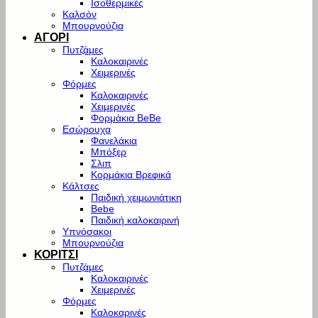
Ισοθερμικές
Καλσόν
Μπουρνούζια
ΑΓΟΡΙ
Πυτζάμες
Καλοκαιρινές
Χειμερινές
Φόρμες
Καλοκαιρινές
Χειμερινές
Φορμάκια BeBe
Εσώρουχα
Φανελάκια
Μπόξερ
Σλιπ
Κορμάκια Βρεφικά
Κάλτσες
Παιδική χειμωνιάτικη
Bebe
Παιδική καλοκαιρινή
Υπνόσακοι
Μπουρνούζια
ΚΟΡΙΤΣΙ
Πυτζάμες
Καλοκαιρινές
Χειμερινές
Φόρμες
Καλοκαρινές