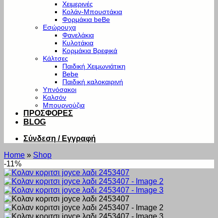
Χειμερινές
Κολάν-Μπουστάκια
Φορμάκια beBe
Εσώρουχα
Φανελάκια
Κυλοτάκια
Κορμάκια Βρεφικά
Κάλτσες
Παιδική Χειμωνιάτικη
Bebe
Παιδική καλοκαιρινή
Υπνόσακοι
Καλσόν
Μπουρνούζια
ΠΡΟΣΦΟΡΕΣ
BLOG
Σύνδεση / Εγγραφή
Home
»
Shop
-11%