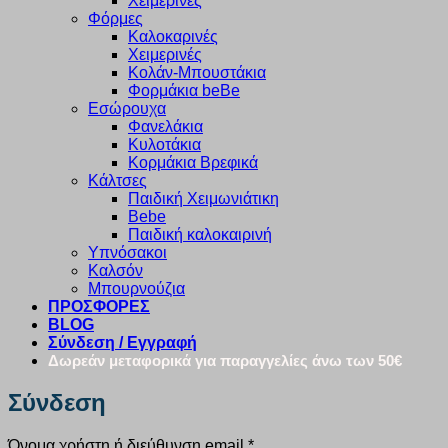
Χειμερινές
Φόρμες
Καλοκαρινές
Χειμερινές
Κολάν-Μπουστάκια
Φορμάκια beBe
Εσώρουχα
Φανελάκια
Κυλοτάκια
Κορμάκια Βρεφικά
Κάλτσες
Παιδική Χειμωνιάτικη
Bebe
Παιδική καλοκαιρινή
Υπνόσακοι
Καλσόν
Μπουρνούζια
ΠΡΟΣΦΟΡΕΣ
BLOG
Σύνδεση / Εγγραφή
Δωρεάν μεταφορικά για παραγγελίες άνω των 50€
Σύνδεση
Απαιτείται
Όνομα χρήστη ή διεύθυνση email
*