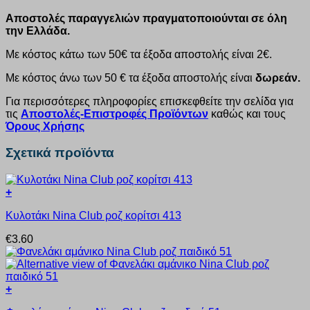
Αποστολές παραγγελιών πραγματοποιούνται σε όλη
την Ελλάδα.
Με κόστος κάτω των 50€ τα έξοδα αποστολής είναι 2€.
Με κόστος άνω των 50 € τα έξοδα αποστολής είναι
δωρεάν.
Για περισσότερες πληροφορίες επισκεφθείτε την σελίδα για
τις
Αποστολές-Επιστροφές Προϊόντων
καθώς και τους
Όρους Χρήσης
Σχετικά προϊόντα
+
Αυτό
Κυλοτάκι Nina Club ροζ κορίτσι 413
το
προϊόν
€
3.60
έχει
πολλαπλές
παραλλαγές.
Οι
+
επιλογές
Αυτό
μπορούν