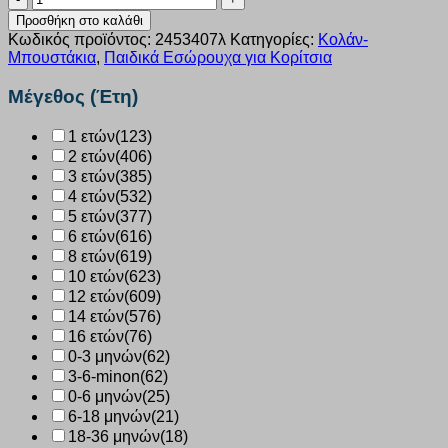
κοριτσι
Προσθήκη στο καλάθι
joyce
Κωδικός προϊόντος:
2453407λ
Κατηγορίες:
Κολάν-
λαδι
Μπουστάκια
,
Παιδικά Εσώρουχα για Κορίτσια
2453407
ποσότητα
Μέγεθος (Έτη)
1 ετών
(123)
2 ετών
(406)
3 ετών
(385)
4 ετών
(532)
5 ετών
(377)
6 ετών
(616)
8 ετών
(619)
10 ετών
(623)
12 ετών
(609)
14 ετών
(576)
16 ετών
(76)
0-3 μηνών
(62)
3-6-minon
(62)
0-6 μηνών
(25)
6-18 μηνών
(21)
18-36 μηνών
(18)