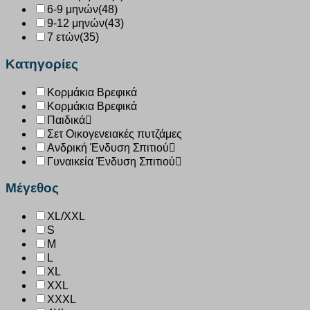
6-9 μηνών
(48)
9-12 μηνών
(43)
7 ετών
(35)
Κατηγορίες
Κορμάκια Βρεφικά
Κορμάκια Βρεφικά
Παιδικά
Σετ Οικογενειακές πυτζάμες
Ανδρική Ένδυση Σπιτιού
Γυναικεία Ένδυση Σπιτιού
Μέγεθος
XL/XXL
S
M
L
XL
XXL
XXXL