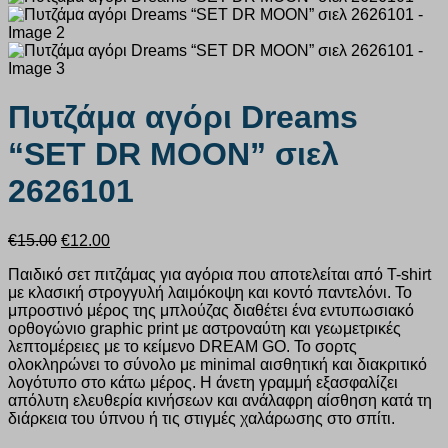
Πυτζάμα αγόρι Dreams
“SET DR MOON” σιελ
2626101
Original
Η
€
15.00
€
12.00
price
τρέχουσα
Παιδικό σετ πιτζάμας για αγόρια που αποτελείται από T-shirt
was:
τιμή
με κλασική στρογγυλή λαιμόκοψη και κοντό παντελόνι. Το
€15.00.
είναι:
μπροστινό μέρος της μπλούζας διαθέτει ένα εντυπωσιακό
€12.00.
ορθογώνιο graphic print με αστροναύτη και γεωμετρικές
λεπτομέρειες με το κείμενο DREAM GO. Το σορτς
ολοκληρώνει το σύνολο με minimal αισθητική και διακριτικό
λογότυπο στο κάτω μέρος. Η άνετη γραμμή εξασφαλίζει
απόλυτη ελευθερία κινήσεων και ανάλαφρη αίσθηση κατά τη
διάρκεια του ύπνου ή τις στιγμές χαλάρωσης στο σπίτι.