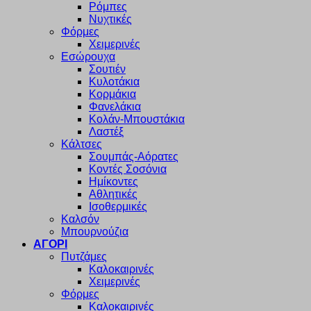
Ρόμπες
Νυχτικές
Φόρμες
Χειμερινές
Εσώρουχα
Σουτιέν
Κυλοτάκια
Κορμάκια
Φανελάκια
Κολάν-Μπουστάκια
Λαστέξ
Κάλτσες
Σουμπάς-Αόρατες
Κοντές Σοσόνια
Ημίκοντες
Αθλητικές
Ισοθερμικές
Καλσόν
Μπουρνούζια
ΑΓΟΡΙ
Πυτζάμες
Καλοκαιρινές
Χειμερινές
Φόρμες
Καλοκαιρινές