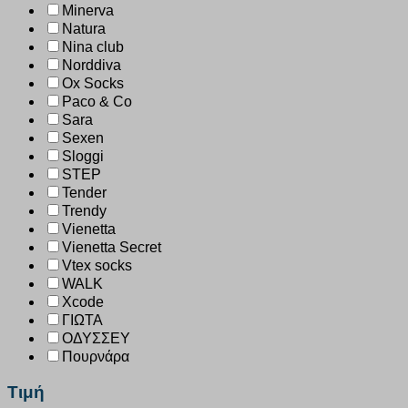
Minerva
Natura
Nina club
Norddiva
Ox Socks
Paco & Co
Sara
Sexen
Sloggi
STEP
Tender
Trendy
Vienetta
Vienetta Secret
Vtex socks
WALK
Xcode
ΓΙΩΤΑ
ΟΔΥΣΣΕΥ
Πουρνάρα
Τιμή