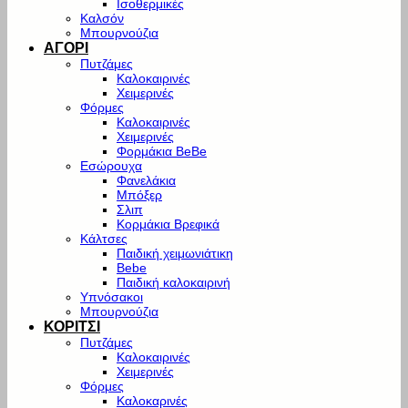
Ισοθερμικές
Καλσόν
Μπουρνούζια
ΑΓΟΡΙ
Πυτζάμες
Καλοκαιρινές
Χειμερινές
Φόρμες
Καλοκαιρινές
Χειμερινές
Φορμάκια BeBe
Εσώρουχα
Φανελάκια
Μπόξερ
Σλιπ
Κορμάκια Βρεφικά
Κάλτσες
Παιδική χειμωνιάτικη
Bebe
Παιδική καλοκαιρινή
Υπνόσακοι
Μπουρνούζια
ΚΟΡΙΤΣΙ
Πυτζάμες
Καλοκαιρινές
Χειμερινές
Φόρμες
Καλοκαρινές