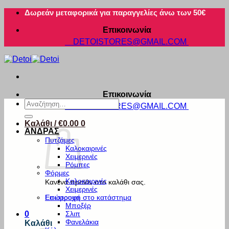
Μετάβαση
Δωρεάν μεταφορικά για παραγγελίες άνω των 50€
στο
Επικοινωνία
περιεχόμενο
DETOISTORES@GMAIL.COM
Επικοινωνία
Αναζήτηση
DETOISTORES@GMAIL.COM
για:
Καλάθι /
€
0.00
0
ΑΝΔΡΑΣ
Πυτζάμες
Καλοκαιρινές
Χειμερινές
Ρόμπες
Φόρμες
Καλοκαιρινές
Κανένα προϊόν στο καλάθι σας.
Χειμερινές
Εσώρουχα
Επιστροφή στο κατάστημα
Μποξέρ
Σλιπ
0
Φανελάκια
Καλάθι