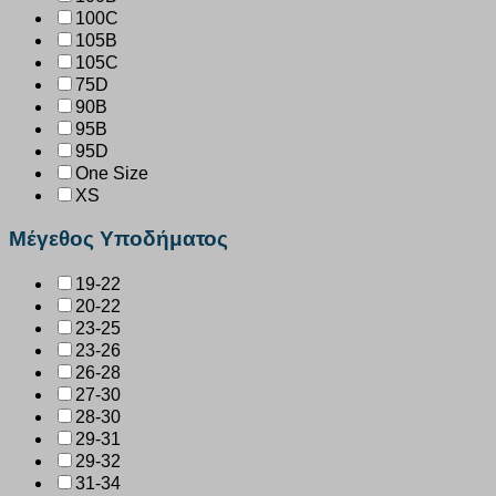
100C
105B
105C
75D
90B
95B
95D
One Size
XS
Μέγεθος Υποδήματος
19-22
20-22
23-25
23-26
26-28
27-30
28-30
29-31
29-32
31-34