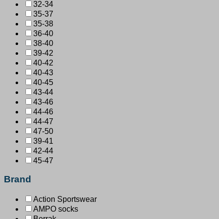
32-34
35-37
35-38
36-40
38-40
39-42
40-42
40-43
40-45
43-44
43-46
44-46
44-47
47-50
39-41
42-44
45-47
Brand
Action Sportswear
AMPO socks
Berrak