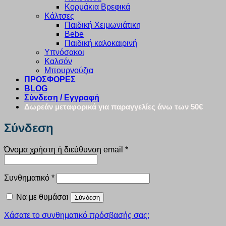
Κορμάκια Βρεφικά
Κάλτσες
Παιδική Χειμωνιάτικη
Bebe
Παιδική καλοκαιρινή
Υπνόσακοι
Καλσόν
Μπουρνούζια
ΠΡΟΣΦΟΡΕΣ
BLOG
Σύνδεση / Εγγραφή
Δωρεάν μεταφορικά για παραγγελίες άνω των 50€
Σύνδεση
Απαιτείται
Όνομα χρήστη ή διεύθυνση email
*
Απαιτείται
Συνθηματικό
*
Να με θυμάσαι
Σύνδεση
Χάσατε το συνθηματικό πρόσβασής σας;