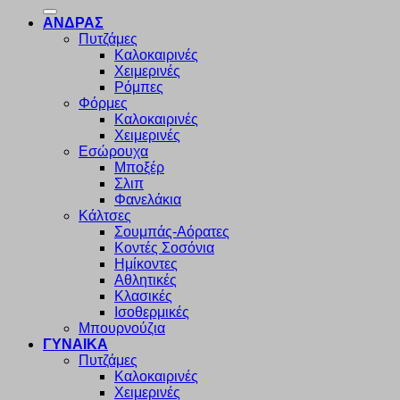
για:
ΑΝΔΡΑΣ
Πυτζάμες
Καλοκαιρινές
Χειμερινές
Ρόμπες
Φόρμες
Καλοκαιρινές
Χειμερινές
Εσώρουχα
Μποξέρ
Σλιπ
Φανελάκια
Κάλτσες
Σουμπάς-Αόρατες
Κοντές Σοσόνια
Ημίκοντες
Αθλητικές
Κλασικές
Ισοθερμικές
Μπουρνούζια
ΓΥΝΑΙΚΑ
Πυτζάμες
Καλοκαιρινές
Χειμερινές