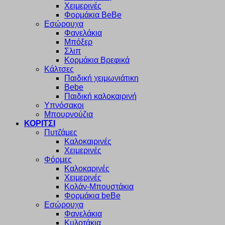
Χειμερινές
Φορμάκια BeBe
Εσώρουχα
Φανελάκια
Μπόξερ
Σλιπ
Κορμάκια Βρεφικά
Κάλτσες
Παιδική χειμωνιάτικη
Bebe
Παιδική καλοκαιρινή
Υπνόσακοι
Μπουρνούζια
ΚΟΡΙΤΣΙ
Πυτζάμες
Καλοκαιρινές
Χειμερινές
Φόρμες
Καλοκαρινές
Χειμερινές
Κολάν-Μπουστάκια
Φορμάκια beBe
Εσώρουχα
Φανελάκια
Κυλοτάκια