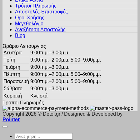
επιλογές
Τρόποι Πληρωμής
μπορούν
Αποστολές-Επιστροφές
να
Όροι Χρήσης
επιλεγούν
στη
Μεγεθολόγιο
σελίδα
Αναζήτηση Αποστολής
του
Blog
προϊόντος
Ωράριο Λειτουργίας
Δευτέρα
9:00π.μ.–3:00μ.μ.
Τρίτη
9:00π.μ.–2:00μ.μ. 5:00–9:00μ.μ.
Τετάρτη
9:00π.μ.–3:00μ.μ.
Πέμπτη
9:00π.μ.–2:00μ.μ. 5:00–9:00μ.μ.
Παρασκευή
9:00π.μ.–2:00μ.μ. 5:00–9:00μ.μ.
Σάββατο
9:00π.μ.–3:00μ.μ.
Κυριακή
Κλειστά
Τρόποι Πληρωμής
Copyright 2026 © Detoi.gr / Designed & Developed by
Pointer
Αναζήτηση