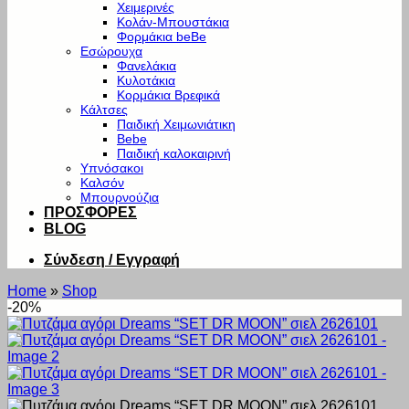
Χειμερινές
Κολάν-Μπουστάκια
Φορμάκια beBe
Εσώρουχα
Φανελάκια
Κυλοτάκια
Κορμάκια Βρεφικά
Κάλτσες
Παιδική Χειμωνιάτικη
Bebe
Παιδική καλοκαιρινή
Υπνόσακοι
Καλσόν
Μπουρνούζια
ΠΡΟΣΦΟΡΕΣ
BLOG
Σύνδεση / Εγγραφή
Home
»
Shop
-20%