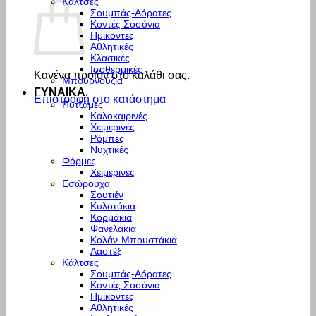
Κάλτσες
Σουμπάς-Αόρατες
Κοντές Σοσόνια
Ημίκοντες
Αθλητικές
Κλασικές
Ισοθερμικές
Κανένα προϊόν στο καλάθι σας.
Μπουρνούζια
ΓΥΝΑΙΚΑ
Επιστροφή στο κατάστημα
Πυτζάμες
Καλοκαιρινές
Χειμερινές
Ρόμπες
Νυχτικές
Φόρμες
Χειμερινές
Εσώρουχα
Σουτιέν
Κυλοτάκια
Κορμάκια
Φανελάκια
Κολάν-Μπουστάκια
Λαστέξ
Κάλτσες
Σουμπάς-Αόρατες
Κοντές Σοσόνια
Ημίκοντες
Αθλητικές