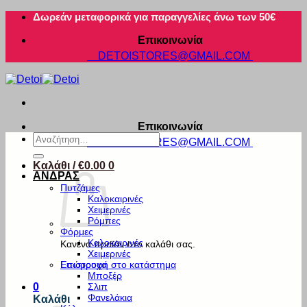
Μετάβαση
Δωρεάν μεταφορικά για παραγγελίες άνω των 50€
στο
Επικοινωνία
περιεχόμενο
DETOISTORES@GMAIL.COM
Επικοινωνία
Αναζήτηση
DETOISTORES@GMAIL.COM
για:
Καλάθι /
€
0.00
0
ΑΝΔΡΑΣ
Πυτζάμες
Καλοκαιρινές
Χειμερινές
Ρόμπες
Φόρμες
Καλοκαιρινές
Κανένα προϊόν στο καλάθι σας.
Χειμερινές
Εσώρουχα
Επιστροφή στο κατάστημα
Μποξέρ
Σλιπ
0
Φανελάκια
Καλάθι