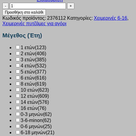
Πυζάμα
αγόρι
Προσθήκη στο καλάθι
Dreams
Κωδικός προϊόντος:
2376112
Κατηγορίες:
Χειμερινές 6-16
,
“jet
Χειμερινές πυτζάμες για αγόρι
plane”
μπλε
Μέγεθος (Έτη)
2376112
ποσότητα
1 ετών
(123)
2 ετών
(406)
3 ετών
(385)
4 ετών
(532)
5 ετών
(377)
6 ετών
(616)
8 ετών
(619)
10 ετών
(623)
12 ετών
(609)
14 ετών
(576)
16 ετών
(76)
0-3 μηνών
(62)
3-6-minon
(62)
0-6 μηνών
(25)
6-18 μηνών
(21)