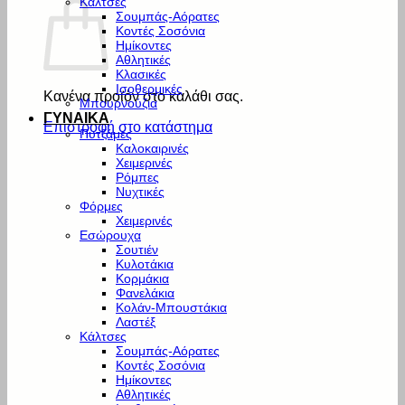
Κάλτσες
Σουμπάς-Αόρατες
Κοντές Σοσόνια
Ημίκοντες
Αθλητικές
Κλασικές
Ισοθερμικές
Κανένα προϊόν στο καλάθι σας.
Μπουρνούζια
ΓΥΝΑΙΚΑ
Επιστροφή στο κατάστημα
Πυτζάμες
Καλοκαιρινές
Χειμερινές
Ρόμπες
Νυχτικές
Φόρμες
Χειμερινές
Εσώρουχα
Σουτιέν
Κυλοτάκια
Κορμάκια
Φανελάκια
Κολάν-Μπουστάκια
Λαστέξ
Κάλτσες
Σουμπάς-Αόρατες
Κοντές Σοσόνια
Ημίκοντες
Αθλητικές