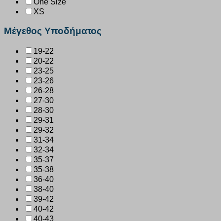
One Size
XS
Μέγεθος Υποδήματος
19-22
20-22
23-25
23-26
26-28
27-30
28-30
29-31
29-32
31-34
32-34
35-37
35-38
36-40
38-40
39-42
40-42
40-43