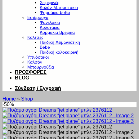
Χειμερινές
Κολάν-Μπουστάκια
Φορμάκια beBe
Εσώρουχα
Φανελάκια
Κυλοτάκια
Κορμάκια Βρεφικά
Κάλτσες
Παιδική Χειμωνιάτικη
Bebe
Παιδική καλοκαιρινή
Υπνόσακοι
Καλσόν
Μπουρνούζια
ΠΡΟΣΦΟΡΕΣ
BLOG
Σύνδεση / Εγγραφή
Home
»
Shop
-50%