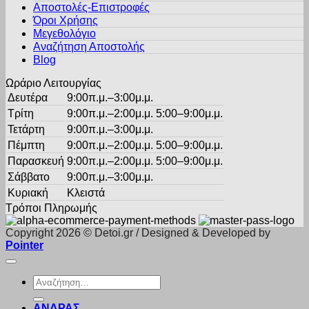
Αποστολές-Επιστροφές
να
Όροι Χρήσης
επιλεγούν
στη
Μεγεθολόγιο
σελίδα
Αναζήτηση Αποστολής
του
Blog
προϊόντος
Ωράριο Λειτουργίας
Δευτέρα
9:00π.μ.–3:00μ.μ.
Τρίτη
9:00π.μ.–2:00μ.μ. 5:00–9:00μ.μ.
Τετάρτη
9:00π.μ.–3:00μ.μ.
Πέμπτη
9:00π.μ.–2:00μ.μ. 5:00–9:00μ.μ.
Παρασκευή
9:00π.μ.–2:00μ.μ. 5:00–9:00μ.μ.
Σάββατο
9:00π.μ.–3:00μ.μ.
Κυριακή
Κλειστά
Τρόποι Πληρωμής
Copyright 2026 © Detoi.gr / Designed & Developed by
Pointer
Αναζήτηση
για:
ΑΝΔΡΑΣ