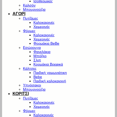
Ισοθερμικές
Καλσόν
Μπουρνούζια
ΑΓΟΡΙ
Πυτζάμες
Καλοκαιρινές
Χειμερινές
Φόρμες
Καλοκαιρινές
Χειμερινές
Φορμάκια BeBe
Εσώρουχα
Φανελάκια
Μπόξερ
Σλιπ
Κορμάκια Βρεφικά
Κάλτσες
Παιδική χειμωνιάτικη
Bebe
Παιδική καλοκαιρινή
Υπνόσακοι
Μπουρνούζια
ΚΟΡΙΤΣΙ
Πυτζάμες
Καλοκαιρινές
Χειμερινές
Φόρμες
Καλοκαρινές