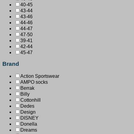
40-45
43-44
43-46
44-46
44-47
47-50
39-41
42-44
45-47
Brand
Action Sportswear
AMPO socks
Berrak
Billy
Cottonhill
Dedes
Design
DISNEY
Donella
Dreams