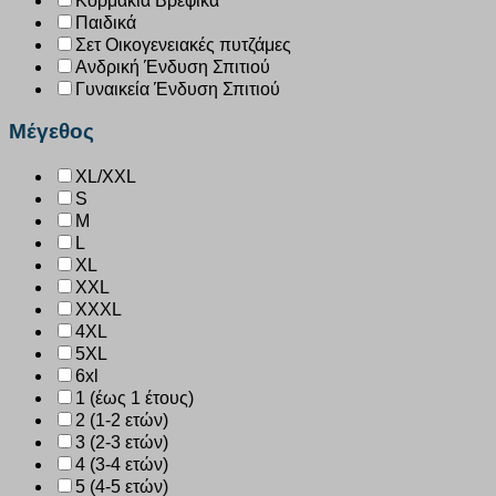
Κορμάκια Βρεφικά
Παιδικά
Σετ Οικογενειακές πυτζάμες
Ανδρική Ένδυση Σπιτιού
Γυναικεία Ένδυση Σπιτιού
Μέγεθος
XL/XXL
S
M
L
XL
XXL
XXXL
4XL
5XL
6xl
1 (έως 1 έτους)
2 (1-2 ετών)
3 (2-3 ετών)
4 (3-4 ετών)
5 (4-5 ετών)