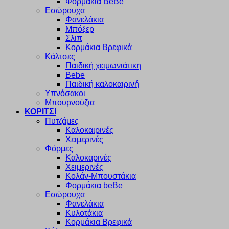
Φορμάκια BeBe
Εσώρουχα
Φανελάκια
Μπόξερ
Σλιπ
Κορμάκια Βρεφικά
Κάλτσες
Παιδική χειμωνιάτικη
Bebe
Παιδική καλοκαιρινή
Υπνόσακοι
Μπουρνούζια
ΚΟΡΙΤΣΙ
Πυτζάμες
Καλοκαιρινές
Χειμερινές
Φόρμες
Καλοκαρινές
Χειμερινές
Κολάν-Μπουστάκια
Φορμάκια beBe
Εσώρουχα
Φανελάκια
Κυλοτάκια
Κορμάκια Βρεφικά