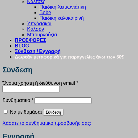
Κάλτσες
Παιδική Χειμωνιάτικη
Bebe
Παιδική καλοκαιρινή
Υπνόσακοι
Καλσόν
Μπουρνούζια
ΠΡΟΣΦΟΡΕΣ
BLOG
Σύνδεση / Εγγραφή
Δωρεάν μεταφορικά για παραγγελίες άνω των 50€
Σύνδεση
Απαιτείται
Όνομα χρήστη ή διεύθυνση email
*
Απαιτείται
Συνθηματικό
*
Να με θυμάσαι
Σύνδεση
Χάσατε το συνθηματικό πρόσβασής σας;
Εγγραφή