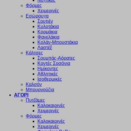
Νυχτικές
Φόρμες
Χειμερινές
Εσώρουχα
Σουτιέν
Κυλοτάκια
Κορμάκια
Φανελάκια
Κολάν-Μπουστάκια
Λαστέξ
Κάλτσες
Σουμπάς-Αόρατες
Κοντές Σοσόνια
Ημίκοντες
Αθλητικές
Ισοθερμικές
Καλσόν
Μπουρνούζια
ΑΓΟΡΙ
Πυτζάμες
Καλοκαιρινές
Χειμερινές
Φόρμες
Καλοκαιρινές
Χειμερινές