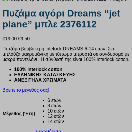
Πυζάμα αγόρι Dreams “jet
plane” μπλε 2376112
Original
Η
€
19.00
€
9.50
price
τρέχουσα
Πυτζάμα βαμβακερη intelock DREAMS 6-14 ετών. Σετ
was:
τιμή
μπλούζα μακρυμάνικη με τύπωμα μπροστά σε συνδυασμό με
€19.00.
είναι:
μακρύ παντελόνι . Η σύνθεσή της είναι 100% interlock cotton.
€9.50.
100% interlock cotton
ΕΛΛΗΝΙΚΗΣ ΚΑΤΑΣΚΕΥΗΣ
ΑΝΕΞΙΤΗΛΑ ΧΡΩΜΑΤΑ
Βρείτε το μέγεθός σας!
6 ετών
8 ετών
10 ετών
Μέγεθος ('Ετη)
12 ετών
14 ετών
Εκκαθάριση