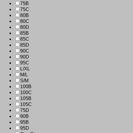
75B
75C
80B
80C
80D
85B
85C
85D
90C
90D
95C
L/XL
M/L
S/M
100B
100C
105B
105C
75D
90B
95B
95D