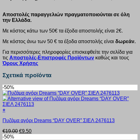
Αποστολές παραγγελιών πραγματοποιούνται σε όλη
την Ελλάδα.
Με κόστος κάτω των 50€ τα έξοδα αποστολής είναι 2€.
Με κόστος άνω των 50 € τα έξοδα αποστολής είναι
δωρεάν.
Για περισσότερες πληροφορίες επισκεφθείτε την σελίδα για
τις
Αποστολές-Επιστροφές Προϊόντων
καθώς και τους
Όρους Χρήσης
Σχετικά προϊόντα
-50%
+
Αυτό
Πυζάμα αγόρι Dreams “DAY OVER” ΣΙΕΛ 2476113
το
προϊόν
Original
Η
€
19.00
€
9.50
έχει
price
τρέχουσα
-50%
πολλαπλές