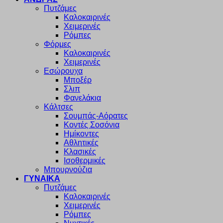
Πυτζάμες
Καλοκαιρινές
Χειμερινές
Ρόμπες
Φόρμες
Καλοκαιρινές
Χειμερινές
Εσώρουχα
Μποξέρ
Σλιπ
Φανελάκια
Κάλτσες
Σουμπάς-Αόρατες
Κοντές Σοσόνια
Ημίκοντες
Αθλητικές
Κλασικές
Ισοθερμικές
Μπουρνούζια
ΓΥΝΑΙΚΑ
Πυτζάμες
Καλοκαιρινές
Χειμερινές
Ρόμπες