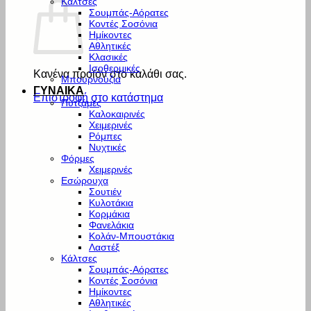
Κάλτσες
Σουμπάς-Αόρατες
Κοντές Σοσόνια
Ημίκοντες
Αθλητικές
Κλασικές
Ισοθερμικές
Κανένα προϊόν στο καλάθι σας.
Μπουρνούζια
ΓΥΝΑΙΚΑ
Επιστροφή στο κατάστημα
Πυτζάμες
Καλοκαιρινές
Χειμερινές
Ρόμπες
Νυχτικές
Φόρμες
Χειμερινές
Εσώρουχα
Σουτιέν
Κυλοτάκια
Κορμάκια
Φανελάκια
Κολάν-Μπουστάκια
Λαστέξ
Κάλτσες
Σουμπάς-Αόρατες
Κοντές Σοσόνια
Ημίκοντες
Αθλητικές