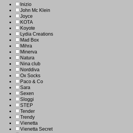
Inizio
John Mc Klein
Joyce
KOTA
Koyote
Lydia Creations
Mad Box
Mihra
Minerva
Natura
Nina club
Norddiva
Ox Socks
Paco & Co
Sara
Sexen
Sloggi
STEP
Tender
Trendy
Vienetta
Vienetta Secret