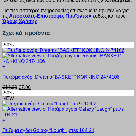
Με κόστος άνω των 50 € τα έξοδα αποστολής είναι
δωρεάν.
Για περισσότερες πληροφορίες επισκεφθείτε την σελίδα για
τις
Αποστολές-Επιστροφές Προϊόντων
καθώς και τους
Όρους Χρήσης
Σχετικά προϊόντα
-50%
+
Αυτό
Πυτζάμα αγόρι Dreams “BASKET” ΚΟΚΚΙΝΟ 2474106
το
προϊόν
Original
Η
€
14.00
€
7.00
έχει
price
τρέχουσα
-50%
πολλαπλές
was:
τιμή
NEW
παραλλαγές.
€14.00.
είναι:
Οι
€7.00.
επιλογές
μπορούν
+
να
Αυτό
επιλεγούν
Πυζάμα αγόρι Galaxy “Laugh” μπλε 104-21
το
στη