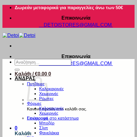
Μετάβαση
Δωρεάν μεταφορικά για παραγγελίες άνω των 50€
στο
Επικοινωνία
περιεχόμενο
DETOISTORES@GMAIL.COM
Επικοινωνία
Αναζήτηση
DETOISTORES@GMAIL.COM
για:
Καλάθι /
€
0.00
0
ΑΝΔΡΑΣ
Πυτζάμες
Καλοκαιρινές
Χειμερινές
Ρόμπες
Φόρμες
Καλοκαιρινές
Κανένα προϊόν στο καλάθι σας.
Χειμερινές
Εσώρουχα
Επιστροφή στο κατάστημα
Μποξέρ
Σλιπ
0
Φανελάκια
Καλάθι