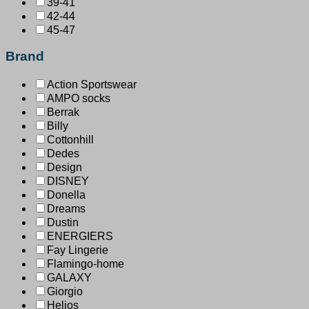
39-41
42-44
45-47
Brand
Action Sportswear
AMPO socks
Berrak
Billy
Cottonhill
Dedes
Design
DISNEY
Donella
Dreams
Dustin
ENERGIERS
Fay Lingerie
Flamingo-home
GALAXY
Giorgio
Helios