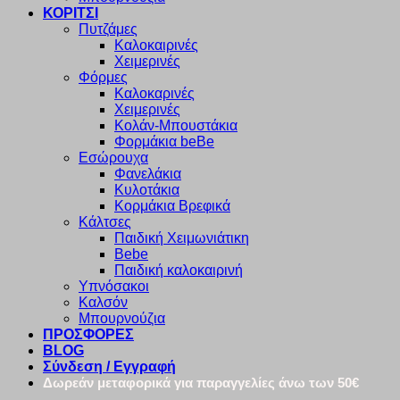
ΚΟΡΙΤΣΙ
Πυτζάμες
Καλοκαιρινές
Χειμερινές
Φόρμες
Καλοκαρινές
Χειμερινές
Κολάν-Μπουστάκια
Φορμάκια beBe
Εσώρουχα
Φανελάκια
Κυλοτάκια
Κορμάκια Βρεφικά
Κάλτσες
Παιδική Χειμωνιάτικη
Bebe
Παιδική καλοκαιρινή
Υπνόσακοι
Καλσόν
Μπουρνούζια
ΠΡΟΣΦΟΡΕΣ
BLOG
Σύνδεση / Εγγραφή
Δωρεάν μεταφορικά για παραγγελίες άνω των 50€