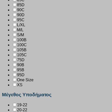
85D
90C
90D
95C
L/XL
M/L
S/M
100B
100C
105B
105C
75D
90B
95B
95D
One Size
XS
Μέγεθος Υποδήματος
19-22
20-22