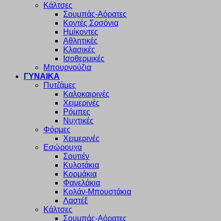
Κάλτσες
Σουμπάς-Αόρατες
Κοντές Σοσόνια
Ημίκοντες
Αθλητικές
Κλασικές
Ισοθερμικές
Μπουρνούζια
ΓΥΝΑΙΚΑ
Πυτζάμες
Καλοκαιρινές
Χειμερινές
Ρόμπες
Νυχτικές
Φόρμες
Χειμερινές
Εσώρουχα
Σουτιέν
Κυλοτάκια
Κορμάκια
Φανελάκια
Κολάν-Μπουστάκια
Λαστέξ
Κάλτσες
Σουμπάς-Αόρατες