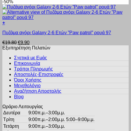
price
τρέχουσα
-50%
πολλαπλές
στη
was:
τιμή
παραλλαγές.
σελίδα
€19.60.
είναι:
Οι
του
€9.80.
επιλογές
προϊόντος
+
μπορούν
Αυτό
να
Πυζάμα αγόρι Galaxy 2-6 Ετών ”Paw patrol” ρουά 97
το
επιλεγούν
προϊόν
στη
Original
Η
€
19.80
€
9.90
έχει
σελίδα
price
τρέχουσα
Εξυπηρέτηση Πελατών
πολλαπλές
του
was:
τιμή
παραλλαγές.
προϊόντος
Σχετικά με Εμάς
€19.80.
είναι:
Οι
Επικοινωνία
€9.90.
επιλογές
Τρόποι Πληρωμής
μπορούν
Αποστολές-Επιστροφές
να
Όροι Χρήσης
επιλεγούν
στη
Μεγεθολόγιο
σελίδα
Αναζήτηση Αποστολής
του
Blog
προϊόντος
Ωράριο Λειτουργίας
Δευτέρα
9:00π.μ.–3:00μ.μ.
Τρίτη
9:00π.μ.–2:00μ.μ. 5:00–9:00μ.μ.
Τετάρτη
9:00π.μ.–3:00μ.μ.