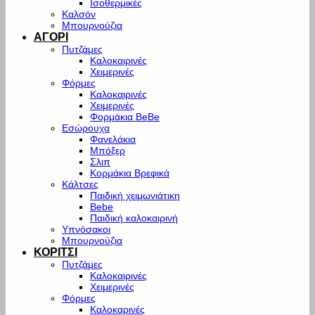
Ισοθερμικές
Καλσόν
Μπουρνούζια
ΑΓΟΡΙ
Πυτζάμες
Καλοκαιρινές
Χειμερινές
Φόρμες
Καλοκαιρινές
Χειμερινές
Φορμάκια BeBe
Εσώρουχα
Φανελάκια
Μπόξερ
Σλιπ
Κορμάκια Βρεφικά
Κάλτσες
Παιδική χειμωνιάτικη
Bebe
Παιδική καλοκαιρινή
Υπνόσακοι
Μπουρνούζια
ΚΟΡΙΤΣΙ
Πυτζάμες
Καλοκαιρινές
Χειμερινές
Φόρμες
Καλοκαρινές