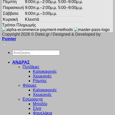
Πέμπτη
9:00π.μ.–2:00μ.μ. 5:00–9:00μ.μ.
Παρασκευή
9:00π.μ.–2:00μ.μ. 5:00–9:00μ.μ.
Σάββατο
9:00π.μ.–3:00μ.μ.
Κυριακή
Κλειστά
Τρόποι Πληρωμής
Copyright 2026 © Detoi.gr / Designed & Developed by
Pointer
Αναζήτηση
για:
ΑΝΔΡΑΣ
Πυτζάμες
Καλοκαιρινές
Χειμερινές
Ρόμπες
Φόρμες
Καλοκαιρινές
Χειμερινές
Εσώρουχα
Μποξέρ
Σλιπ
Φανελάκια