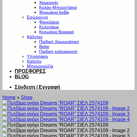
Χειμερινές
Κολάν-Μπουστάκια
Φορμάκια beBe
Εσώρουχα
Φανελάκια
Κυλοτάκια
Κορμάκια Βρεφικά
Κάλτσες
Παιδική Χειμωνιάτικη
Bebe
Παιδική καλοκαιρινή
Υπνόσακοι
Καλσόν
Μπουρνούζια
ΠΡΟΣΦΟΡΕΣ
BLOG
Σύνδεση / Εγγραφή
Home
»
Shop