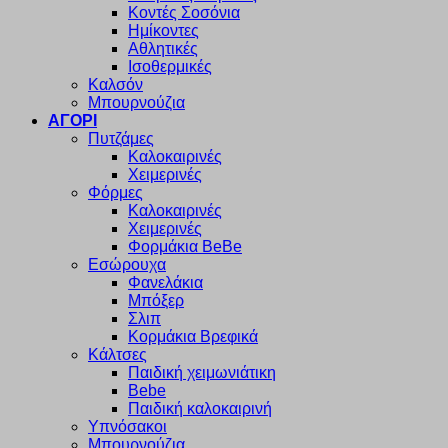
Κοντές Σοσόνια
Ημίκοντες
Αθλητικές
Ισοθερμικές
Καλσόν
Μπουρνούζια
ΑΓΟΡΙ
Πυτζάμες
Καλοκαιρινές
Χειμερινές
Φόρμες
Καλοκαιρινές
Χειμερινές
Φορμάκια BeBe
Εσώρουχα
Φανελάκια
Μπόξερ
Σλιπ
Κορμάκια Βρεφικά
Κάλτσες
Παιδική χειμωνιάτικη
Bebe
Παιδική καλοκαιρινή
Υπνόσακοι
Μπουρνούζια