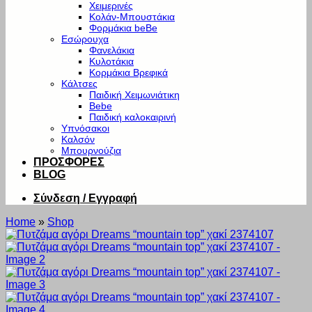
Χειμερινές
Κολάν-Μπουστάκια
Φορμάκια beBe
Εσώρουχα
Φανελάκια
Κυλοτάκια
Κορμάκια Βρεφικά
Κάλτσες
Παιδική Χειμωνιάτικη
Bebe
Παιδική καλοκαιρινή
Υπνόσακοι
Καλσόν
Μπουρνούζια
ΠΡΟΣΦΟΡΕΣ
BLOG
Σύνδεση / Εγγραφή
Home
»
Shop