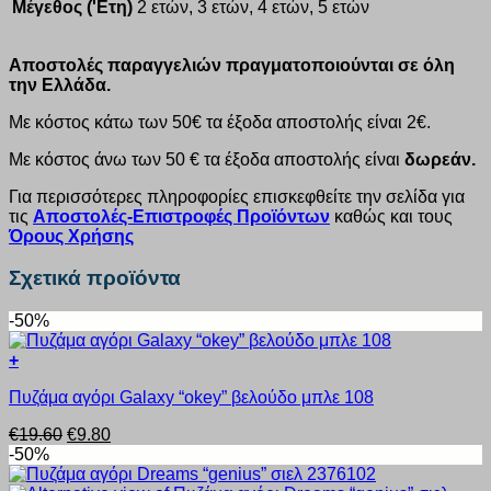
Μέγεθος ('Ετη)
2 ετών, 3 ετών, 4 ετών, 5 ετών
Αποστολές παραγγελιών πραγματοποιούνται σε όλη
την Ελλάδα.
Με κόστος κάτω των 50€ τα έξοδα αποστολής είναι 2€.
Με κόστος άνω των 50 € τα έξοδα αποστολής είναι
δωρεάν.
Για περισσότερες πληροφορίες επισκεφθείτε την σελίδα για
τις
Αποστολές-Επιστροφές Προϊόντων
καθώς και τους
Όρους Χρήσης
Σχετικά προϊόντα
-50%
+
Αυτό
Πυζάμα αγόρι Galaxy “okey” βελούδο μπλε 108
το
προϊόν
Original
Η
€
19.60
€
9.80
έχει
price
τρέχουσα
-50%
πολλαπλές
was:
τιμή
παραλλαγές.