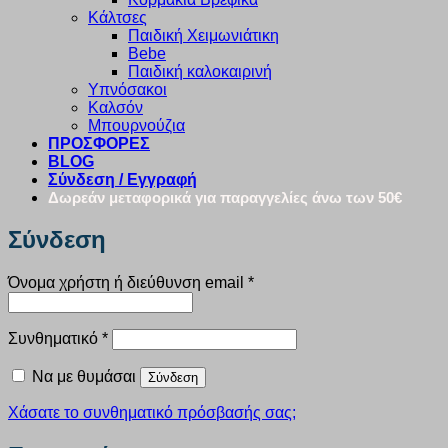
Κάλτσες
Παιδική Χειμωνιάτικη
Bebe
Παιδική καλοκαιρινή
Υπνόσακοι
Καλσόν
Μπουρνούζια
ΠΡΟΣΦΟΡΕΣ
BLOG
Σύνδεση / Εγγραφή
Δωρεάν μεταφορικά για παραγγελίες άνω των 50€
Σύνδεση
Απαιτείται
Όνομα χρήστη ή διεύθυνση email
*
Απαιτείται
Συνθηματικό
*
Να με θυμάσαι
Σύνδεση
Χάσατε το συνθηματικό πρόσβασής σας;