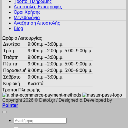
Τρόποι Πληρωμής
να
Αποστολές-Επιστροφές
επιλεγούν
Όροι Χρήσης
στη
σελίδα
Μεγεθολόγιο
του
Αναζήτηση Αποστολής
προϊόντος
Blog
Ωράριο Λειτουργίας
Δευτέρα
9:00π.μ.–3:00μ.μ.
Τρίτη
9:00π.μ.–2:00μ.μ. 5:00–9:00μ.μ.
Τετάρτη
9:00π.μ.–3:00μ.μ.
Πέμπτη
9:00π.μ.–2:00μ.μ. 5:00–9:00μ.μ.
Παρασκευή
9:00π.μ.–2:00μ.μ. 5:00–9:00μ.μ.
Σάββατο
9:00π.μ.–3:00μ.μ.
Κυριακή
Κλειστά
Τρόποι Πληρωμής
Copyright 2026 © Detoi.gr / Designed & Developed by
Pointer
Αναζήτηση
για: