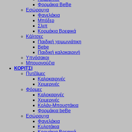
Φορμάκια BeBe
Εσώρουχα
Φανελάκια
Μπόξερ
Σλιπ
Κορμάκια Βρεφικά
Κάλτσες
Παιδική χειμωνιάτικη
Bebe
Παιδική καλοκαιρινή
Υπνόσακοι
Μπουρνούζια
ΚΟΡΙΤΣΙ
Πυτζάμες
Καλοκαιρινές
Χειμερινές
Φόρμες
Καλοκαρινές
Χειμερινές
Κολάν-Μπουστάκια
Φορμάκια beBe
Εσώρουχα
Φανελάκια
Κυλοτάκια
Κορμάκια Βρεφικά