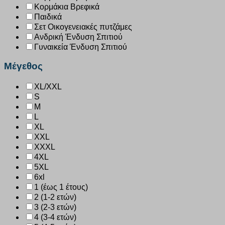
Κορμάκια Βρεφικά
Παιδικά
Σετ Οικογενειακές πυτζάμες
Ανδρική Ένδυση Σπιτιού
Γυναικεία Ένδυση Σπιτιού
Μέγεθος
XL/XXL
S
M
L
XL
XXL
XXXL
4XL
5XL
6xl
1 (έως 1 έτους)
2 (1-2 ετών)
3 (2-3 ετών)
4 (3-4 ετών)