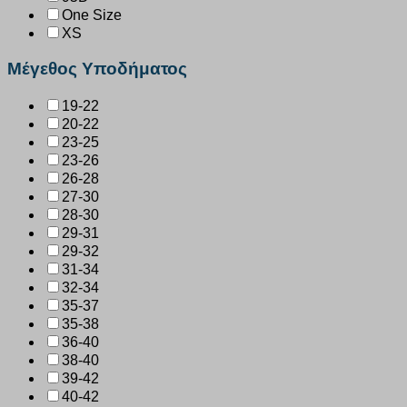
One Size
XS
Μέγεθος Υποδήματος
19-22
20-22
23-25
23-26
26-28
27-30
28-30
29-31
29-32
31-34
32-34
35-37
35-38
36-40
38-40
39-42
40-42