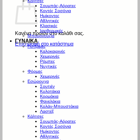
Κάλτσες
Σουμπάς-Αόρατες
Κοντές Σοσόνια
Ημίκοντες
Αθλητικές
Κλασικές
Ισοθερμικές
Κανένα προϊόν στο καλάθι σας.
Μπουρνούζια
ΓΥΝΑΙΚΑ
Επιστροφή στο κατάστημα
Πυτζάμες
Καλοκαιρινές
Χειμερινές
Ρόμπες
Νυχτικές
Φόρμες
Χειμερινές
Εσώρουχα
Σουτιέν
Κυλοτάκια
Κορμάκια
Φανελάκια
Κολάν-Μπουστάκια
Λαστέξ
Κάλτσες
Σουμπάς-Αόρατες
Κοντές Σοσόνια
Ημίκοντες
Αθλητικές