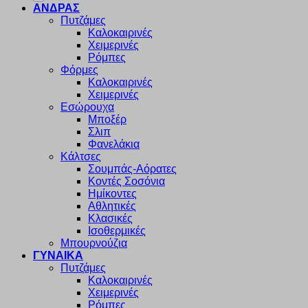
ΑΝΔΡΑΣ
Πυτζάμες
Καλοκαιρινές
Χειμερινές
Ρόμπες
Φόρμες
Καλοκαιρινές
Χειμερινές
Εσώρουχα
Μποξέρ
Σλιπ
Φανελάκια
Κάλτσες
Σουμπάς-Αόρατες
Κοντές Σοσόνια
Ημίκοντες
Αθλητικές
Κλασικές
Ισοθερμικές
Μπουρνούζια
ΓΥΝΑΙΚΑ
Πυτζάμες
Καλοκαιρινές
Χειμερινές
Ρόμπες