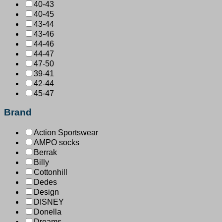
40-43
40-45
43-44
43-46
44-46
44-47
47-50
39-41
42-44
45-47
Brand
Action Sportswear
AMPO socks
Berrak
Billy
Cottonhill
Dedes
Design
DISNEY
Donella
Dreams