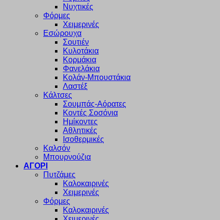
Νυχτικές
Φόρμες
Χειμερινές
Εσώρουχα
Σουτιέν
Κυλοτάκια
Κορμάκια
Φανελάκια
Κολάν-Μπουστάκια
Λαστέξ
Κάλτσες
Σουμπάς-Αόρατες
Κοντές Σοσόνια
Ημίκοντες
Αθλητικές
Ισοθερμικές
Καλσόν
Μπουρνούζια
ΑΓΟΡΙ
Πυτζάμες
Καλοκαιρινές
Χειμερινές
Φόρμες
Καλοκαιρινές
Χειμερινές