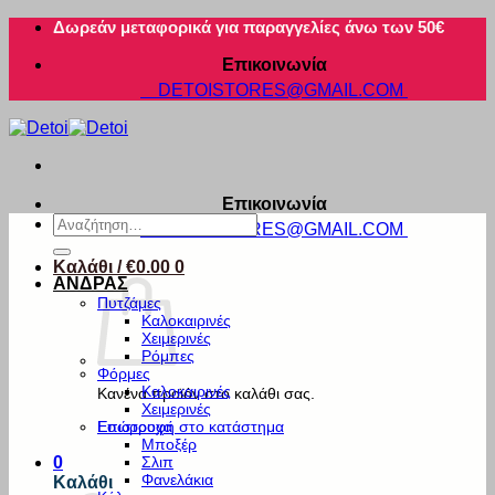
Μετάβαση
Δωρεάν μεταφορικά για παραγγελίες άνω των 50€
στο
Επικοινωνία
περιεχόμενο
DETOISTORES@GMAIL.COM
Επικοινωνία
Αναζήτηση
DETOISTORES@GMAIL.COM
για:
Καλάθι /
€
0.00
0
ΑΝΔΡΑΣ
Πυτζάμες
Καλοκαιρινές
Χειμερινές
Ρόμπες
Φόρμες
Καλοκαιρινές
Κανένα προϊόν στο καλάθι σας.
Χειμερινές
Εσώρουχα
Επιστροφή στο κατάστημα
Μποξέρ
Σλιπ
0
Φανελάκια
Καλάθι