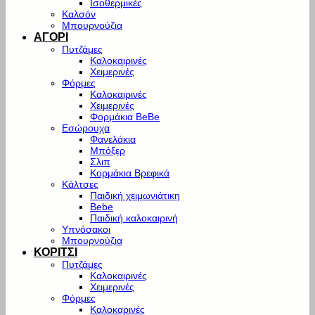
Ισοθερμικές
Καλσόν
Μπουρνούζια
ΑΓΟΡΙ
Πυτζάμες
Καλοκαιρινές
Χειμερινές
Φόρμες
Καλοκαιρινές
Χειμερινές
Φορμάκια BeBe
Εσώρουχα
Φανελάκια
Μπόξερ
Σλιπ
Κορμάκια Βρεφικά
Κάλτσες
Παιδική χειμωνιάτικη
Bebe
Παιδική καλοκαιρινή
Υπνόσακοι
Μπουρνούζια
ΚΟΡΙΤΣΙ
Πυτζάμες
Καλοκαιρινές
Χειμερινές
Φόρμες
Καλοκαρινές