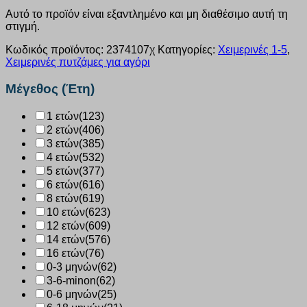
Αυτό το προϊόν είναι εξαντλημένο και μη διαθέσιμο αυτή τη
στιγμή.
Κωδικός προϊόντος:
2374107χ
Κατηγορίες:
Χειμερινές 1-5
,
Χειμερινές πυτζάμες για αγόρι
Μέγεθος (Έτη)
1 ετών
(123)
2 ετών
(406)
3 ετών
(385)
4 ετών
(532)
5 ετών
(377)
6 ετών
(616)
8 ετών
(619)
10 ετών
(623)
12 ετών
(609)
14 ετών
(576)
16 ετών
(76)
0-3 μηνών
(62)
3-6-minon
(62)
0-6 μηνών
(25)