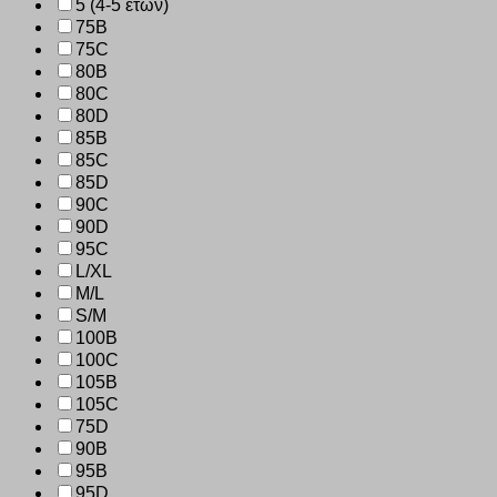
5 (4-5 ετών)
75B
75C
80B
80C
80D
85B
85C
85D
90C
90D
95C
L/XL
M/L
S/M
100B
100C
105B
105C
75D
90B
95B
95D