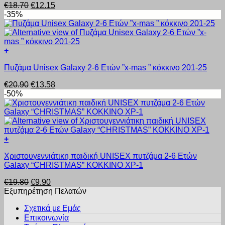
Original
Η
€
18.70
€
12.15
πολλαπλές
προϊόντος
price
τρέχουσα
-35%
παραλλαγές.
was:
τιμή
Οι
€18.70.
είναι:
επιλογές
€12.15.
μπορούν
+
να
Αυτό
επιλεγούν
Πυζάμα Unisex Galaxy 2-6 Ετών ”x-mas ” κόκκινο 201-25
το
στη
προϊόν
σελίδα
Original
Η
€
20.90
€
13.58
έχει
του
price
τρέχουσα
-50%
πολλαπλές
προϊόντος
was:
τιμή
παραλλαγές.
€20.90.
είναι:
Οι
€13.58.
επιλογές
μπορούν
+
να
Αυτό
επιλεγούν
Χριστουγεννιάτικη παιδική UNISEX πυτζάμα 2-6 Ετών
το
στη
Galaxy “CHRISTMAS” ΚΟΚΚΙΝΟ ΧΡ-1
προϊόν
σελίδα
έχει
του
Original
Η
€
19.80
€
9.90
πολλαπλές
προϊόντος
price
τρέχουσα
Εξυπηρέτηση Πελατών
παραλλαγές.
was:
τιμή
Οι
Σχετικά με Εμάς
€19.80.
είναι:
επιλογές
Επικοινωνία
€9.90.
μπορούν