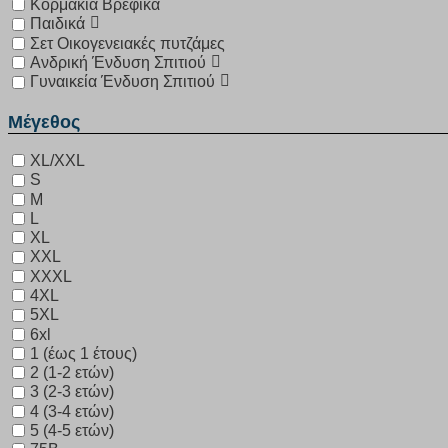
Κορμάκια Βρεφικά
Παιδικά
Σετ Οικογενειακές πυτζάμες
Ανδρική Ένδυση Σπιτιού
Γυναικεία Ένδυση Σπιτιού
Μέγεθος
XL/XXL
S
M
L
XL
XXL
XXXL
4XL
5XL
6xl
1 (έως 1 έτους)
2 (1-2 ετών)
3 (2-3 ετών)
4 (3-4 ετών)
5 (4-5 ετών)