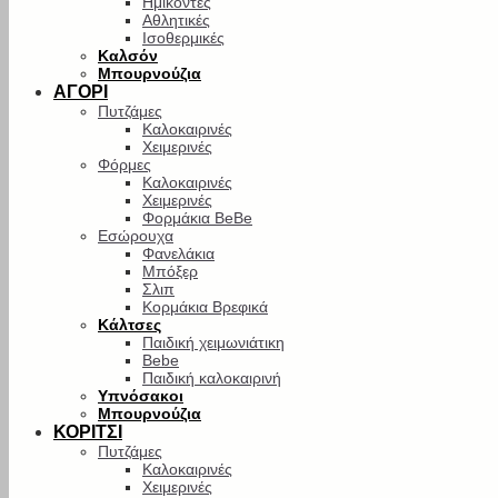
Ημίκοντες
Αθλητικές
Ισοθερμικές
Καλσόν
Μπουρνούζια
ΑΓΟΡΙ
Πυτζάμες
Καλοκαιρινές
Χειμερινές
Φόρμες
Καλοκαιρινές
Χειμερινές
Φορμάκια BeBe
Εσώρουχα
Φανελάκια
Μπόξερ
Σλιπ
Κορμάκια Βρεφικά
Κάλτσες
Παιδική χειμωνιάτικη
Bebe
Παιδική καλοκαιρινή
Υπνόσακοι
Μπουρνούζια
ΚΟΡΙΤΣΙ
Πυτζάμες
Καλοκαιρινές
Χειμερινές