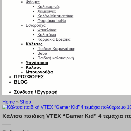
Φόρμες
Καλοκαρινές
Χειμερινές
Κολάν-Μπουστάκια
Φορμάκια beBe
Εσώρουχα
Φανελάκια
Κυλοτάκια
Κορμάκια Βρεφικά
Κάλτσες
Παιδική Χειμωνιάτικη
Bebe
Παιδική καλοκαιρινή
Υπνόσακοι
Καλσόν
Μπουρνούζια
ΠΡΟΣΦΟΡΕΣ
BLOG
Σύνδεση / Εγγραφή
Home
»
Shop
Κάλτσα παιδική VTEX “Gamer Kid” 4 τεμάχια 