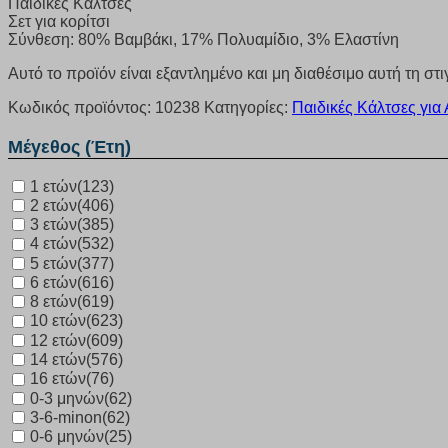
Παιδικές Κάλτσες
Σετ για κορίτσι
Σύνθεση: 80% Βαμβάκι, 17% Πολυαμίδιο, 3% Ελαστίνη
Αυτό το προϊόν είναι εξαντλημένο και μη διαθέσιμο αυτή τη στι
Κωδικός προϊόντος:
10238
Κατηγορίες:
Παιδικές Κάλτσες για
Μέγεθος (Έτη)
1 ετών
(123)
2 ετών
(406)
3 ετών
(385)
4 ετών
(532)
5 ετών
(377)
6 ετών
(616)
8 ετών
(619)
10 ετών
(623)
12 ετών
(609)
14 ετών
(576)
16 ετών
(76)
0-3 μηνών
(62)
3-6-minon
(62)
0-6 μηνών
(25)