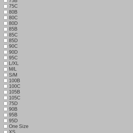
75B
75C
80B
80C
80D
85B
85C
85D
90C
90D
95C
L/XL
M/L
S/M
100B
100C
105B
105C
75D
90B
95B
95D
One Size
XS