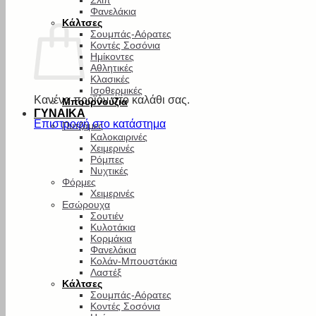
Σλιπ
Φανελάκια
Κάλτσες
Σουμπάς-Αόρατες
Κοντές Σοσόνια
Ημίκοντες
Αθλητικές
Κλασικές
Ισοθερμικές
Κανένα προϊόν στο καλάθι σας.
Μπουρνούζια
ΓΥΝΑΙΚΑ
Επιστροφή στο κατάστημα
Πυτζάμες
Καλοκαιρινές
Χειμερινές
Ρόμπες
Νυχτικές
Φόρμες
Χειμερινές
Εσώρουχα
Σουτιέν
Κυλοτάκια
Κορμάκια
Φανελάκια
Κολάν-Μπουστάκια
Λαστέξ
Κάλτσες
Σουμπάς-Αόρατες
Κοντές Σοσόνια