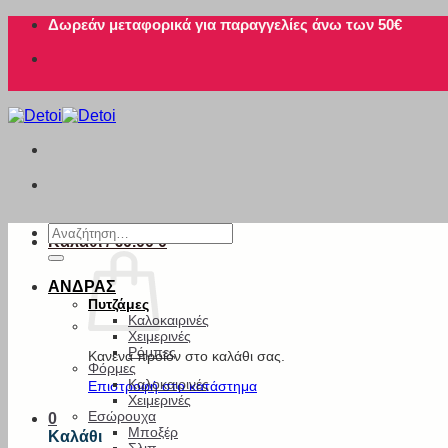
Μετάβαση
Δωρεάν μεταφορικά για παραγγελίες άνω των 50€
στο
περιεχόμενο
Αναζήτηση
Καλάθι /
€
0.00
0
για:
ΑΝΔΡΑΣ
Πυτζάμες
Καλοκαιρινές
Χειμερινές
Ρόμπες
Κανένα προϊόν στο καλάθι σας.
Φόρμες
Καλοκαιρινές
Επιστροφή στο κατάστημα
Χειμερινές
Εσώρουχα
0
Μποξέρ
Καλάθι