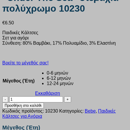
πολύχρωμο 10230
€
6.50
Παιδικές Κάλτσες
Σετ για αγόρι
Σύνθεση: 80% Βαμβάκι, 17% Πολυαμίδιο, 3% Ελαστίνη
Βρείτε το μέγεθός σας!
0-6 μηνών
6-12 μηνών
Μέγεθος ('Ετη)
12-24 μηνών
Εκκαθάριση
Κάλτσα
παιδική
Προσθήκη στο καλάθι
STEP
Κωδικός προϊόντος:
10230
Κατηγορίες:
Bebe
,
Παιδικές
“Under
Κάλτσες για Αγόρια
The
Sea”
Μέγεθος (Έτη)
3τεμάχια