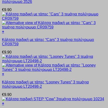
πολύχρωμο 3526
προϊόν
σελίδα
έχει
του
€
9.90
πολλαπλές
προϊόντος
παραλλαγές.
Οι
επιλογές
μπορούν
+
να
Αυτό
επιλεγούν
Κάλτσα παιδική με τάπες “Cars” 3 τεμάχια πολύχρωμο
το
στη
CR09759
προϊόν
σελίδα
έχει
του
€
9.90
πολλαπλές
προϊόντος
παραλλαγές.
Οι
επιλογές
μπορούν
+
να
Αυτό
επιλεγούν
Κάλτσα παιδική με τάπες “Looney Tunes” 3 τεμάχια
το
στη
πολύχρωμο LT20498-2
προϊόν
σελίδα
έχει
του
€
9.90
πολλαπλές
προϊόντος
παραλλαγές.
+
Οι
Αυτό