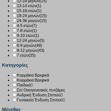
12-18 μηνών
(15)
13-14 ετών
(1)
15-16-ετών
(1)
18-24 μηνών
(15)
24-36 μηνών
(15)
4-5 ετών
(7)
7-8 ετών
(1)
9-10 ετών
(1)
12-24 μηνών
(5)
6-9 μηνών
(48)
9-12 μηνών
(43)
7 ετών
(35)
Κατηγορίες
Κορμάκια Βρεφικά
Κορμάκια Βρεφικά
Παιδικά
Σετ Οικογενειακές πυτζάμες
Ανδρική Ένδυση Σπιτιού
Γυναικεία Ένδυση Σπιτιού
Μέγεθος