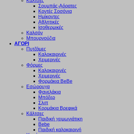
Κάλτσες
Σουμπάς-Αόρατες
Κοντές Σοσόνια
Ημίκοντες
Αθλητικές
Ισοθερμικές
Καλσόν
Μπουρνούζια
ΑΓΟΡΙ
Πυτζάμες
Καλοκαιρινές
Χειμερινές
Φόρμες
Καλοκαιρινές
Χειμερινές
Φορμάκια BeBe
Εσώρουχα
Φανελάκια
Μπόξερ
Σλιπ
Κορμάκια Βρεφικά
Κάλτσες
Παιδική χειμωνιάτικη
Bebe
Παιδική καλοκαιρινή