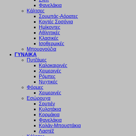
Φανελάκια
Κάλτσες
Σουμπάς-Αόρατες
Κοντές Σοσόνια
Ημίκοντες
Αθλητικές
Κλασικές
Ισοθερμικές
Μπουρνούζια
ΓΥΝΑΙΚΑ
Πυτζάμες
Καλοκαιρινές
Χειμερινές
Ρόμπες
Νυχτικές
Φόρμες
Χειμερινές
Εσώρουχα
Σουτιέν
Κυλοτάκια
Κορμάκια
Φανελάκια
Κολάν-Μπουστάκια
Λαστέξ