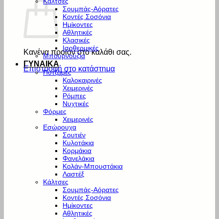
Κάλτσες
Σουμπάς-Αόρατες
Κοντές Σοσόνια
Ημίκοντες
Αθλητικές
Κλασικές
Ισοθερμικές
Κανένα προϊόν στο καλάθι σας.
Μπουρνούζια
ΓΥΝΑΙΚΑ
Επιστροφή στο κατάστημα
Πυτζάμες
Καλοκαιρινές
Χειμερινές
Ρόμπες
Νυχτικές
Φόρμες
Χειμερινές
Εσώρουχα
Σουτιέν
Κυλοτάκια
Κορμάκια
Φανελάκια
Κολάν-Μπουστάκια
Λαστέξ
Κάλτσες
Σουμπάς-Αόρατες
Κοντές Σοσόνια
Ημίκοντες
Αθλητικές