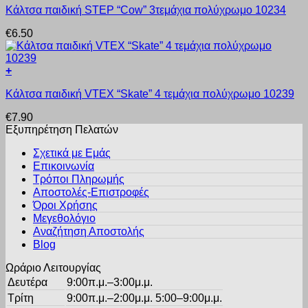
επιλογές
Κάλτσα παιδική STEP “Cow” 3τεμάχια πολύχρωμο 10234
το
μπορούν
προϊόν
να
€
6.50
έχει
επιλεγούν
πολλαπλές
στη
παραλλαγές.
σελίδα
+
Οι
του
Αυτό
επιλογές
προϊόντος
Κάλτσα παιδική VTEX “Skate” 4 τεμάχια πολύχρωμο 10239
το
μπορούν
προϊόν
να
€
7.90
έχει
επιλεγούν
Εξυπηρέτηση Πελατών
πολλαπλές
στη
παραλλαγές.
σελίδα
Σχετικά με Εμάς
Οι
του
Επικοινωνία
επιλογές
προϊόντος
Τρόποι Πληρωμής
μπορούν
Αποστολές-Επιστροφές
να
Όροι Χρήσης
επιλεγούν
στη
Μεγεθολόγιο
σελίδα
Αναζήτηση Αποστολής
του
Blog
προϊόντος
Ωράριο Λειτουργίας
Δευτέρα
9:00π.μ.–3:00μ.μ.
Τρίτη
9:00π.μ.–2:00μ.μ. 5:00–9:00μ.μ.