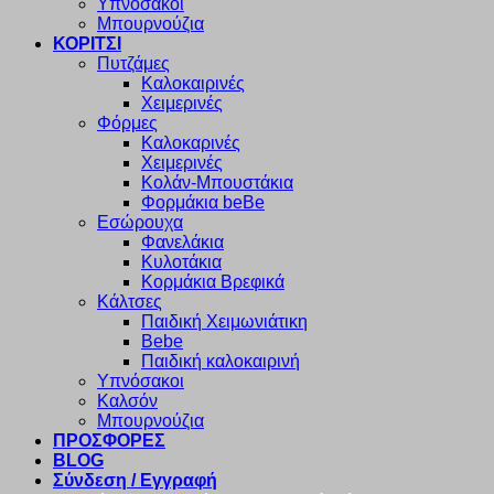
Υπνόσακοι
Μπουρνούζια
ΚΟΡΙΤΣΙ
Πυτζάμες
Καλοκαιρινές
Χειμερινές
Φόρμες
Καλοκαρινές
Χειμερινές
Κολάν-Μπουστάκια
Φορμάκια beBe
Εσώρουχα
Φανελάκια
Κυλοτάκια
Κορμάκια Βρεφικά
Κάλτσες
Παιδική Χειμωνιάτικη
Bebe
Παιδική καλοκαιρινή
Υπνόσακοι
Καλσόν
Μπουρνούζια
ΠΡΟΣΦΟΡΕΣ
BLOG
Σύνδεση / Εγγραφή