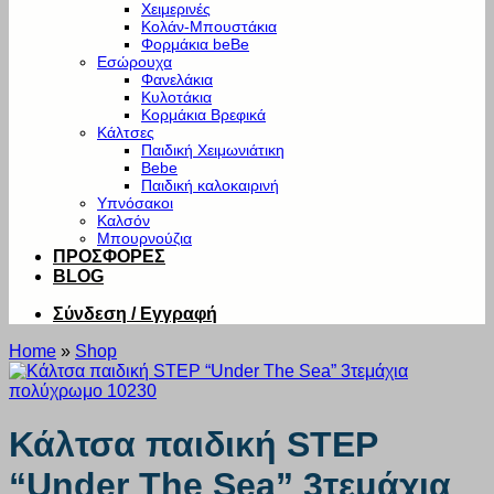
Χειμερινές
Κολάν-Μπουστάκια
Φορμάκια beBe
Εσώρουχα
Φανελάκια
Κυλοτάκια
Κορμάκια Βρεφικά
Κάλτσες
Παιδική Χειμωνιάτικη
Bebe
Παιδική καλοκαιρινή
Υπνόσακοι
Καλσόν
Μπουρνούζια
ΠΡΟΣΦΟΡΕΣ
BLOG
Σύνδεση / Εγγραφή
Home
»
Shop
Κάλτσα παιδική STEP
“Under The Sea” 3τεμάχια