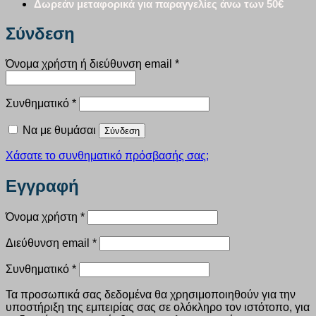
Δωρεάν μεταφορικά για παραγγελίες άνω των 50€
Σύνδεση
Απαιτείται
Όνομα χρήστη ή διεύθυνση email
*
Απαιτείται
Συνθηματικό
*
Να με θυμάσαι
Σύνδεση
Χάσατε το συνθηματικό πρόσβασής σας;
Εγγραφή
Απαιτείται
Όνομα χρήστη
*
Απαιτείται
Διεύθυνση email
*
Απαιτείται
Συνθηματικό
*
Τα προσωπικά σας δεδομένα θα χρησιμοποιηθούν για την
υποστήριξη της εμπειρίας σας σε ολόκληρο τον ιστότοπο, για