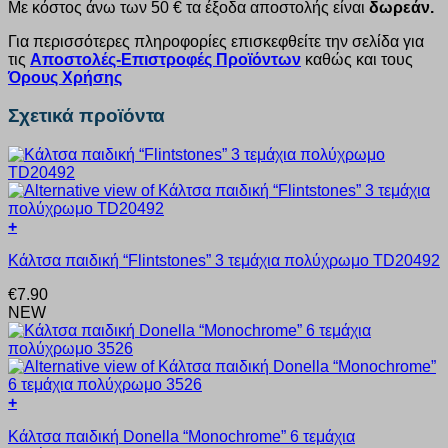
Με κόστος άνω των 50 € τα έξοδα αποστολής είναι
δωρεάν.
Για περισσότερες πληροφορίες επισκεφθείτε την σελίδα για
τις
Αποστολές-Επιστροφές Προϊόντων
καθώς και τους
Όρους Χρήσης
Σχετικά προϊόντα
+
Αυτό
Κάλτσα παιδική “Flintstones” 3 τεμάχια πολύχρωμο TD20492
το
προϊόν
€
7.90
έχει
NEW
πολλαπλές
παραλλαγές.
Οι
επιλογές
μπορούν
+
να
Αυτό
επιλεγούν
Κάλτσα παιδική Donella “Monochrome” 6 τεμάχια
το
στη