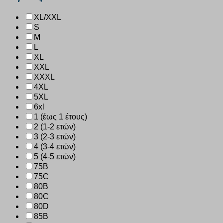
XL/XXL
S
M
L
XL
XXL
XXXL
4XL
5XL
6xl
1 (έως 1 έτους)
2 (1-2 ετών)
3 (2-3 ετών)
4 (3-4 ετών)
5 (4-5 ετών)
75B
75C
80B
80C
80D
85B