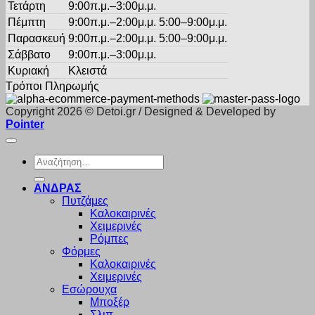
Τετάρτη
9:00π.μ.–3:00μ.μ.
Πέμπτη
9:00π.μ.–2:00μ.μ. 5:00–9:00μ.μ.
Παρασκευή
9:00π.μ.–2:00μ.μ. 5:00–9:00μ.μ.
Σάββατο
9:00π.μ.–3:00μ.μ.
Κυριακή
Κλειστά
Τρόποι Πληρωμής
Copyright 2026 © Detoi.gr / Designed & Developed by
Pointer
Αναζήτηση
για:
ΑΝΔΡΑΣ
Πυτζάμες
Καλοκαιρινές
Χειμερινές
Ρόμπες
Φόρμες
Καλοκαιρινές
Χειμερινές
Εσώρουχα
Μποξέρ
Σλιπ