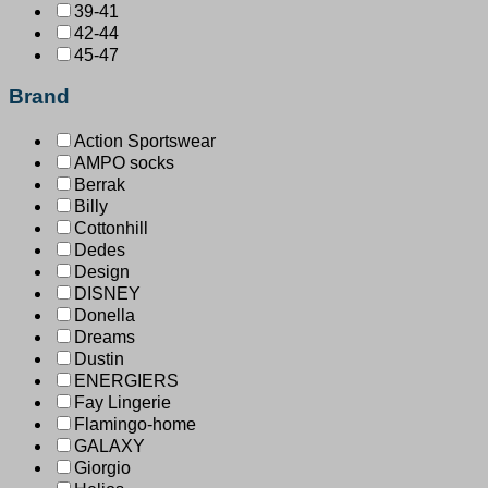
39-41
42-44
45-47
Brand
Action Sportswear
AMPO socks
Berrak
Billy
Cottonhill
Dedes
Design
DISNEY
Donella
Dreams
Dustin
ENERGIERS
Fay Lingerie
Flamingo-home
GALAXY
Giorgio