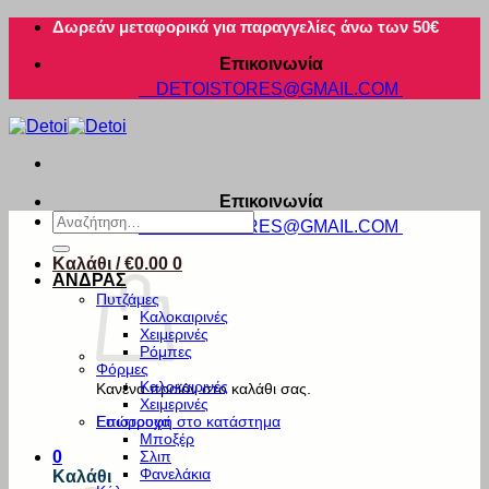
Μετάβαση
Δωρεάν μεταφορικά για παραγγελίες άνω των 50€
στο
Επικοινωνία
περιεχόμενο
DETOISTORES@GMAIL.COM
Επικοινωνία
Αναζήτηση
DETOISTORES@GMAIL.COM
για:
Καλάθι /
€
0.00
0
ΑΝΔΡΑΣ
Πυτζάμες
Καλοκαιρινές
Χειμερινές
Ρόμπες
Φόρμες
Καλοκαιρινές
Κανένα προϊόν στο καλάθι σας.
Χειμερινές
Εσώρουχα
Επιστροφή στο κατάστημα
Μποξέρ
Σλιπ
0
Φανελάκια
Καλάθι