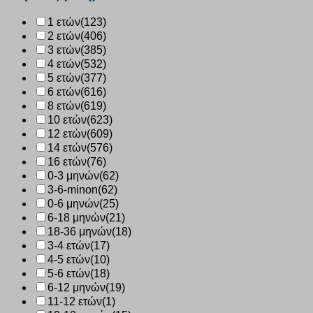
πολύχρωμο
1 ετών
(123)
10230
2 ετών
(406)
ποσότητα
3 ετών
(385)
4 ετών
(532)
5 ετών
(377)
6 ετών
(616)
8 ετών
(619)
10 ετών
(623)
12 ετών
(609)
14 ετών
(576)
16 ετών
(76)
0-3 μηνών
(62)
3-6-minon
(62)
0-6 μηνών
(25)
6-18 μηνών
(21)
18-36 μηνών
(18)
3-4 ετών
(17)
4-5 ετών
(10)
5-6 ετών
(18)
6-12 μηνών
(19)
11-12 ετών
(1)