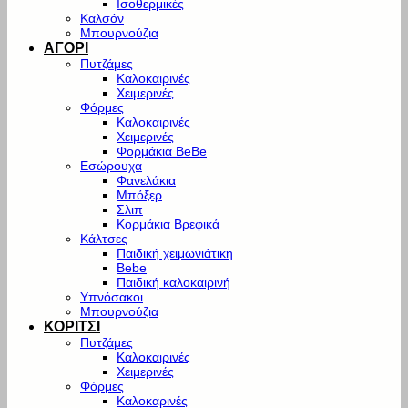
Ισοθερμικές
Καλσόν
Μπουρνούζια
ΑΓΟΡΙ
Πυτζάμες
Καλοκαιρινές
Χειμερινές
Φόρμες
Καλοκαιρινές
Χειμερινές
Φορμάκια BeBe
Εσώρουχα
Φανελάκια
Μπόξερ
Σλιπ
Κορμάκια Βρεφικά
Κάλτσες
Παιδική χειμωνιάτικη
Bebe
Παιδική καλοκαιρινή
Υπνόσακοι
Μπουρνούζια
ΚΟΡΙΤΣΙ
Πυτζάμες
Καλοκαιρινές
Χειμερινές
Φόρμες
Καλοκαρινές