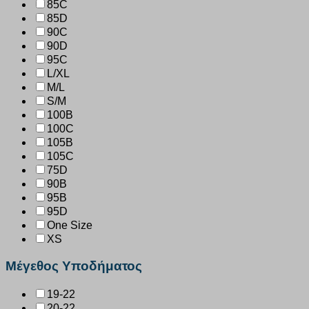
85C
85D
90C
90D
95C
L/XL
M/L
S/M
100B
100C
105B
105C
75D
90B
95B
95D
One Size
XS
Μέγεθος Υποδήματος
19-22
20-22