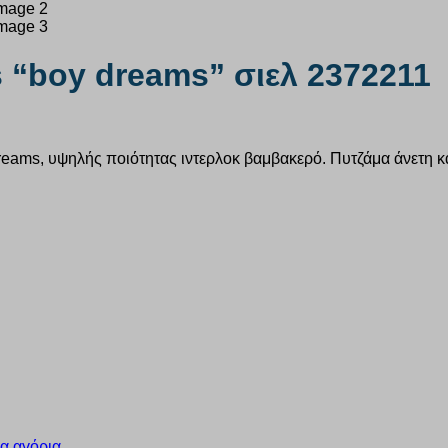
 “boy dreams” σιελ 2372211
reams, υψηλής ποιότητας ιντερλοκ βαμβακερό. Πυτζάμα άνετη και
α αγόρια