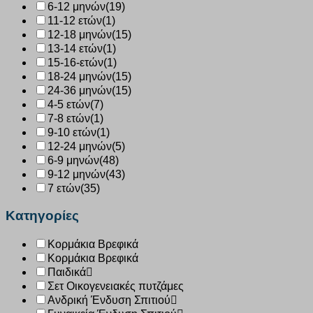
6-12 μηνών
(19)
11-12 ετών
(1)
12-18 μηνών
(15)
13-14 ετών
(1)
15-16-ετών
(1)
18-24 μηνών
(15)
24-36 μηνών
(15)
4-5 ετών
(7)
7-8 ετών
(1)
9-10 ετών
(1)
12-24 μηνών
(5)
6-9 μηνών
(48)
9-12 μηνών
(43)
7 ετών
(35)
Κατηγορίες
Κορμάκια Βρεφικά
Κορμάκια Βρεφικά
Παιδικά
Σετ Οικογενειακές πυτζάμες
Ανδρική Ένδυση Σπιτιού