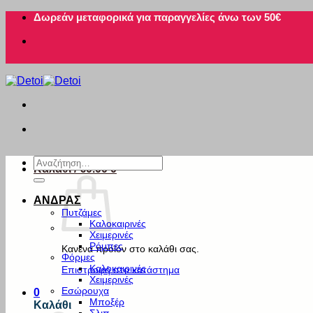
Μετάβαση
Δωρεάν μεταφορικά για παραγγελίες άνω των 50€
στο
περιεχόμενο
Αναζήτηση
Καλάθι /
€
0.00
0
για:
ΑΝΔΡΑΣ
Πυτζάμες
Καλοκαιρινές
Χειμερινές
Ρόμπες
Κανένα προϊόν στο καλάθι σας.
Φόρμες
Καλοκαιρινές
Επιστροφή στο κατάστημα
Χειμερινές
Εσώρουχα
0
Μποξέρ
Καλάθι