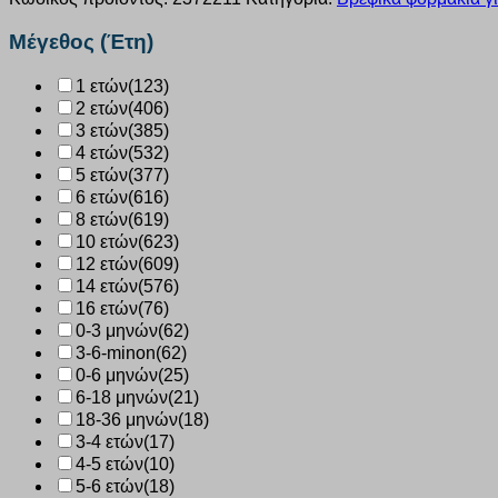
Dreams
“boy
Μέγεθος (Έτη)
dreams”
σιελ
1 ετών
(123)
2372211
2 ετών
(406)
ποσότητα
3 ετών
(385)
4 ετών
(532)
5 ετών
(377)
6 ετών
(616)
8 ετών
(619)
10 ετών
(623)
12 ετών
(609)
14 ετών
(576)
16 ετών
(76)
0-3 μηνών
(62)
3-6-minon
(62)
0-6 μηνών
(25)
6-18 μηνών
(21)
18-36 μηνών
(18)
3-4 ετών
(17)
4-5 ετών
(10)
5-6 ετών
(18)