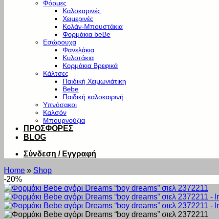
Φόρμες
Καλοκαρινές
Χειμερινές
Κολάν-Μπουστάκια
Φορμάκια beBe
Εσώρουχα
Φανελάκια
Κυλοτάκια
Κορμάκια Βρεφικά
Κάλτσες
Παιδική Χειμωνιάτικη
Bebe
Παιδική καλοκαιρινή
Υπνόσακοι
Καλσόν
Μπουρνούζια
ΠΡΟΣΦΟΡΕΣ
BLOG
Σύνδεση / Εγγραφή
Home
»
Shop
-20%