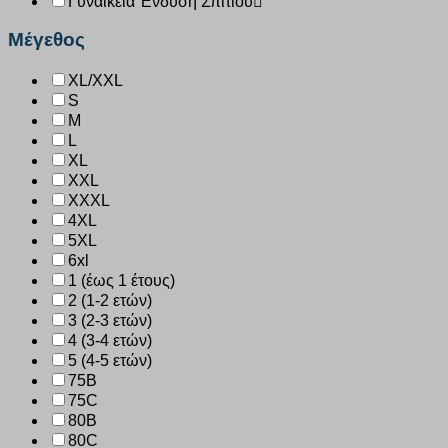
Γυναικεία Ένδυση Σπιτιού
Μέγεθος
XL/XXL
S
M
L
XL
XXL
XXXL
4XL
5XL
6xl
1 (έως 1 έτους)
2 (1-2 ετών)
3 (2-3 ετών)
4 (3-4 ετών)
5 (4-5 ετών)
75B
75C
80B
80C