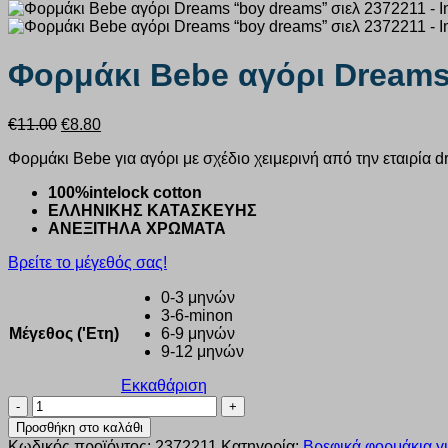
Φορμάκι Bebe αγόρι Dreams
Original
Η
€
11.00
€
8.80
price
τρέχουσα
Φορμάκι Bebe για αγόρι με σχέδιο χειμερινή από την εταιρία d
was:
τιμή
€11.00.
είναι:
100%intelock cotton
€8.80.
ΕΛΛΗΝΙΚΗΣ ΚΑΤΑΣΚΕΥΗΣ
ΑΝΕΞΙΤΗΛΑ ΧΡΩΜΑΤΑ
Βρείτε το μέγεθός σας!
0-3 μηνών
3-6-minon
Μέγεθος ('Ετη)
6-9 μηνών
9-12 μηνών
Εκκαθάριση
Φορμάκι
Bebe
Προσθήκη στο καλάθι
αγόρι
Κωδικός προϊόντος:
2372211
Κατηγορία:
Βρεφικά φορμάκια γι