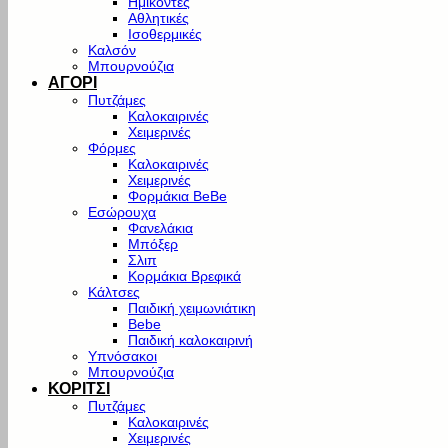
Ημίκοντες
Αθλητικές
Ισοθερμικές
Καλσόν
Μπουρνούζια
ΑΓΟΡΙ
Πυτζάμες
Καλοκαιρινές
Χειμερινές
Φόρμες
Καλοκαιρινές
Χειμερινές
Φορμάκια BeBe
Εσώρουχα
Φανελάκια
Μπόξερ
Σλιπ
Κορμάκια Βρεφικά
Κάλτσες
Παιδική χειμωνιάτικη
Bebe
Παιδική καλοκαιρινή
Υπνόσακοι
Μπουρνούζια
ΚΟΡΙΤΣΙ
Πυτζάμες
Καλοκαιρινές
Χειμερινές