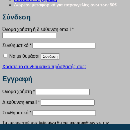
Δωρεάν μεταφορικά για παραγγελίες άνω των 50€
Σύνδεση
Απαιτείται
Όνομα χρήστη ή διεύθυνση email
*
Απαιτείται
Συνθηματικό
*
Να με θυμάσαι
Σύνδεση
Χάσατε το συνθηματικό πρόσβασής σας;
Εγγραφή
Απαιτείται
Όνομα χρήστη
*
Απαιτείται
Διεύθυνση email
*
Απαιτείται
Συνθηματικό
*
Τα προσωπικά σας δεδομένα θα χρησιμοποιηθούν για την
υποστήριξη της εμπειρίας σας σε ολόκληρο τον ιστότοπο, για τη