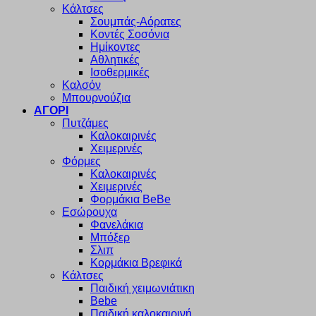
Κάλτσες
Σουμπάς-Αόρατες
Κοντές Σοσόνια
Ημίκοντες
Αθλητικές
Ισοθερμικές
Καλσόν
Μπουρνούζια
ΑΓΟΡΙ
Πυτζάμες
Καλοκαιρινές
Χειμερινές
Φόρμες
Καλοκαιρινές
Χειμερινές
Φορμάκια BeBe
Εσώρουχα
Φανελάκια
Μπόξερ
Σλιπ
Κορμάκια Βρεφικά
Κάλτσες
Παιδική χειμωνιάτικη
Bebe
Παιδική καλοκαιρινή