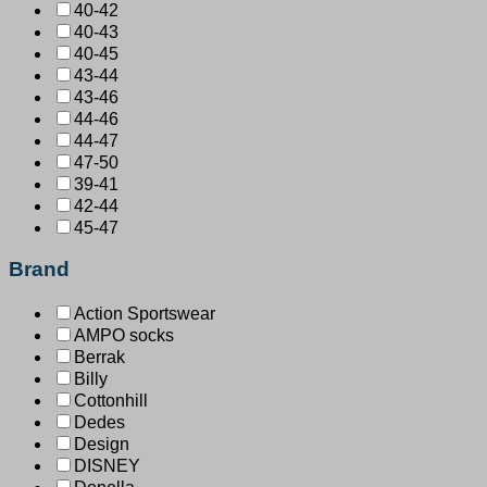
40-42
40-43
40-45
43-44
43-46
44-46
44-47
47-50
39-41
42-44
45-47
Brand
Action Sportswear
AMPO socks
Berrak
Billy
Cottonhill
Dedes
Design
DISNEY