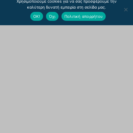
Χρησιμοποιούμε cookies για να σας προσφέρουμε την
διαχείριση της πρόσβασης στο λογαριασμό σας και για άλλους
σκοπούς που περιγράφονται στην
πολιτική απορρήτου
.
καλύτερη δυνατή εμπειρία στη σελίδα μας.
ΟΚ!
Όχι
Πολιτική απορρήτου
Εγγραφή