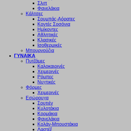
Σλιπ
Φανελάκια
Κάλτσες
Σουμπάς-Αόρατες
Κοντές Σοσόνια
Ημίκοντες
Αθλητικές
Κλασικές
Ισοθερμικές
Μπουρνούζια
ΓΥΝΑΙΚΑ
Πυτζάμες
Καλοκαιρινές
Χειμερινές
Ρόμπες
Νυχτικές
Φόρμες
Χειμερινές
Εσώρουχα
Σουτιέν
Κυλοτάκια
Κορμάκια
Φανελάκια
Κολάν-Μπουστάκια
Λαστέξ