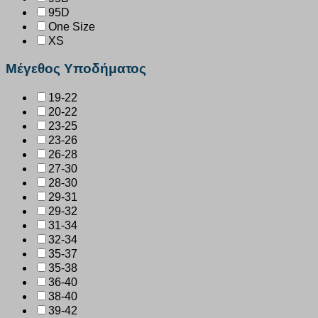
95D
One Size
XS
Μέγεθος Υποδήματος
19-22
20-22
23-25
23-26
26-28
27-30
28-30
29-31
29-32
31-34
32-34
35-37
35-38
36-40
38-40
39-42