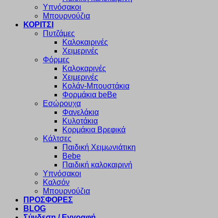
Υπνόσακοι
Μπουρνούζια
ΚΟΡΙΤΣΙ
Πυτζάμες
Καλοκαιρινές
Χειμερινές
Φόρμες
Καλοκαρινές
Χειμερινές
Κολάν-Μπουστάκια
Φορμάκια beBe
Εσώρουχα
Φανελάκια
Κυλοτάκια
Κορμάκια Βρεφικά
Κάλτσες
Παιδική Χειμωνιάτικη
Bebe
Παιδική καλοκαιρινή
Υπνόσακοι
Καλσόν
Μπουρνούζια
ΠΡΟΣΦΟΡΕΣ
BLOG
Σύνδεση / Εγγραφή