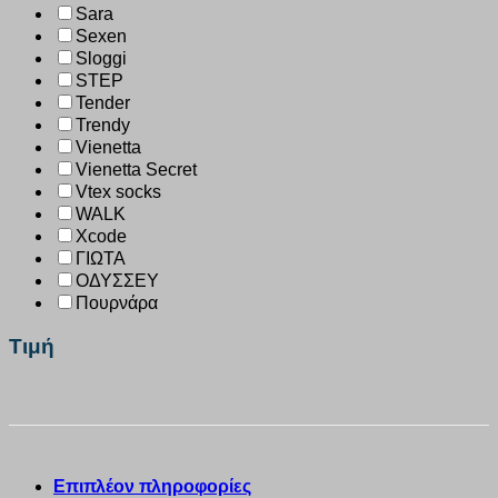
Sara
Sexen
Sloggi
STEP
Tender
Trendy
Vienetta
Vienetta Secret
Vtex socks
WALK
Xcode
ΓΙΩΤΑ
ΟΔΥΣΣΕΥ
Πουρνάρα
Τιμή
Επιπλέον πληροφορίες