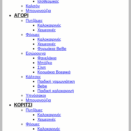
Ισοθερμικές
Καλσόν
Μπουρνούζια
ΑΓΟΡΙ
Πυτζάμες
Καλοκαιρινές
Χειμερινές
Φόρμες
Καλοκαιρινές
Χειμερινές
Φορμάκια BeBe
Εσώρουχα
Φανελάκια
Μπόξερ
Σλιπ
Κορμάκια Βρεφικά
Κάλτσες
Παιδική χειμωνιάτικη
Bebe
Παιδική καλοκαιρινή
Υπνόσακοι
Μπουρνούζια
ΚΟΡΙΤΣΙ
Πυτζάμες
Καλοκαιρινές
Χειμερινές
Φόρμες
Καλοκαρινές