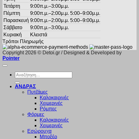
Τετάρτη
9:00π.μ.–3:00μ.μ.
Πέμπτη
9:00π.μ.–2:00μ.μ. 5:00–9:00μ.μ.
Παρασκευή
9:00π.μ.–2:00μ.μ. 5:00–9:00μ.μ.
Σάββατο
9:00π.μ.–3:00μ.μ.
Κυριακή
Κλειστά
Τρόποι Πληρωμής
Copyright 2026 © Detoi.gr / Designed & Developed by
Pointer
Αναζήτηση
για:
ΑΝΔΡΑΣ
Πυτζάμες
Καλοκαιρινές
Χειμερινές
Ρόμπες
Φόρμες
Καλοκαιρινές
Χειμερινές
Εσώρουχα
Μποξέρ