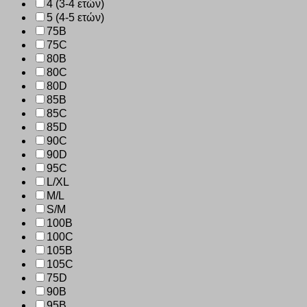
4 (3-4 ετών)
5 (4-5 ετών)
75B
75C
80B
80C
80D
85B
85C
85D
90C
90D
95C
L/XL
M/L
S/M
100B
100C
105B
105C
75D
90B
95B