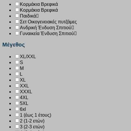
Κορμάκια Βρεφικά
Κορμάκια Βρεφικά
Παιδικά
Σετ Οικογενειακές πυτζάμες
Ανδρική Ένδυση Σπιτιού
Γυναικεία Ένδυση Σπιτιού
Μέγεθος
XL/XXL
S
M
L
XL
XXL
XXXL
4XL
5XL
6xl
1 (έως 1 έτους)
2 (1-2 ετών)
3 (2-3 ετών)