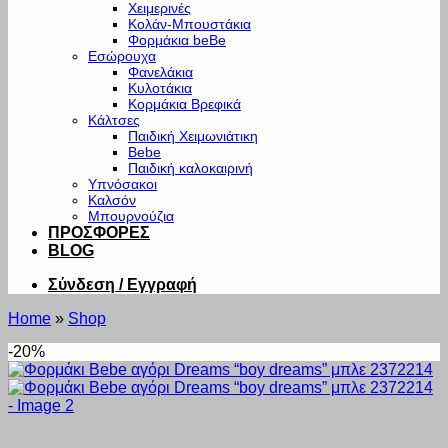
Χειμερινές
Κολάν-Μπουστάκια
Φορμάκια beBe
Εσώρουχα
Φανελάκια
Κυλοτάκια
Κορμάκια Βρεφικά
Κάλτσες
Παιδική Χειμωνιάτικη
Bebe
Παιδική καλοκαιρινή
Υπνόσακοι
Καλσόν
Μπουρνούζια
ΠΡΟΣΦΟΡΕΣ
BLOG
Σύνδεση / Εγγραφή
Home
»
Shop
-20%