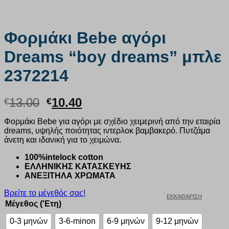
Φορμάκι Bebe αγόρι
Dreams “boy dreams” μπλε
2372214
Original
Η
13.00
10.40
€
€
price
τρέχουσα
Φορμάκι Bebe για αγόρι με σχέδιο χειμερινή από την εταιρία
was:
τιμή
dreams, υψηλής ποιότητας ιντερλοκ βαμβακερό. Πυτζάμα
€13.00.
είναι:
άνετη και ιδανική για το χειμώνα.
€10.40.
100%intelock cotton
ΕΛΛΗΝΙΚΗΣ ΚΑΤΑΣΚΕΥΗΣ
ΑΝΕΞΙΤΗΛΑ ΧΡΩΜΑΤΑ
Βρείτε το μέγεθός σας!
ΕΚΚΑΘΆΡΙΣΗ
Μέγεθος ('Ετη)
0-3 μηνών
3-6-minon
6-9 μηνών
9-12 μηνών