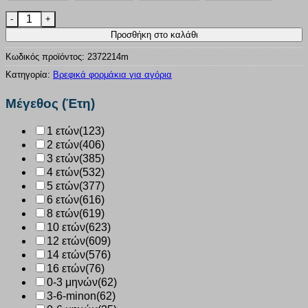
Φορμάκι Bebe αγόρι Dreams “boy dreams” μπλε 2372214 πο
Προσθήκη στο καλάθι
Κωδικός προϊόντος:
2372214m
Κατηγορία:
Βρεφικά φορμάκια για αγόρια
Μέγεθος (Έτη)
1 ετών
(123)
2 ετών
(406)
3 ετών
(385)
4 ετών
(532)
5 ετών
(377)
6 ετών
(616)
8 ετών
(619)
10 ετών
(623)
12 ετών
(609)
14 ετών
(576)
16 ετών
(76)
0-3 μηνών
(62)
3-6-minon
(62)