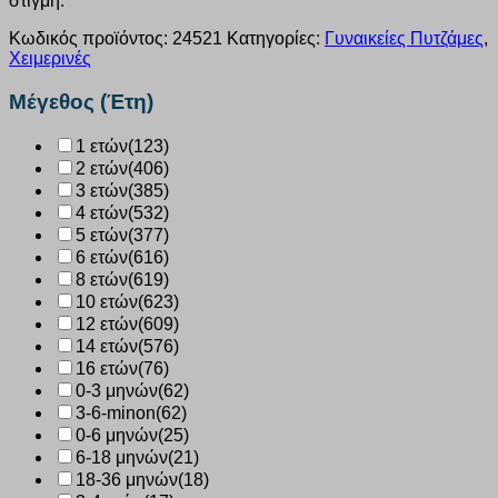
στιγμή.
Κωδικός προϊόντος:
24521
Κατηγορίες:
Γυναικείες Πυτζάμες
,
Χειμερινές
Μέγεθος (Έτη)
1 ετών
(123)
2 ετών
(406)
3 ετών
(385)
4 ετών
(532)
5 ετών
(377)
6 ετών
(616)
8 ετών
(619)
10 ετών
(623)
12 ετών
(609)
14 ετών
(576)
16 ετών
(76)
0-3 μηνών
(62)
3-6-minon
(62)
0-6 μηνών
(25)
6-18 μηνών
(21)
18-36 μηνών
(18)