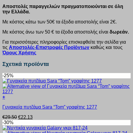
Αποστολές παραγγελιών πραγματοποιούνται σε όλη
την Ελλάδα.
Με κόστος κάτω των 50€ τα έξοδα αποστολής είναι 2€.
Με κόστος άνω των 50 € τα έξοδα αποστολής είναι
δωρεάν.
Για περισσότερες πληροφορίες επισκεφθείτε την σελίδα για
τις
Αποστολές-Επιστροφές Προϊόντων
καθώς και τους
Όρους Χρήσης
Σχετικά προϊόντα
-25%
+
Αυτό
Γυναικεία πυτζάμα Sara “Tom” γραφίτης 1277
το
προϊόν
Original
Η
€
29.50
€
22.13
έχει
price
τρέχουσα
-30%
πολλαπλές
was:
τιμή
παραλλαγές.
€29.50.
είναι: