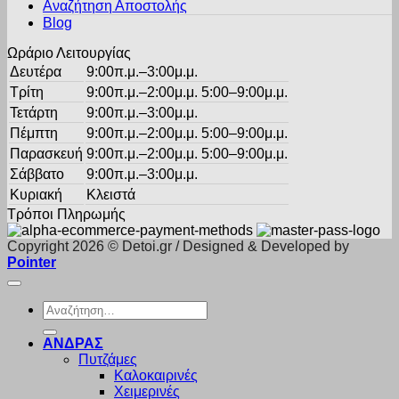
σελίδα
Αναζήτηση Αποστολής
του
Blog
προϊόντος
Ωράριο Λειτουργίας
Δευτέρα
9:00π.μ.–3:00μ.μ.
Τρίτη
9:00π.μ.–2:00μ.μ. 5:00–9:00μ.μ.
Τετάρτη
9:00π.μ.–3:00μ.μ.
Πέμπτη
9:00π.μ.–2:00μ.μ. 5:00–9:00μ.μ.
Παρασκευή
9:00π.μ.–2:00μ.μ. 5:00–9:00μ.μ.
Σάββατο
9:00π.μ.–3:00μ.μ.
Κυριακή
Κλειστά
Τρόποι Πληρωμής
Copyright 2026 © Detoi.gr / Designed & Developed by
Pointer
Αναζήτηση
για:
ΑΝΔΡΑΣ
Πυτζάμες
Καλοκαιρινές
Χειμερινές