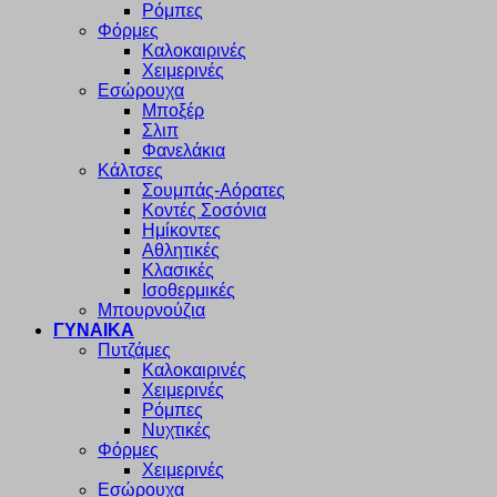
Ρόμπες
Φόρμες
Καλοκαιρινές
Χειμερινές
Εσώρουχα
Μποξέρ
Σλιπ
Φανελάκια
Κάλτσες
Σουμπάς-Αόρατες
Κοντές Σοσόνια
Ημίκοντες
Αθλητικές
Κλασικές
Ισοθερμικές
Μπουρνούζια
ΓΥΝΑΙΚΑ
Πυτζάμες
Καλοκαιρινές
Χειμερινές
Ρόμπες
Νυχτικές
Φόρμες
Χειμερινές
Εσώρουχα