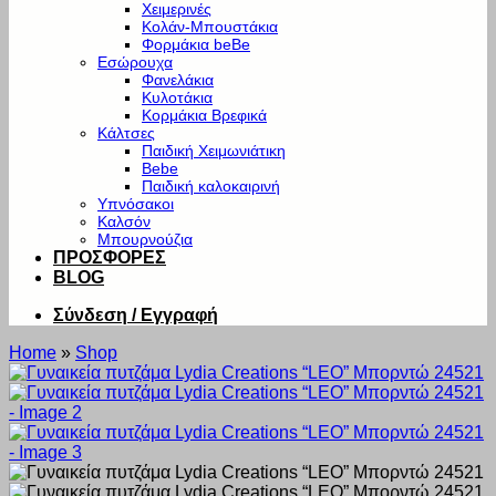
Χειμερινές
Κολάν-Μπουστάκια
Φορμάκια beBe
Εσώρουχα
Φανελάκια
Κυλοτάκια
Κορμάκια Βρεφικά
Κάλτσες
Παιδική Χειμωνιάτικη
Bebe
Παιδική καλοκαιρινή
Υπνόσακοι
Καλσόν
Μπουρνούζια
ΠΡΟΣΦΟΡΕΣ
BLOG
Σύνδεση / Εγγραφή
Home
»
Shop