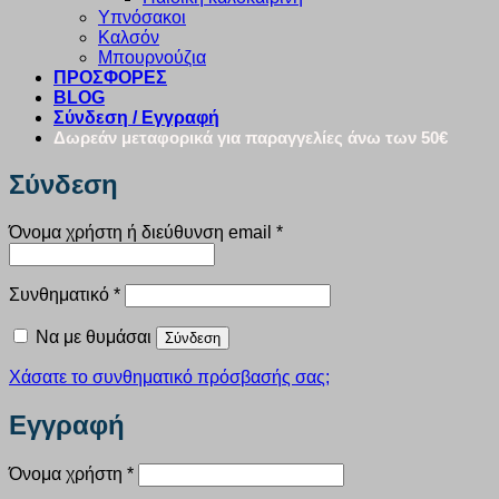
Υπνόσακοι
Καλσόν
Μπουρνούζια
ΠΡΟΣΦΟΡΕΣ
BLOG
Σύνδεση / Εγγραφή
Δωρεάν μεταφορικά για παραγγελίες άνω των 50€
Σύνδεση
Απαιτείται
Όνομα χρήστη ή διεύθυνση email
*
Απαιτείται
Συνθηματικό
*
Να με θυμάσαι
Σύνδεση
Χάσατε το συνθηματικό πρόσβασής σας;
Εγγραφή
Απαιτείται
Όνομα χρήστη
*