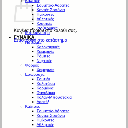
Κάλτσες
Σουμπάς-Αόρατες
Κοντές Σοσόνια
Ημίκοντες
Αθλητικές
Κλασικές
Ισοθερμικές
Κανένα προϊόν στο καλάθι σας.
Μπουρνούζια
ΓΥΝΑΙΚΑ
Επιστροφή στο κατάστημα
Πυτζάμες
Καλοκαιρινές
Χειμερινές
Ρόμπες
Νυχτικές
Φόρμες
Χειμερινές
Εσώρουχα
Σουτιέν
Κυλοτάκια
Κορμάκια
Φανελάκια
Κολάν-Μπουστάκια
Λαστέξ
Κάλτσες
Σουμπάς-Αόρατες
Κοντές Σοσόνια
Ημίκοντες
Αθλητικές