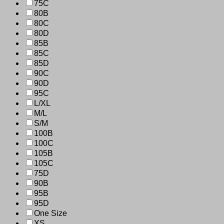
75C
80B
80C
80D
85B
85C
85D
90C
90D
95C
L/XL
M/L
S/M
100B
100C
105B
105C
75D
90B
95B
95D
One Size
XS