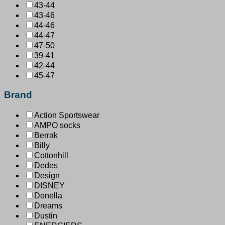
43-44
43-46
44-46
44-47
47-50
39-41
42-44
45-47
Brand
Action Sportswear
AMPO socks
Berrak
Billy
Cottonhill
Dedes
Design
DISNEY
Donella
Dreams
Dustin