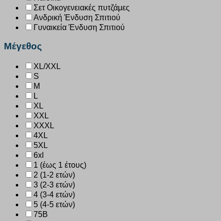
Σετ Οικογενειακές πυτζάμες
Ανδρική Ένδυση Σπιτιού
Γυναικεία Ένδυση Σπιτιού
Μέγεθος
XL/XXL
S
M
L
XL
XXL
XXXL
4XL
5XL
6xl
1 (έως 1 έτους)
2 (1-2 ετών)
3 (2-3 ετών)
4 (3-4 ετών)
5 (4-5 ετών)
75B