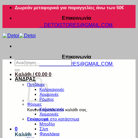
Μετάβαση
Δωρεάν μεταφορικά για παραγγελίες άνω των 50€
στο
Επικοινωνία
περιεχόμενο
DETOISTORES@GMAIL.COM
Επικοινωνία
Αναζήτηση
DETOISTORES@GMAIL.COM
για:
Καλάθι /
€
0.00
0
ΑΝΔΡΑΣ
Πυτζάμες
Καλοκαιρινές
Χειμερινές
Ρόμπες
Φόρμες
Καλοκαιρινές
Κανένα προϊόν στο καλάθι σας.
Χειμερινές
Εσώρουχα
Επιστροφή στο κατάστημα
Μποξέρ
Σλιπ
0
Φανελάκια
Καλάθι