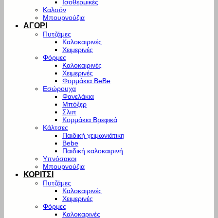
Ισοθερμικές
Καλσόν
Μπουρνούζια
ΑΓΟΡΙ
Πυτζάμες
Καλοκαιρινές
Χειμερινές
Φόρμες
Καλοκαιρινές
Χειμερινές
Φορμάκια BeBe
Εσώρουχα
Φανελάκια
Μπόξερ
Σλιπ
Κορμάκια Βρεφικά
Κάλτσες
Παιδική χειμωνιάτικη
Bebe
Παιδική καλοκαιρινή
Υπνόσακοι
Μπουρνούζια
ΚΟΡΙΤΣΙ
Πυτζάμες
Καλοκαιρινές
Χειμερινές
Φόρμες
Καλοκαρινές