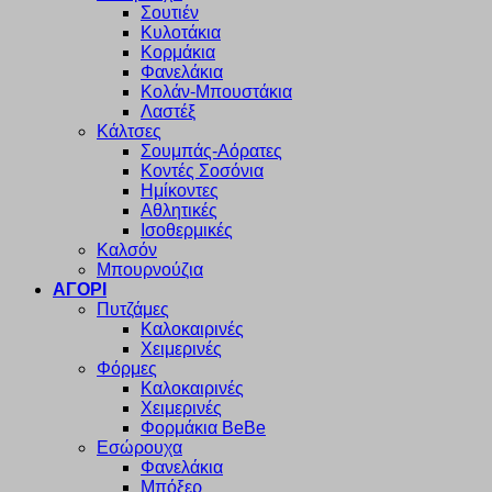
Σουτιέν
Κυλοτάκια
Κορμάκια
Φανελάκια
Κολάν-Μπουστάκια
Λαστέξ
Κάλτσες
Σουμπάς-Αόρατες
Κοντές Σοσόνια
Ημίκοντες
Αθλητικές
Ισοθερμικές
Καλσόν
Μπουρνούζια
ΑΓΟΡΙ
Πυτζάμες
Καλοκαιρινές
Χειμερινές
Φόρμες
Καλοκαιρινές
Χειμερινές
Φορμάκια BeBe
Εσώρουχα
Φανελάκια
Μπόξερ