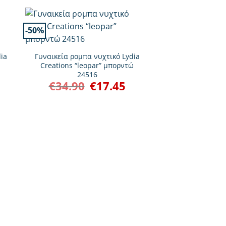
-50%
-30%
+
ia
Γυναικεία ρομπα νυχτικό Lydia
Creations “leopar” μπορντώ
24516
€
34.90
€
17.45
Original
Η
έχουσα
price
τρέχουσα
μή
was:
τιμή
ναι:
€34.90.
είναι:
7.45.
€17.45.
+
Γυναικεία νυχ
“Hearts” μ
€
29.70