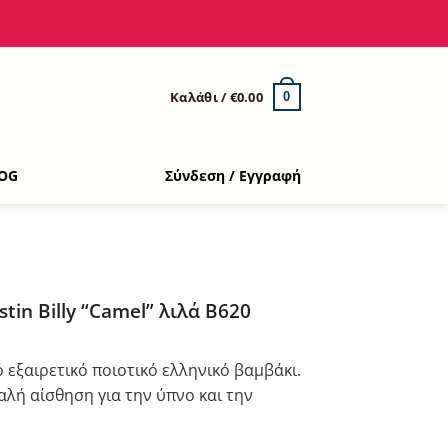
Καλάθι /
€
0.00
0
OG
Σύνδεση / Εγγραφή
tin Billy “Camel” λιλά B620
ό εξαιρετικό ποιοτικό ελληνικό βαμβάκι.
λή αίσθηση για την ύπνο και την