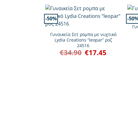
+
-50%
-50
+
Γυ
Γυναικεία Σετ ρομπα με νυχτικό
Lydia Creations “leopar” ροζ
24516
€
34.90
€
17.45
Original
Η
price
τρέχουσα
was:
τιμή
€34.90.
είναι:
€17.45.