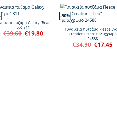
%
-50%
+
ναικεία πυζάμα Galaxy “Bear”
ροζ 811
Γυναικεία πυτζάμα Fleece Lyd
€
39.60
€
19.80
Original
Η
Creations “Leo” πολύχρωμο
price
τρέχουσα
24588
was:
τιμή
€39.60.
είναι:
€
34.90
€
17.45
Original
Η
€19.80.
price
τρ
was:
τι
€34.90.
εί
€1