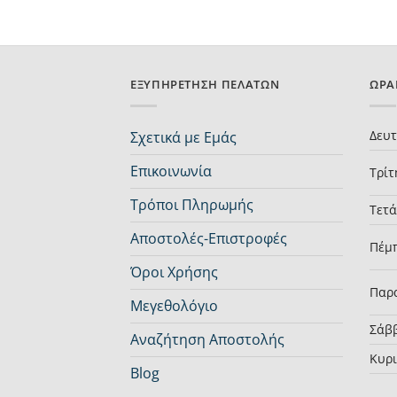
ΕΞΥΠΗΡΈΤΗΣΗ ΠΕΛΑΤΏΝ
ΩΡΆ
Δευ
Σχετικά με Εμάς
Επικοινωνία
Τρίτ
Τρόποι Πληρωμής
Τετ
Αποστολές-Επιστροφές
Πέμ
Όροι Χρήσης
Παρ
Μεγεθολόγιο
Σάβ
Αναζήτηση Αποστολής
Κυρ
Blog