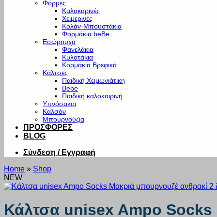
Φόρμες
Καλοκαρινές
Χειμερινές
Κολάν-Μπουστάκια
Φορμάκια beBe
Εσώρουχα
Φανελάκια
Κυλοτάκια
Κορμάκια Βρεφικά
Κάλτσες
Παιδική Χειμωνιάτικη
Bebe
Παιδική καλοκαιρινή
Υπνόσακοι
Καλσόν
Μπουρνούζια
ΠΡΟΣΦΟΡΕΣ
BLOG
Σύνδεση / Εγγραφή
Home
»
Shop
NEW
Κάλτσα unisex Ampo Socks 