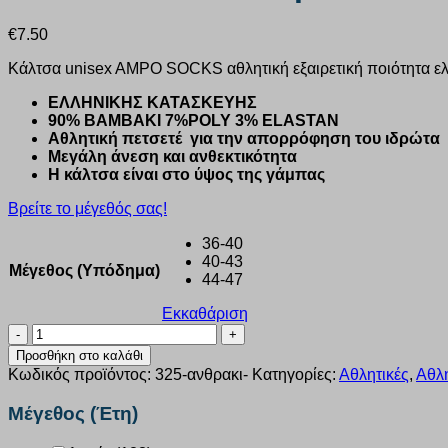
€
7.50
Κάλτσα unisex AMPO SOCKS αθλητική εξαιρετική ποιότητα ε
ΕΛΛΗΝΙΚΗΣ ΚΑΤΑΣΚΕΥΗΣ
90% ΒΑΜΒΑΚΙ 7%POLY 3% ELASTAN
Αθλητική πετσετέ για την απορρόφηση του ιδρώτα
Μεγάλη άνεση και ανθεκτικότητα
Η κάλτσα είναι στο ύψος της γάμπας
Βρείτε το μέγεθός σας!
36-40
40-43
Μέγεθος (Υπόδημα)
44-47
Εκκαθάριση
Κάλτσα
unisex
Προσθήκη στο καλάθι
Ampo
Κωδικός προϊόντος:
325-ανθρακι-
Κατηγορίες:
Αθλητικές
,
Αθλη
Socks
Μακριά
Μέγεθος (Έτη)
μπουρνουζέ
ανθρακί