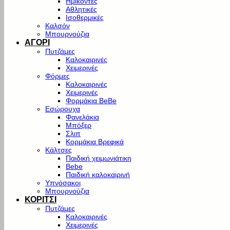
Ημίκοντες
Αθλητικές
Ισοθερμικές
Καλσόν
Μπουρνούζια
ΑΓΟΡΙ
Πυτζάμες
Καλοκαιρινές
Χειμερινές
Φόρμες
Καλοκαιρινές
Χειμερινές
Φορμάκια BeBe
Εσώρουχα
Φανελάκια
Μπόξερ
Σλιπ
Κορμάκια Βρεφικά
Κάλτσες
Παιδική χειμωνιάτικη
Bebe
Παιδική καλοκαιρινή
Υπνόσακοι
Μπουρνούζια
ΚΟΡΙΤΣΙ
Πυτζάμες
Καλοκαιρινές
Χειμερινές