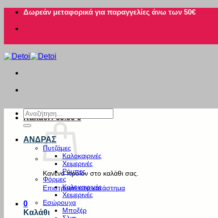
Μετάβαση
Δωρεάν μεταφορικά για παραγγελίες άνω των 50€
στο
περιεχόμενο
Αναζήτηση
Καλάθι /
€
0.00
0
για:
ΑΝΔΡΑΣ
Πυτζάμες
Καλοκαιρινές
Χειμερινές
Ρόμπες
Κανένα προϊόν στο καλάθι σας.
Φόρμες
Καλοκαιρινές
Επιστροφή στο κατάστημα
Χειμερινές
Εσώρουχα
0
Μποξέρ
Καλάθι