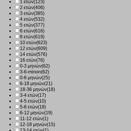
1 ετών
(123)
2
2 ετών
(406)
ζεύγη
325
3 ετών
(385)
ποσότητα
4 ετών
(532)
5 ετών
(377)
6 ετών
(616)
8 ετών
(619)
10 ετών
(623)
12 ετών
(609)
14 ετών
(576)
16 ετών
(76)
0-3 μηνών
(62)
3-6-minon
(62)
0-6 μηνών
(25)
6-18 μηνών
(21)
18-36 μηνών
(18)
3-4 ετών
(17)
4-5 ετών
(10)
5-6 ετών
(18)
6-12 μηνών
(19)
11-12 ετών
(1)
12-18 μηνών
(15)
13-14 ετών
(1)