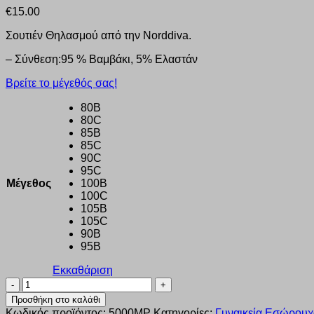
€
15.00
Σουτιέν Θηλασμού από την Norddiva.
– Σύνθεση:95 % Βαμβάκι, 5% Ελαστάν
Βρείτε το μέγεθός σας!
80B
80C
85B
85C
90C
95C
Μέγεθος
100B
100C
105B
105C
90B
95B
Εκκαθάριση
ΣΟΥΤΙΕΝ
ΘΗΛΑΣΜΟΥ
Προσθήκη στο καλάθι
NORDDIVA
Κωδικός προϊόντος:
5000MP
Κατηγορίες:
Γυναικεία Εσώρουχ