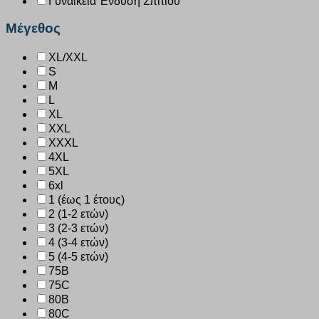
Γυναικεία Ένδυση Σπιτιού
Μέγεθος
XL/XXL
S
M
L
XL
XXL
XXXL
4XL
5XL
6xl
1 (έως 1 έτους)
2 (1-2 ετών)
3 (2-3 ετών)
4 (3-4 ετών)
5 (4-5 ετών)
75B
75C
80B
80C