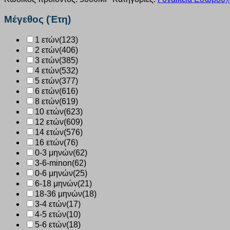
5000
MPEZ
Μέγεθος (Έτη)
ποσότητα
1 ετών
(123)
2 ετών
(406)
3 ετών
(385)
4 ετών
(532)
5 ετών
(377)
6 ετών
(616)
8 ετών
(619)
10 ετών
(623)
12 ετών
(609)
14 ετών
(576)
16 ετών
(76)
0-3 μηνών
(62)
3-6-minon
(62)
0-6 μηνών
(25)
6-18 μηνών
(21)
18-36 μηνών
(18)
3-4 ετών
(17)
4-5 ετών
(10)
5-6 ετών
(18)