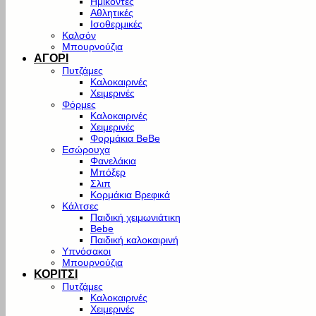
Ημίκοντες
Αθλητικές
Ισοθερμικές
Καλσόν
Μπουρνούζια
ΑΓΟΡΙ
Πυτζάμες
Καλοκαιρινές
Χειμερινές
Φόρμες
Καλοκαιρινές
Χειμερινές
Φορμάκια BeBe
Εσώρουχα
Φανελάκια
Μπόξερ
Σλιπ
Κορμάκια Βρεφικά
Κάλτσες
Παιδική χειμωνιάτικη
Bebe
Παιδική καλοκαιρινή
Υπνόσακοι
Μπουρνούζια
ΚΟΡΙΤΣΙ
Πυτζάμες
Καλοκαιρινές
Χειμερινές