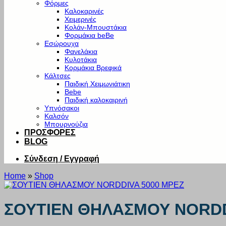
Φόρμες
Καλοκαρινές
Χειμερινές
Κολάν-Μπουστάκια
Φορμάκια beBe
Εσώρουχα
Φανελάκια
Κυλοτάκια
Κορμάκια Βρεφικά
Κάλτσες
Παιδική Χειμωνιάτικη
Bebe
Παιδική καλοκαιρινή
Υπνόσακοι
Καλσόν
Μπουρνούζια
ΠΡΟΣΦΟΡΕΣ
BLOG
Σύνδεση / Εγγραφή
Home
»
Shop
ΣΟΥΤΙΕΝ ΘΗΛΑΣΜΟΥ NORDD