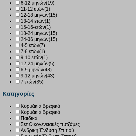
6-12 μηνών
(19)
11-12 ετών
(1)
12-18 μηνών
(15)
13-14 ετών
(1)
15-16-ετών
(1)
18-24 μηνών
(15)
24-36 μηνών
(15)
4-5 ετών
(7)
7-8 ετών
(1)
9-10 ετών
(1)
12-24 μηνών
(5)
6-9 μηνών
(48)
9-12 μηνών
(43)
7 ετών
(35)
Κατηγορίες
Κορμάκια Βρεφικά
Κορμάκια Βρεφικά
Παιδικά
Σετ Οικογενειακές πυτζάμες
Ανδρική Ένδυση Σπιτιού