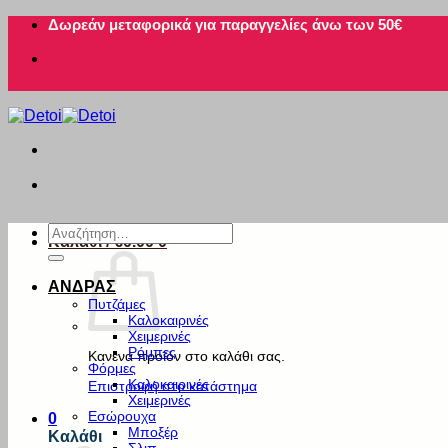
Μετάβαση
Δωρεάν μεταφορικά για παραγγελίες άνω των 50€
στο
περιεχόμενο
Αναζήτηση
Καλάθι /
€
0.00
0
για:
ΑΝΔΡΑΣ
Πυτζάμες
Καλοκαιρινές
Χειμερινές
Ρόμπες
Κανένα προϊόν στο καλάθι σας.
Φόρμες
Καλοκαιρινές
Επιστροφή στο κατάστημα
Χειμερινές
Εσώρουχα
0
Μποξέρ
Καλάθι