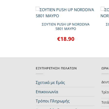
+
+
ΣΟΥΤΙΕΝ PUSH UP NORDDIVA
Σ
5801 ΜΑΥΡΟ
STRAPLESS
SOFT NORDDIVA
€
18.90
 ΜΑΥΡΟ
5.90
ΕΞΥΠΗΡΈΤΗΣΗ ΠΕΛΑΤΏΝ
ΩΡΆ
Δευ
Σχετικά με Εμάς
Επικοινωνία
Τρίτ
Τρόποι Πληρωμής
Τετ