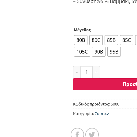
– Σύνθεση:95 % Βαμβάκι, 5
Μέγεθος
80B
80C
85B
85C
105C
90B
95B
ΣΟΥΤΙΕΝ ΘΗΛΑΣΜΟΥ NORDDIV
Προσ
Κωδικός προϊόντος:
5000
Κατηγορία:
Σουτιέν