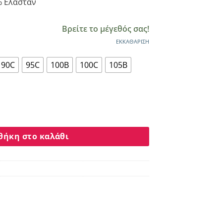
% Ελαστάν
Βρείτε το μέγεθός σας!
ΕΚΚΑΘΆΡΙΣΗ
90C
95C
100B
100C
105B
A 5000 λευκο ποσότητα
θήκη στο καλάθι