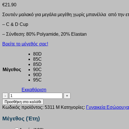
€
21.90
Σουτιέν μαλακό για μεγάλα μεγέθη χωρίς μπανέλλα από την ετ
– C & D Cup
– Σύνθεση: 80% Polyamide, 20% Elastan
Βρείτε το μέγεθός σας!
80D
85C
85D
Μέγεθος
90C
90D
95C
Εκκαθάριση
ΣΟΥΤΙΕΝ
PLUS
Προσθήκη στο καλάθι
SIZE
Κωδικός προϊόντος:
5311 Μ
Κατηγορίες:
Γυναικεία Εσώρουχα
SOFT
CUP
Μέγεθος (Έτη)
NORDDIVA
5311