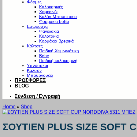
Φόρμες
Καλοκαρινές
Χειμερινές
Κολάν-Μπουστάκια
Φορμάκια beBe
Εσώρουχα
Φανελάκια
Κυλοτάκια
Κορμάκια Βρεφικά
Κάλτσες
Παιδική Χειμωνιάτικη
Bebe
Παιδική καλοκαιρινή
Υπνόσακοι
Καλσόν
Μπουρνούζια
ΠΡΟΣΦΟΡΕΣ
BLOG
Σύνδεση / Εγγραφή
Home
»
Shop
ΣΟΥΤΙΕΝ PLUS SIZE SOFT 