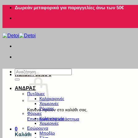
Μετάβαση
Δωρεάν μεταφορικά για παραγγελίες άνω των 50€
στο
περιεχόμενο
Αναζήτηση
Καλάθι /
€
0.00
0
για:
ΑΝΔΡΑΣ
Πυτζάμες
Καλοκαιρινές
Χειμερινές
Ρόμπες
Κανένα προϊόν στο καλάθι σας.
Φόρμες
Καλοκαιρινές
Επιστροφή στο κατάστημα
Χειμερινές
Εσώρουχα
0
Μποξέρ
Καλάθι