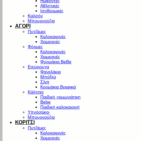
Ημίκοντες
Αθλητικές
Ισοθερμικές
Καλσόν
Μπουρνούζια
ΑΓΟΡΙ
Πυτζάμες
Καλοκαιρινές
Χειμερινές
Φόρμες
Καλοκαιρινές
Χειμερινές
Φορμάκια BeBe
Εσώρουχα
Φανελάκια
Μπόξερ
Σλιπ
Κορμάκια Βρεφικά
Κάλτσες
Παιδική χειμωνιάτικη
Bebe
Παιδική καλοκαιρινή
Υπνόσακοι
Μπουρνούζια
ΚΟΡΙΤΣΙ
Πυτζάμες
Καλοκαιρινές
Χειμερινές