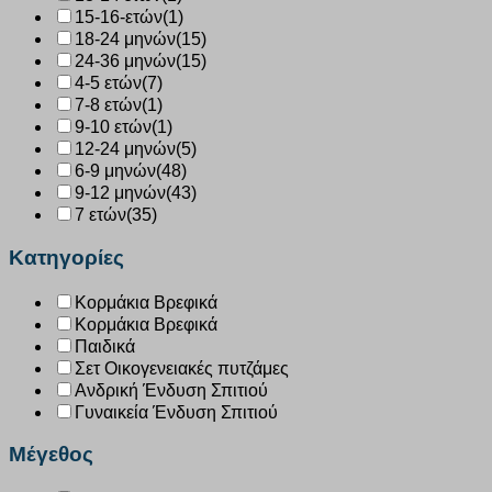
15-16-ετών
(1)
18-24 μηνών
(15)
24-36 μηνών
(15)
4-5 ετών
(7)
7-8 ετών
(1)
9-10 ετών
(1)
12-24 μηνών
(5)
6-9 μηνών
(48)
9-12 μηνών
(43)
7 ετών
(35)
Κατηγορίες
Κορμάκια Βρεφικά
Κορμάκια Βρεφικά
Παιδικά
Σετ Οικογενειακές πυτζάμες
Ανδρική Ένδυση Σπιτιού
Γυναικεία Ένδυση Σπιτιού
Μέγεθος