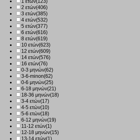
1 ετών
(123)
ΜΠΕΖ
2 ετών
(406)
ποσότητα
3 ετών
(385)
4 ετών
(532)
5 ετών
(377)
6 ετών
(616)
8 ετών
(619)
10 ετών
(623)
12 ετών
(609)
14 ετών
(576)
16 ετών
(76)
0-3 μηνών
(62)
3-6-minon
(62)
0-6 μηνών
(25)
6-18 μηνών
(21)
18-36 μηνών
(18)
3-4 ετών
(17)
4-5 ετών
(10)
5-6 ετών
(18)
6-12 μηνών
(19)
11-12 ετών
(1)
12-18 μηνών
(15)
13-14 ετών
(1)