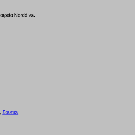
αιρεία Norddiva.
,
Σουτιέν