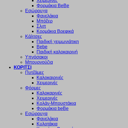
Χειμερινές
Φορμάκια BeBe
Εσώρουχα
Φανελάκια
Μπόξερ
Σλιπ
Κορμάκια Βρεφικά
Κάλτσες
Παιδική χειμωνιάτικη
Bebe
Παιδική καλοκαιρινή
Υπνόσακοι
Μπουρνούζια
ΚΟΡΙΤΣΙ
Πυτζάμες
Καλοκαιρινές
Χειμερινές
Φόρμες
Καλοκαρινές
Χειμερινές
Κολάν-Μπουστάκια
Φορμάκια beBe
Εσώρουχα
Φανελάκια
Κυλοτάκια