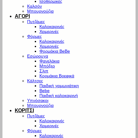
Ισοθερμικές
Καλσόν
Μπουρνούζια
ΑΓΟΡΙ
Πυτζάμες
Καλοκαιρινές
Χειμερινές
Φόρμες
Καλοκαιρινές
Χειμερινές
Φορμάκια BeBe
Εσώρουχα
Φανελάκια
Μπόξερ
Σλιπ
Κορμάκια Βρεφικά
Κάλτσες
Παιδική χειμωνιάτικη
Bebe
Παιδική καλοκαιρινή
Υπνόσακοι
Μπουρνούζια
ΚΟΡΙΤΣΙ
Πυτζάμες
Καλοκαιρινές
Χειμερινές
Φόρμες
Καλοκαρινές