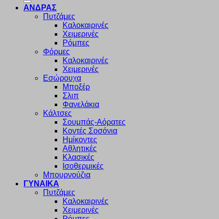
ΑΝΔΡΑΣ
Πυτζάμες
Καλοκαιρινές
Χειμερινές
Ρόμπες
Φόρμες
Καλοκαιρινές
Χειμερινές
Εσώρουχα
Μποξέρ
Σλιπ
Φανελάκια
Κάλτσες
Σουμπάς-Αόρατες
Κοντές Σοσόνια
Ημίκοντες
Αθλητικές
Κλασικές
Ισοθερμικές
Μπουρνούζια
ΓΥΝΑΙΚΑ
Πυτζάμες
Καλοκαιρινές
Χειμερινές
Ρόμπες