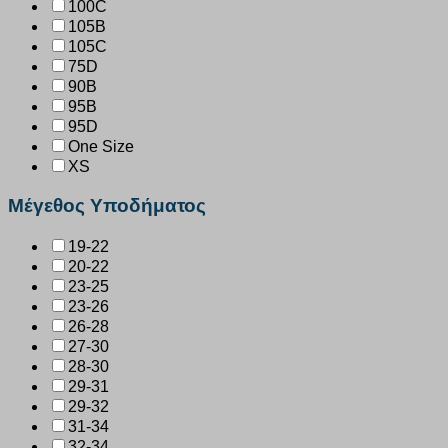
100C
105B
105C
75D
90B
95B
95D
One Size
XS
Μέγεθος Υποδήματος
19-22
20-22
23-25
23-26
26-28
27-30
28-30
29-31
29-32
31-34
32-34