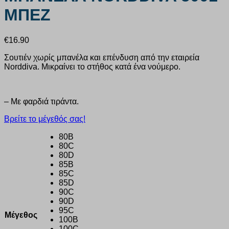
ΜΠΕΖ
€
16.90
Σουτιέν χωρίς μπανέλα και επένδυση από την εταιρεία
Norddiva. Μικραίνει το στήθος κατά ένα νούμερο.
– Με φαρδιά τιράντα.
Βρείτε το μέγεθός σας!
80B
80C
80D
85B
85C
85D
90C
90D
95C
Μέγεθος
100B
100C