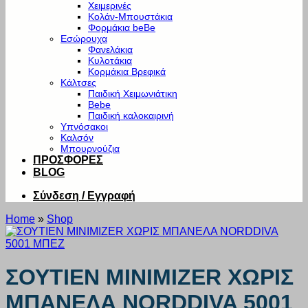
Χειμερινές
Κολάν-Μπουστάκια
Φορμάκια beBe
Εσώρουχα
Φανελάκια
Κυλοτάκια
Κορμάκια Βρεφικά
Κάλτσες
Παιδική Χειμωνιάτικη
Bebe
Παιδική καλοκαιρινή
Υπνόσακοι
Καλσόν
Μπουρνούζια
ΠΡΟΣΦΟΡΕΣ
BLOG
Σύνδεση / Εγγραφή
Home
»
Shop
ΣΟΥΤΙΕΝ MINIMIZER ΧΩΡΙΣ
ΜΠΑΝΕΛΑ NORDDIVA 5001