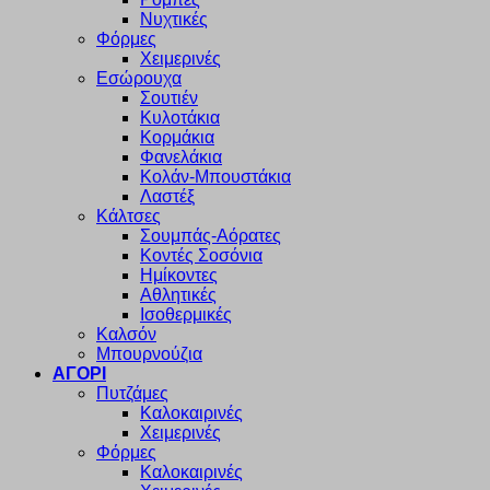
Νυχτικές
Φόρμες
Χειμερινές
Εσώρουχα
Σουτιέν
Κυλοτάκια
Κορμάκια
Φανελάκια
Κολάν-Μπουστάκια
Λαστέξ
Κάλτσες
Σουμπάς-Αόρατες
Κοντές Σοσόνια
Ημίκοντες
Αθλητικές
Ισοθερμικές
Καλσόν
Μπουρνούζια
ΑΓΟΡΙ
Πυτζάμες
Καλοκαιρινές
Χειμερινές
Φόρμες
Καλοκαιρινές