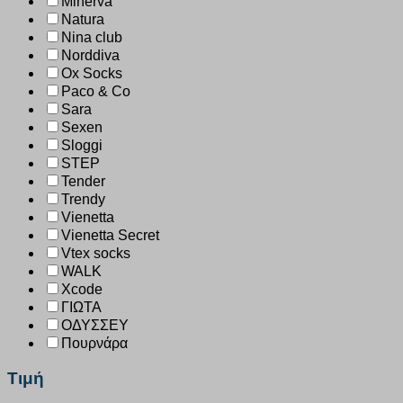
Minerva
Natura
Nina club
Norddiva
Ox Socks
Paco & Co
Sara
Sexen
Sloggi
STEP
Tender
Trendy
Vienetta
Vienetta Secret
Vtex socks
WALK
Xcode
ΓΙΩΤΑ
ΟΔΥΣΣΕΥ
Πουρνάρα
Τιμή