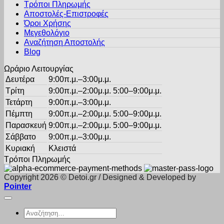
Τρόποι Πληρωμής
μπορούν
Αποστολές-Επιστροφές
να
Όροι Χρήσης
επιλεγούν
στη
Μεγεθολόγιο
σελίδα
Αναζήτηση Αποστολής
του
Blog
προϊόντος
Ωράριο Λειτουργίας
Δευτέρα
9:00π.μ.–3:00μ.μ.
Τρίτη
9:00π.μ.–2:00μ.μ. 5:00–9:00μ.μ.
Τετάρτη
9:00π.μ.–3:00μ.μ.
Πέμπτη
9:00π.μ.–2:00μ.μ. 5:00–9:00μ.μ.
Παρασκευή
9:00π.μ.–2:00μ.μ. 5:00–9:00μ.μ.
Σάββατο
9:00π.μ.–3:00μ.μ.
Κυριακή
Κλειστά
Τρόποι Πληρωμής
Copyright 2026 © Detoi.gr / Designed & Developed by
Pointer
Αναζήτηση
για: