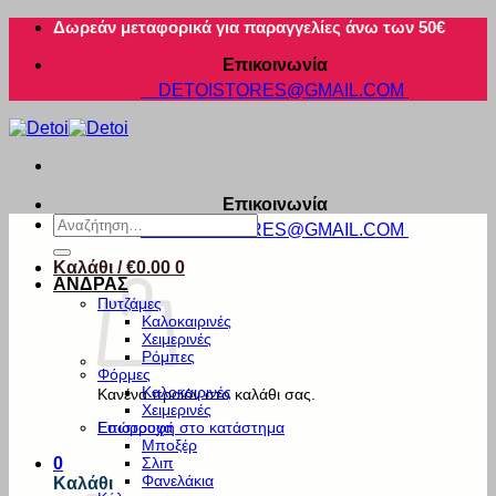
Μετάβαση
Δωρεάν μεταφορικά για παραγγελίες άνω των 50€
στο
Επικοινωνία
περιεχόμενο
DETOISTORES@GMAIL.COM
Επικοινωνία
Αναζήτηση
DETOISTORES@GMAIL.COM
για:
Καλάθι /
€
0.00
0
ΑΝΔΡΑΣ
Πυτζάμες
Καλοκαιρινές
Χειμερινές
Ρόμπες
Φόρμες
Καλοκαιρινές
Κανένα προϊόν στο καλάθι σας.
Χειμερινές
Εσώρουχα
Επιστροφή στο κατάστημα
Μποξέρ
Σλιπ
0
Φανελάκια
Καλάθι