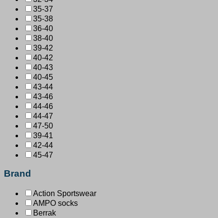
35-37
35-38
36-40
38-40
39-42
40-42
40-43
40-45
43-44
43-46
44-46
44-47
47-50
39-41
42-44
45-47
Brand
Action Sportswear
AMPO socks
Berrak