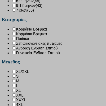
6-9 μηνών
(48)
9-12 μηνών
(43)
7 ετών
(35)
Κατηγορίες
Κορμάκια Βρεφικά
Κορμάκια Βρεφικά
Παιδικά
Σετ Οικογενειακές πυτζάμες
Ανδρική Ένδυση Σπιτιού
Γυναικεία Ένδυση Σπιτιού
Μέγεθος
XL/XXL
S
M
L
XL
XXL
XXXL
4XL