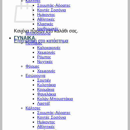
Κάλτσες
Σουμπάς-Αόρατες
Κοντές Σοσόνια
Ημίκοντες
Αθλητικές
Κλασικές
Ισοθερμικές
Κανένα προϊόν στο καλάθι σας.
Μπουρνούζια
ΓΥΝΑΙΚΑ
Επιστροφή στο κατάστημα
Πυτζάμες
Καλοκαιρινές
Χειμερινές
Ρόμπες
Νυχτικές
Φόρμες
Χειμερινές
Εσώρουχα
Σουτιέν
Κυλοτάκια
Κορμάκια
Φανελάκια
Κολάν-Μπουστάκια
Λαστέξ
Κάλτσες
Σουμπάς-Αόρατες
Κοντές Σοσόνια
Ημίκοντες
Αθλητικές