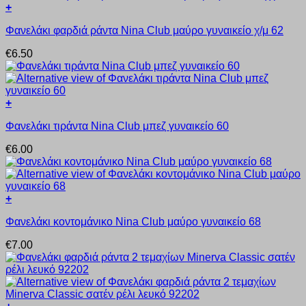
+
Αυτό
Φανελάκι φαρδιά ράντα Nina Club μαύρο γυναικείο χ/μ 62
το
προϊόν
€
6.50
έχει
πολλαπλές
παραλλαγές.
Οι
+
επιλογές
Αυτό
μπορούν
Φανελάκι τιράντα Nina Club μπεζ γυναικείο 60
το
να
προϊόν
επιλεγούν
€
6.00
έχει
στη
πολλαπλές
σελίδα
παραλλαγές.
του
Οι
προϊόντος
+
επιλογές
Αυτό
μπορούν
Φανελάκι κοντομάνικο Nina Club μαύρο γυναικείο 68
το
να
προϊόν
επιλεγούν
€
7.00
έχει
στη
πολλαπλές
σελίδα
παραλλαγές.
του
Οι
προϊόντος
επιλογές