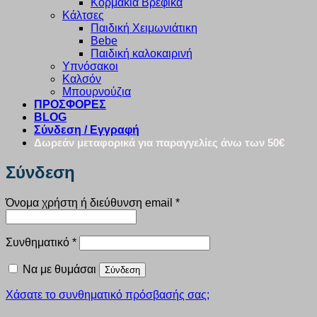
Κορμάκια Βρεφικά
Κάλτσες
Παιδική Χειμωνιάτικη
Bebe
Παιδική καλοκαιρινή
Υπνόσακοι
Καλσόν
Μπουρνούζια
ΠΡΟΣΦΟΡΕΣ
BLOG
Σύνδεση / Εγγραφή
Δωρεάν μεταφορικά για παραγγελίες άνω των 50€
Σύνδεση
Απαιτείται
Όνομα χρήστη ή διεύθυνση email
*
Απαιτείται
Συνθηματικό
*
Να με θυμάσαι
Σύνδεση
Χάσατε το συνθηματικό πρόσβασής σας;