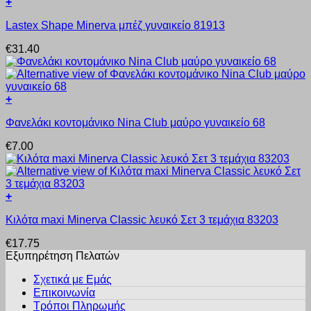
+
επιλογές
Αυτό
μπορούν
Lastex Shape Minerva μπέζ γυναικείο 81913
το
να
προϊόν
επιλεγούν
€
31.40
έχει
στη
πολλαπλές
σελίδα
παραλλαγές.
του
Οι
προϊόντος
+
επιλογές
Αυτό
μπορούν
Φανελάκι κοντομάνικο Nina Club μαύρο γυναικείο 68
το
να
προϊόν
επιλεγούν
€
7.00
έχει
στη
πολλαπλές
σελίδα
παραλλαγές.
του
Οι
προϊόντος
+
επιλογές
Αυτό
μπορούν
Κιλότα maxi Minerva Classic λευκό Σετ 3 τεμάχια 83203
το
να
προϊόν
επιλεγούν
€
17.75
έχει
στη
Εξυπηρέτηση Πελατών
πολλαπλές
σελίδα
παραλλαγές.
του
Σχετικά με Εμάς
Οι
προϊόντος
Επικοινωνία
επιλογές
Τρόποι Πληρωμής
μπορούν