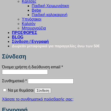
Κάλτσες
Παιδική Χειμωνιάτικη
Bebe
Παιδική καλοκαιρινή
Υπνόσακοι
Καλσόν
Μπουρνούζια
ΠΡΟΣΦΟΡΕΣ
BLOG
Σύνδεση / Εγγραφή
Δωρεάν μεταφορικά για παραγγελίες άνω των 50€
Σύνδεση
Απαιτείται
Όνομα χρήστη ή διεύθυνση email
*
Απαιτείται
Συνθηματικό
*
Να με θυμάσαι
Σύνδεση
Χάσατε το συνθηματικό πρόσβασής σας;
Εγγραφή