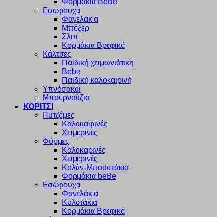
Φορμάκια BeBe
Εσώρουχα
Φανελάκια
Μπόξερ
Σλιπ
Κορμάκια Βρεφικά
Κάλτσες
Παιδική χειμωνιάτικη
Bebe
Παιδική καλοκαιρινή
Υπνόσακοι
Μπουρνούζια
ΚΟΡΙΤΣΙ
Πυτζάμες
Καλοκαιρινές
Χειμερινές
Φόρμες
Καλοκαρινές
Χειμερινές
Κολάν-Μπουστάκια
Φορμάκια beBe
Εσώρουχα
Φανελάκια
Κυλοτάκια
Κορμάκια Βρεφικά