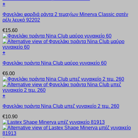
+
Αυτό
Φανελάκι φαρδιά ράντα 2 τεμαχίων Minerva Classic σατέν
το
ρέλι λευκό 92202
προϊόν
έχει
€
15.60
πολλαπλές
παραλλαγές.
Οι
επιλογές
+
μπορούν
Αυτό
να
Φανελάκι τιράντα Nina Club μαύρο γυναικείο 60
το
επιλεγούν
προϊόν
στη
€
6.00
έχει
σελίδα
πολλαπλές
του
παραλλαγές.
προϊόντος
Οι
+
επιλογές
Αυτό
μπορούν
Φανελάκι τιράντα Nina Club μπεζ γυναικείο 2 τεμ. 260
το
να
προϊόν
επιλεγούν
€
10.90
έχει
στη
πολλαπλές
σελίδα
παραλλαγές.
του
Οι
προϊόντος