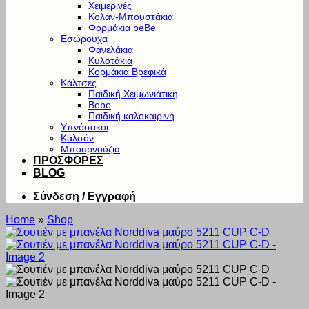
Χειμερινές
Κολάν-Μπουστάκια
Φορμάκια beBe
Εσώρουχα
Φανελάκια
Κυλοτάκια
Κορμάκια Βρεφικά
Κάλτσες
Παιδική Χειμωνιάτικη
Bebe
Παιδική καλοκαιρινή
Υπνόσακοι
Καλσόν
Μπουρνούζια
ΠΡΟΣΦΟΡΕΣ
BLOG
Σύνδεση / Εγγραφή
Home
»
Shop