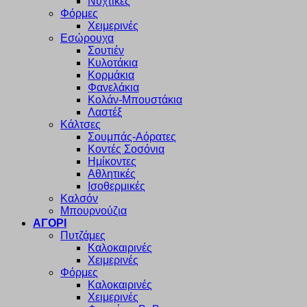
Νυχτικές
Φόρμες
Χειμερινές
Εσώρουχα
Σουτιέν
Κυλοτάκια
Κορμάκια
Φανελάκια
Κολάν-Μπουστάκια
Λαστέξ
Κάλτσες
Σουμπάς-Αόρατες
Κοντές Σοσόνια
Ημίκοντες
Αθλητικές
Ισοθερμικές
Καλσόν
Μπουρνούζια
ΑΓΟΡΙ
Πυτζάμες
Καλοκαιρινές
Χειμερινές
Φόρμες
Καλοκαιρινές
Χειμερινές