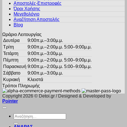
Αποστολές-Επιστροφές
να
Όροι Χρήσης
επιλεγούν
στη
Μεγεθολόγιο
σελίδα
Αναζήτηση Αποστολής
του
Blog
προϊόντος
Ωράριο Λειτουργίας
Δευτέρα
9:00π.μ.–3:00μ.μ.
Τρίτη
9:00π.μ.–2:00μ.μ. 5:00–9:00μ.μ.
Τετάρτη
9:00π.μ.–3:00μ.μ.
Πέμπτη
9:00π.μ.–2:00μ.μ. 5:00–9:00μ.μ.
Παρασκευή
9:00π.μ.–2:00μ.μ. 5:00–9:00μ.μ.
Σάββατο
9:00π.μ.–3:00μ.μ.
Κυριακή
Κλειστά
Τρόποι Πληρωμής
Copyright 2026 © Detoi.gr / Designed & Developed by
Pointer
Αναζήτηση
για:
ΑΝΔΡΑΣ