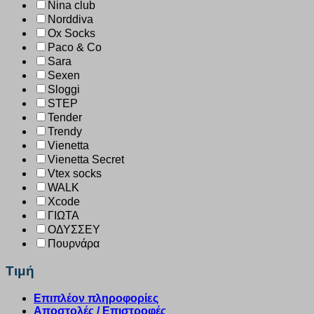
Nina club
Norddiva
Ox Socks
Paco & Co
Sara
Sexen
Sloggi
STEP
Tender
Trendy
Vienetta
Vienetta Secret
Vtex socks
WALK
Xcode
ΓΙΩΤΑ
ΟΔΥΣΣΕΥ
Πουρνάρα
Τιμή
Επιπλέον πληροφορίες
Αποστολές / Επιστροφές