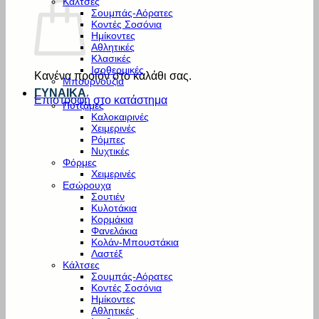
Κάλτσες
Σουμπάς-Αόρατες
Κοντές Σοσόνια
Ημίκοντες
Αθλητικές
Κλασικές
Ισοθερμικές
Κανένα προϊόν στο καλάθι σας.
Μπουρνούζια
ΓΥΝΑΙΚΑ
Επιστροφή στο κατάστημα
Πυτζάμες
Καλοκαιρινές
Χειμερινές
Ρόμπες
Νυχτικές
Φόρμες
Χειμερινές
Εσώρουχα
Σουτιέν
Κυλοτάκια
Κορμάκια
Φανελάκια
Κολάν-Μπουστάκια
Λαστέξ
Κάλτσες
Σουμπάς-Αόρατες
Κοντές Σοσόνια
Ημίκοντες
Αθλητικές