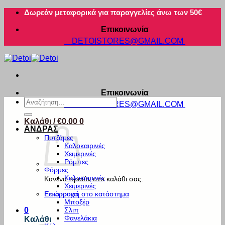
Μετάβαση
Δωρεάν μεταφορικά για παραγγελίες άνω των 50€
στο
Επικοινωνία
περιεχόμενο
DETOISTORES@GMAIL.COM
Επικοινωνία
Αναζήτηση
DETOISTORES@GMAIL.COM
για:
Καλάθι /
€
0.00
0
ΑΝΔΡΑΣ
Πυτζάμες
Καλοκαιρινές
Χειμερινές
Ρόμπες
Φόρμες
Καλοκαιρινές
Κανένα προϊόν στο καλάθι σας.
Χειμερινές
Εσώρουχα
Επιστροφή στο κατάστημα
Μποξέρ
Σλιπ
0
Φανελάκια
Καλάθι