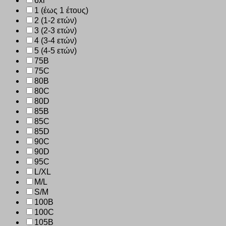
6xl
1 (έως 1 έτους)
2 (1-2 ετών)
3 (2-3 ετών)
4 (3-4 ετών)
5 (4-5 ετών)
75B
75C
80B
80C
80D
85B
85C
85D
90C
90D
95C
L/XL
M/L
S/M
100B
100C
105B