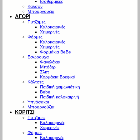
Ισοθερμικές
Καλσόν
Μπουρνούζια
ΑΓΟΡΙ
Πυτζάμες
Καλοκαιρινές
Χειμερινές
Φόρμες
Καλοκαιρινές
Χειμερινές
Φορμάκια BeBe
Εσώρουχα
Φανελάκια
Μπόξερ
Σλιπ
Κορμάκια Βρεφικά
Κάλτσες
Παιδική χειμωνιάτικη
Bebe
Παιδική καλοκαιρινή
Υπνόσακοι
Μπουρνούζια
ΚΟΡΙΤΣΙ
Πυτζάμες
Καλοκαιρινές
Χειμερινές
Φόρμες
Καλοκαρινές