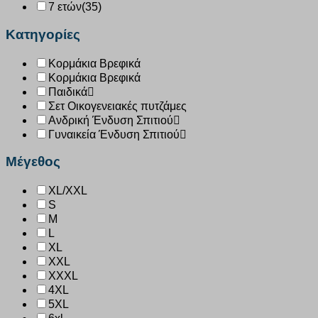
7 ετών
(35)
Κατηγορίες
Κορμάκια Βρεφικά
Κορμάκια Βρεφικά
Παιδικά
Σετ Οικογενειακές πυτζάμες
Ανδρική Ένδυση Σπιτιού
Γυναικεία Ένδυση Σπιτιού
Μέγεθος
XL/XXL
S
M
L
XL
XXL
XXXL
4XL
5XL