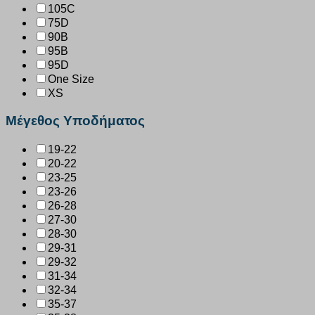
105C
75D
90B
95B
95D
One Size
XS
Μέγεθος Υποδήματος
19-22
20-22
23-25
23-26
26-28
27-30
28-30
29-31
29-32
31-34
32-34
35-37