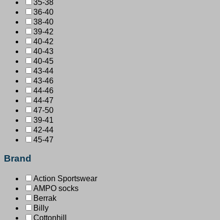
35-38
36-40
38-40
39-42
40-42
40-43
40-45
43-44
43-46
44-46
44-47
47-50
39-41
42-44
45-47
Brand
Action Sportswear
AMPO socks
Berrak
Billy
Cottonhill