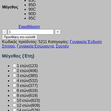
85C
85D
Μέγεθος
90C
90D
95C
Εκκαθάριση
Σουτιέν
με
Προσθήκη στο καλάθι
μπανέλα
Κωδικός προϊόντος:
5211
Κατηγορίες:
Γυναικεία Ένδυση
Norddiva
Σπιτιού
,
Γυναικεία Εσώρουχα
,
Σουτιέν
μαύρο
5211
Μέγεθος (Έτη)
CUP
C-
1 ετών
(123)
D
2 ετών
(406)
ποσότητα
3 ετών
(385)
4 ετών
(532)
5 ετών
(377)
6 ετών
(616)
8 ετών
(619)
10 ετών
(623)
12 ετών
(609)
14 ετών
(576)