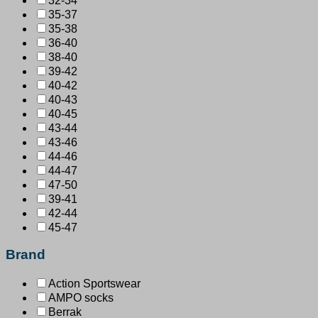
32-34
35-37
35-38
36-40
38-40
39-42
40-42
40-43
40-45
43-44
43-46
44-46
44-47
47-50
39-41
42-44
45-47
Brand
Action Sportswear
AMPO socks
Berrak