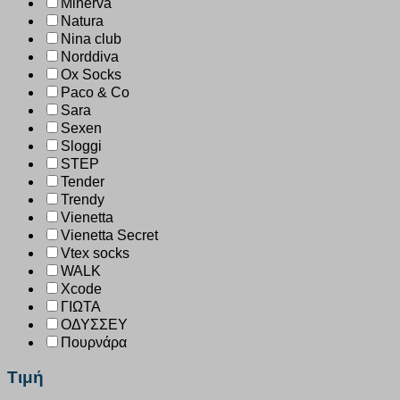
Minerva
Natura
Nina club
Norddiva
Ox Socks
Paco & Co
Sara
Sexen
Sloggi
STEP
Tender
Trendy
Vienetta
Vienetta Secret
Vtex socks
WALK
Xcode
ΓΙΩΤΑ
ΟΔΥΣΣΕΥ
Πουρνάρα
Τιμή