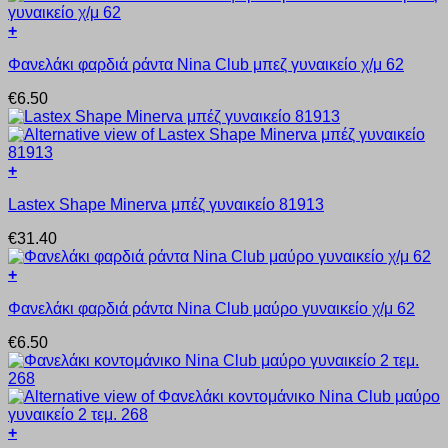
+
Αυτό
Φανελάκι φαρδιά ράντα Nina Club μπεζ γυναικείο χ/μ 62
το
προϊόν
€
6.50
έχει
πολλαπλές
παραλλαγές.
Οι
+
επιλογές
Αυτό
μπορούν
Lastex Shape Minerva μπέζ γυναικείο 81913
το
να
προϊόν
επιλεγούν
€
31.40
έχει
στη
πολλαπλές
σελίδα
+
παραλλαγές.
του
Αυτό
Οι
προϊόντος
Φανελάκι φαρδιά ράντα Nina Club μαύρο γυναικείο χ/μ 62
το
επιλογές
προϊόν
μπορούν
€
6.50
έχει
να
πολλαπλές
επιλεγούν
παραλλαγές.
στη
Οι
σελίδα
επιλογές
του
+
μπορούν
προϊόντος