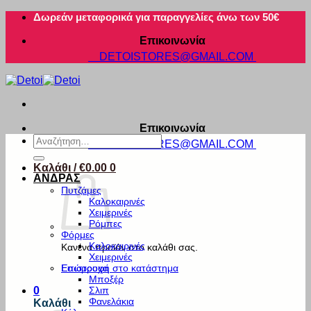
Μετάβαση
Δωρεάν μεταφορικά για παραγγελίες άνω των 50€
στο
Επικοινωνία
περιεχόμενο
DETOISTORES@GMAIL.COM
Επικοινωνία
Αναζήτηση
DETOISTORES@GMAIL.COM
για:
Καλάθι /
€
0.00
0
ΑΝΔΡΑΣ
Πυτζάμες
Καλοκαιρινές
Χειμερινές
Ρόμπες
Φόρμες
Καλοκαιρινές
Κανένα προϊόν στο καλάθι σας.
Χειμερινές
Εσώρουχα
Επιστροφή στο κατάστημα
Μποξέρ
Σλιπ
0
Φανελάκια
Καλάθι