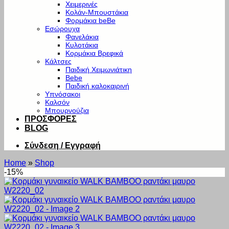
Χειμερινές
Κολάν-Μπουστάκια
Φορμάκια beBe
Εσώρουχα
Φανελάκια
Κυλοτάκια
Κορμάκια Βρεφικά
Κάλτσες
Παιδική Χειμωνιάτικη
Bebe
Παιδική καλοκαιρινή
Υπνόσακοι
Καλσόν
Μπουρνούζια
ΠΡΟΣΦΟΡΕΣ
BLOG
Σύνδεση / Εγγραφή
Home
»
Shop
-15%