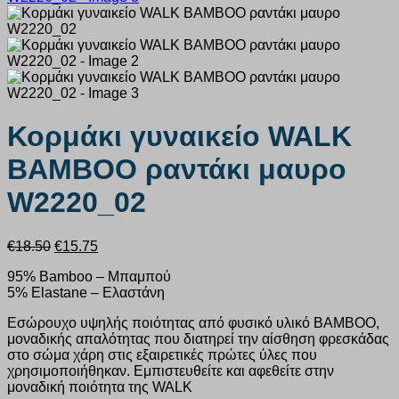
Κορμάκι γυναικείο WALK
BAMBOO ραντάκι μαυρο
W2220_02
Original
Η
€
18.50
€
15.75
price
τρέχουσα
95% Bamboo – Μπαμπού
was:
τιμή
5% Elastane – Ελαστάνη
€18.50.
είναι:
€15.75.
Εσώρουχο υψηλής ποιότητας από φυσικό υλικό BAMBOO,
μοναδικής απαλότητας που διατηρεί την αίσθηση φρεσκάδας
στο σώμα χάρη στις εξαιρετικές πρώτες ύλες που
χρησιμοποιήθηκαν. Εμπιστευθείτε και αφεθείτε στην
μοναδική ποιότητα της WALK