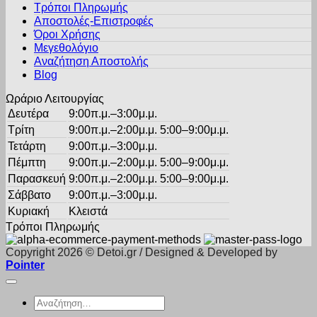
Τρόποι Πληρωμής
μπορούν
Αποστολές-Επιστροφές
να
Όροι Χρήσης
επιλεγούν
στη
Μεγεθολόγιο
σελίδα
Αναζήτηση Αποστολής
του
Blog
προϊόντος
Ωράριο Λειτουργίας
Δευτέρα
9:00π.μ.–3:00μ.μ.
Τρίτη
9:00π.μ.–2:00μ.μ. 5:00–9:00μ.μ.
Τετάρτη
9:00π.μ.–3:00μ.μ.
Πέμπτη
9:00π.μ.–2:00μ.μ. 5:00–9:00μ.μ.
Παρασκευή
9:00π.μ.–2:00μ.μ. 5:00–9:00μ.μ.
Σάββατο
9:00π.μ.–3:00μ.μ.
Κυριακή
Κλειστά
Τρόποι Πληρωμής
Copyright 2026 © Detoi.gr / Designed & Developed by
Pointer
Αναζήτηση
για: