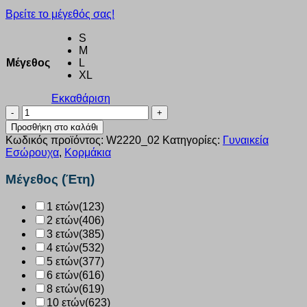
Βρείτε το μέγεθός σας!
S
M
Μέγεθος
L
XL
Εκκαθάριση
Κορμάκι
γυναικείο
Προσθήκη στο καλάθι
WALK
Κωδικός προϊόντος:
W2220_02
Κατηγορίες:
Γυναικεία
BAMBOO
Εσώρουχα
,
Κορμάκια
ραντάκι
μαυρο
Μέγεθος (Έτη)
W2220_02
ποσότητα
1 ετών
(123)
2 ετών
(406)
3 ετών
(385)
4 ετών
(532)
5 ετών
(377)
6 ετών
(616)
8 ετών
(619)
10 ετών
(623)