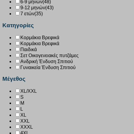
6-9 μηνών
(48)
9-12 μηνών
(43)
7 ετών
(35)
Κατηγορίες
Κορμάκια Βρεφικά
Κορμάκια Βρεφικά
Παιδικά
Σετ Οικογενειακές πυτζάμες
Ανδρική Ένδυση Σπιτιού
Γυναικεία Ένδυση Σπιτιού
Μέγεθος
XL/XXL
S
M
L
XL
XXL
XXXL
4XL