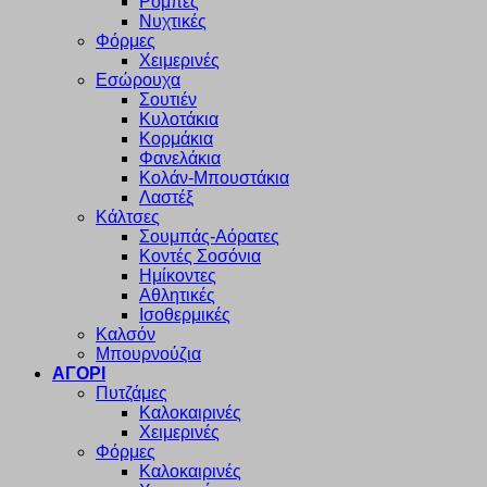
Ρόμπες
Νυχτικές
Φόρμες
Χειμερινές
Εσώρουχα
Σουτιέν
Κυλοτάκια
Κορμάκια
Φανελάκια
Κολάν-Μπουστάκια
Λαστέξ
Κάλτσες
Σουμπάς-Αόρατες
Κοντές Σοσόνια
Ημίκοντες
Αθλητικές
Ισοθερμικές
Καλσόν
Μπουρνούζια
ΑΓΟΡΙ
Πυτζάμες
Καλοκαιρινές
Χειμερινές
Φόρμες
Καλοκαιρινές