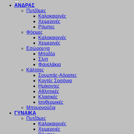
ΑΝΔΡΑΣ
Πυτζάμες
Καλοκαιρινές
Χειμερινές
Ρόμπες
Φόρμες
Καλοκαιρινές
Χειμερινές
Εσώρουχα
Μποξέρ
Σλιπ
Φανελάκια
Κάλτσες
Σουμπάς-Αόρατες
Κοντές Σοσόνια
Ημίκοντες
Αθλητικές
Κλασικές
Ισοθερμικές
Μπουρνούζια
ΓΥΝΑΙΚΑ
Πυτζάμες
Καλοκαιρινές
Χειμερινές