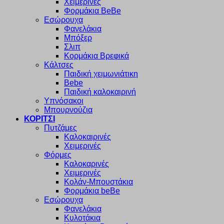
Χειμερινές
Φορμάκια BeBe
Εσώρουχα
Φανελάκια
Μπόξερ
Σλιπ
Κορμάκια Βρεφικά
Κάλτσες
Παιδική χειμωνιάτικη
Bebe
Παιδική καλοκαιρινή
Υπνόσακοι
Μπουρνούζια
ΚΟΡΙΤΣΙ
Πυτζάμες
Καλοκαιρινές
Χειμερινές
Φόρμες
Καλοκαρινές
Χειμερινές
Κολάν-Μπουστάκια
Φορμάκια beBe
Εσώρουχα
Φανελάκια
Κυλοτάκια