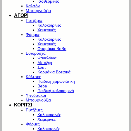
Ισοθερμικές
Καλσόν
Μπουρνούζια
ΑΓΟΡΙ
Πυτζάμες
Καλοκαιρινές
Χειμερινές
Φόρμες
Καλοκαιρινές
Χειμερινές
Φορμάκια BeBe
Εσώρουχα
Φανελάκια
Μπόξερ
Σλιπ
Κορμάκια Βρεφικά
Κάλτσες
Παιδική χειμωνιάτικη
Bebe
Παιδική καλοκαιρινή
Υπνόσακοι
Μπουρνούζια
ΚΟΡΙΤΣΙ
Πυτζάμες
Καλοκαιρινές
Χειμερινές
Φόρμες
Καλοκαρινές