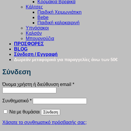
Κορμάκια Βρεφικά
Κάλτσες
Παιδική Χειμωνιάτικη
Bebe
Παιδική καλοκαιρινή
Υπνόσακοι
Καλσόν
Μπουρνούζια
ΠΡΟΣΦΟΡΕΣ
BLOG
Σύνδεση / Εγγραφή
Δωρεάν μεταφορικά για παραγγελίες άνω των 50€
Σύνδεση
Απαιτείται
Όνομα χρήστη ή διεύθυνση email
*
Απαιτείται
Συνθηματικό
*
Να με θυμάσαι
Σύνδεση
Χάσατε το συνθηματικό πρόσβασής σας;