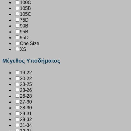
100C
105B
105C
75D
90B
95B
95D
One Size
XS
Μέγεθος Υποδήματος
19-22
20-22
23-25
23-26
26-28
27-30
28-30
29-31
29-32
31-34