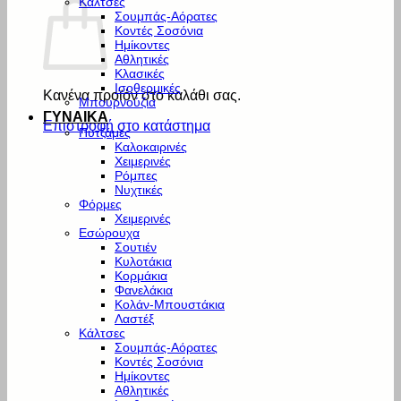
Κάλτσες
Σουμπάς-Αόρατες
Κοντές Σοσόνια
Ημίκοντες
Αθλητικές
Κλασικές
Ισοθερμικές
Κανένα προϊόν στο καλάθι σας.
Μπουρνούζια
ΓΥΝΑΙΚΑ
Επιστροφή στο κατάστημα
Πυτζάμες
Καλοκαιρινές
Χειμερινές
Ρόμπες
Νυχτικές
Φόρμες
Χειμερινές
Εσώρουχα
Σουτιέν
Κυλοτάκια
Κορμάκια
Φανελάκια
Κολάν-Μπουστάκια
Λαστέξ
Κάλτσες
Σουμπάς-Αόρατες
Κοντές Σοσόνια
Ημίκοντες
Αθλητικές