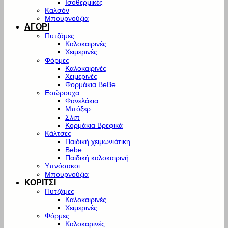
Ισοθερμικές
Καλσόν
Μπουρνούζια
ΑΓΟΡΙ
Πυτζάμες
Καλοκαιρινές
Χειμερινές
Φόρμες
Καλοκαιρινές
Χειμερινές
Φορμάκια BeBe
Εσώρουχα
Φανελάκια
Μπόξερ
Σλιπ
Κορμάκια Βρεφικά
Κάλτσες
Παιδική χειμωνιάτικη
Bebe
Παιδική καλοκαιρινή
Υπνόσακοι
Μπουρνούζια
ΚΟΡΙΤΣΙ
Πυτζάμες
Καλοκαιρινές
Χειμερινές
Φόρμες
Καλοκαρινές