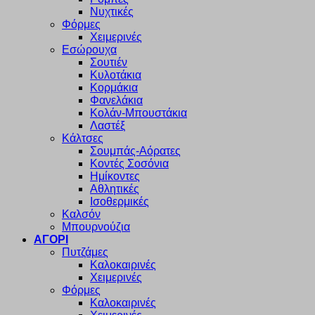
Νυχτικές
Φόρμες
Χειμερινές
Εσώρουχα
Σουτιέν
Κυλοτάκια
Κορμάκια
Φανελάκια
Κολάν-Μπουστάκια
Λαστέξ
Κάλτσες
Σουμπάς-Αόρατες
Κοντές Σοσόνια
Ημίκοντες
Αθλητικές
Ισοθερμικές
Καλσόν
Μπουρνούζια
ΑΓΟΡΙ
Πυτζάμες
Καλοκαιρινές
Χειμερινές
Φόρμες
Καλοκαιρινές