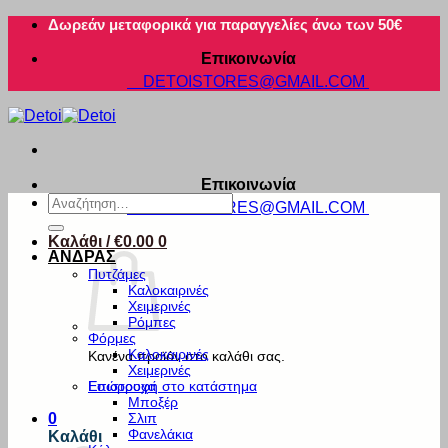
Μετάβαση
Δωρεάν μεταφορικά για παραγγελίες άνω των 50€
στο
Επικοινωνία
περιεχόμενο
DETOISTORES@GMAIL.COM
Επικοινωνία
Αναζήτηση
DETOISTORES@GMAIL.COM
για:
Καλάθι /
€
0.00
0
ΑΝΔΡΑΣ
Πυτζάμες
Καλοκαιρινές
Χειμερινές
Ρόμπες
Φόρμες
Καλοκαιρινές
Κανένα προϊόν στο καλάθι σας.
Χειμερινές
Εσώρουχα
Επιστροφή στο κατάστημα
Μποξέρ
Σλιπ
0
Φανελάκια
Καλάθι