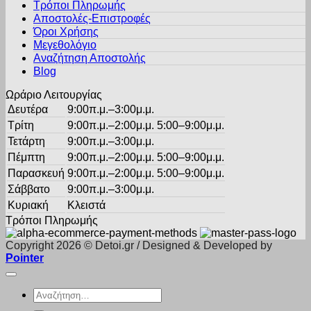
Τρόποι Πληρωμής
μπορούν
Αποστολές-Επιστροφές
να
Όροι Χρήσης
επιλεγούν
στη
Μεγεθολόγιο
σελίδα
Αναζήτηση Αποστολής
του
Blog
προϊόντος
Ωράριο Λειτουργίας
Δευτέρα
9:00π.μ.–3:00μ.μ.
Τρίτη
9:00π.μ.–2:00μ.μ. 5:00–9:00μ.μ.
Τετάρτη
9:00π.μ.–3:00μ.μ.
Πέμπτη
9:00π.μ.–2:00μ.μ. 5:00–9:00μ.μ.
Παρασκευή
9:00π.μ.–2:00μ.μ. 5:00–9:00μ.μ.
Σάββατο
9:00π.μ.–3:00μ.μ.
Κυριακή
Κλειστά
Τρόποι Πληρωμής
Copyright 2026 © Detoi.gr / Designed & Developed by
Pointer
Αναζήτηση
για: