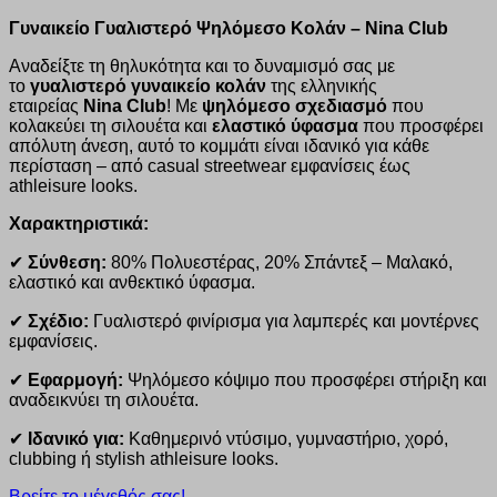
Γυναικείο Γυαλιστερό Ψηλόμεσο Κολάν – Nina Club
Αναδείξτε τη θηλυκότητα και το δυναμισμό σας με
το
γυαλιστερό γυναικείο κολάν
της ελληνικής
εταιρείας
Nina Club
! Με
ψηλόμεσο σχεδιασμό
που
κολακεύει τη σιλουέτα και
ελαστικό ύφασμα
που προσφέρει
απόλυτη άνεση, αυτό το κομμάτι είναι ιδανικό για κάθε
περίσταση – από casual streetwear εμφανίσεις έως
athleisure looks.
Χαρακτηριστικά:
✔
Σύνθεση:
80% Πολυεστέρας, 20% Σπάντεξ – Μαλακό,
ελαστικό και ανθεκτικό ύφασμα.
✔
Σχέδιο:
Γυαλιστερό φινίρισμα για λαμπερές και μοντέρνες
εμφανίσεις.
✔
Εφαρμογή:
Ψηλόμεσο κόψιμο που προσφέρει στήριξη και
αναδεικνύει τη σιλουέτα.
✔
Ιδανικό για:
Καθημερινό ντύσιμο, γυμναστήριο, χορό,
clubbing ή stylish athleisure looks.
Βρείτε το μέγεθός σας!