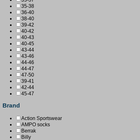
35-38
36-40
38-40
39-42
40-42
40-43
40-45
43-44
43-46
44-46
44-47
47-50
39-41
42-44
45-47
Brand
Action Sportswear
AMPO socks
Berrak
Billy