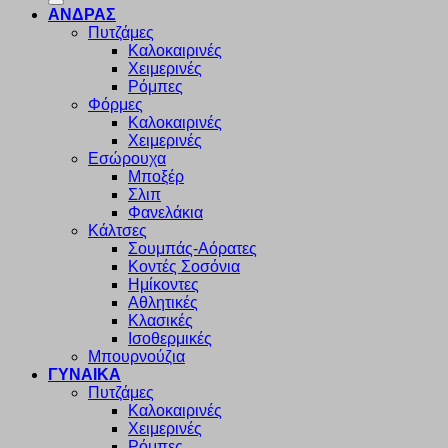
ΑΝΔΡΑΣ
Πυτζάμες
Καλοκαιρινές
Χειμερινές
Ρόμπες
Φόρμες
Καλοκαιρινές
Χειμερινές
Εσώρουχα
Μποξέρ
Σλιπ
Φανελάκια
Κάλτσες
Σουμπάς-Αόρατες
Κοντές Σοσόνια
Ημίκοντες
Αθλητικές
Κλασικές
Ισοθερμικές
Μπουρνούζια
ΓΥΝΑΙΚΑ
Πυτζάμες
Καλοκαιρινές
Χειμερινές
Ρόμπες