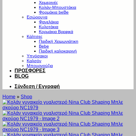
Χειμερινές
Κολάν-Μπουστάκια
Φορμάκια beBe
Εσώρουχα
Φανελάκια
Κυλοτάκια
Κορμάκια Βρεφικά
Κάλτσες
Παιδική Χειμωνιάτικη
Bebe
Παιδική καλοκαιρινή
Υπνόσακοι
Καλσόν
Μπουρνούζια
ΠΡΟΣΦΟΡΕΣ
BLOG
Σύνδεση / Εγγραφή
Home
»
Shop