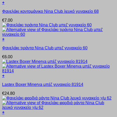
+
Αυτό
Φανελάκι κοντομάνικο Nina Club λευκό γυναικείο 68
το
προϊόν
€
7.00
έχει
πολλαπλές
παραλλαγές.
Οι
+
επιλογές
Αυτό
μπορούν
Φανελάκι τιράντα Nina Club μπεζ γυναικείο 60
το
να
προϊόν
επιλεγούν
€
6.00
έχει
στη
πολλαπλές
σελίδα
παραλλαγές.
του
Οι
προϊόντος
+
επιλογές
Αυτό
μπορούν
Lastex Boxer Minerva μπέζ γυναικείο 81914
το
να
προϊόν
επιλεγούν
€
24.80
έχει
στη
πολλαπλές
σελίδα
παραλλαγές.
του
Οι
προϊόντος
+
επιλογές
Αυτό