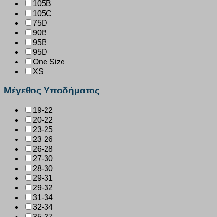
105B
105C
75D
90B
95B
95D
One Size
XS
Μέγεθος Υποδήματος
19-22
20-22
23-25
23-26
26-28
27-30
28-30
29-31
29-32
31-34
32-34
35-37