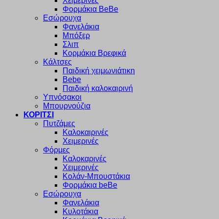
Χειμερινές
Φορμάκια BeBe
Εσώρουχα
Φανελάκια
Μπόξερ
Σλιπ
Κορμάκια Βρεφικά
Κάλτσες
Παιδική χειμωνιάτικη
Bebe
Παιδική καλοκαιρινή
Υπνόσακοι
Μπουρνούζια
ΚΟΡΙΤΣΙ
Πυτζάμες
Καλοκαιρινές
Χειμερινές
Φόρμες
Καλοκαρινές
Χειμερινές
Κολάν-Μπουστάκια
Φορμάκια beBe
Εσώρουχα
Φανελάκια
Κυλοτάκια