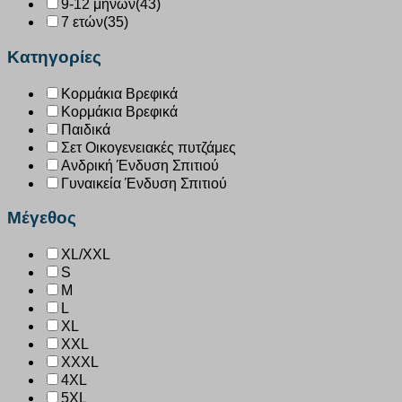
9-12 μηνών
(43)
7 ετών
(35)
Κατηγορίες
Κορμάκια Βρεφικά
Κορμάκια Βρεφικά
Παιδικά
Σετ Οικογενειακές πυτζάμες
Ανδρική Ένδυση Σπιτιού
Γυναικεία Ένδυση Σπιτιού
Μέγεθος
XL/XXL
S
M
L
XL
XXL
XXXL
4XL
5XL