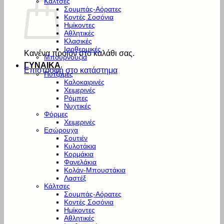
Κάλτσες
Σουμπάς-Αόρατες
Κοντές Σοσόνια
Ημίκοντες
Αθλητικές
Κλασικές
Ισοθερμικές
Κανένα προϊόν στο καλάθι σας.
Μπουρνούζια
ΓΥΝΑΙΚΑ
Επιστροφή στο κατάστημα
Πυτζάμες
Καλοκαιρινές
Χειμερινές
Ρόμπες
Νυχτικές
Φόρμες
Χειμερινές
Εσώρουχα
Σουτιέν
Κυλοτάκια
Κορμάκια
Φανελάκια
Κολάν-Μπουστάκια
Λαστέξ
Κάλτσες
Σουμπάς-Αόρατες
Κοντές Σοσόνια
Ημίκοντες
Αθλητικές