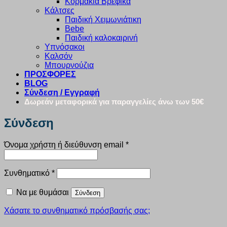
Κορμάκια Βρεφικά
Κάλτσες
Παιδική Χειμωνιάτικη
Bebe
Παιδική καλοκαιρινή
Υπνόσακοι
Καλσόν
Μπουρνούζια
ΠΡΟΣΦΟΡΕΣ
BLOG
Σύνδεση / Εγγραφή
Δωρεάν μεταφορικά για παραγγελίες άνω των 50€
Σύνδεση
Απαιτείται
Όνομα χρήστη ή διεύθυνση email
*
Απαιτείται
Συνθηματικό
*
Να με θυμάσαι
Σύνδεση
Χάσατε το συνθηματικό πρόσβασής σας;