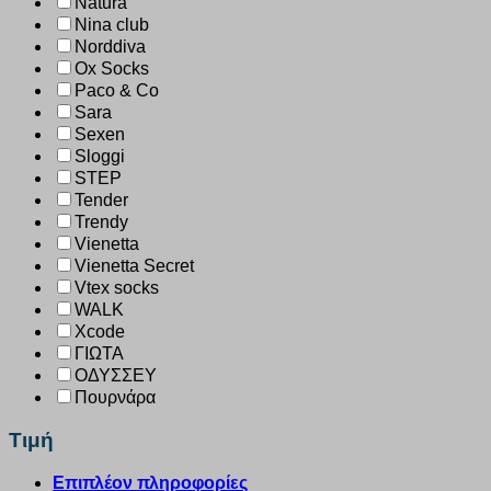
Natura
Nina club
Norddiva
Ox Socks
Paco & Co
Sara
Sexen
Sloggi
STEP
Tender
Trendy
Vienetta
Vienetta Secret
Vtex socks
WALK
Xcode
ΓΙΩΤΑ
ΟΔΥΣΣΕΥ
Πουρνάρα
Τιμή
Επιπλέον πληροφορίες