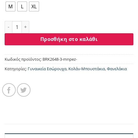
M
L
XL
Γυναικείο Laser Cut Crop Top Berrak – Μπεζ| Άνεση & Minim
Προσθήκη στο καλάθι
Κωδικός προϊόντος:
BRK2648-3-mnpez-
Κατηγορίες:
Γυναικεία Εσώρουχα
,
Κολάν-Μπουστάκια
,
Φανελάκια