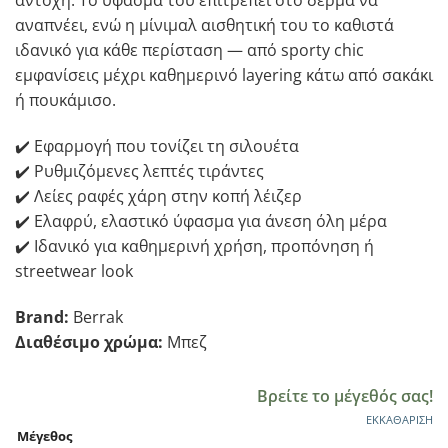
αντοχή. Το ύφασμά του επιτρέπει στο δέρμα να
αναπνέει, ενώ η μίνιμαλ αισθητική του το καθιστά
ιδανικό για κάθε περίσταση — από sporty chic
εμφανίσεις μέχρι καθημερινό layering κάτω από σακάκι
ή πουκάμισο.
✔️ Εφαρμογή που τονίζει τη σιλουέτα
✔️ Ρυθμιζόμενες λεπτές τιράντες
✔️ Λείες ραφές χάρη στην κοπή λέιζερ
✔️ Ελαφρύ, ελαστικό ύφασμα για άνεση όλη μέρα
✔️ Ιδανικό για καθημερινή χρήση, προπόνηση ή
streetwear look
Brand:
Berrak
Διαθέσιμο χρώμα:
Μπεζ
Βρείτε το μέγεθός σας!
ΕΚΚΑΘΆΡΙΣΗ
Μέγεθος