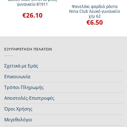
γυναικείο 81911
Φανελάκι φαρδιά ράντα
Nina Club λευκό γυναικείο
€
26.10
χ/μ 62
χουσα
€
6.50
ή
ι:
79.
ΕΞΥΠΗΡΈΤΗΣΗ ΠΕΛΑΤΏΝ
Σχετικά με Εμάς
Επικοινωνία
Τρόποι Πληρωμής
Αποστολές-Επιστροφές
Όροι Χρήσης
Μεγεθολόγιο