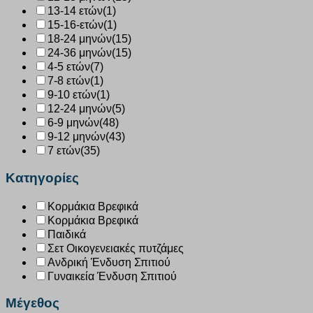
13-14 ετών
(1)
15-16-ετών
(1)
18-24 μηνών
(15)
24-36 μηνών
(15)
4-5 ετών
(7)
7-8 ετών
(1)
9-10 ετών
(1)
12-24 μηνών
(5)
6-9 μηνών
(48)
9-12 μηνών
(43)
7 ετών
(35)
Κατηγορίες
Κορμάκια Βρεφικά
Κορμάκια Βρεφικά
Παιδικά
Σετ Οικογενειακές πυτζάμες
Ανδρική Ένδυση Σπιτιού
Γυναικεία Ένδυση Σπιτιού
Μέγεθος