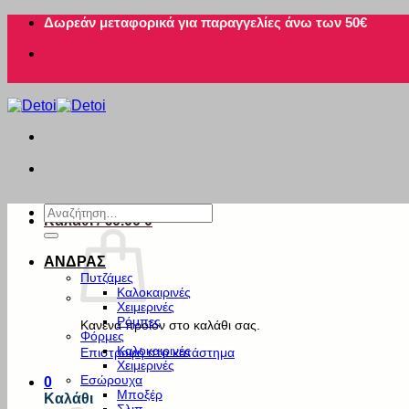
Μετάβαση
Δωρεάν μεταφορικά για παραγγελίες άνω των 50€
στο
περιεχόμενο
Αναζήτηση
Καλάθι /
€
0.00
0
για:
ΑΝΔΡΑΣ
Πυτζάμες
Καλοκαιρινές
Χειμερινές
Ρόμπες
Κανένα προϊόν στο καλάθι σας.
Φόρμες
Καλοκαιρινές
Επιστροφή στο κατάστημα
Χειμερινές
Εσώρουχα
0
Μποξέρ
Καλάθι