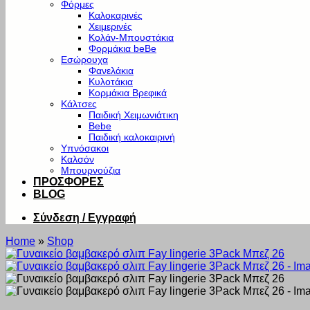
Φόρμες
Καλοκαρινές
Χειμερινές
Κολάν-Μπουστάκια
Φορμάκια beBe
Εσώρουχα
Φανελάκια
Κυλοτάκια
Κορμάκια Βρεφικά
Κάλτσες
Παιδική Χειμωνιάτικη
Bebe
Παιδική καλοκαιρινή
Υπνόσακοι
Καλσόν
Μπουρνούζια
ΠΡΟΣΦΟΡΕΣ
BLOG
Σύνδεση / Εγγραφή
Home
»
Shop