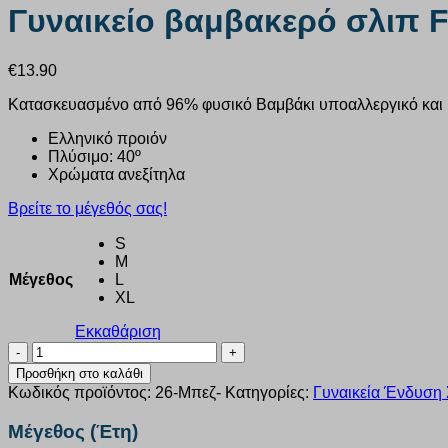
Γυναικείο βαμβακερό σλιπ F
€
13.90
Κατασκευασμένο από 96% φυσικό Βαμβάκι υποαλλεργικό και μό
Ελληνικό προιόν
Πλύσιμο: 40º
Χρώματα ανεξίτηλα
Βρείτε το μέγεθός σας!
S
M
Μέγεθος
L
XL
Εκκαθάριση
Γυναικείο
βαμβακερό
Προσθήκη στο καλάθι
σλιπ
Κωδικός προϊόντος:
26-Μπεζ-
Κατηγορίες:
Γυναικεία Ένδυση 
Fay
lingerie
Μέγεθος (Έτη)
3Pack