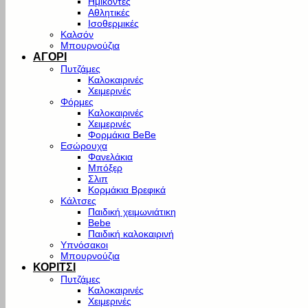
Ημίκοντες
Αθλητικές
Ισοθερμικές
Καλσόν
Μπουρνούζια
ΑΓΟΡΙ
Πυτζάμες
Καλοκαιρινές
Χειμερινές
Φόρμες
Καλοκαιρινές
Χειμερινές
Φορμάκια BeBe
Εσώρουχα
Φανελάκια
Μπόξερ
Σλιπ
Κορμάκια Βρεφικά
Κάλτσες
Παιδική χειμωνιάτικη
Bebe
Παιδική καλοκαιρινή
Υπνόσακοι
Μπουρνούζια
ΚΟΡΙΤΣΙ
Πυτζάμες
Καλοκαιρινές
Χειμερινές