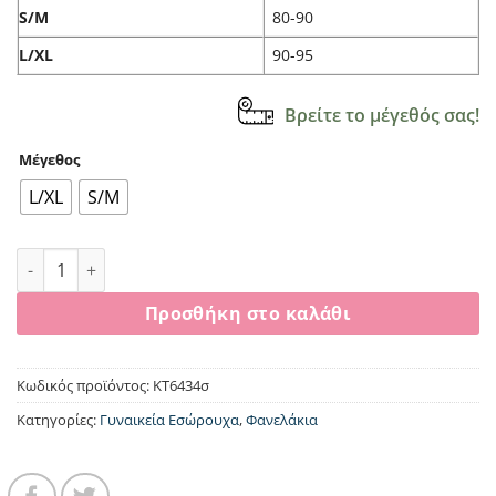
S/M
80-90
L/XL
90-95
Βρείτε το μέγεθός σας!
Μέγεθος
L/XL
S/M
Crop Top μπλούζα με δαντέλα Rib Kota σαπιο μηλο KT6434 
Προσθήκη στο καλάθι
Κωδικός προϊόντος:
KT6434σ
Κατηγορίες:
Γυναικεία Εσώρουχα
,
Φανελάκια