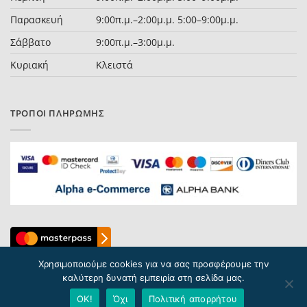
Παρασκευή
9:00π.μ.–2:00μ.μ. 5:00–9:00μ.μ.
Σάββατο
9:00π.μ.–3:00μ.μ.
Κυριακή
Κλειστά
ΤΡΌΠΟΙ ΠΛΗΡΩΜΉΣ
Χρησιμοποιούμε cookies για να σας προσφέρουμε την
καλύτερη δυνατή εμπειρία στη σελίδα μας.
ΟΚ!
Όχι
Πολιτική απορρήτου
Copyright 2026 © Detoi.gr / Designed & Developed by
Pointer