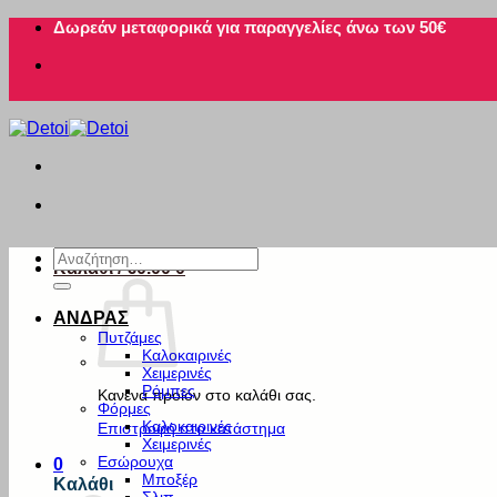
Μετάβαση
Δωρεάν μεταφορικά για παραγγελίες άνω των 50€
στο
περιεχόμενο
Αναζήτηση
Καλάθι /
€
0.00
0
για:
ΑΝΔΡΑΣ
Πυτζάμες
Καλοκαιρινές
Χειμερινές
Ρόμπες
Κανένα προϊόν στο καλάθι σας.
Φόρμες
Καλοκαιρινές
Επιστροφή στο κατάστημα
Χειμερινές
Εσώρουχα
0
Μποξέρ
Καλάθι