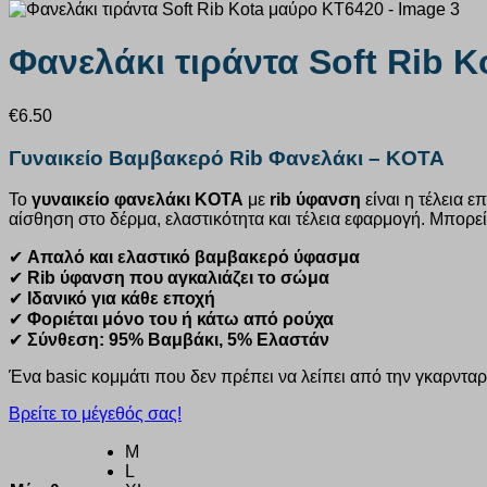
Φανελάκι τιράντα Soft Rib 
€
6.50
Γυναικείο Βαμβακερό Rib Φανελάκι – KOTA
Το
γυναικείο φανελάκι KOTA
με
rib ύφανση
είναι η τέλεια ε
αίσθηση στο δέρμα, ελαστικότητα και τέλεια εφαρμογή. Μπορε
✔
Απαλό και ελαστικό βαμβακερό ύφασμα
✔
Rib ύφανση που αγκαλιάζει το σώμα
✔
Ιδανικό για κάθε εποχή
✔
Φοριέται μόνο του ή κάτω από ρούχα
✔
Σύνθεση: 95% Βαμβάκι, 5% Ελαστάν
Ένα basic κομμάτι που δεν πρέπει να λείπει από την γκαρντα
Βρείτε το μέγεθός σας!
M
L