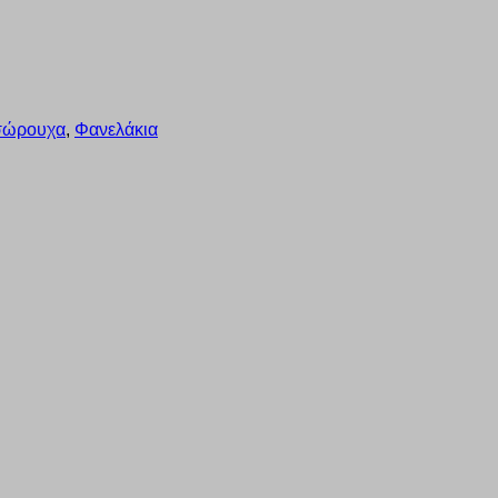
Εσώρουχα
,
Φανελάκια