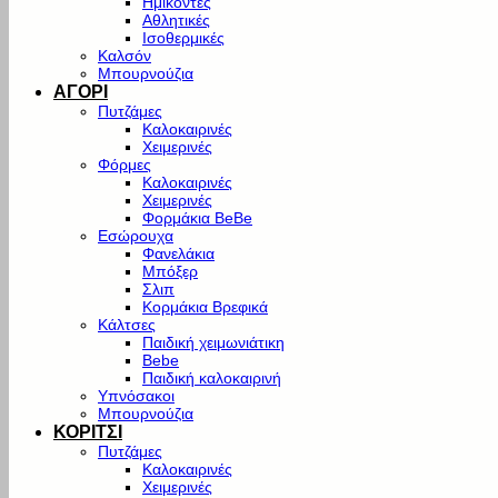
Ημίκοντες
Αθλητικές
Ισοθερμικές
Καλσόν
Μπουρνούζια
ΑΓΟΡΙ
Πυτζάμες
Καλοκαιρινές
Χειμερινές
Φόρμες
Καλοκαιρινές
Χειμερινές
Φορμάκια BeBe
Εσώρουχα
Φανελάκια
Μπόξερ
Σλιπ
Κορμάκια Βρεφικά
Κάλτσες
Παιδική χειμωνιάτικη
Bebe
Παιδική καλοκαιρινή
Υπνόσακοι
Μπουρνούζια
ΚΟΡΙΤΣΙ
Πυτζάμες
Καλοκαιρινές
Χειμερινές