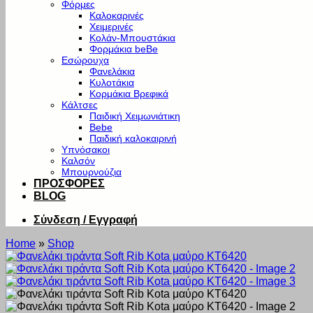
Φόρμες
Καλοκαρινές
Χειμερινές
Κολάν-Μπουστάκια
Φορμάκια beBe
Εσώρουχα
Φανελάκια
Κυλοτάκια
Κορμάκια Βρεφικά
Κάλτσες
Παιδική Χειμωνιάτικη
Bebe
Παιδική καλοκαιρινή
Υπνόσακοι
Καλσόν
Μπουρνούζια
ΠΡΟΣΦΟΡΕΣ
BLOG
Σύνδεση / Εγγραφή
Home
»
Shop