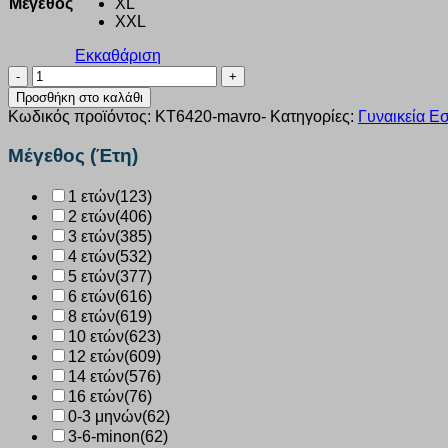
Μέγεθος
XL
XXL
Εκκαθάριση
Φανελάκι
τιράντα
Προσθήκη στο καλάθι
Soft
Κωδικός προϊόντος:
KT6420-mavro-
Κατηγορίες:
Γυναικεία 
Rib
Kota
Μέγεθος (Έτη)
μαύρο
KT6420
1 ετών
(123)
ποσότητα
2 ετών
(406)
3 ετών
(385)
4 ετών
(532)
5 ετών
(377)
6 ετών
(616)
8 ετών
(619)
10 ετών
(623)
12 ετών
(609)
14 ετών
(576)
16 ετών
(76)
0-3 μηνών
(62)
3-6-minon
(62)