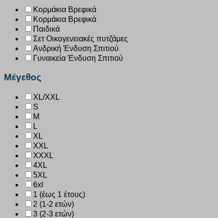
Κορμάκια Βρεφικά
Κορμάκια Βρεφικά
Παιδικά
Σετ Οικογενειακές πυτζάμες
Ανδρική Ένδυση Σπιτιού
Γυναικεία Ένδυση Σπιτιού
Μέγεθος
XL/XXL
S
M
L
XL
XXL
XXXL
4XL
5XL
6xl
1 (έως 1 έτους)
2 (1-2 ετών)
3 (2-3 ετών)