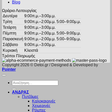
του
Blog
προϊόντος
Ωράριο Λειτουργίας
Δευτέρα
9:00π.μ.–3:00μ.μ.
Τρίτη
9:00π.μ.–2:00μ.μ. 5:00–9:00μ.μ.
Τετάρτη
9:00π.μ.–3:00μ.μ.
Πέμπτη
9:00π.μ.–2:00μ.μ. 5:00–9:00μ.μ.
Παρασκευή
9:00π.μ.–2:00μ.μ. 5:00–9:00μ.μ.
Σάββατο
9:00π.μ.–3:00μ.μ.
Κυριακή
Κλειστά
Τρόποι Πληρωμής
Copyright 2026 © Detoi.gr / Designed & Developed by
Pointer
Αναζήτηση
για:
ΑΝΔΡΑΣ
Πυτζάμες
Καλοκαιρινές
Χειμερινές
Ρόμπες