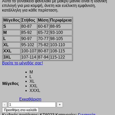
Αυτό το γυναικείο φανελάκι με μακρύ μανίκι είναι η ιδανική
επιλογή για μια κομψή, άνετη και ευέλικτη εμφάνιση,
κατάλληλη για κάθε περίσταση.
Μέγεθος
Στήθος
Μέση
Περιφέρεια
S
80-87
60-67
88-95
M
85-92
65-72
93-100
L
90-97
70-77
98-105
XL
95-102
75-82
103-110
XXL
100-107
80-87
108-115
3XL
107-114
87-94
115-122
Βρείτε το μέγεθός σας!
M
L
XL
Μέγεθος
XXL
XXXL
Εκκαθάριση
Φανελάκι
γυναικείο
Προσθήκη στο καλάθι
μακρύ
Κωδικός προϊόντος:
KT6023
Κατηγορίες:
Γυναικεία