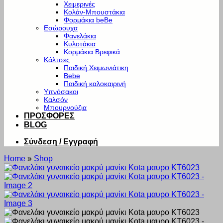
Χειμερινές
Κολάν-Μπουστάκια
Φορμάκια beBe
Εσώρουχα
Φανελάκια
Κυλοτάκια
Κορμάκια Βρεφικά
Κάλτσες
Παιδική Χειμωνιάτικη
Bebe
Παιδική καλοκαιρινή
Υπνόσακοι
Καλσόν
Μπουρνούζια
ΠΡΟΣΦΟΡΕΣ
BLOG
Σύνδεση / Εγγραφή
Home
»
Shop