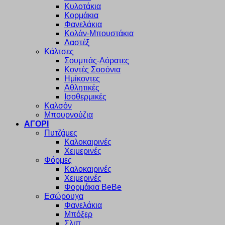
Κυλοτάκια
Κορμάκια
Φανελάκια
Κολάν-Μπουστάκια
Λαστέξ
Κάλτσες
Σουμπάς-Αόρατες
Κοντές Σοσόνια
Ημίκοντες
Αθλητικές
Ισοθερμικές
Καλσόν
Μπουρνούζια
ΑΓΟΡΙ
Πυτζάμες
Καλοκαιρινές
Χειμερινές
Φόρμες
Καλοκαιρινές
Χειμερινές
Φορμάκια BeBe
Εσώρουχα
Φανελάκια
Μπόξερ
Σλιπ