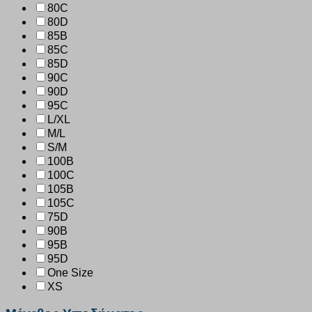
80C
80D
85B
85C
85D
90C
90D
95C
L/XL
M/L
S/M
100B
100C
105B
105C
75D
90B
95B
95D
One Size
XS