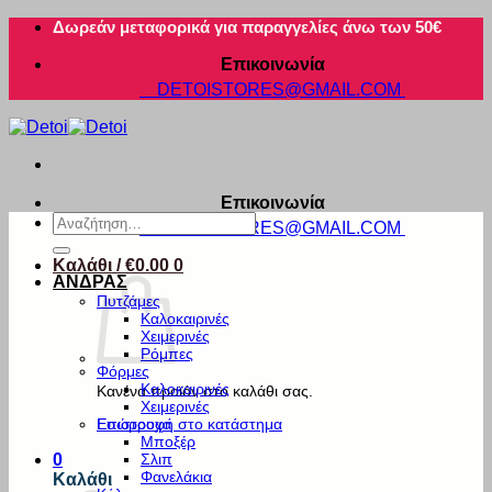
Μετάβαση
Δωρεάν μεταφορικά για παραγγελίες άνω των 50€
στο
Επικοινωνία
περιεχόμενο
DETOISTORES@GMAIL.COM
Επικοινωνία
Αναζήτηση
DETOISTORES@GMAIL.COM
για:
Καλάθι /
€
0.00
0
ΑΝΔΡΑΣ
Πυτζάμες
Καλοκαιρινές
Χειμερινές
Ρόμπες
Φόρμες
Καλοκαιρινές
Κανένα προϊόν στο καλάθι σας.
Χειμερινές
Εσώρουχα
Επιστροφή στο κατάστημα
Μποξέρ
Σλιπ
0
Φανελάκια
Καλάθι