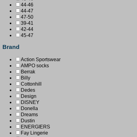
44-46
44-47
47-50
39-41
42-44
45-47
Brand
Action Sportswear
AMPO socks
Berrak
Billy
Cottonhill
Dedes
Design
DISNEY
Donella
Dreams
Dustin
ENERGIERS
Fay Lingerie