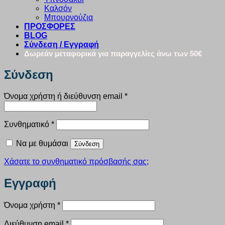
Καλσόν
Μπουρνούζια
ΠΡΟΣΦΟΡΕΣ
BLOG
Σύνδεση / Εγγραφή
Δωρεάν μεταφορικά για παραγγελίες άνω των 50€
Σύνδεση
Απαιτείται
Όνομα χρήστη ή διεύθυνση email
*
Απαιτείται
Συνθηματικό
*
Να με θυμάσαι
Σύνδεση
Χάσατε το συνθηματικό πρόσβασής σας;
Εγγραφή
Απαιτείται
Όνομα χρήστη
*
Απαιτείται
Διεύθυνση email
*