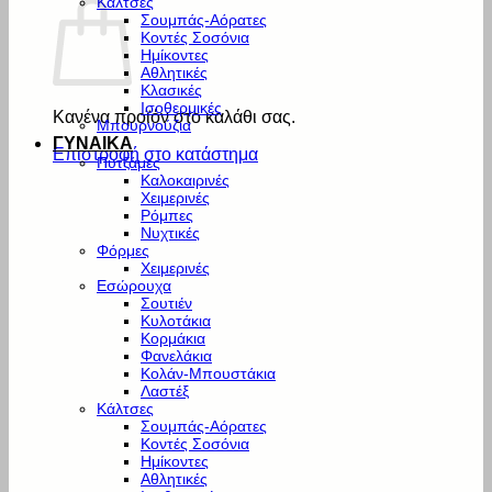
Κάλτσες
Σουμπάς-Αόρατες
Κοντές Σοσόνια
Ημίκοντες
Αθλητικές
Κλασικές
Ισοθερμικές
Κανένα προϊόν στο καλάθι σας.
Μπουρνούζια
ΓΥΝΑΙΚΑ
Επιστροφή στο κατάστημα
Πυτζάμες
Καλοκαιρινές
Χειμερινές
Ρόμπες
Νυχτικές
Φόρμες
Χειμερινές
Εσώρουχα
Σουτιέν
Κυλοτάκια
Κορμάκια
Φανελάκια
Κολάν-Μπουστάκια
Λαστέξ
Κάλτσες
Σουμπάς-Αόρατες
Κοντές Σοσόνια
Ημίκοντες
Αθλητικές