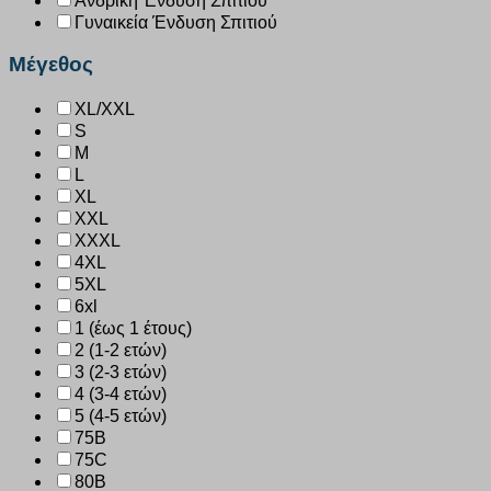
Ανδρική Ένδυση Σπιτιού
Γυναικεία Ένδυση Σπιτιού
Μέγεθος
XL/XXL
S
M
L
XL
XXL
XXXL
4XL
5XL
6xl
1 (έως 1 έτους)
2 (1-2 ετών)
3 (2-3 ετών)
4 (3-4 ετών)
5 (4-5 ετών)
75B
75C
80B