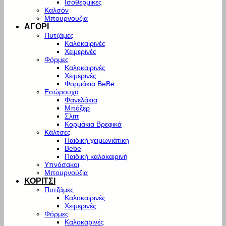
Ισοθερμικές
Καλσόν
Μπουρνούζια
ΑΓΟΡΙ
Πυτζάμες
Καλοκαιρινές
Χειμερινές
Φόρμες
Καλοκαιρινές
Χειμερινές
Φορμάκια BeBe
Εσώρουχα
Φανελάκια
Μπόξερ
Σλιπ
Κορμάκια Βρεφικά
Κάλτσες
Παιδική χειμωνιάτικη
Bebe
Παιδική καλοκαιρινή
Υπνόσακοι
Μπουρνούζια
ΚΟΡΙΤΣΙ
Πυτζάμες
Καλοκαιρινές
Χειμερινές
Φόρμες
Καλοκαρινές