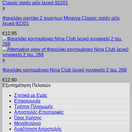
επιλογές
+
μπορούν
Αυτό
να
Φανελάκι ραντάκι 2 τεμαχίων Minerva Classic σατέν ρέλι
το
επιλεγούν
λευκό 92201
προϊόν
στη
έχει
σελίδα
€
12.95
πολλαπλές
του
παραλλαγές.
προϊόντος
Οι
επιλογές
μπορούν
+
να
Αυτό
επιλεγούν
Φανελάκι κοντομάνικο Nina Club λευκό γυναικείο 2 τεμ. 268
το
στη
προϊόν
σελίδα
€
12.90
έχει
του
Εξυπηρέτηση Πελατών
πολλαπλές
προϊόντος
παραλλαγές.
Σχετικά με Εμάς
Οι
Επικοινωνία
επιλογές
Τρόποι Πληρωμής
μπορούν
Αποστολές-Επιστροφές
να
Όροι Χρήσης
επιλεγούν
στη
Μεγεθολόγιο
σελίδα
Αναζήτηση Αποστολής