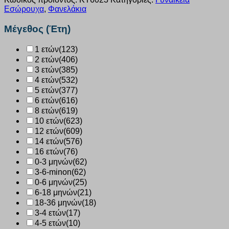
μανίκι
Εσώρουχα
,
Φανελάκια
Kota
μαυρο
Μέγεθος (Έτη)
KT6023
ποσότητα
1 ετών
(123)
2 ετών
(406)
3 ετών
(385)
4 ετών
(532)
5 ετών
(377)
6 ετών
(616)
8 ετών
(619)
10 ετών
(623)
12 ετών
(609)
14 ετών
(576)
16 ετών
(76)
0-3 μηνών
(62)
3-6-minon
(62)
0-6 μηνών
(25)
6-18 μηνών
(21)
18-36 μηνών
(18)
3-4 ετών
(17)
4-5 ετών
(10)