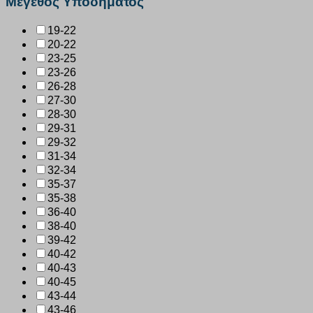
Μέγεθος Υποδήματος
19-22
20-22
23-25
23-26
26-28
27-30
28-30
29-31
29-32
31-34
32-34
35-37
35-38
36-40
38-40
39-42
40-42
40-43
40-45
43-44
43-46