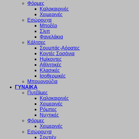
Φόρμες
Καλοκαιρινές
Χειμερινές
Εσώρουχα
Μποξέρ
Σλιπ
Φανελάκια
Κάλτσες
Σουμπάς-Αόρατες
Κοντές Σοσόνια
Ημίκοντες
Αθλητικές
Κλασικές
Ισοθερμικές
Μπουρνούζια
ΓΥΝΑΙΚΑ
Πυτζάμες
Καλοκαιρινές
Χειμερινές
Ρόμπες
Νυχτικές
Φόρμες
Χειμερινές
Εσώρουχα
Σουτιέν