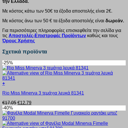
την Ελλάδα.
Με κόστος κάτω των 50€ τα έξοδα αποστολής είναι 2€.
Με κόστος άνω των 50 € τα έξοδα αποστολής είναι
δωρεάν.
Για περισσότερες πληροφορίες επισκεφθείτε την σελίδα για
τις
Αποστολές-Επιστροφές Προϊόντων
καθώς και τους
Όρους Χρήσης
Σχετικά προϊόντα
-25%
+
Αυτό
Rio Miss Minerva 3 τεμάχια λευκά 81341
το
προϊόν
Original
Η
€
17.05
€
12.79
έχει
price
τρέχουσα
-40%
πολλαπλές
was:
τιμή
παραλλαγές.
€17.05.
είναι:
Οι
€12.79.
επιλογές