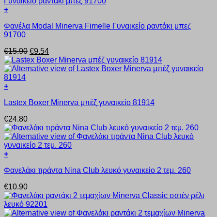
μπορούν
+
να
Αυτό
επιλεγούν
Φανέλα Modal Minerva Fimelle Γυναικείο ραντάκι μπεζ
το
στη
91700
προϊόν
σελίδα
έχει
του
Original
Η
€
15.90
€
9.54
πολλαπλές
προϊόντος
price
τρέχουσα
παραλλαγές.
was:
τιμή
Οι
€15.90.
είναι:
επιλογές
€9.54.
+
μπορούν
Αυτό
να
Lastex Boxer Minerva μπέζ γυναικείο 81914
το
επιλεγούν
προϊόν
στη
€
24.80
έχει
σελίδα
πολλαπλές
του
παραλλαγές.
προϊόντος
Οι
+
επιλογές
Αυτό
μπορούν
Φανελάκι τιράντα Nina Club λευκό γυναικείο 2 τεμ. 260
το
να
προϊόν
επιλεγούν
€
10.90
έχει
στη
πολλαπλές
σελίδα
παραλλαγές.
του
Οι
προϊόντος