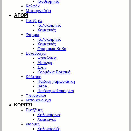
Ισοθερμικές
Καλσόν
Μπουρνούζια
ΑΓΟΡΙ
Πυτζάμες
Καλοκαιρινές
Χειμερινές
Φόρμες
Καλοκαιρινές
Χειμερινές
Φορμάκια BeBe
Εσώρουχα
Φανελάκια
Μπόξερ
Σλιπ
Κορμάκια Βρεφικά
Κάλτσες
Παιδική χειμωνιάτικη
Bebe
Παιδική καλοκαιρινή
Υπνόσακοι
Μπουρνούζια
ΚΟΡΙΤΣΙ
Πυτζάμες
Καλοκαιρινές
Χειμερινές
Φόρμες
Καλοκαρινές