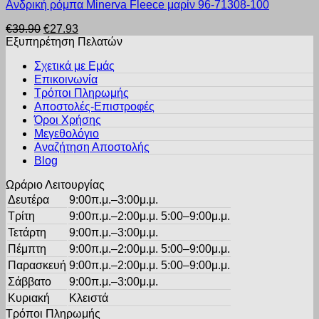
Ανδρική ρόμπα Minerva Fleece μαρίν 96-71308-100
το
επιλεγούν
προϊόν
στη
Original
Η
€
39.90
€
27.93
έχει
σελίδα
price
τρέχουσα
Εξυπηρέτηση Πελατών
πολλαπλές
του
was:
τιμή
παραλλαγές.
προϊόντος
Σχετικά με Εμάς
€39.90.
είναι:
Οι
Επικοινωνία
€27.93.
επιλογές
Τρόποι Πληρωμής
μπορούν
Αποστολές-Επιστροφές
να
Όροι Χρήσης
επιλεγούν
στη
Μεγεθολόγιο
σελίδα
Αναζήτηση Αποστολής
του
Blog
προϊόντος
Ωράριο Λειτουργίας
Δευτέρα
9:00π.μ.–3:00μ.μ.
Τρίτη
9:00π.μ.–2:00μ.μ. 5:00–9:00μ.μ.
Τετάρτη
9:00π.μ.–3:00μ.μ.
Πέμπτη
9:00π.μ.–2:00μ.μ. 5:00–9:00μ.μ.
Παρασκευή
9:00π.μ.–2:00μ.μ. 5:00–9:00μ.μ.
Σάββατο
9:00π.μ.–3:00μ.μ.
Κυριακή
Κλειστά
Τρόποι Πληρωμής