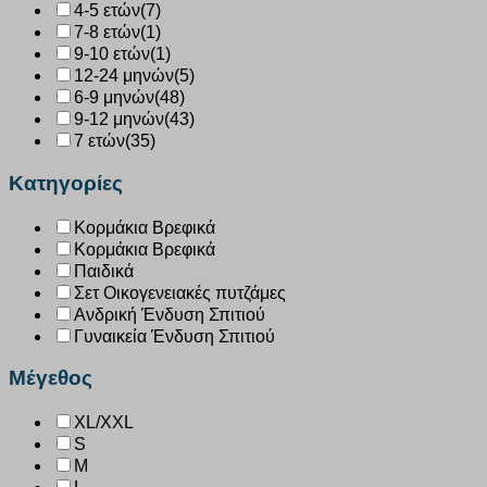
4-5 ετών
(7)
7-8 ετών
(1)
9-10 ετών
(1)
12-24 μηνών
(5)
6-9 μηνών
(48)
9-12 μηνών
(43)
7 ετών
(35)
Κατηγορίες
Κορμάκια Βρεφικά
Κορμάκια Βρεφικά
Παιδικά
Σετ Οικογενειακές πυτζάμες
Ανδρική Ένδυση Σπιτιού
Γυναικεία Ένδυση Σπιτιού
Μέγεθος
XL/XXL
S
M