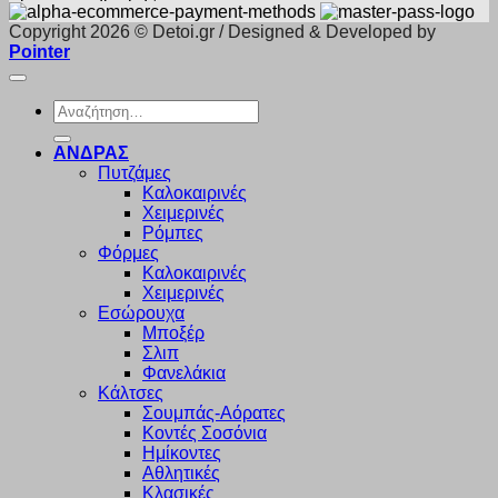
Copyright 2026 © Detoi.gr / Designed & Developed by
Pointer
Αναζήτηση
για:
ΑΝΔΡΑΣ
Πυτζάμες
Καλοκαιρινές
Χειμερινές
Ρόμπες
Φόρμες
Καλοκαιρινές
Χειμερινές
Εσώρουχα
Μποξέρ
Σλιπ
Φανελάκια
Κάλτσες
Σουμπάς-Αόρατες
Κοντές Σοσόνια
Ημίκοντες
Αθλητικές
Κλασικές