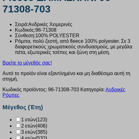
71308-703
Σειρά:Ανδρικές Χειμερινές
Κωδικός:96-71308
Σύνθεση:
100% POLYESTER
Ρόμπα, πολύ ζεστή, από fleece 100% polyester. Σε 3
διαφορετικούς χρωματικούς συνδυασμούς, με μεγάλα
πέτα, εξωτερικές τσέπες και ζώνη στη μέση.
Βρείτε το μέγεθός σας!
Αυτό το προϊόν είναι εξαντλημένο και μη διαθέσιμο αυτή τη
στιγμή.
Κωδικός προϊόντος:
96-71308-703
Κατηγορία:
Ανδρικές
Ρόμπες
Μέγεθος (Έτη)
1 ετών
(123)
2 ετών
(406)
3 ετών
(385)
4 ετών
(532)