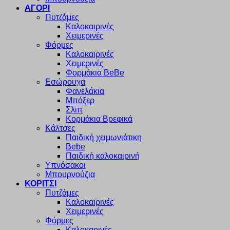
ΑΓΟΡΙ
Πυτζάμες
Καλοκαιρινές
Χειμερινές
Φόρμες
Καλοκαιρινές
Χειμερινές
Φορμάκια BeBe
Εσώρουχα
Φανελάκια
Μπόξερ
Σλιπ
Κορμάκια Βρεφικά
Κάλτσες
Παιδική χειμωνιάτικη
Bebe
Παιδική καλοκαιρινή
Υπνόσακοι
Μπουρνούζια
ΚΟΡΙΤΣΙ
Πυτζάμες
Καλοκαιρινές
Χειμερινές
Φόρμες
Καλοκαρινές