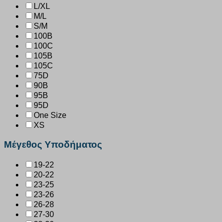
L/XL
M/L
S/M
100B
100C
105B
105C
75D
90B
95B
95D
One Size
XS
Μέγεθος Υποδήματος
19-22
20-22
23-25
23-26
26-28
27-30