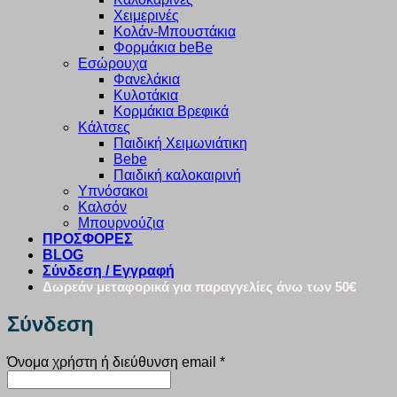
Χειμερινές
Κολάν-Μπουστάκια
Φορμάκια beBe
Εσώρουχα
Φανελάκια
Κυλοτάκια
Κορμάκια Βρεφικά
Κάλτσες
Παιδική Χειμωνιάτικη
Bebe
Παιδική καλοκαιρινή
Υπνόσακοι
Καλσόν
Μπουρνούζια
ΠΡΟΣΦΟΡΕΣ
BLOG
Σύνδεση / Εγγραφή
Δωρεάν μεταφορικά για παραγγελίες άνω των 50€
Σύνδεση
Απαιτείται
Όνομα χρήστη ή διεύθυνση email
*