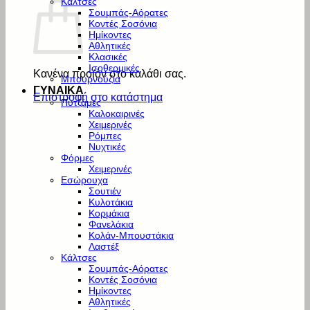
Κάλτσες
Σουμπάς-Αόρατες
Κοντές Σοσόνια
Ημίκοντες
Αθλητικές
Κλασικές
Ισοθερμικές
Κανένα προϊόν στο καλάθι σας.
Μπουρνούζια
ΓΥΝΑΙΚΑ
Επιστροφή στο κατάστημα
Πυτζάμες
Καλοκαιρινές
Χειμερινές
Ρόμπες
Νυχτικές
Φόρμες
Χειμερινές
Εσώρουχα
Σουτιέν
Κυλοτάκια
Κορμάκια
Φανελάκια
Κολάν-Μπουστάκια
Λαστέξ
Κάλτσες
Σουμπάς-Αόρατες
Κοντές Σοσόνια
Ημίκοντες
Αθλητικές