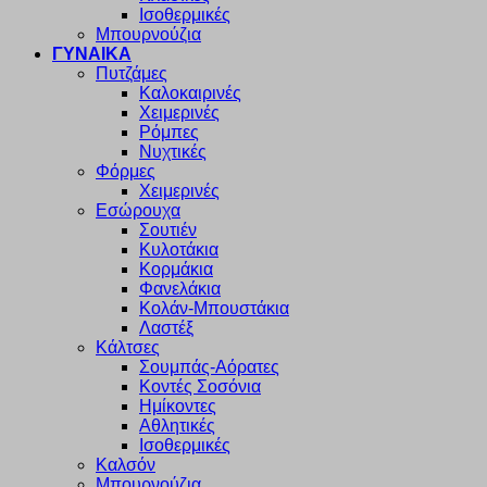
Ισοθερμικές
Μπουρνούζια
ΓΥΝΑΙΚΑ
Πυτζάμες
Καλοκαιρινές
Χειμερινές
Ρόμπες
Νυχτικές
Φόρμες
Χειμερινές
Εσώρουχα
Σουτιέν
Κυλοτάκια
Κορμάκια
Φανελάκια
Κολάν-Μπουστάκια
Λαστέξ
Κάλτσες
Σουμπάς-Αόρατες
Κοντές Σοσόνια
Ημίκοντες
Αθλητικές
Ισοθερμικές
Καλσόν
Μπουρνούζια