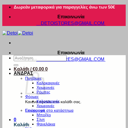
Μετάβαση
Δωρεάν μεταφορικά για παραγγελίες άνω των 50€
στο
Επικοινωνία
περιεχόμενο
DETOISTORES@GMAIL.COM
Επικοινωνία
Αναζήτηση
DETOISTORES@GMAIL.COM
για:
Καλάθι /
€
0.00
0
ΑΝΔΡΑΣ
Πυτζάμες
Καλοκαιρινές
Χειμερινές
Ρόμπες
Φόρμες
Καλοκαιρινές
Κανένα προϊόν στο καλάθι σας.
Χειμερινές
Εσώρουχα
Επιστροφή στο κατάστημα
Μποξέρ
Σλιπ
0
Φανελάκια
Καλάθι