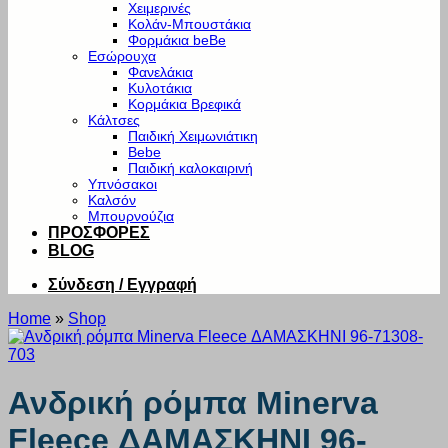
Χειμερινές
Κολάν-Μπουστάκια
Φορμάκια beBe
Εσώρουχα
Φανελάκια
Κυλοτάκια
Κορμάκια Βρεφικά
Κάλτσες
Παιδική Χειμωνιάτικη
Bebe
Παιδική καλοκαιρινή
Υπνόσακοι
Καλσόν
Μπουρνούζια
ΠΡΟΣΦΟΡΕΣ
BLOG
Σύνδεση / Εγγραφή
Home
»
Shop
Ανδρική ρόμπα Minerva
Fleece ΔΑΜΑΣΚΗΝΙ 96-