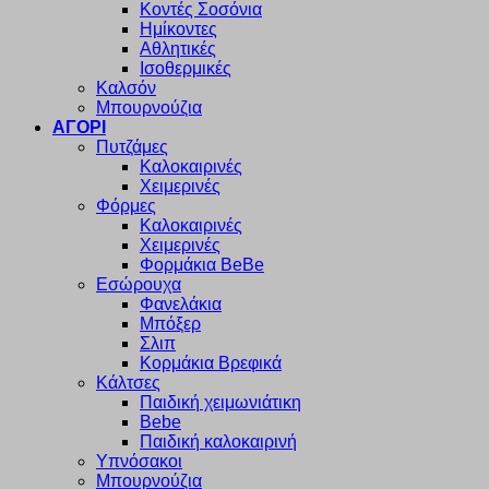
Κοντές Σοσόνια
Ημίκοντες
Αθλητικές
Ισοθερμικές
Καλσόν
Μπουρνούζια
ΑΓΟΡΙ
Πυτζάμες
Καλοκαιρινές
Χειμερινές
Φόρμες
Καλοκαιρινές
Χειμερινές
Φορμάκια BeBe
Εσώρουχα
Φανελάκια
Μπόξερ
Σλιπ
Κορμάκια Βρεφικά
Κάλτσες
Παιδική χειμωνιάτικη
Bebe
Παιδική καλοκαιρινή
Υπνόσακοι
Μπουρνούζια