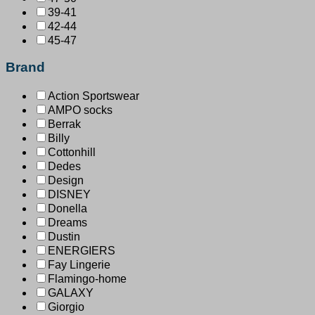
39-41
42-44
45-47
Brand
Action Sportswear
AMPO socks
Berrak
Billy
Cottonhill
Dedes
Design
DISNEY
Donella
Dreams
Dustin
ENERGIERS
Fay Lingerie
Flamingo-home
GALAXY
Giorgio