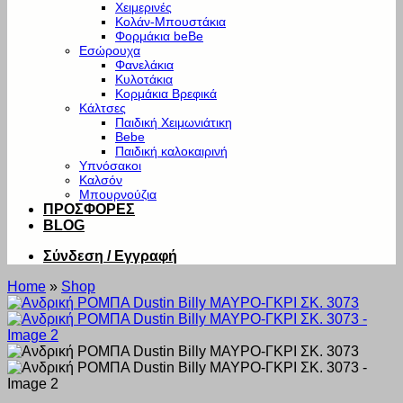
Χειμερινές
Κολάν-Μπουστάκια
Φορμάκια beBe
Εσώρουχα
Φανελάκια
Κυλοτάκια
Κορμάκια Βρεφικά
Κάλτσες
Παιδική Χειμωνιάτικη
Bebe
Παιδική καλοκαιρινή
Υπνόσακοι
Καλσόν
Μπουρνούζια
ΠΡΟΣΦΟΡΕΣ
BLOG
Σύνδεση / Εγγραφή
Home
»
Shop