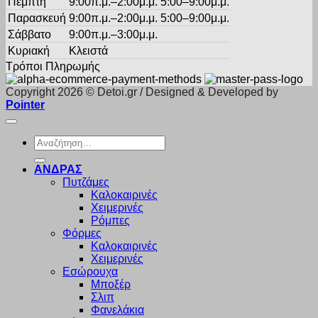
Πέμπτη
9:00π.μ.–2:00μ.μ. 5:00–9:00μ.μ.
Παρασκευή
9:00π.μ.–2:00μ.μ. 5:00–9:00μ.μ.
Σάββατο
9:00π.μ.–3:00μ.μ.
Κυριακή
Κλειστά
Τρόποι Πληρωμής
Copyright 2026 © Detoi.gr / Designed & Developed by
Pointer
Αναζήτηση
για:
ΑΝΔΡΑΣ
Πυτζάμες
Καλοκαιρινές
Χειμερινές
Ρόμπες
Φόρμες
Καλοκαιρινές
Χειμερινές
Εσώρουχα
Μποξέρ
Σλιπ
Φανελάκια