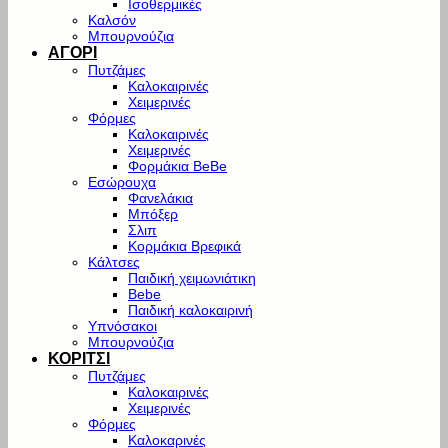
Ισοθερμικές
Καλσόν
Μπουρνούζια
ΑΓΟΡΙ
Πυτζάμες
Καλοκαιρινές
Χειμερινές
Φόρμες
Καλοκαιρινές
Χειμερινές
Φορμάκια BeBe
Εσώρουχα
Φανελάκια
Μπόξερ
Σλιπ
Κορμάκια Βρεφικά
Κάλτσες
Παιδική χειμωνιάτικη
Bebe
Παιδική καλοκαιρινή
Υπνόσακοι
Μπουρνούζια
ΚΟΡΙΤΣΙ
Πυτζάμες
Καλοκαιρινές
Χειμερινές
Φόρμες
Καλοκαρινές