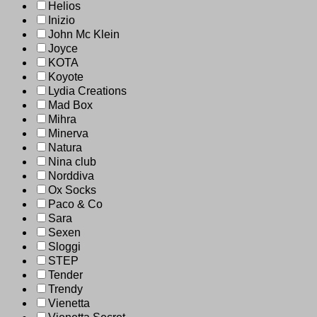
Helios
Inizio
John Mc Klein
Joyce
KOTA
Koyote
Lydia Creations
Mad Box
Mihra
Minerva
Natura
Nina club
Norddiva
Ox Socks
Paco & Co
Sara
Sexen
Sloggi
STEP
Tender
Trendy
Vienetta