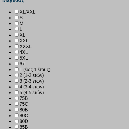
Μέγεθος
XL/XXL
S
M
L
XL
XXL
XXXL
4XL
5XL
6xl
1 (έως 1 έτους)
2 (1-2 ετών)
3 (2-3 ετών)
4 (3-4 ετών)
5 (4-5 ετών)
75B
75C
80B
80C
80D
85B