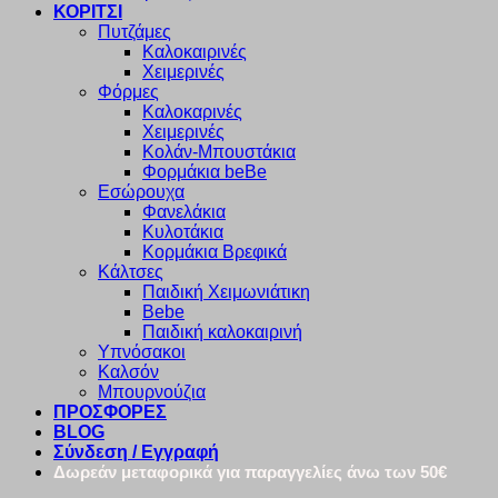
ΚΟΡΙΤΣΙ
Πυτζάμες
Καλοκαιρινές
Χειμερινές
Φόρμες
Καλοκαρινές
Χειμερινές
Κολάν-Μπουστάκια
Φορμάκια beBe
Εσώρουχα
Φανελάκια
Κυλοτάκια
Κορμάκια Βρεφικά
Κάλτσες
Παιδική Χειμωνιάτικη
Bebe
Παιδική καλοκαιρινή
Υπνόσακοι
Καλσόν
Μπουρνούζια
ΠΡΟΣΦΟΡΕΣ
BLOG
Σύνδεση / Εγγραφή
Δωρεάν μεταφορικά για παραγγελίες άνω των 50€