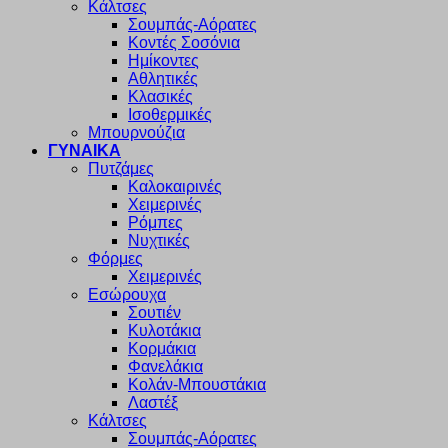
Κάλτσες
Σουμπάς-Αόρατες
Κοντές Σοσόνια
Ημίκοντες
Αθλητικές
Κλασικές
Ισοθερμικές
Μπουρνούζια
ΓΥΝΑΙΚΑ
Πυτζάμες
Καλοκαιρινές
Χειμερινές
Ρόμπες
Νυχτικές
Φόρμες
Χειμερινές
Εσώρουχα
Σουτιέν
Κυλοτάκια
Κορμάκια
Φανελάκια
Κολάν-Μπουστάκια
Λαστέξ
Κάλτσες
Σουμπάς-Αόρατες