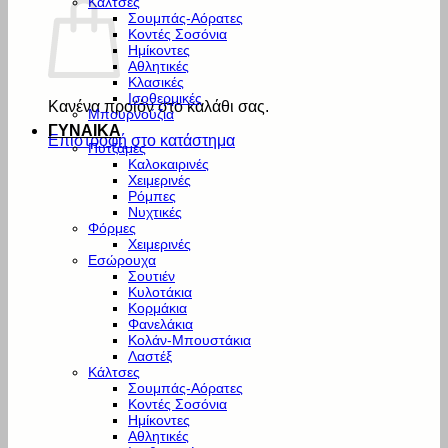
Κάλτσες
Σουμπάς-Αόρατες
Κοντές Σοσόνια
Ημίκοντες
Αθλητικές
Κλασικές
Ισοθερμικές
Κανένα προϊόν στο καλάθι σας.
Μπουρνούζια
ΓΥΝΑΙΚΑ
Επιστροφή στο κατάστημα
Πυτζάμες
Καλοκαιρινές
Χειμερινές
Ρόμπες
Νυχτικές
Φόρμες
Χειμερινές
Εσώρουχα
Σουτιέν
Κυλοτάκια
Κορμάκια
Φανελάκια
Κολάν-Μπουστάκια
Λαστέξ
Κάλτσες
Σουμπάς-Αόρατες
Κοντές Σοσόνια
Ημίκοντες
Αθλητικές