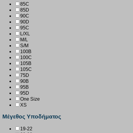
85C
85D
90C
90D
95C
L/XL
M/L
S/M
100B
100C
105B
105C
75D
90B
95B
95D
One Size
XS
Μέγεθος Υποδήματος
19-22