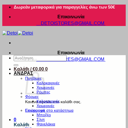
Μετάβαση
Δωρεάν μεταφορικά για παραγγελίες άνω των 50€
στο
Επικοινωνία
περιεχόμενο
DETOISTORES@GMAIL.COM
Επικοινωνία
Αναζήτηση
DETOISTORES@GMAIL.COM
για:
Καλάθι /
€
0.00
0
ΑΝΔΡΑΣ
Πυτζάμες
Καλοκαιρινές
Χειμερινές
Ρόμπες
Φόρμες
Καλοκαιρινές
Κανένα προϊόν στο καλάθι σας.
Χειμερινές
Εσώρουχα
Επιστροφή στο κατάστημα
Μποξέρ
Σλιπ
0
Φανελάκια
Καλάθι