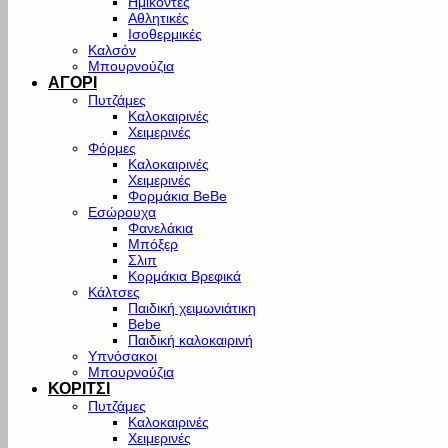
Ημίκοντες
Αθλητικές
Ισοθερμικές
Καλσόν
Μπουρνούζια
ΑΓΟΡΙ
Πυτζάμες
Καλοκαιρινές
Χειμερινές
Φόρμες
Καλοκαιρινές
Χειμερινές
Φορμάκια BeBe
Εσώρουχα
Φανελάκια
Μπόξερ
Σλιπ
Κορμάκια Βρεφικά
Κάλτσες
Παιδική χειμωνιάτικη
Bebe
Παιδική καλοκαιρινή
Υπνόσακοι
Μπουρνούζια
ΚΟΡΙΤΣΙ
Πυτζάμες
Καλοκαιρινές
Χειμερινές