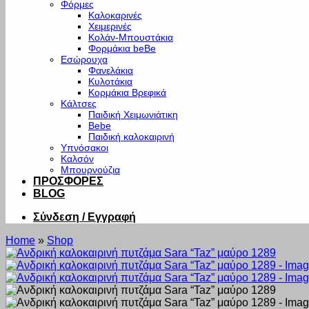
Φόρμες
Καλοκαρινές
Χειμερινές
Κολάν-Μπουστάκια
Φορμάκια beBe
Εσώρουχα
Φανελάκια
Κυλοτάκια
Κορμάκια Βρεφικά
Κάλτσες
Παιδική Χειμωνιάτικη
Bebe
Παιδική καλοκαιρινή
Υπνόσακοι
Καλσόν
Μπουρνούζια
ΠΡΟΣΦΟΡΕΣ
BLOG
Σύνδεση / Εγγραφή
Home
»
Shop