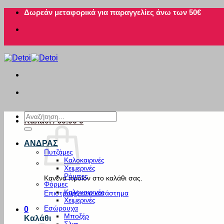
Μετάβαση
Δωρεάν μεταφορικά για παραγγελίες άνω των 50€
στο
περιεχόμενο
Αναζήτηση
Καλάθι /
€
0.00
0
για:
ΑΝΔΡΑΣ
Πυτζάμες
Καλοκαιρινές
Χειμερινές
Ρόμπες
Κανένα προϊόν στο καλάθι σας.
Φόρμες
Καλοκαιρινές
Επιστροφή στο κατάστημα
Χειμερινές
Εσώρουχα
0
Μποξέρ
Καλάθι