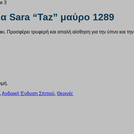
α Sara “Taz” μαύρο 1289
άκι. Προσφέρει τρυφερή και απαλή αίσθηση για την ύπνο και τη
γμή.
,
Ανδρική Ένδυση Σπιτιού
,
Θερινές