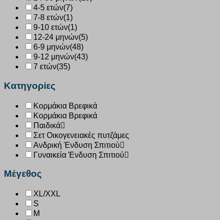
4-5 ετών
(7)
7-8 ετών
(1)
9-10 ετών
(1)
12-24 μηνών
(5)
6-9 μηνών
(48)
9-12 μηνών
(43)
7 ετών
(35)
Κατηγορίες
Κορμάκια Βρεφικά
Κορμάκια Βρεφικά
Παιδικά
Σετ Οικογενειακές πυτζάμες
Ανδρική Ένδυση Σπιτιού
Γυναικεία Ένδυση Σπιτιού
Μέγεθος
XL/XXL
S
M