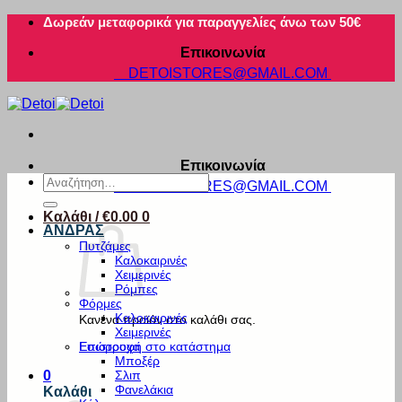
Μετάβαση
Δωρεάν μεταφορικά για παραγγελίες άνω των 50€
στο
Επικοινωνία
περιεχόμενο
DETOISTORES@GMAIL.COM
Επικοινωνία
Αναζήτηση
DETOISTORES@GMAIL.COM
για:
Καλάθι /
€
0.00
0
ΑΝΔΡΑΣ
Πυτζάμες
Καλοκαιρινές
Χειμερινές
Ρόμπες
Φόρμες
Καλοκαιρινές
Κανένα προϊόν στο καλάθι σας.
Χειμερινές
Εσώρουχα
Επιστροφή στο κατάστημα
Μποξέρ
Σλιπ
0
Φανελάκια
Καλάθι