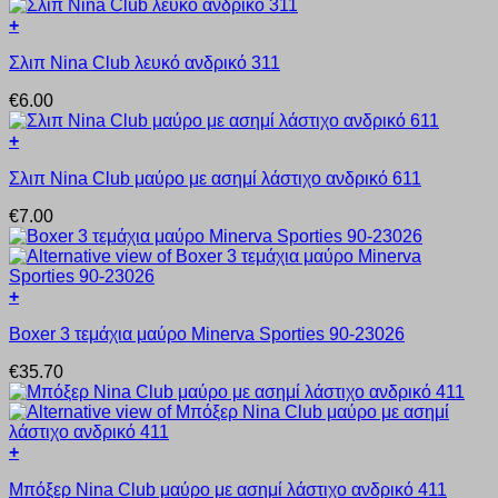
πολλαπλές
επιλεγούν
+
παραλλαγές.
στη
Αυτό
Οι
σελίδα
Σλιπ Nina Club λευκό ανδρικό 311
το
επιλογές
του
προϊόν
μπορούν
προϊόντος
€
6.00
έχει
να
πολλαπλές
επιλεγούν
+
παραλλαγές.
στη
Αυτό
Οι
σελίδα
Σλιπ Nina Club μαύρο με ασημί λάστιχο ανδρικό 611
το
επιλογές
του
προϊόν
μπορούν
προϊόντος
€
7.00
έχει
να
πολλαπλές
επιλεγούν
παραλλαγές.
στη
Οι
σελίδα
+
επιλογές
του
Αυτό
μπορούν
προϊόντος
Boxer 3 τεμάχια μαύρο Minerva Sporties 90-23026
το
να
προϊόν
επιλεγούν
€
35.70
έχει
στη
πολλαπλές
σελίδα
παραλλαγές.
του
Οι
προϊόντος
+
επιλογές
Αυτό
μπορούν
Μπόξερ Nina Club μαύρο με ασημί λάστιχο ανδρικό 411
το
να