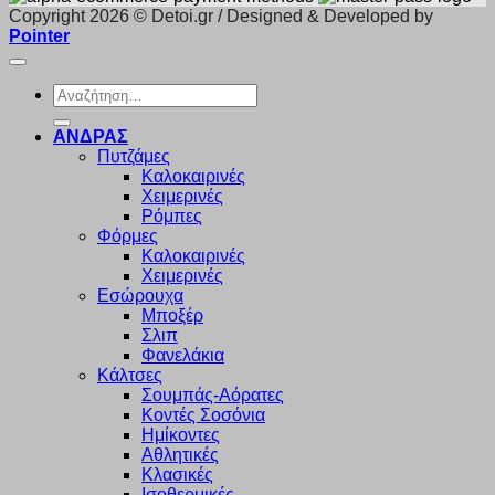
Copyright 2026 © Detoi.gr / Designed & Developed by
Pointer
Αναζήτηση
για:
ΑΝΔΡΑΣ
Πυτζάμες
Καλοκαιρινές
Χειμερινές
Ρόμπες
Φόρμες
Καλοκαιρινές
Χειμερινές
Εσώρουχα
Μποξέρ
Σλιπ
Φανελάκια
Κάλτσες
Σουμπάς-Αόρατες
Κοντές Σοσόνια
Ημίκοντες
Αθλητικές
Κλασικές
Ισοθερμικές