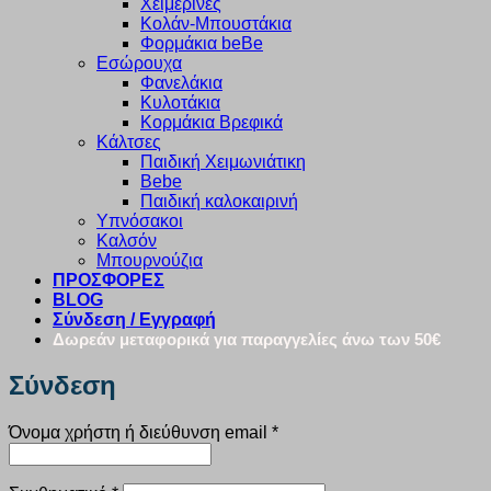
Χειμερινές
Κολάν-Μπουστάκια
Φορμάκια beBe
Εσώρουχα
Φανελάκια
Κυλοτάκια
Κορμάκια Βρεφικά
Κάλτσες
Παιδική Χειμωνιάτικη
Bebe
Παιδική καλοκαιρινή
Υπνόσακοι
Καλσόν
Μπουρνούζια
ΠΡΟΣΦΟΡΕΣ
BLOG
Σύνδεση / Εγγραφή
Δωρεάν μεταφορικά για παραγγελίες άνω των 50€
Σύνδεση
Απαιτείται
Όνομα χρήστη ή διεύθυνση email
*