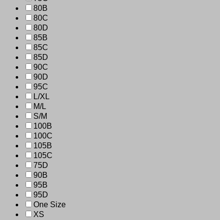
80B
80C
80D
85B
85C
85D
90C
90D
95C
L/XL
M/L
S/M
100B
100C
105B
105C
75D
90B
95B
95D
One Size
XS