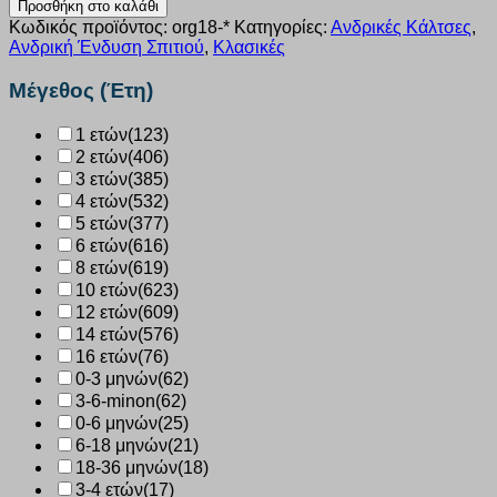
Προσθήκη στο καλάθι
βαμβακερή
Κωδικός προϊόντος:
org18-*
Κατηγορίες:
Ανδρικές Κάλτσες
,
Trendy
Ανδρική Ένδυση Σπιτιού
,
Κλασικές
μπλε
3
Μέγεθος (Έτη)
τεμάχια
org18
1 ετών
(123)
ποσότητα
2 ετών
(406)
3 ετών
(385)
4 ετών
(532)
5 ετών
(377)
6 ετών
(616)
8 ετών
(619)
10 ετών
(623)
12 ετών
(609)
14 ετών
(576)
16 ετών
(76)
0-3 μηνών
(62)
3-6-minon
(62)
0-6 μηνών
(25)
6-18 μηνών
(21)
18-36 μηνών
(18)
3-4 ετών
(17)