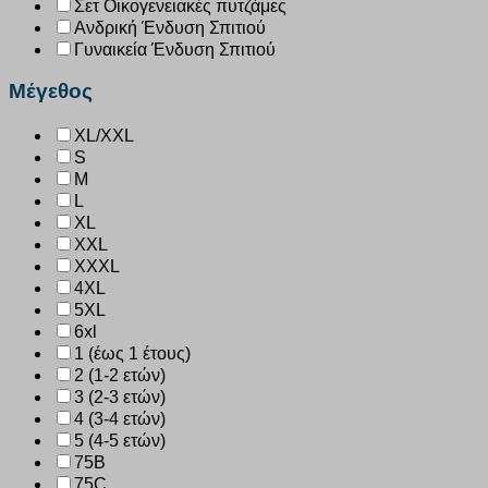
Σετ Οικογενειακές πυτζάμες
Ανδρική Ένδυση Σπιτιού
Γυναικεία Ένδυση Σπιτιού
Μέγεθος
XL/XXL
S
M
L
XL
XXL
XXXL
4XL
5XL
6xl
1 (έως 1 έτους)
2 (1-2 ετών)
3 (2-3 ετών)
4 (3-4 ετών)
5 (4-5 ετών)
75B
75C