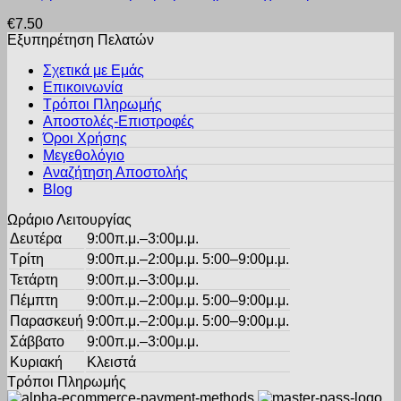
προϊόν
επιλεγούν
€
7.50
έχει
στη
Εξυπηρέτηση Πελατών
πολλαπλές
σελίδα
παραλλαγές.
του
Σχετικά με Εμάς
Οι
προϊόντος
Επικοινωνία
επιλογές
Τρόποι Πληρωμής
μπορούν
Αποστολές-Επιστροφές
να
Όροι Χρήσης
επιλεγούν
στη
Μεγεθολόγιο
σελίδα
Αναζήτηση Αποστολής
του
Blog
προϊόντος
Ωράριο Λειτουργίας
Δευτέρα
9:00π.μ.–3:00μ.μ.
Τρίτη
9:00π.μ.–2:00μ.μ. 5:00–9:00μ.μ.
Τετάρτη
9:00π.μ.–3:00μ.μ.
Πέμπτη
9:00π.μ.–2:00μ.μ. 5:00–9:00μ.μ.
Παρασκευή
9:00π.μ.–2:00μ.μ. 5:00–9:00μ.μ.
Σάββατο
9:00π.μ.–3:00μ.μ.
Κυριακή
Κλειστά
Τρόποι Πληρωμής