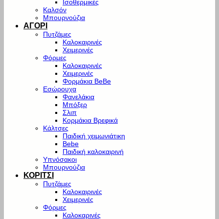
Ισοθερμικές
Καλσόν
Μπουρνούζια
ΑΓΟΡΙ
Πυτζάμες
Καλοκαιρινές
Χειμερινές
Φόρμες
Καλοκαιρινές
Χειμερινές
Φορμάκια BeBe
Εσώρουχα
Φανελάκια
Μπόξερ
Σλιπ
Κορμάκια Βρεφικά
Κάλτσες
Παιδική χειμωνιάτικη
Bebe
Παιδική καλοκαιρινή
Υπνόσακοι
Μπουρνούζια
ΚΟΡΙΤΣΙ
Πυτζάμες
Καλοκαιρινές
Χειμερινές
Φόρμες
Καλοκαρινές