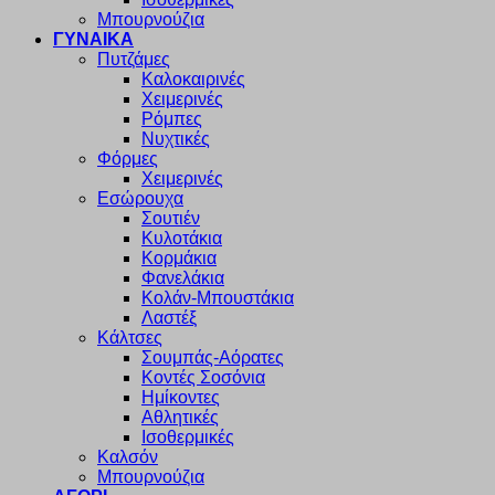
Μπουρνούζια
ΓΥΝΑΙΚΑ
Πυτζάμες
Καλοκαιρινές
Χειμερινές
Ρόμπες
Νυχτικές
Φόρμες
Χειμερινές
Εσώρουχα
Σουτιέν
Κυλοτάκια
Κορμάκια
Φανελάκια
Κολάν-Μπουστάκια
Λαστέξ
Κάλτσες
Σουμπάς-Αόρατες
Κοντές Σοσόνια
Ημίκοντες
Αθλητικές
Ισοθερμικές
Καλσόν
Μπουρνούζια