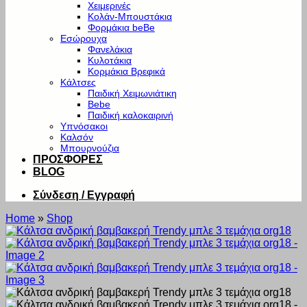
Χειμερινές
Κολάν-Μπουστάκια
Φορμάκια beBe
Εσώρουχα
Φανελάκια
Κυλοτάκια
Κορμάκια Βρεφικά
Κάλτσες
Παιδική Χειμωνιάτικη
Bebe
Παιδική καλοκαιρινή
Υπνόσακοι
Καλσόν
Μπουρνούζια
ΠΡΟΣΦΟΡΕΣ
BLOG
Σύνδεση / Εγγραφή
Home
»
Shop