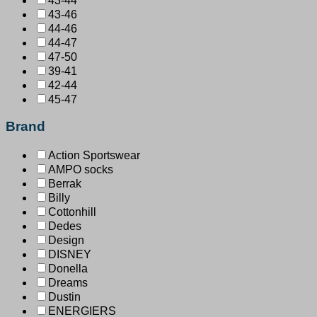
43-44
43-46
44-46
44-47
47-50
39-41
42-44
45-47
Brand
Action Sportswear
AMPO socks
Berrak
Billy
Cottonhill
Dedes
Design
DISNEY
Donella
Dreams
Dustin
ENERGIERS