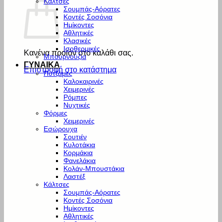
Κάλτσες
Σουμπάς-Αόρατες
Κοντές Σοσόνια
Ημίκοντες
Αθλητικές
Κλασικές
Ισοθερμικές
Κανένα προϊόν στο καλάθι σας.
Μπουρνούζια
ΓΥΝΑΙΚΑ
Επιστροφή στο κατάστημα
Πυτζάμες
Καλοκαιρινές
Χειμερινές
Ρόμπες
Νυχτικές
Φόρμες
Χειμερινές
Εσώρουχα
Σουτιέν
Κυλοτάκια
Κορμάκια
Φανελάκια
Κολάν-Μπουστάκια
Λαστέξ
Κάλτσες
Σουμπάς-Αόρατες
Κοντές Σοσόνια
Ημίκοντες
Αθλητικές