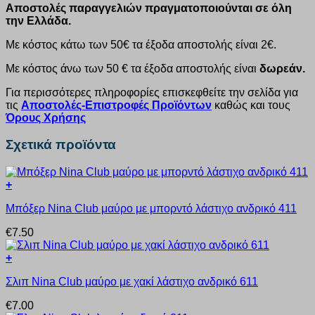
Αποστολές παραγγελιών πραγματοποιούνται σε όλη
την Ελλάδα.
Με κόστος κάτω των 50€ τα έξοδα αποστολής είναι 2€.
Με κόστος άνω των 50 € τα έξοδα αποστολής είναι
δωρεάν.
Για περισσότερες πληροφορίες επισκεφθείτε την σελίδα για
τις
Αποστολές-Επιστροφές Προϊόντων
καθώς και τους
Όρους Χρήσης
Σχετικά προϊόντα
+
Αυτό
Μπόξερ Nina Club μαύρο με μπορντό λάστιχο ανδρικό 411
το
προϊόν
€
7.50
έχει
πολλαπλές
+
παραλλαγές.
Αυτό
Οι
Σλιπ Nina Club μαύρο με χακί λάστιχο ανδρικό 611
το
επιλογές
προϊόν
μπορούν
€
7.00
έχει
να