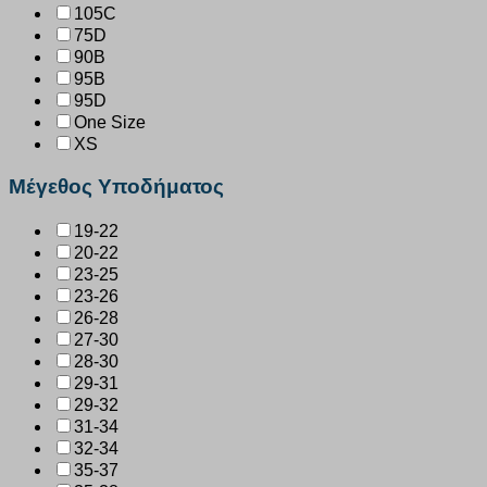
105C
75D
90B
95B
95D
One Size
XS
Μέγεθος Υποδήματος
19-22
20-22
23-25
23-26
26-28
27-30
28-30
29-31
29-32
31-34
32-34
35-37