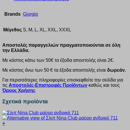
Brands
Giorgio
Μέγεθος
S, M, L, XL, XXL, XXXL
Αποστολές παραγγελιών πραγματοποιούνται σε όλη
την Ελλάδα.
Με κόστος κάτω των 50€ τα έξοδα αποστολής είναι 2€.
Με κόστος άνω των 50 € τα έξοδα αποστολής είναι
δωρεάν.
Για περισσότερες πληροφορίες επισκεφθείτε την σελίδα για
τις
Αποστολές-Επιστροφές Προϊόντων
καθώς και τους
Όρους Χρήσης
Σχετικά προϊόντα
+
Αυτό