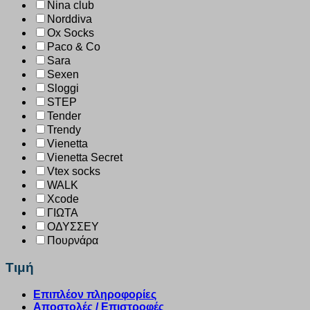
Nina club
Norddiva
Ox Socks
Paco & Co
Sara
Sexen
Sloggi
STEP
Tender
Trendy
Vienetta
Vienetta Secret
Vtex socks
WALK
Xcode
ΓΙΩΤΑ
ΟΔΥΣΣΕΥ
Πουρνάρα
Τιμή
Επιπλέον πληροφορίες
Αποστολές / Επιστροφές