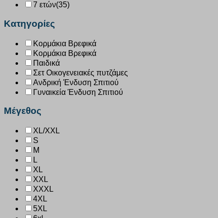
7 ετών
(35)
Κατηγορίες
Κορμάκια Βρεφικά
Κορμάκια Βρεφικά
Παιδικά
Σετ Οικογενειακές πυτζάμες
Ανδρική Ένδυση Σπιτιού
Γυναικεία Ένδυση Σπιτιού
Μέγεθος
XL/XXL
S
M
L
XL
XXL
XXXL
4XL
5XL