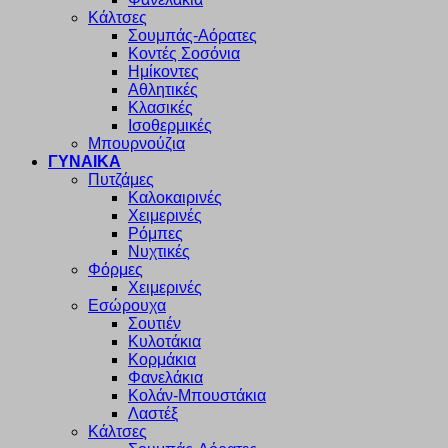
Κάλτσες
Σουμπάς-Αόρατες
Κοντές Σοσόνια
Ημίκοντες
Αθλητικές
Κλασικές
Ισοθερμικές
Μπουρνούζια
ΓΥΝΑΙΚΑ
Πυτζάμες
Καλοκαιρινές
Χειμερινές
Ρόμπες
Νυχτικές
Φόρμες
Χειμερινές
Εσώρουχα
Σουτιέν
Κυλοτάκια
Κορμάκια
Φανελάκια
Κολάν-Μπουστάκια
Λαστέξ
Κάλτσες