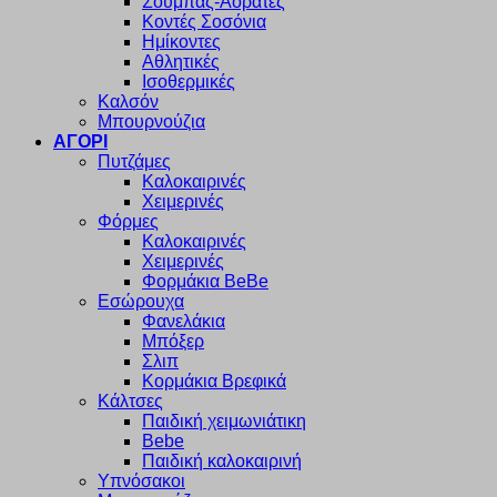
Σουμπάς-Αόρατες
Κοντές Σοσόνια
Ημίκοντες
Αθλητικές
Ισοθερμικές
Καλσόν
Μπουρνούζια
ΑΓΟΡΙ
Πυτζάμες
Καλοκαιρινές
Χειμερινές
Φόρμες
Καλοκαιρινές
Χειμερινές
Φορμάκια BeBe
Εσώρουχα
Φανελάκια
Μπόξερ
Σλιπ
Κορμάκια Βρεφικά
Κάλτσες
Παιδική χειμωνιάτικη
Bebe
Παιδική καλοκαιρινή
Υπνόσακοι