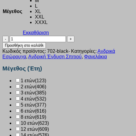
M
L
Μέγεθος
XL
XXL
XXXL
Εκκαθάριση
Φανέλα
ανδρική
Προσθήκη στο καλάθι
βαμβακερή
Κωδικός προϊόντος:
702-black-
Κατηγορίες:
Ανδρικά
Μακρύ
Εσώρουχα
,
Ανδρική Ένδυση Σπιτιού
,
Φανελάκια
μανίκι
Giorgio
Μέγεθος (Έτη)
μαύρη
702
1 ετών
(123)
ποσότητα
2 ετών
(406)
3 ετών
(385)
4 ετών
(532)
5 ετών
(377)
6 ετών
(616)
8 ετών
(619)
10 ετών
(623)
12 ετών
(609)
14 ετών
(576)