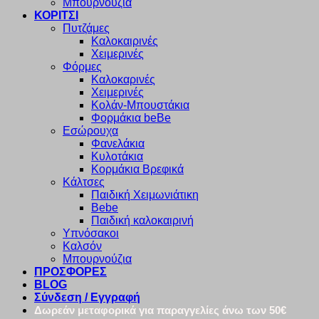
Μπουρνούζια
ΚΟΡΙΤΣΙ
Πυτζάμες
Καλοκαιρινές
Χειμερινές
Φόρμες
Καλοκαρινές
Χειμερινές
Κολάν-Μπουστάκια
Φορμάκια beBe
Εσώρουχα
Φανελάκια
Κυλοτάκια
Κορμάκια Βρεφικά
Κάλτσες
Παιδική Χειμωνιάτικη
Bebe
Παιδική καλοκαιρινή
Υπνόσακοι
Καλσόν
Μπουρνούζια
ΠΡΟΣΦΟΡΕΣ
BLOG
Σύνδεση / Εγγραφή
Δωρεάν μεταφορικά για παραγγελίες άνω των 50€