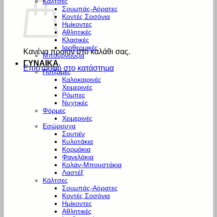
Κάλτσες
Σουμπάς-Αόρατες
Κοντές Σοσόνια
Ημίκοντες
Αθλητικές
Κλασικές
Ισοθερμικές
Κανένα προϊόν στο καλάθι σας.
Μπουρνούζια
ΓΥΝΑΙΚΑ
Επιστροφή στο κατάστημα
Πυτζάμες
Καλοκαιρινές
Χειμερινές
Ρόμπες
Νυχτικές
Φόρμες
Χειμερινές
Εσώρουχα
Σουτιέν
Κυλοτάκια
Κορμάκια
Φανελάκια
Κολάν-Μπουστάκια
Λαστέξ
Κάλτσες
Σουμπάς-Αόρατες
Κοντές Σοσόνια
Ημίκοντες
Αθλητικές