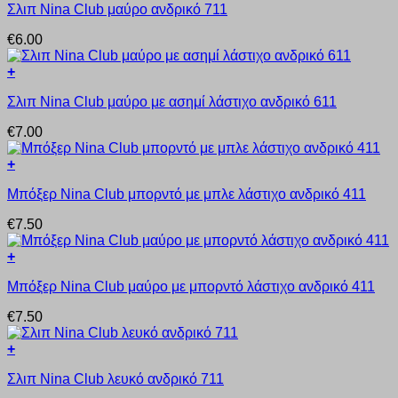
Σλιπ Nina Club μαύρο ανδρικό 711
το
προϊόν
€
6.00
έχει
πολλαπλές
+
παραλλαγές.
Αυτό
Οι
Σλιπ Nina Club μαύρο με ασημί λάστιχο ανδρικό 611
το
επιλογές
προϊόν
μπορούν
€
7.00
έχει
να
πολλαπλές
επιλεγούν
+
παραλλαγές.
στη
Αυτό
Οι
σελίδα
Μπόξερ Nina Club μπορντό με μπλε λάστιχο ανδρικό 411
το
επιλογές
του
προϊόν
μπορούν
προϊόντος
€
7.50
έχει
να
πολλαπλές
επιλεγούν
+
παραλλαγές.
στη
Αυτό
Οι
σελίδα
Μπόξερ Nina Club μαύρο με μπορντό λάστιχο ανδρικό 411
το
επιλογές
του
προϊόν
μπορούν
προϊόντος
€
7.50
έχει
να
πολλαπλές
επιλεγούν
+
παραλλαγές.
στη
Αυτό
Οι
σελίδα
Σλιπ Nina Club λευκό ανδρικό 711
το
επιλογές
του
προϊόν