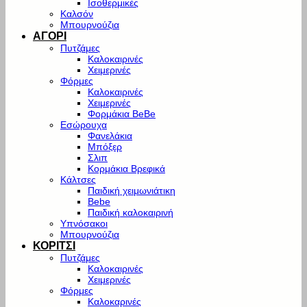
Ισοθερμικές
Καλσόν
Μπουρνούζια
ΑΓΟΡΙ
Πυτζάμες
Καλοκαιρινές
Χειμερινές
Φόρμες
Καλοκαιρινές
Χειμερινές
Φορμάκια BeBe
Εσώρουχα
Φανελάκια
Μπόξερ
Σλιπ
Κορμάκια Βρεφικά
Κάλτσες
Παιδική χειμωνιάτικη
Bebe
Παιδική καλοκαιρινή
Υπνόσακοι
Μπουρνούζια
ΚΟΡΙΤΣΙ
Πυτζάμες
Καλοκαιρινές
Χειμερινές
Φόρμες
Καλοκαρινές