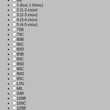
6xl
1 (έως 1 έτους)
2 (1-2 ετών)
3 (2-3 ετών)
4 (3-4 ετών)
5 (4-5 ετών)
75B
75C
80B
80C
80D
85B
85C
85D
90C
90D
95C
L/XL
M/L
S/M
100B
100C
105B