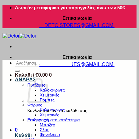
Μετάβαση
Δωρεάν μεταφορικά για παραγγελίες άνω των 50€
στο
Επικοινωνία
περιεχόμενο
DETOISTORES@GMAIL.COM
Επικοινωνία
Αναζήτηση
DETOISTORES@GMAIL.COM
για:
Καλάθι /
€
0.00
0
ΑΝΔΡΑΣ
Πυτζάμες
Καλοκαιρινές
Χειμερινές
Ρόμπες
Φόρμες
Καλοκαιρινές
Κανένα προϊόν στο καλάθι σας.
Χειμερινές
Εσώρουχα
Επιστροφή στο κατάστημα
Μποξέρ
Σλιπ
0
Φανελάκια
Καλάθι