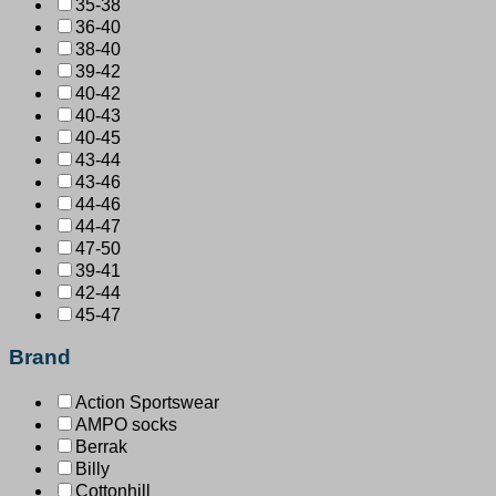
35-38
36-40
38-40
39-42
40-42
40-43
40-45
43-44
43-46
44-46
44-47
47-50
39-41
42-44
45-47
Brand
Action Sportswear
AMPO socks
Berrak
Billy
Cottonhill