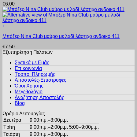
μπορούν
προϊόντος
€
6.00
έχει
να
πολλαπλές
επιλεγούν
παραλλαγές.
στη
Οι
σελίδα
+
επιλογές
του
Αυτό
μπορούν
προϊόντος
Μπόξερ Nina Club μαύρο με λαδί λάστιχο ανδρικό 411
το
να
προϊόν
επιλεγούν
€
7.50
έχει
στη
Εξυπηρέτηση Πελατών
πολλαπλές
σελίδα
παραλλαγές.
του
Σχετικά με Εμάς
Οι
προϊόντος
Επικοινωνία
επιλογές
Τρόποι Πληρωμής
μπορούν
Αποστολές-Επιστροφές
να
Όροι Χρήσης
επιλεγούν
στη
Μεγεθολόγιο
σελίδα
Αναζήτηση Αποστολής
του
Blog
προϊόντος
Ωράριο Λειτουργίας
Δευτέρα
9:00π.μ.–3:00μ.μ.
Τρίτη
9:00π.μ.–2:00μ.μ. 5:00–9:00μ.μ.
Τετάρτη
9:00π.μ.–3:00μ.μ.