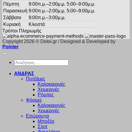
Πέμπτη
9:00π.μ.–2:00μ.μ. 5:00–9:00μ.μ.
Παρασκευή
9:00π.μ.–2:00μ.μ. 5:00–9:00μ.μ.
Σάββατο
9:00π.μ.–3:00μ.μ.
Κυριακή
Κλειστά
Τρόποι Πληρωμής
Copyright 2026 © Detoi.gr / Designed & Developed by
Pointer
Αναζήτηση
για:
ΑΝΔΡΑΣ
Πυτζάμες
Καλοκαιρινές
Χειμερινές
Ρόμπες
Φόρμες
Καλοκαιρινές
Χειμερινές
Εσώρουχα
Μποξέρ
Σλιπ
Φανελάκια