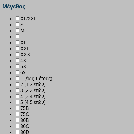
Μέγεθος
XL/XXL
S
M
L
XL
XXL
XXXL
4XL
5XL
6xl
1 (έως 1 έτους)
2 (1-2 ετών)
3 (2-3 ετών)
4 (3-4 ετών)
5 (4-5 ετών)
75B
75C
80B
80C
80D