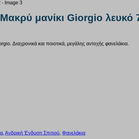
Μακρύ μανίκι Giorgio λευκό 
rgio. Διαχρονικά και ποιοτικά, μεγάλης αντοχής φανελάκια.
χα
,
Ανδρική Ένδυση Σπιτιού
,
Φανελάκια