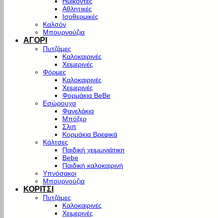
Ημίκοντες
Αθλητικές
Ισοθερμικές
Καλσόν
Μπουρνούζια
ΑΓΟΡΙ
Πυτζάμες
Καλοκαιρινές
Χειμερινές
Φόρμες
Καλοκαιρινές
Χειμερινές
Φορμάκια BeBe
Εσώρουχα
Φανελάκια
Μπόξερ
Σλιπ
Κορμάκια Βρεφικά
Κάλτσες
Παιδική χειμωνιάτικη
Bebe
Παιδική καλοκαιρινή
Υπνόσακοι
Μπουρνούζια
ΚΟΡΙΤΣΙ
Πυτζάμες
Καλοκαιρινές
Χειμερινές