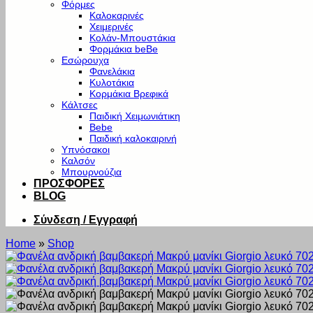
Φόρμες
Καλοκαρινές
Χειμερινές
Κολάν-Μπουστάκια
Φορμάκια beBe
Εσώρουχα
Φανελάκια
Κυλοτάκια
Κορμάκια Βρεφικά
Κάλτσες
Παιδική Χειμωνιάτικη
Bebe
Παιδική καλοκαιρινή
Υπνόσακοι
Καλσόν
Μπουρνούζια
ΠΡΟΣΦΟΡΕΣ
BLOG
Σύνδεση / Εγγραφή
Home
»
Shop