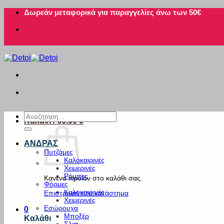
Μετάβαση
Δωρεάν μεταφορικά για παραγγελίες άνω των 50€
στο
περιεχόμενο
Αναζήτηση
Καλάθι /
€
0.00
0
για:
ΑΝΔΡΑΣ
Πυτζάμες
Καλοκαιρινές
Χειμερινές
Ρόμπες
Κανένα προϊόν στο καλάθι σας.
Φόρμες
Καλοκαιρινές
Επιστροφή στο κατάστημα
Χειμερινές
Εσώρουχα
0
Μποξέρ
Καλάθι