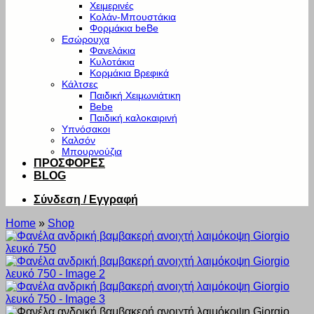
Χειμερινές
Κολάν-Μπουστάκια
Φορμάκια beBe
Εσώρουχα
Φανελάκια
Κυλοτάκια
Κορμάκια Βρεφικά
Κάλτσες
Παιδική Χειμωνιάτικη
Bebe
Παιδική καλοκαιρινή
Υπνόσακοι
Καλσόν
Μπουρνούζια
ΠΡΟΣΦΟΡΕΣ
BLOG
Σύνδεση / Εγγραφή
Home
»
Shop