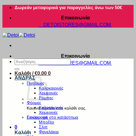
Μετάβαση
Δωρεάν μεταφορικά για παραγγελίες άνω των 50€
στο
Επικοινωνία
περιεχόμενο
DETOISTORES@GMAIL.COM
Επικοινωνία
Αναζήτηση
DETOISTORES@GMAIL.COM
για:
Καλάθι /
€
0.00
0
ΑΝΔΡΑΣ
Πυτζάμες
Καλοκαιρινές
Χειμερινές
Ρόμπες
Φόρμες
Καλοκαιρινές
Κανένα προϊόν στο καλάθι σας.
Χειμερινές
Εσώρουχα
Επιστροφή στο κατάστημα
Μποξέρ
Σλιπ
0
Φανελάκια
Καλάθι