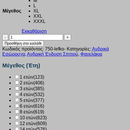
M
L
Μέγεθος
XL
XXL
XXXL
Εκκαθάριση
Φανέλα
ανδρική
Προσθήκη στο καλάθι
βαμβακερή
Κωδικός προϊόντος:
750-lefko-
Κατηγορίες:
Ανδρικά
ανοιχτή
Εσώρουχα
,
Ανδρική Ένδυση Σπιτιού
,
Φανελάκια
λαιμόκοψη
Giorgio
Μέγεθος (Έτη)
λευκό
750
1 ετών
(123)
ποσότητα
2 ετών
(406)
3 ετών
(385)
4 ετών
(532)
5 ετών
(377)
6 ετών
(616)
8 ετών
(619)
10 ετών
(623)
12 ετών
(609)
14 ετών
(576)