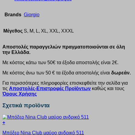
Brands
Giorgio
Μέγεθος
S, M, L, XL, XXL, XXXL
Αποστολές παραγγελιών πραγματοποιούνται σε όλη
την Ελλάδα.
Με κόστος κάτω των 50€ τα έξοδα αποστολής είναι 2€.
Με κόστος άνω των 50 € τα έξοδα αποστολής είναι
δωρεάν.
Για περισσότερες πληροφορίες επισκεφθείτε την σελίδα για
τις
Αποστολές-Επιστροφές Προϊόντων
καθώς και τους
Όρους Χρήσης
Σχετικά προϊόντα
+
Αυτό
Μπόξερ Nina Club μαύρο ανδρικό 511
το