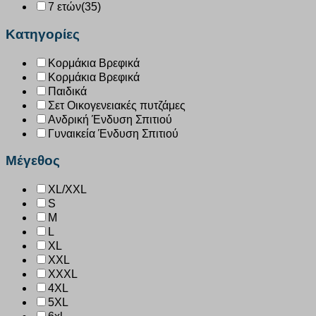
7 ετών
(35)
Κατηγορίες
Κορμάκια Βρεφικά
Κορμάκια Βρεφικά
Παιδικά
Σετ Οικογενειακές πυτζάμες
Ανδρική Ένδυση Σπιτιού
Γυναικεία Ένδυση Σπιτιού
Μέγεθος
XL/XXL
S
M
L
XL
XXL
XXXL
4XL
5XL