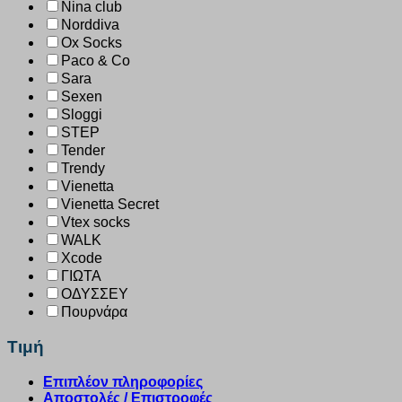
Nina club
Norddiva
Ox Socks
Paco & Co
Sara
Sexen
Sloggi
STEP
Tender
Trendy
Vienetta
Vienetta Secret
Vtex socks
WALK
Xcode
ΓΙΩΤΑ
ΟΔΥΣΣΕΥ
Πουρνάρα
Τιμή
Επιπλέον πληροφορίες
Αποστολές / Επιστροφές