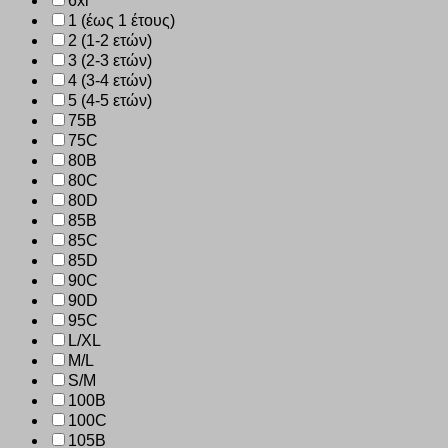
6xl
1 (έως 1 έτους)
2 (1-2 ετών)
3 (2-3 ετών)
4 (3-4 ετών)
5 (4-5 ετών)
75B
75C
80B
80C
80D
85B
85C
85D
90C
90D
95C
L/XL
M/L
S/M
100B
100C
105B