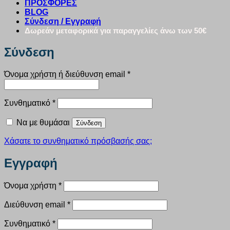
ΠΡΟΣΦΟΡΕΣ
BLOG
Σύνδεση / Εγγραφή
Δωρεάν μεταφορικά για παραγγελίες άνω των 50€
Σύνδεση
Απαιτείται
Όνομα χρήστη ή διεύθυνση email
*
Απαιτείται
Συνθηματικό
*
Να με θυμάσαι
Σύνδεση
Χάσατε το συνθηματικό πρόσβασής σας;
Εγγραφή
Απαιτείται
Όνομα χρήστη
*
Απαιτείται
Διεύθυνση email
*
Απαιτείται
Συνθηματικό
*