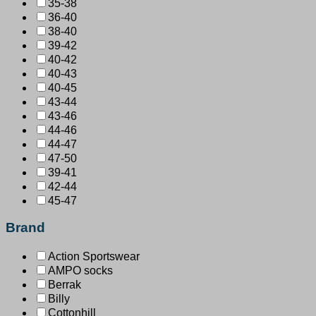
35-38
36-40
38-40
39-42
40-42
40-43
40-45
43-44
43-46
44-46
44-47
47-50
39-41
42-44
45-47
Brand
Action Sportswear
AMPO socks
Berrak
Billy
Cottonhill