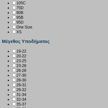
105C
75D
90B
95B
95D
One Size
XS
Μέγεθος Υποδήματος
19-22
20-22
23-25
23-26
26-28
27-30
28-30
29-31
29-32
31-34
32-34
35-37