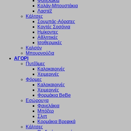
Φανελάκια
Κολάν-Μπουστάκια
Λαστέξ
Κάλτσες
Σουμπάς-Αόρατες
Κοντές Σοσόνια
Ημίκοντες
Αθλητικές
Ισοθερμικές
Καλσόν
Μπουρνούζια
ΑΓΟΡΙ
Πυτζάμες
Καλοκαιρινές
Χειμερινές
Φόρμες
Καλοκαιρινές
Χειμερινές
Φορμάκια BeBe
Εσώρουχα
Φανελάκια
Μπόξερ
Σλιπ
Κορμάκια Βρεφικά
Κάλτσες