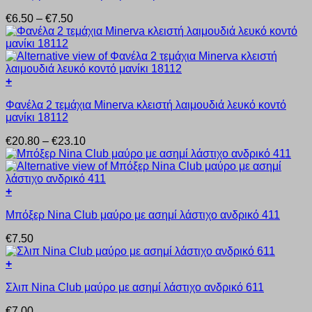
προϊόν
Price
€
6.50
–
€
7.50
έχει
range:
πολλαπλές
€6.50
παραλλαγές.
through
Οι
€7.50
επιλογές
+
μπορούν
Αυτό
να
Φανέλα 2 τεμάχια Minerva κλειστή λαιμουδιά λευκό κοντό
το
επιλεγούν
μανίκι 18112
προϊόν
στη
έχει
σελίδα
Price
€
20.80
–
€
23.10
πολλαπλές
του
range:
παραλλαγές.
προϊόντος
€20.80
Οι
through
επιλογές
€23.10
+
μπορούν
Αυτό
να
Μπόξερ Nina Club μαύρο με ασημί λάστιχο ανδρικό 411
το
επιλεγούν
προϊόν
στη
€
7.50
έχει
σελίδα
πολλαπλές
του
+
παραλλαγές.
προϊόντος
Αυτό
Οι
Σλιπ Nina Club μαύρο με ασημί λάστιχο ανδρικό 611
το
επιλογές
προϊόν
μπορούν
€
7.00