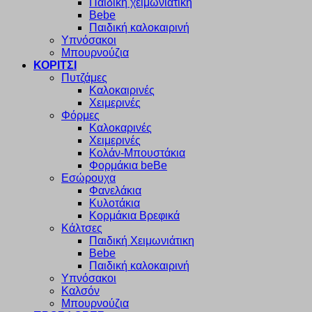
Παιδική χειμωνιάτικη
Bebe
Παιδική καλοκαιρινή
Υπνόσακοι
Μπουρνούζια
ΚΟΡΙΤΣΙ
Πυτζάμες
Καλοκαιρινές
Χειμερινές
Φόρμες
Καλοκαρινές
Χειμερινές
Κολάν-Μπουστάκια
Φορμάκια beBe
Εσώρουχα
Φανελάκια
Κυλοτάκια
Κορμάκια Βρεφικά
Κάλτσες
Παιδική Χειμωνιάτικη
Bebe
Παιδική καλοκαιρινή
Υπνόσακοι
Καλσόν
Μπουρνούζια