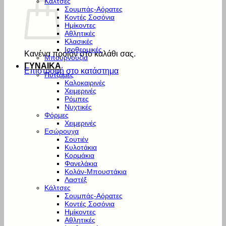
Κάλτσες
Σουμπάς-Αόρατες
Κοντές Σοσόνια
Ημίκοντες
Αθλητικές
Κλασικές
Ισοθερμικές
Κανένα προϊόν στο καλάθι σας.
Μπουρνούζια
ΓΥΝΑΙΚΑ
Επιστροφή στο κατάστημα
Πυτζάμες
Καλοκαιρινές
Χειμερινές
Ρόμπες
Νυχτικές
Φόρμες
Χειμερινές
Εσώρουχα
Σουτιέν
Κυλοτάκια
Κορμάκια
Φανελάκια
Κολάν-Μπουστάκια
Λαστέξ
Κάλτσες
Σουμπάς-Αόρατες
Κοντές Σοσόνια
Ημίκοντες
Αθλητικές