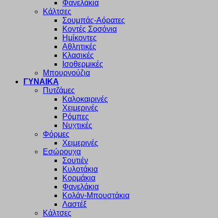
Φανελάκια
Κάλτσες
Σουμπάς-Αόρατες
Κοντές Σοσόνια
Ημίκοντες
Αθλητικές
Κλασικές
Ισοθερμικές
Μπουρνούζια
ΓΥΝΑΙΚΑ
Πυτζάμες
Καλοκαιρινές
Χειμερινές
Ρόμπες
Νυχτικές
Φόρμες
Χειμερινές
Εσώρουχα
Σουτιέν
Κυλοτάκια
Κορμάκια
Φανελάκια
Κολάν-Μπουστάκια
Λαστέξ
Κάλτσες