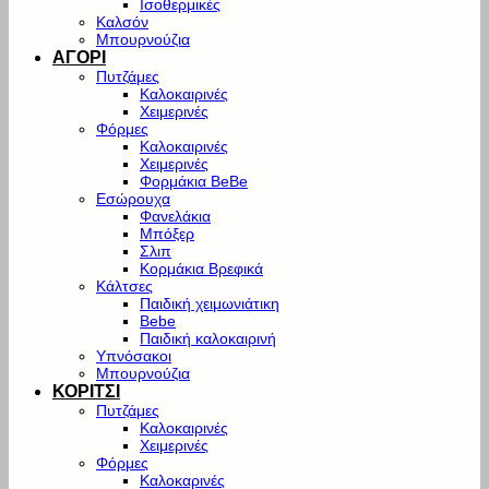
Ισοθερμικές
Καλσόν
Μπουρνούζια
ΑΓΟΡΙ
Πυτζάμες
Καλοκαιρινές
Χειμερινές
Φόρμες
Καλοκαιρινές
Χειμερινές
Φορμάκια BeBe
Εσώρουχα
Φανελάκια
Μπόξερ
Σλιπ
Κορμάκια Βρεφικά
Κάλτσες
Παιδική χειμωνιάτικη
Bebe
Παιδική καλοκαιρινή
Υπνόσακοι
Μπουρνούζια
ΚΟΡΙΤΣΙ
Πυτζάμες
Καλοκαιρινές
Χειμερινές
Φόρμες
Καλοκαρινές