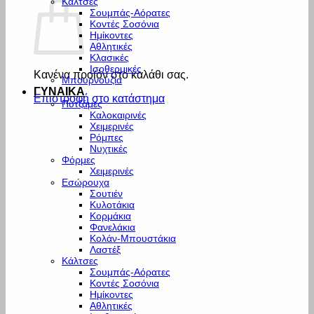
Κάλτσες
Σουμπάς-Αόρατες
Κοντές Σοσόνια
Ημίκοντες
Αθλητικές
Κλασικές
Ισοθερμικές
Κανένα προϊόν στο καλάθι σας.
Μπουρνούζια
ΓΥΝΑΙΚΑ
Επιστροφή στο κατάστημα
Πυτζάμες
Καλοκαιρινές
Χειμερινές
Ρόμπες
Νυχτικές
Φόρμες
Χειμερινές
Εσώρουχα
Σουτιέν
Κυλοτάκια
Κορμάκια
Φανελάκια
Κολάν-Μπουστάκια
Λαστέξ
Κάλτσες
Σουμπάς-Αόρατες
Κοντές Σοσόνια
Ημίκοντες
Αθλητικές