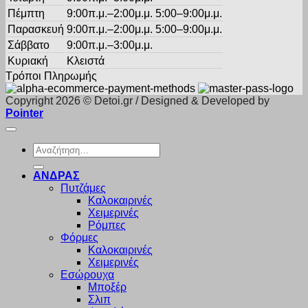
Πέμπτη
9:00π.μ.–2:00μ.μ. 5:00–9:00μ.μ.
Παρασκευή
9:00π.μ.–2:00μ.μ. 5:00–9:00μ.μ.
Σάββατο
9:00π.μ.–3:00μ.μ.
Κυριακή
Κλειστά
Τρόποι Πληρωμής
Copyright 2026 © Detoi.gr / Designed & Developed by
Pointer
Αναζήτηση
για:
ΑΝΔΡΑΣ
Πυτζάμες
Καλοκαιρινές
Χειμερινές
Ρόμπες
Φόρμες
Καλοκαιρινές
Χειμερινές
Εσώρουχα
Μποξέρ
Σλιπ