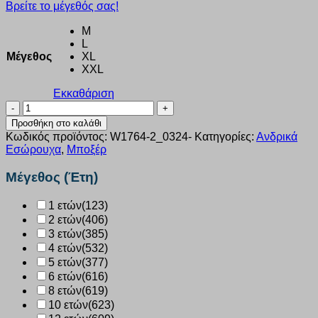
Βρείτε το μέγεθός σας!
M
L
Μέγεθος
XL
XXL
Εκκαθάριση
Boxer
Ανδρικό
Προσθήκη στο καλάθι
Walk
Κωδικός προϊόντος:
W1764-2_0324-
Κατηγορίες:
Ανδρικά
Μακρύ
Εσώρουχα
,
Μποξέρ
πόδι
2
Μέγεθος (Έτη)
τεμάχια
μπλε-
1 ετών
(123)
χακί
2 ετών
(406)
W1764-
2_0324
3 ετών
(385)
ποσότητα
4 ετών
(532)
5 ετών
(377)
6 ετών
(616)
8 ετών
(619)
10 ετών
(623)