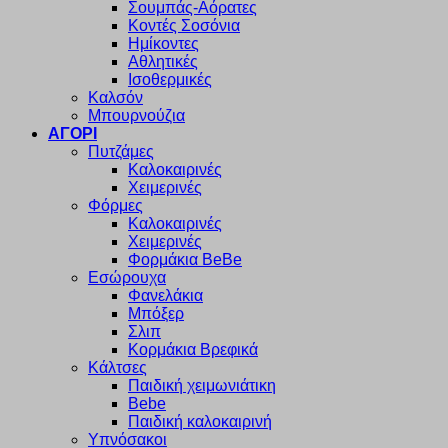
Σουμπάς-Αόρατες
Κοντές Σοσόνια
Ημίκοντες
Αθλητικές
Ισοθερμικές
Καλσόν
Μπουρνούζια
ΑΓΟΡΙ
Πυτζάμες
Καλοκαιρινές
Χειμερινές
Φόρμες
Καλοκαιρινές
Χειμερινές
Φορμάκια BeBe
Εσώρουχα
Φανελάκια
Μπόξερ
Σλιπ
Κορμάκια Βρεφικά
Κάλτσες
Παιδική χειμωνιάτικη
Bebe
Παιδική καλοκαιρινή
Υπνόσακοι