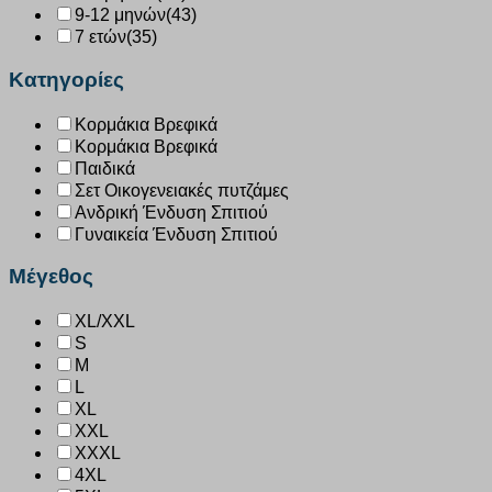
9-12 μηνών
(43)
7 ετών
(35)
Κατηγορίες
Κορμάκια Βρεφικά
Κορμάκια Βρεφικά
Παιδικά
Σετ Οικογενειακές πυτζάμες
Ανδρική Ένδυση Σπιτιού
Γυναικεία Ένδυση Σπιτιού
Μέγεθος
XL/XXL
S
M
L
XL
XXL
XXXL
4XL