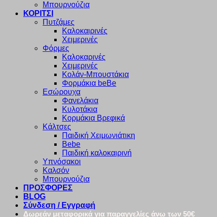
Μπουρνούζια
ΚΟΡΙΤΣΙ
Πυτζάμες
Καλοκαιρινές
Χειμερινές
Φόρμες
Καλοκαρινές
Χειμερινές
Κολάν-Μπουστάκια
Φορμάκια beBe
Εσώρουχα
Φανελάκια
Κυλοτάκια
Κορμάκια Βρεφικά
Κάλτσες
Παιδική Χειμωνιάτικη
Bebe
Παιδική καλοκαιρινή
Υπνόσακοι
Καλσόν
Μπουρνούζια
ΠΡΟΣΦΟΡΕΣ
BLOG
Σύνδεση / Εγγραφή
Δωρεάν μεταφορικά για παραγγελίες άνω των 50€