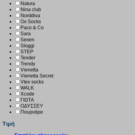
Natura
Nina club
Norddiva
Ox Socks
Paco & Co
Sara
Sexen
Sloggi
STEP
Tender
Trendy
Vienetta
Vienetta Secret
Vtex socks
WALK
Xcode
ΓΙΩΤΑ
ΟΔΥΣΣΕΥ
Πουρνάρα
Τιμή