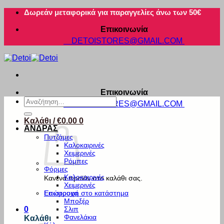
Μετάβαση
Δωρεάν μεταφορικά για παραγγελίες άνω των 50€
στο
Επικοινωνία
περιεχόμενο
DETOISTORES@GMAIL.COM
Επικοινωνία
Αναζήτηση
DETOISTORES@GMAIL.COM
για:
Καλάθι /
€
0.00
0
ΑΝΔΡΑΣ
Πυτζάμες
Καλοκαιρινές
Χειμερινές
Ρόμπες
Φόρμες
Καλοκαιρινές
Κανένα προϊόν στο καλάθι σας.
Χειμερινές
Εσώρουχα
Επιστροφή στο κατάστημα
Μποξέρ
Σλιπ
0
Φανελάκια
Καλάθι