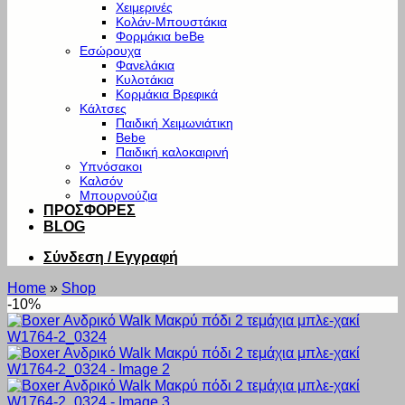
Χειμερινές
Κολάν-Μπουστάκια
Φορμάκια beBe
Εσώρουχα
Φανελάκια
Κυλοτάκια
Κορμάκια Βρεφικά
Κάλτσες
Παιδική Χειμωνιάτικη
Bebe
Παιδική καλοκαιρινή
Υπνόσακοι
Καλσόν
Μπουρνούζια
ΠΡΟΣΦΟΡΕΣ
BLOG
Σύνδεση / Εγγραφή
Home
»
Shop
-10%