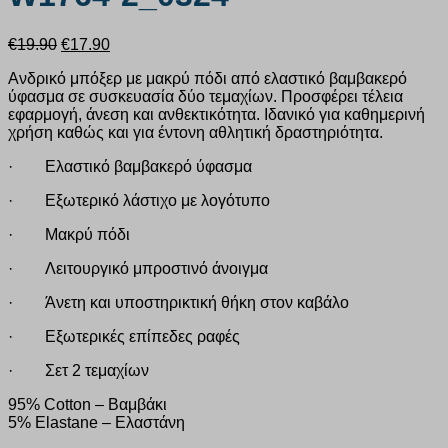
Original
Η
€
19.90
€
17.90
price
τρέχουσα
Ανδρικό μπόξερ με μακρύ πόδι από ελαστικό βαμβακερό
was:
τιμή
ύφασμα σε συσκευασία δύο τεμαχίων. Προσφέρει τέλεια
€19.90.
είναι:
εφαρμογή, άνεση και ανθεκτικότητα. Ιδανικό για καθημερινή
€17.90.
χρήση καθώς και για έντονη αθλητική δραστηριότητα.
· Ελαστικό βαμβακερό ύφασμα
· Εξωτερικό λάστιχο με λογότυπο
· Μακρύ πόδι
· Λειτουργικό μπροστινό άνοιγμα
· Άνετη και υποστηρικτική θήκη στον καβάλο
· Εξωτερικές επίπεδες ραφές
· Σετ 2 τεμαχίων
95% Cotton – Βαμβάκι
5% Elastane – Ελαστάνη