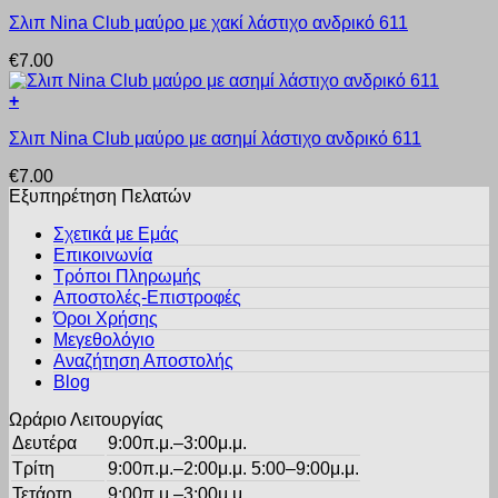
Αυτό
Οι
σελίδα
Σλιπ Nina Club μαύρο με χακί λάστιχο ανδρικό 611
το
επιλογές
του
προϊόν
μπορούν
προϊόντος
€
7.00
έχει
να
πολλαπλές
επιλεγούν
+
παραλλαγές.
στη
Αυτό
Οι
σελίδα
Σλιπ Nina Club μαύρο με ασημί λάστιχο ανδρικό 611
το
επιλογές
του
προϊόν
μπορούν
προϊόντος
€
7.00
έχει
να
Εξυπηρέτηση Πελατών
πολλαπλές
επιλεγούν
παραλλαγές.
στη
Σχετικά με Εμάς
Οι
σελίδα
Επικοινωνία
επιλογές
του
Τρόποι Πληρωμής
μπορούν
προϊόντος
Αποστολές-Επιστροφές
να
Όροι Χρήσης
επιλεγούν
στη
Μεγεθολόγιο
σελίδα
Αναζήτηση Αποστολής
του
Blog
προϊόντος
Ωράριο Λειτουργίας
Δευτέρα
9:00π.μ.–3:00μ.μ.
Τρίτη
9:00π.μ.–2:00μ.μ. 5:00–9:00μ.μ.
Τετάρτη
9:00π.μ.–3:00μ.μ.