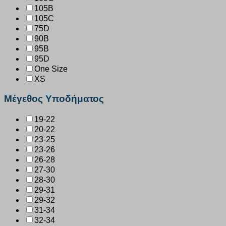
105B
105C
75D
90B
95B
95D
One Size
XS
Μέγεθος Υποδήματος
19-22
20-22
23-25
23-26
26-28
27-30
28-30
29-31
29-32
31-34
32-34