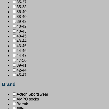
35-37
35-38
36-40
38-40
39-42
40-42
40-43
40-45
43-44
43-46
44-46
44-47
47-50
39-41
42-44
45-47
Brand
Action Sportswear
AMPO socks
Berrak
Billy