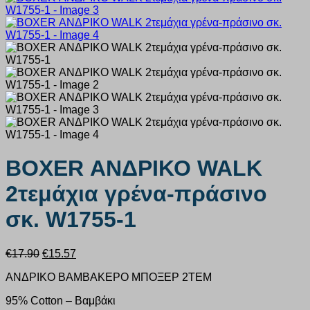
BOXER ΑΝΔΡΙΚΟ WALK
2τεμάχια γρένα-πράσινο
σκ. W1755-1
Original
Η
€
17.90
€
15.57
price
τρέχουσα
ΑΝΔΡΙΚΟ ΒΑΜΒΑΚΕΡΟ ΜΠΟΞΕΡ 2ΤΕΜ
was:
τιμή
€17.90.
είναι:
95% Cotton – Βαμβάκι
€15.57.