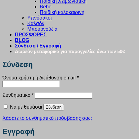
Παιδική Χειμωνιάτικη
Bebe
Παιδική καλοκαιρινή
Υπνόσακοι
Καλσόν
Μπουρνούζια
ΠΡΟΣΦΟΡΕΣ
BLOG
Σύνδεση / Εγγραφή
Δωρεάν μεταφορικά για παραγγελίες άνω των 50€
Σύνδεση
Απαιτείται
Όνομα χρήστη ή διεύθυνση email
*
Απαιτείται
Συνθηματικό
*
Να με θυμάσαι
Σύνδεση
Χάσατε το συνθηματικό πρόσβασής σας;
Εγγραφή