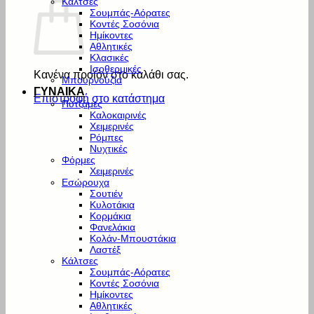
Κάλτσες
Σουμπάς-Αόρατες
Κοντές Σοσόνια
Ημίκοντες
Αθλητικές
Κλασικές
Ισοθερμικές
Κανένα προϊόν στο καλάθι σας.
Μπουρνούζια
ΓΥΝΑΙΚΑ
Επιστροφή στο κατάστημα
Πυτζάμες
Καλοκαιρινές
Χειμερινές
Ρόμπες
Νυχτικές
Φόρμες
Χειμερινές
Εσώρουχα
Σουτιέν
Κυλοτάκια
Κορμάκια
Φανελάκια
Κολάν-Μπουστάκια
Λαστέξ
Κάλτσες
Σουμπάς-Αόρατες
Κοντές Σοσόνια
Ημίκοντες
Αθλητικές