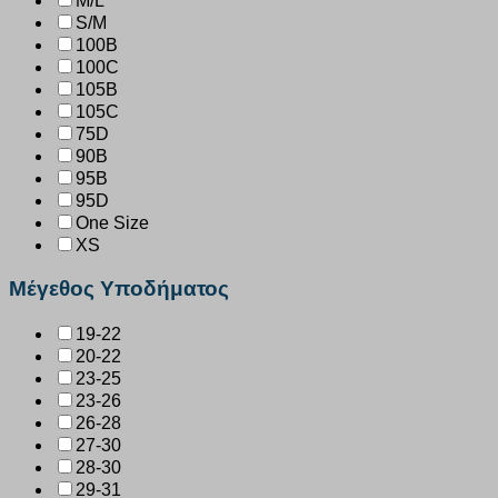
M/L
S/M
100B
100C
105B
105C
75D
90B
95B
95D
One Size
XS
Μέγεθος Υποδήματος
19-22
20-22
23-25
23-26
26-28
27-30
28-30
29-31