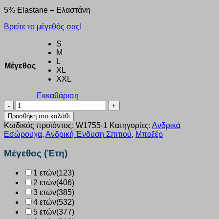
5% Elastane – Ελαστάνη
Βρείτε το μέγεθός σας!
S
M
L
Μέγεθος
XL
XXL
Εκκαθάριση
BOXER
ΑΝΔΡΙΚΟ
Προσθήκη στο καλάθι
WALK
Κωδικός προϊόντος:
W1755-1
Κατηγορίες:
Ανδρικά
2τεμάχια
Εσώρουχα
,
Ανδρική Ένδυση Σπιτιού
,
Μποξέρ
γρένα-
πράσινο
Μέγεθος (Έτη)
σκ.
W1755-
1 ετών
(123)
1
2 ετών
(406)
ποσότητα
3 ετών
(385)
4 ετών
(532)
5 ετών
(377)