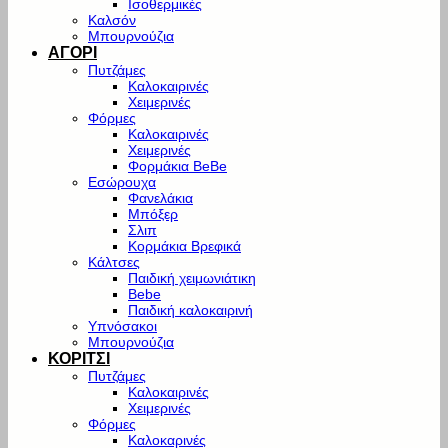
Ισοθερμικές
Καλσόν
Μπουρνούζια
ΑΓΟΡΙ
Πυτζάμες
Καλοκαιρινές
Χειμερινές
Φόρμες
Καλοκαιρινές
Χειμερινές
Φορμάκια BeBe
Εσώρουχα
Φανελάκια
Μπόξερ
Σλιπ
Κορμάκια Βρεφικά
Κάλτσες
Παιδική χειμωνιάτικη
Bebe
Παιδική καλοκαιρινή
Υπνόσακοι
Μπουρνούζια
ΚΟΡΙΤΣΙ
Πυτζάμες
Καλοκαιρινές
Χειμερινές
Φόρμες
Καλοκαρινές