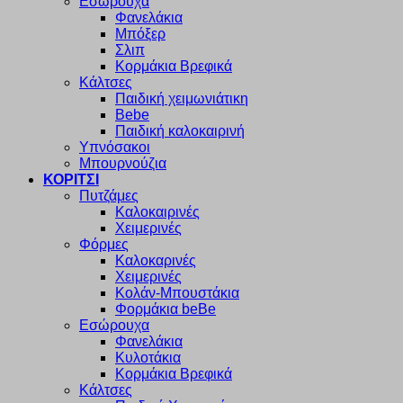
Εσώρουχα
Φανελάκια
Μπόξερ
Σλιπ
Κορμάκια Βρεφικά
Κάλτσες
Παιδική χειμωνιάτικη
Bebe
Παιδική καλοκαιρινή
Υπνόσακοι
Μπουρνούζια
ΚΟΡΙΤΣΙ
Πυτζάμες
Καλοκαιρινές
Χειμερινές
Φόρμες
Καλοκαρινές
Χειμερινές
Κολάν-Μπουστάκια
Φορμάκια beBe
Εσώρουχα
Φανελάκια
Κυλοτάκια
Κορμάκια Βρεφικά
Κάλτσες