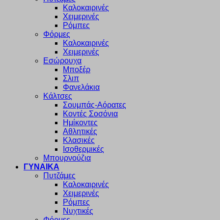
Καλοκαιρινές
Χειμερινές
Ρόμπες
Φόρμες
Καλοκαιρινές
Χειμερινές
Εσώρουχα
Μποξέρ
Σλιπ
Φανελάκια
Κάλτσες
Σουμπάς-Αόρατες
Κοντές Σοσόνια
Ημίκοντες
Αθλητικές
Κλασικές
Ισοθερμικές
Μπουρνούζια
ΓΥΝΑΙΚΑ
Πυτζάμες
Καλοκαιρινές
Χειμερινές
Ρόμπες
Νυχτικές
Φόρμες