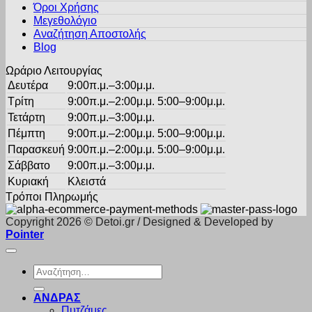
Όροι Χρήσης
επιλεγούν
στη
Μεγεθολόγιο
σελίδα
Αναζήτηση Αποστολής
του
Blog
προϊόντος
Ωράριο Λειτουργίας
Δευτέρα
9:00π.μ.–3:00μ.μ.
Τρίτη
9:00π.μ.–2:00μ.μ. 5:00–9:00μ.μ.
Τετάρτη
9:00π.μ.–3:00μ.μ.
Πέμπτη
9:00π.μ.–2:00μ.μ. 5:00–9:00μ.μ.
Παρασκευή
9:00π.μ.–2:00μ.μ. 5:00–9:00μ.μ.
Σάββατο
9:00π.μ.–3:00μ.μ.
Κυριακή
Κλειστά
Τρόποι Πληρωμής
Copyright 2026 © Detoi.gr / Designed & Developed by
Pointer
Αναζήτηση
για:
ΑΝΔΡΑΣ
Πυτζάμες