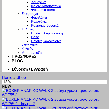
Χειμερινές
Κολάν-Μπουστάκια
Φορμάκια beBe
Εσώρουχα
Φανελάκια
Κυλοτάκια
Κορμάκια Βρεφικά
Κάλτσες
Παιδική Χειμωνιάτικη
Bebe
Παιδική καλοκαιρινή
Υπνόσακοι
Καλσόν
Μπουρνούζια
ΠΡΟΣΦΟΡΕΣ
BLOG
Σύνδεση / Εγγραφή
Home
»
Shop
-13%
NEW