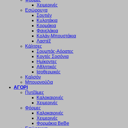
Χειμερινές
Εσώρουχα
Σουτιέν
Κυλοτάκια
Κορμάκια
Φανελάκια
Κολάν-Μπουστάκια
Λαστέξ
Κάλτσες
Σουμπάς-Αόρατες
Κοντές Σοσόνια
Ημίκοντες
Αθλητικές
Ισοθερμικές
Καλσόν
Μπουρνούζια
ΑΓΟΡΙ
Πυτζάμες
Καλοκαιρινές
Χειμερινές
Φόρμες
Καλοκαιρινές
Χειμερινές
Φορμάκια BeBe