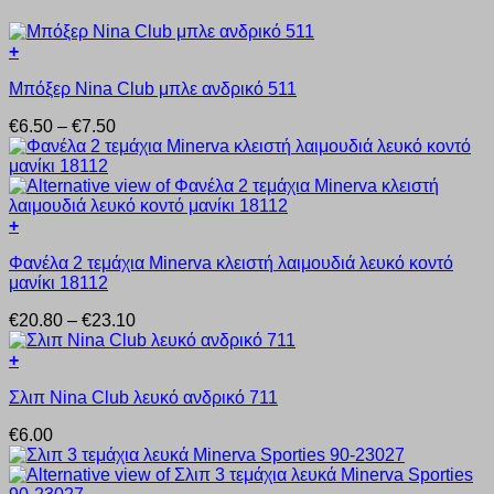
+
Αυτό
Μπόξερ Nina Club μπλε ανδρικό 511
το
προϊόν
Price
€
6.50
–
€
7.50
έχει
range:
πολλαπλές
€6.50
παραλλαγές.
through
Οι
€7.50
επιλογές
+
μπορούν
Αυτό
να
Φανέλα 2 τεμάχια Minerva κλειστή λαιμουδιά λευκό κοντό
το
επιλεγούν
μανίκι 18112
προϊόν
στη
έχει
σελίδα
Price
€
20.80
–
€
23.10
πολλαπλές
του
range:
παραλλαγές.
προϊόντος
€20.80
+
Οι
Αυτό
through
επιλογές
Σλιπ Nina Club λευκό ανδρικό 711
το
€23.10
μπορούν
προϊόν
να
€
6.00
έχει
επιλεγούν
πολλαπλές
στη
παραλλαγές.
σελίδα