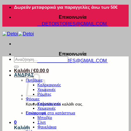
Μετάβαση
Δωρεάν μεταφορικά για παραγγελίες άνω των 50€
στο
Επικοινωνία
περιεχόμενο
DETOISTORES@GMAIL.COM
Επικοινωνία
Αναζήτηση
DETOISTORES@GMAIL.COM
για:
Καλάθι /
€
0.00
0
ΑΝΔΡΑΣ
Πυτζάμες
Καλοκαιρινές
Χειμερινές
Ρόμπες
Φόρμες
Καλοκαιρινές
Κανένα προϊόν στο καλάθι σας.
Χειμερινές
Εσώρουχα
Επιστροφή στο κατάστημα
Μποξέρ
Σλιπ
0
Φανελάκια
Καλάθι