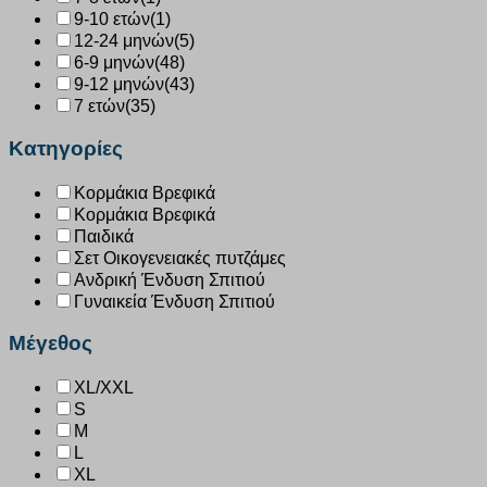
9-10 ετών
(1)
12-24 μηνών
(5)
6-9 μηνών
(48)
9-12 μηνών
(43)
7 ετών
(35)
Κατηγορίες
Κορμάκια Βρεφικά
Κορμάκια Βρεφικά
Παιδικά
Σετ Οικογενειακές πυτζάμες
Ανδρική Ένδυση Σπιτιού
Γυναικεία Ένδυση Σπιτιού
Μέγεθος
XL/XXL
S
M
L
XL