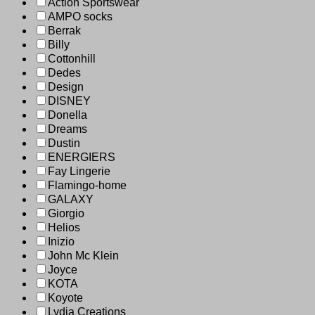
Action Sportswear
AMPO socks
Berrak
Billy
Cottonhill
Dedes
Design
DISNEY
Donella
Dreams
Dustin
ENERGIERS
Fay Lingerie
Flamingo-home
GALAXY
Giorgio
Helios
Inizio
John Mc Klein
Joyce
KOTA
Koyote
Lydia Creations