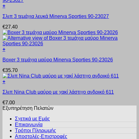
Οι
του
+
επιλογές
προϊόντος
Αυτό
μπορούν
Σλιπ 3 τεμάχια λευκά Minerva Sporties 90-23027
το
να
προϊόν
επιλεγούν
€
27.40
έχει
στη
πολλαπλές
σελίδα
παραλλαγές.
του
Οι
προϊόντος
+
επιλογές
Αυτό
μπορούν
Boxer 3 τεμάχια μαύρο Minerva Sporties 90-23026
το
να
προϊόν
επιλεγούν
€
35.70
έχει
στη
πολλαπλές
σελίδα
+
παραλλαγές.
του
Αυτό
Οι
προϊόντος
Σλιπ Nina Club μαύρο με χακί λάστιχο ανδρικό 611
το
επιλογές
προϊόν
μπορούν
€
7.00
έχει
να
Εξυπηρέτηση Πελατών
πολλαπλές
επιλεγούν
παραλλαγές.
στη
Σχετικά με Εμάς
Οι
σελίδα
Επικοινωνία
επιλογές
του
Τρόποι Πληρωμής
μπορούν
προϊόντος
Αποστολές-Επιστροφές
να