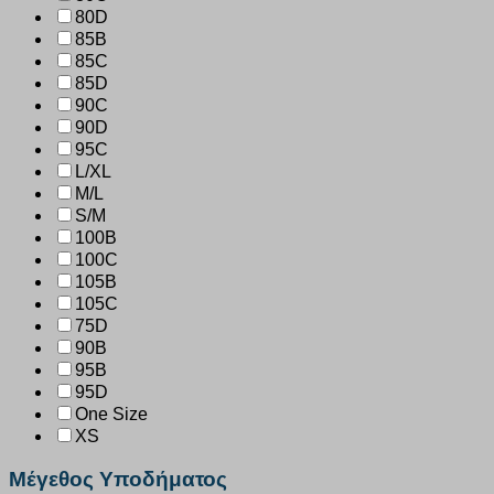
80D
85B
85C
85D
90C
90D
95C
L/XL
M/L
S/M
100B
100C
105B
105C
75D
90B
95B
95D
One Size
XS
Μέγεθος Υποδήματος