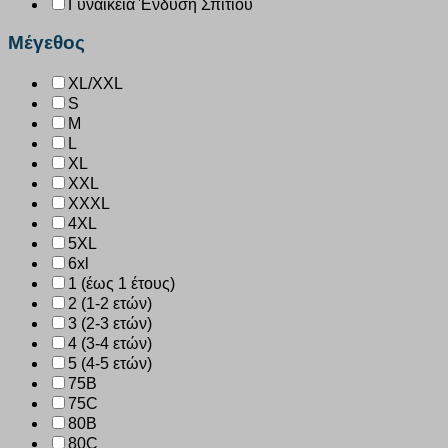
Γυναικεία Ένδυση Σπιτιού
Μέγεθος
XL/XXL
S
M
L
XL
XXL
XXXL
4XL
5XL
6xl
1 (έως 1 έτους)
2 (1-2 ετών)
3 (2-3 ετών)
4 (3-4 ετών)
5 (4-5 ετών)
75B
75C
80B
80C