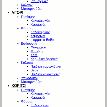
Ισοθερμικές
Καλσόν
Μπουρνούζια
ΑΓΟΡΙ
Πυτζάμες
Καλοκαιρινές
Χειμερινές
Φόρμες
Καλοκαιρινές
Χειμερινές
Φορμάκια BeBe
Εσώρουχα
Φανελάκια
Μπόξερ
Σλιπ
Κορμάκια Βρεφικά
Κάλτσες
Παιδική χειμωνιάτικη
Bebe
Παιδική καλοκαιρινή
Υπνόσακοι
Μπουρνούζια
ΚΟΡΙΤΣΙ
Πυτζάμες
Καλοκαιρινές
Χειμερινές
Φόρμες
Καλοκαρινές