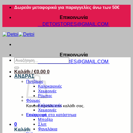
Μετάβαση
Δωρεάν μεταφορικά για παραγγελίες άνω των 50€
στο
Επικοινωνία
περιεχόμενο
DETOISTORES@GMAIL.COM
Επικοινωνία
Αναζήτηση
DETOISTORES@GMAIL.COM
για:
Καλάθι /
€
0.00
0
ΑΝΔΡΑΣ
Πυτζάμες
Καλοκαιρινές
Χειμερινές
Ρόμπες
Φόρμες
Καλοκαιρινές
Κανένα προϊόν στο καλάθι σας.
Χειμερινές
Εσώρουχα
Επιστροφή στο κατάστημα
Μποξέρ
Σλιπ
0
Φανελάκια
Καλάθι