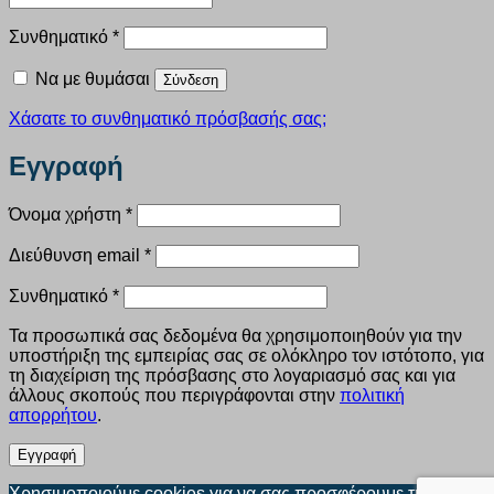
Απαιτείται
Συνθηματικό
*
Να με θυμάσαι
Σύνδεση
Χάσατε το συνθηματικό πρόσβασής σας;
Εγγραφή
Απαιτείται
Όνομα χρήστη
*
Απαιτείται
Διεύθυνση email
*
Απαιτείται
Συνθηματικό
*
Τα προσωπικά σας δεδομένα θα χρησιμοποιηθούν για την
υποστήριξη της εμπειρίας σας σε ολόκληρο τον ιστότοπο, για
τη διαχείριση της πρόσβασης στο λογαριασμό σας και για
άλλους σκοπούς που περιγράφονται στην
πολιτική
απορρήτου
.
Εγγραφή
Χρησιμοποιούμε cookies για να σας προσφέρουμε την