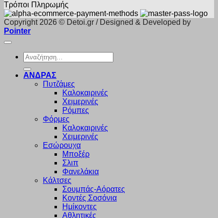
Τρόποι Πληρωμής
Copyright 2026 © Detoi.gr / Designed & Developed by
Pointer
Αναζήτηση
για:
ΑΝΔΡΑΣ
Πυτζάμες
Καλοκαιρινές
Χειμερινές
Ρόμπες
Φόρμες
Καλοκαιρινές
Χειμερινές
Εσώρουχα
Μποξέρ
Σλιπ
Φανελάκια
Κάλτσες
Σουμπάς-Αόρατες
Κοντές Σοσόνια
Ημίκοντες
Αθλητικές