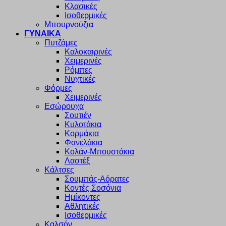
Κλασικές
Ισοθερμικές
Μπουρνούζια
ΓΥΝΑΙΚΑ
Πυτζάμες
Καλοκαιρινές
Χειμερινές
Ρόμπες
Νυχτικές
Φόρμες
Χειμερινές
Εσώρουχα
Σουτιέν
Κυλοτάκια
Κορμάκια
Φανελάκια
Κολάν-Μπουστάκια
Λαστέξ
Κάλτσες
Σουμπάς-Αόρατες
Κοντές Σοσόνια
Ημίκοντες
Αθλητικές
Ισοθερμικές
Καλσόν