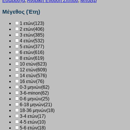
Εσώρουχα
,
Ανδρική Ένδυση Σπιτιού
,
Μποξέρ
τεμάχια
με
Μέγεθος (Έτη)
ανάγλυφο
λάστιχο
1 ετών
(123)
μαύρο-
2 ετών
(406)
μαύρο
W1761-
3 ετών
(385)
1_0202
4 ετών
(532)
ποσότητα
5 ετών
(377)
6 ετών
(616)
8 ετών
(619)
10 ετών
(623)
12 ετών
(609)
14 ετών
(576)
16 ετών
(76)
0-3 μηνών
(62)
3-6-minon
(62)
0-6 μηνών
(25)
6-18 μηνών
(21)
18-36 μηνών
(18)
3-4 ετών
(17)
4-5 ετών
(10)
5-6 ετών
(18)