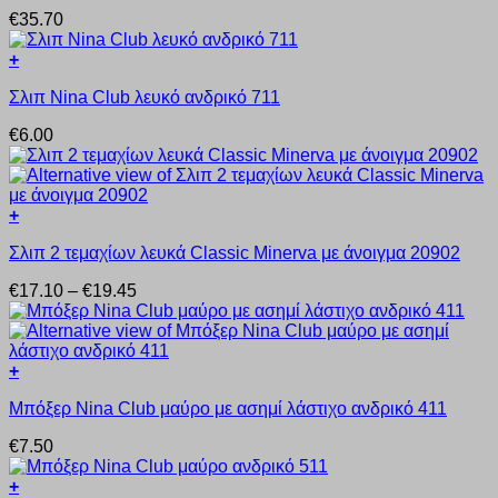
προϊόν
επιλεγούν
€
35.70
έχει
στη
πολλαπλές
σελίδα
+
παραλλαγές.
του
Αυτό
Οι
προϊόντος
Σλιπ Nina Club λευκό ανδρικό 711
το
επιλογές
προϊόν
μπορούν
€
6.00
έχει
να
πολλαπλές
επιλεγούν
παραλλαγές.
στη
Οι
σελίδα
+
επιλογές
του
Αυτό
μπορούν
προϊόντος
Σλιπ 2 τεμαχίων λευκά Classic Minerva με άνοιγμα 20902
το
να
προϊόν
επιλεγούν
Price
€
17.10
–
€
19.45
έχει
στη
range:
πολλαπλές
σελίδα
€17.10
παραλλαγές.
του
through
Οι
προϊόντος
€19.45
+
επιλογές
Αυτό
μπορούν
Μπόξερ Nina Club μαύρο με ασημί λάστιχο ανδρικό 411
το
να
προϊόν
επιλεγούν
€
7.50
έχει
στη
πολλαπλές
σελίδα
+
παραλλαγές.
του