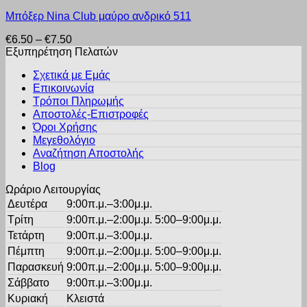
Αυτό
Οι
προϊόντος
Μπόξερ Nina Club μαύρο ανδρικό 511
το
επιλογές
προϊόν
μπορούν
Price
€
6.50
–
€
7.50
έχει
να
range:
Εξυπηρέτηση Πελατών
πολλαπλές
επιλεγούν
€6.50
παραλλαγές.
στη
Σχετικά με Εμάς
through
Οι
σελίδα
Επικοινωνία
€7.50
επιλογές
του
Τρόποι Πληρωμής
μπορούν
προϊόντος
Αποστολές-Επιστροφές
να
Όροι Χρήσης
επιλεγούν
στη
Μεγεθολόγιο
σελίδα
Αναζήτηση Αποστολής
του
Blog
προϊόντος
Ωράριο Λειτουργίας
Δευτέρα
9:00π.μ.–3:00μ.μ.
Τρίτη
9:00π.μ.–2:00μ.μ. 5:00–9:00μ.μ.
Τετάρτη
9:00π.μ.–3:00μ.μ.
Πέμπτη
9:00π.μ.–2:00μ.μ. 5:00–9:00μ.μ.
Παρασκευή
9:00π.μ.–2:00μ.μ. 5:00–9:00μ.μ.
Σάββατο
9:00π.μ.–3:00μ.μ.
Κυριακή
Κλειστά