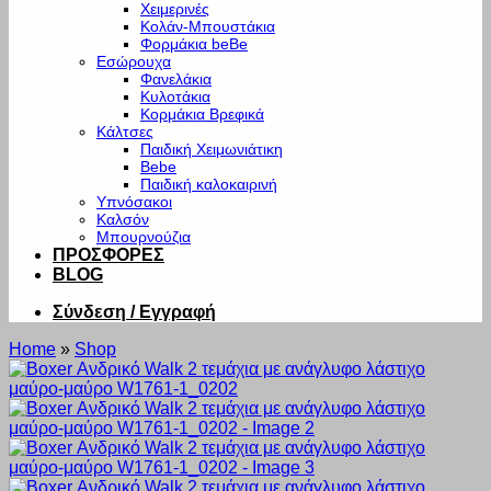
Χειμερινές
Κολάν-Μπουστάκια
Φορμάκια beBe
Εσώρουχα
Φανελάκια
Κυλοτάκια
Κορμάκια Βρεφικά
Κάλτσες
Παιδική Χειμωνιάτικη
Bebe
Παιδική καλοκαιρινή
Υπνόσακοι
Καλσόν
Μπουρνούζια
ΠΡΟΣΦΟΡΕΣ
BLOG
Σύνδεση / Εγγραφή
Home
»
Shop