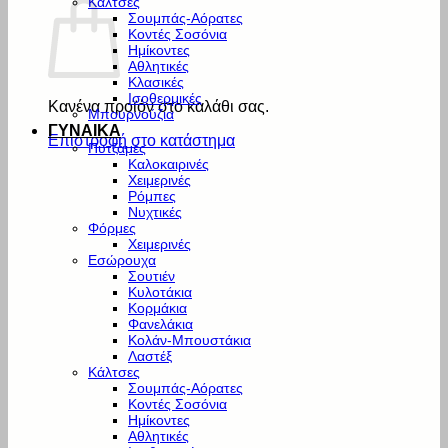
Κάλτσες
Σουμπάς-Αόρατες
Κοντές Σοσόνια
Ημίκοντες
Αθλητικές
Κλασικές
Ισοθερμικές
Κανένα προϊόν στο καλάθι σας.
Μπουρνούζια
ΓΥΝΑΙΚΑ
Επιστροφή στο κατάστημα
Πυτζάμες
Καλοκαιρινές
Χειμερινές
Ρόμπες
Νυχτικές
Φόρμες
Χειμερινές
Εσώρουχα
Σουτιέν
Κυλοτάκια
Κορμάκια
Φανελάκια
Κολάν-Μπουστάκια
Λαστέξ
Κάλτσες
Σουμπάς-Αόρατες
Κοντές Σοσόνια
Ημίκοντες
Αθλητικές