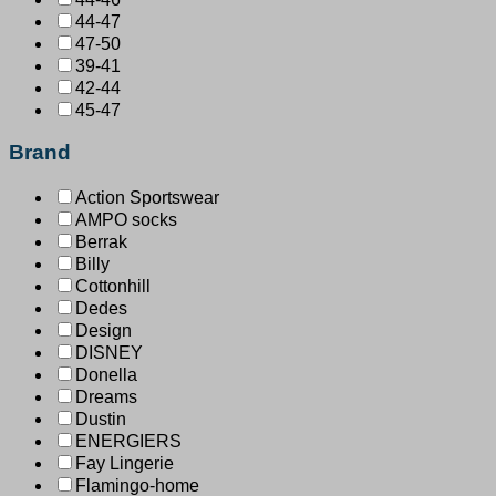
44-47
47-50
39-41
42-44
45-47
Brand
Action Sportswear
AMPO socks
Berrak
Billy
Cottonhill
Dedes
Design
DISNEY
Donella
Dreams
Dustin
ENERGIERS
Fay Lingerie
Flamingo-home