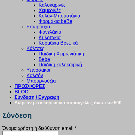
Καλοκαρινές
Χειμερινές
Κολάν-Μπουστάκια
Φορμάκια beBe
Εσώρουχα
Φανελάκια
Κυλοτάκια
Κορμάκια Βρεφικά
Κάλτσες
Παιδική Χειμωνιάτικη
Bebe
Παιδική καλοκαιρινή
Υπνόσακοι
Καλσόν
Μπουρνούζια
ΠΡΟΣΦΟΡΕΣ
BLOG
Σύνδεση / Εγγραφή
Δωρεάν μεταφορικά για παραγγελίες άνω των 50€
Σύνδεση
Απαιτείται
Όνομα χρήστη ή διεύθυνση email
*