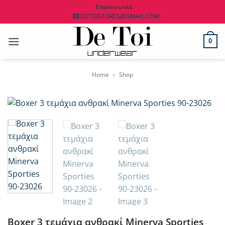
Μετάβαση
Επικοινωνία
DETOISTORES@GMAIL.COM
στο
περιεχόμενο
0
Home
»
Shop
Boxer 3 τεμάχια ανθρακί Minerva Sporties