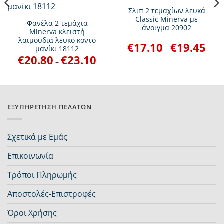
Σλιπ 2 τεμαχίων λευκά
Classic Minerva με
Φανέλα 2 τεμάχια
άνοιγμα 20902
Minerva κλειστή
λαιμουδιά λευκό κοντό
€
17.10
€
19.45
Price
μανίκι 18112
–
range
€
20.80
€
23.10
Price
€17.1
–
range:
thro
€20.80
€19.4
through
€23.10
ΕΞΥΠΗΡΈΤΗΣΗ ΠΕΛΑΤΏΝ
Σχετικά με Εμάς
Επικοινωνία
Τρόποι Πληρωμής
Αποστολές-Επιστροφές
Όροι Χρήσης