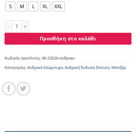
S
M
L
XL
XXL
Boxer 3 τεμάχια ανθρακί Minerva Sporties 90-23026 ποσότητ
Προσθήκη στο καλάθι
Κωδικός προϊόντος:
90-23026-ανθρακι-
Κατηγορίες:
Ανδρικά Εσώρουχα
,
Ανδρική Ένδυση Σπιτιού
,
Μποξέρ