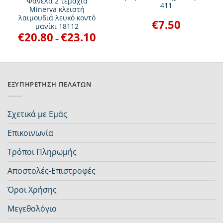
Φανέλα 2 τεμάχια
411
Minerva κλειστή
λαιμουδιά λευκό κοντό
€
7.50
μανίκι 18112
€
20.80
€
23.10
Price
–
range:
€20.80
through
€23.10
ΕΞΥΠΗΡΈΤΗΣΗ ΠΕΛΑΤΏΝ
Σχετικά με Εμάς
Επικοινωνία
Τρόποι Πληρωμής
Αποστολές-Επιστροφές
Όροι Χρήσης
Μεγεθολόγιο